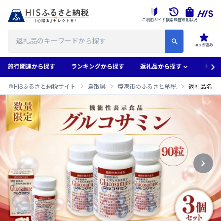
ご利用ガイド
検索履歴
寄附状況
HISの強み
旅行関連から探す
ランキングから探す
返礼品から探す
地域
HISふるさと納税サイト
鳥取県
境港市のふるさと納税
返礼品名