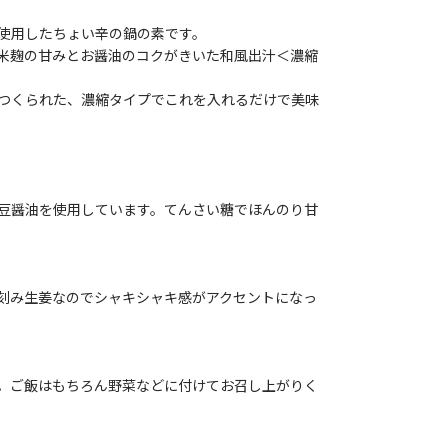
使用したちょい辛の鍋の素です。
米麹の甘みとお醤油のコクがきいた和風出汁＜濃縮
つくられた、濃縮タイプでこれを入れるだけで美味
豆醤油を使用しています。てんさい糖でほんのり甘
刻み生姜なのでシャキシャキ感がアクセントになっ
。ご飯はもちろん野菜などに付けてお召し上がりく