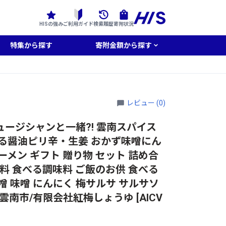
HISの強み
ご利用ガイド
検索履歴
寄附状況
特集から探す
寄附金額から探す
レビュー (0)
ュージシャンと一緒?! 雲南スパイス
べる醤油ピリ辛・生姜 おかず味噌にん
ーメン ギフト 贈り物 セット 詰め合
味料 食べる調味料 ご飯のお供 食べる
噌 味噌 にんにく 梅サルサ サルサソ
雲南市/有限会社紅梅しょうゆ [AICV