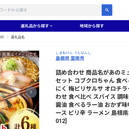
す
返礼品から探す
地域から探す
納税
返礼品名
しまねけん うんなんし
島根県 雲南市
詰め合わせ 商品名があのミ
セット コブクロちゃん 食
にく 梅ピリサルサ オロチラ
わせ 食べ比べ スパイス 調
醤油 食べるラー油 おかず味
ース ピリ辛 ラーメン 島根県
012]