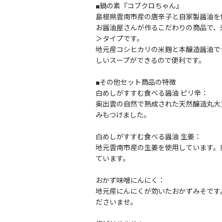
■鍋の素『コブクロちゃん』
島根県雲南市産の唐辛子と自家製醤油を
お醤油屋さんが作るこだわりの商品で、
＞タイプです。
地元産コシヒカリの米麹と本醸造醤油で
しいスープができるので便利です。
■その他セット商品の特徴
白めしがすすむ食べる醤油 ピリ辛：
奥出雲の自然で熟成された天然醸造丸大
みもつけました。
白めしがすすむ食べる醤油 生姜：
地元雲南市産の生姜を使用しています。
ています。
おかず味噌にんにく：
地元産にんにくが効いたおかずみそです
ださいませ。