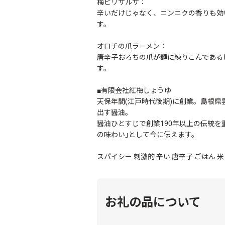
梅ピリサルサ：
辛いだけじゃなく、ニンニクの香りも効
す。
オロチの爪ラーメン：
唐辛子おろちの爪が麺に練りこんである
す。
■有限会社紅梅しょうゆ
天保年間(江戸時代後期)に創業。島根
出す醤油。
醤油ひとすじで創業190年以上の伝統
の味わい｣として今に伝えます。
スパイシー 刺激的 辛い 唐辛子 ごはん 
お礼の品について