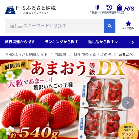
ご利用ガイド
検索履歴
寄附状況
HISの強み
旅行関連から探す
ランキングから探す
返礼品から探す
地域
HISふるさと納税サイト
福岡県
柳川市のふるさと納税
返礼品名