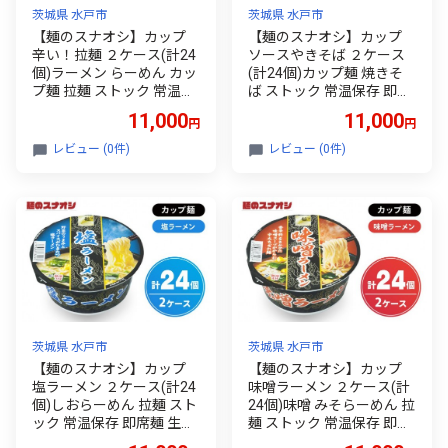
茨城県 水戸市
茨城県 水戸市
【麺のスナオシ】カップ
【麺のスナオシ】カップ
辛い！拉麺 ２ケース(計24
ソースやきそば ２ケース
個)ラーメン らーめん カッ
(計24個)カップ麺 焼きそ
プ麺 拉麺 ストック 常温保
ば ストック 常温保存 即席
存 即席麺 生活応援 非常食
麺 生活応援 非常食 備蓄 長
11,000
11,000
円
円
備蓄 長期保存 保存食 防災
期保存 保存食 防災 人気 大
人気 大容量 ローリングス
容量 ローリングストック
レビュー (0件)
レビュー (0件)
トック グルメ 簡単調理 高
グルメ 簡単調理 高評価 ま
評価 まとめ買い 箱 水戸市
とめ買い 箱 水戸市 茨城県
茨城県（BY-27）
（BY-30）
茨城県 水戸市
茨城県 水戸市
【麺のスナオシ】カップ
【麺のスナオシ】カップ
塩ラーメン ２ケース(計24
味噌ラーメン ２ケース(計
個)しおらーめん 拉麺 スト
24個)味噌 みそらーめん 拉
ック 常温保存 即席麺 生活
麺 ストック 常温保存 即席
応援 非常食 備蓄 長期保存
麺 生活応援 非常食 備蓄 長