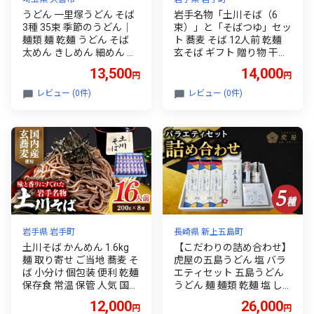
うどん 一里塚うどん そば
岩手名物「土川そば（6
3種 35束 季節のうどん｜
束）」と「そばつゆ」セッ
麺類 麺 乾麺 うどん そば
ト 蕎麦 そば 12人前 乾麺
太めん きしめん 細めん 冷
玄そば ギフト 贈り物 干そ
麦 夏バテ 消化にいい 食べ
ば 年越しそば セット 岩手
13,500
14,000
円
円
比べ 美味しい おいしい コ
県 岩手町
シ 矢島製麺 老舗 食品 物価
レビュー (0件)
レビュー (0件)
高 個包装 大容量 お取り寄
せ 贈り物 長期保存 埼玉県
久喜市
岩手県 岩手町
長崎県 新上五島町
土川そば かんめん 1.6kg
【こだわりの詰め合わせ】
麺 取り寄せ ご当地 蕎麦 そ
虎屋の五島うどん 塩 バラ
ば 小分け 個包装 便利 乾麺
エティセット 五島うどん
保存食 常温 保管 人気 国内
うどん 麺 麺類 乾麺 塩 し
製造 蕎麦 乾麺 岩手県 名物
お ソルト 胡椒 コショウ あ
12,000
26,000
円
円
ご あごだし だし スープ