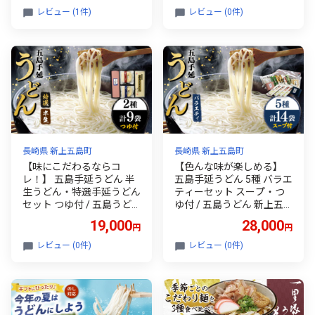
【虎屋】 [RBA041]
レビュー (1件)
レビュー (0件)
長崎県 新上五島町
長崎県 新上五島町
【味にこだわるならコ
【色んな味が楽しめる】
レ！】 五島手延うどん 半
五島手延うどん 5種 バラエ
生うどん・特選手延うどん
ティーセット スープ・つ
セット つゆ付 / 五島うど
ゆ付 / 五島うどん 新上五
ん 新上五島町【ますだ製
島町【ますだ製麺】 [RAM
19,000
28,000
円
円
麺】 [RAM025]
022]
レビュー (0件)
レビュー (0件)