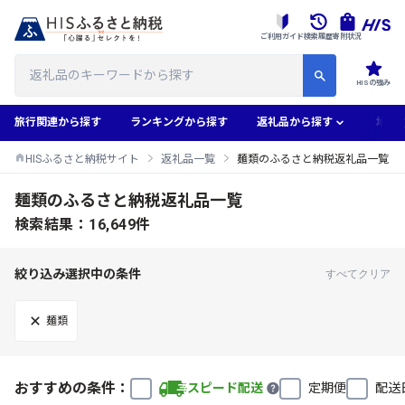
ご利用ガイド
検索履歴
寄附状況
HISの強み
旅行関連から探す
ランキングから探す
返礼品から探す
地域
HISふるさと納税サイト
返礼品一覧
麺類のふるさと納税返礼品一覧
麺類のふるさと納税返礼品一覧
検索結果：16,649件
絞り込み選択中の条件
すべてクリア
麺類
おすすめの条件：
スピード配送
定期便
配送