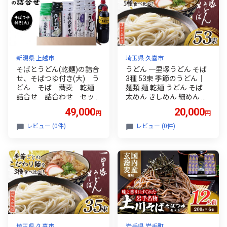
新潟県 上越市
埼玉県 久喜市
そばとうどん(乾麺)の詰合
うどん 一里塚うどん そば
せ、そばつゆ付き(大) う
3種 53束 季節のうどん｜
どん そば 蕎麦 乾麺
麺類 麺 乾麺 うどん そば
詰合せ 詰合わせ セッ
太めん きしめん 細めん 冷
ト つゆ付き 新潟県 上
麦 夏バテ 消化にいい 食べ
49,000
20,000
円
円
越市
比べ 美味しい おいしい コ
シ 矢島製麺 老舗 食品 物価
レビュー (0件)
レビュー (0件)
高 個包装 大容量 お取り寄
せ 贈り物 長期保存 埼玉県
久喜市
埼玉県 久喜市
岩手県 岩手町