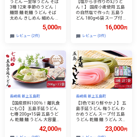
うどん 一里塚うどん そば
【塩から手作りの幻うど
3種 12束 季節のうどん｜
ん！】 国産小麦使用 五島
麺類 麺 乾麺 うどん そば
の自然塩で作った 五島う
太めん きしめん 細めん 冷
どん 180g×6袋 スープ付 乾
麦 夏バテ 消化にいい 食べ
麺 五島うどん うどん 麺 麺
5,000
16,000
円
円
比べ 美味しい おいしい コ
類 あご あごだし だし スー
シ 矢島製麺 老舗 食品 物価
プ スピード発送 最短発送
レビュー (2件)
レビュー (0件)
高 個包装 大容量 お取り寄
【虎屋】 [RBA002]
せ 贈り物 長期保存 埼玉県
久喜市
長崎県 新上五島町
長崎県 新上五島町
【国産原料100％！離乳食
【3色で彩り鮮やか♪】 五
にも◎】 五島手延うどん
島手延うどん 梅うどん わ
七椿 200g×15袋 五島うど
かめうどん スープ付 五島
ん 乾麺 麺 うどん 大容量
うどん 乾麺 麺 うどん スピ
スピード発送 最短発送
ード発送 最短発送【マル
42,000
23,000
円
円
【マルマス】 [RAX008]
マス】 [RAX006]