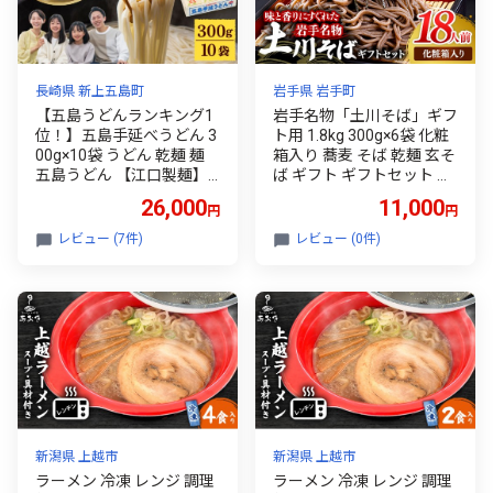
長崎県 新上五島町
岩手県 岩手町
【五島うどんランキング1
岩手名物「土川そば」ギフ
位！】五島手延べうどん 3
ト用 1.8kg 300g×6袋 化粧
00g×10袋 うどん 乾麺 麺
箱入り 蕎麦 そば 乾麺 玄そ
五島うどん 【江口製麺】
ば ギフト ギフトセット 贈
[RBO009] 簡単調理 饂飩 3
り物 干そば 年越しそば 岩
26,000
11,000
円
円
0食
手県 岩手町 土川そば
レビュー (7件)
レビュー (0件)
新潟県 上越市
新潟県 上越市
ラーメン 冷凍 レンジ 調理
ラーメン 冷凍 レンジ 調理