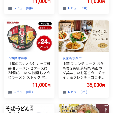
11,000
11,000
円
円
保存食 防災 人気 大容量 ロ
期保存 保存食 防災 人気 大
ーリングストック グルメ
容量 ローリングストック
レビュー (0件)
レビュー (0件)
簡単調理 高評価 まとめ買
グルメ 簡単調理 高評価 ま
い 箱 水戸市 茨城県（BY-2
とめ買い 箱 水戸市 茨城県
6）
（BY-25）
茨城県 水戸市
茨城県 筑西市
【麺のスナオシ】カップ麺
中華 フレンチ コース お食
醤油ラーメン ２ケース(計
事券 2名様 茨城県 筑西市
24個)らーめん 拉麺 しょう
＜美味しいを贈ろう！チャ
ゆラーメン ストック 常温
イナ＆フレンチ・コラボコ
保存 即席麺 生活応援 非常
ース【Ａ】2名様＞ ペア お
11,000
35,000
円
円
食 備蓄 長期保存 保存食 防
食事券 茨城 筑西 関東 店舗
災 人気 大容量 ローリング
で使える ギフト券 ギフト
レビュー (0件)
レビュー (0件)
ストック グルメ 簡単調理
プレゼント 記念日 料理 コ
高評価 まとめ買い 箱 水戸
ース料理 中華 フレンチ
市 茨城県（BY-24）