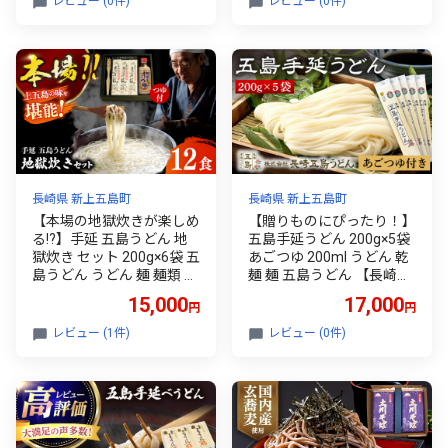
レビュー (0件)
レビュー (0件)
長崎県 新上五島町
長崎県 新上五島町
【本場の地獄炊きが楽しめ
【贈りものにぴったり！】
る!?】手延 五島うどん 地
五島手延うどん 200g×5袋
獄炊き セット 200g×6袋 五
あごつゆ 200ml うどん 乾
島うどん うどん 麺 麺類 あ
麺 麺 五島うどん 【長崎五
ご あごだし だし スープ
島うどん】 [RAP001]
15,000
17,000
円
円
【ますだ製麺】 [RAM001]
レビュー (1件)
レビュー (0件)