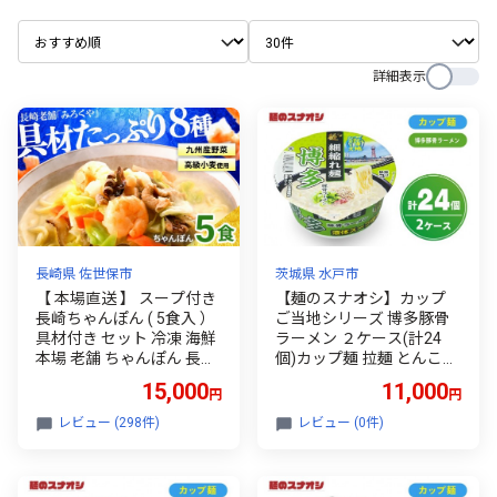
詳細表示
長崎県 佐世保市
茨城県 水戸市
【 本場直送 】 スープ付き
【麺のスナオシ】カップ
長崎ちゃんぽん ( 5食入 ）
ご当地シリーズ 博多豚骨
具材付き セット 冷凍 海鮮
ラーメン ２ケース(計24
本場 老舗 ちゃんぽん 長崎
個)カップ麺 拉麺 とんこつ
名物 グルメ 小分け エビ イ
豚骨 ストック 常温保存 即
15,000
11,000
円
円
カ 豚肉 とんこつ 豚骨 キャ
席麺 生活応援 非常食 備蓄
ベツ 魚介 簡単 調理 時短
長期保存 保存食 防災 人気
レビュー (298件)
レビュー (0件)
人気 麺 個包装 ギフト みろ
大容量 ローリングストッ
くや 長崎県 佐世保市
ク 簡単調理 高評価 箱 水戸
市 茨城県（BY-34）