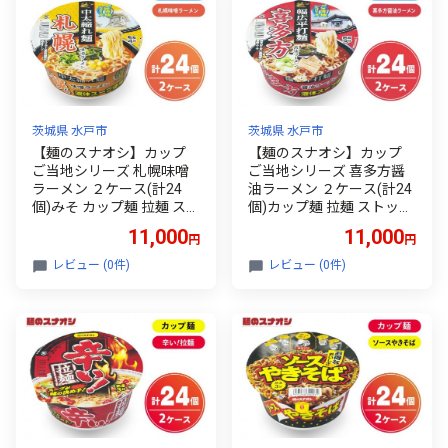
茨城県 水戸市
茨城県 水戸市
【麺のスナオシ】カップ
【麺のスナオシ】カップ
ご当地シリーズ 札幌味噌
ご当地シリーズ 喜多方醤
ラーメン ２ケース(計24
油ラーメン ２ケース(計24
個)みそ カップ麺 拉麺 スト
個)カップ麺 拉麺 ストック
ック 常温保存 即席麺 生活
常温保存 即席麺 生活応援
11,000
11,000
円
円
応援 非常食 備蓄 長期保存
非常食 備蓄 長期保存 保存
保存食 防災 人気 大容量 ロ
食 防災 人気 大容量 ローリ
レビュー (0件)
レビュー (0件)
ーリングストック 簡単調
ングストック 簡単調理 高
理 高評価 まとめ買い 箱 水
評価 まとめ買い 箱 水戸市
戸市 茨城県（BY-33）
茨城県（BY-32）