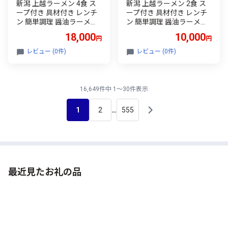
新潟 上越ラーメン 4食 ス
新潟 上越ラーメン 2食 ス
ープ付き 具材付き レンチ
ープ付き 具材付き レンチ
ン 簡単調理 醤油ラーメン
ン 簡単調理 醤油ラーメン
麺 食品 ラーメンハウスあ
麺 食品 ラーメンハウスあ
18,000
10,000
円
円
おき ご当地
おき ご当地
レビュー (0件)
レビュー (0件)
16,649件中 1～30件表示
1
2
555
…
最近見たお礼の品