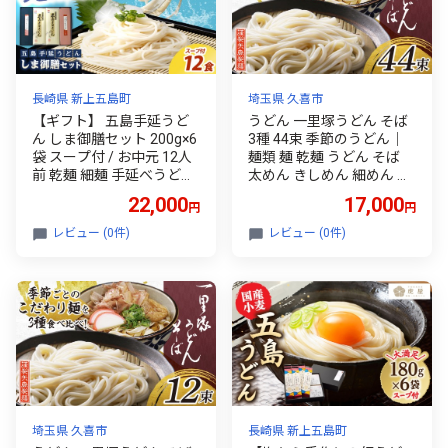
長崎県 新上五島町
埼玉県 久喜市
【ギフト】 五島手延うど
うどん 一里塚うどん そば
ん しま御膳セット 200g×6
3種 44束 季節のうどん｜
袋 スープ付 / お中元 12人
麺類 麺 乾麺 うどん そば
前 乾麺 細麺 手延べうどん
太めん きしめん 細めん 冷
あごだし 五島うどん 長崎
麦 夏バテ 消化にいい 食べ
22,000
17,000
円
円
新上五島町 お中元 贈答 国
比べ 美味しい おいしい コ
産 【ますだ製麺】 [RAM0
シ 矢島製麺 老舗 食品 物価
レビュー (0件)
レビュー (0件)
19]
高 個包装 大容量 お取り寄
せ 贈り物 長期保存 埼玉県
久喜市
埼玉県 久喜市
長崎県 新上五島町