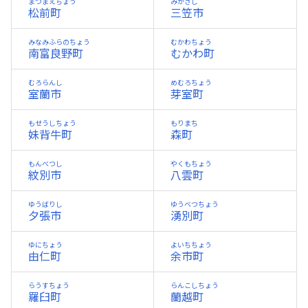
まつまえちょう
みかさし
松前町
三笠市
みなみふらのちょう
むかわちょう
南富良野町
むかわ町
むろらんし
めむろちょう
室蘭市
芽室町
もせうしちょう
もりまち
妹背牛町
森町
もんべつし
やくもちょう
紋別市
八雲町
ゆうばりし
ゆうべつちょう
夕張市
湧別町
ゆにちょう
よいちちょう
由仁町
余市町
らうすちょう
らんこしちょう
羅臼町
蘭越町