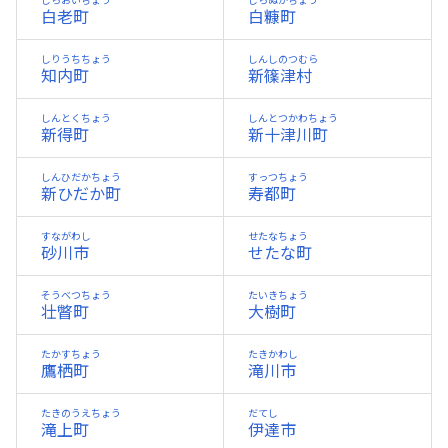
しらおいちょう
しらぬかちょう
白老町
白糠町
しりうちちょう
しんしのつむら
知内町
新篠津村
しんとくちょう
しんとつかわちょう
新得町
新十津川町
しんひだかちょう
すっつちょう
新ひだか町
寿都町
すながわし
せたなちょう
砂川市
せたな町
そうべつちょう
たいきちょう
壮瞥町
大樹町
たかすちょう
たきかわし
鷹栖町
滝川市
たきのうえちょう
だてし
滝上町
伊達市