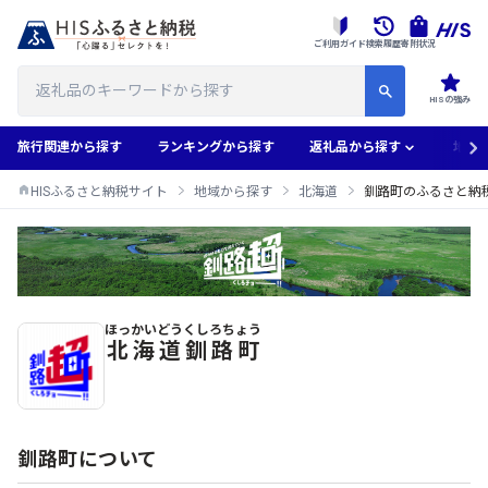
ご利用ガイド
検索履歴
寄附状況
HISの強み
旅行関連から探す
ランキングから探す
返礼品から探す
地域
HISふるさと納税サイト
地域から探す
北海道
釧路町のふるさと納
ほっかいどう
くしろちょう
釧路町のふるさと納税返礼品一覧
北海道
釧路町
釧路町について