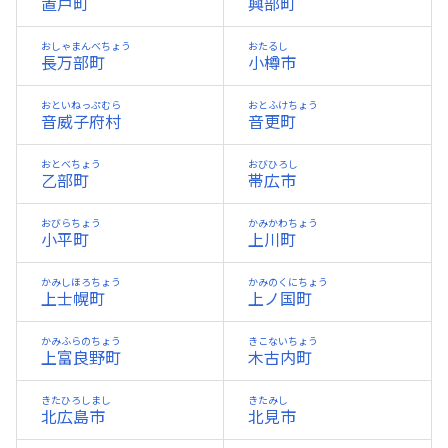
置戸町
興部町
おしゃまんべちょう
おたるし
長万部町
小樽市
おといねっぷむら
おとふけちょう
音威子府村
音更町
おとべちょう
おびひろし
乙部町
帯広市
おびらちょう
かみかわちょう
小平町
上川町
かみしほろちょう
かみのくにちょう
上士幌町
上ノ国町
かみふらのちょう
きこないちょう
上富良野町
木古内町
きたひろしまし
きたみし
北広島市
北見市