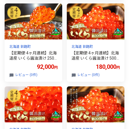
が選べる 発送月 スピード
4回 魚介類 海鮮 絶品 人気
発送 すぐ届く 魚介類 海鮮
笹谷商店 直営 釧之助本店
絶品 人気 笹谷商店 せんの
せんのすけ 高級 ギフト 贈
すけ すぐ発送 90000以上
答用 贈答品 海鮮定期便 18
9万円 9万ほど 北海道 釧路
万円 定期便 18万円以上 18
町 釧路超 特産品 br01
万円以上のもの 北海道 釧
路町 釧路超 特産品 br04
北海道 釧路町
北海道 釧路町
【定期便 4ヶ月連続】北海
【定期便 4ヶ月連続】北海
道産 いくら醤油漬け 250g
道産 いくら醤油漬け 500g
×1箱 小分け 国産 いくら い
×1箱 国産 いくら いくら醤
92,000
180,000
円
円
くら醤油漬 しょう油 しょ
油漬 しょう油 しょうゆ イ
うゆ イクラ ikura 小分け
クラ ikura 小分け 天然 鮭
レビュー (0件)
レビュー (0件)
天然 鮭 鮭卵 鮭いくら 魚卵
鮭卵 鮭いくら 魚卵 冷凍 定
冷凍 定期便 4回 魚介類 海
期便 4回 魚介類 海鮮 絶品
鮮 絶品 人気 一人暮らし お
人気 笹谷商店 直営 釧之助
かず 笹谷商店 直営 釧之助
本店 せんのすけ 高級 ギフ
本店 せんのすけ 高級 ギフ
ト 贈答用 贈答品 海鮮定期
ト 贈答用 贈答品 90000以
便 18万円 定期便 18万円以
上 海鮮定期便 北海道 釧路
上 18万円以上のもの 北海
町 釧路超 特産品 br04
道 釧路町 釧路超 特産品 br
04