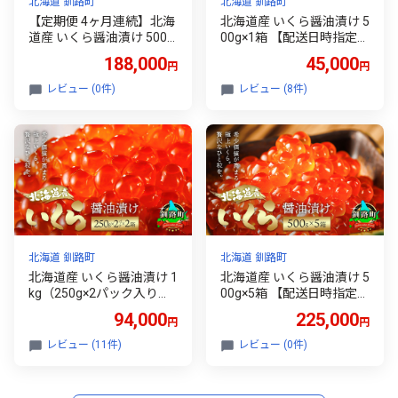
北海道 釧路町
北海道 釧路町
【定期便 4ヶ月連続】北海
北海道産 いくら醤油漬け 5
道産 いくら醤油漬け 500g
00g×1箱 【配送日時指定可
（250g×2パック入り） 小
能】 国産 しょう油 イクラ
188,000
45,000
円
円
分け 国産 いくら いくら醤
ikura 鮭 鮭卵 鮭いくら 魚
油漬 ikura 小分け 鮭 鮭卵
卵 冷凍 魚介人気 配送月指
レビュー (0件)
レビュー (8件)
鮭いくら 魚卵 冷凍 定期便
定 配送月を選べる 配送時
4回 魚介類 海鮮 絶品 人気
期 発送月が選べる 発送月
笹谷商店 直営 釧之助本店
スピード発送 すぐ届く 魚
せんのすけ 高級 ギフト 贈
介類 海鮮 笹谷商店 せんの
答用 贈答品 海鮮定期便 18
すけ すぐ発送 45000円 北
万円 定期便 18万円以上 18
海道 釧路町 釧路超 特産品
万円以上のもの 北海道 釧
br01
路町 釧路超 特産品 br04
北海道 釧路町
北海道 釧路町
北海道産 いくら醤油漬け 1
北海道産 いくら醤油漬け 5
kg（250g×2パック入り）×
00g×5箱 【配送日時指定可
2箱【配送日時指定可能】
能】 国産 いくら イクラ ik
94,000
225,000
円
円
国産 いくら いくら醤油漬
ura 鮭 鮭卵 鮭いくら 魚卵
イクラ ikura 鮭 サーモン
冷凍 配送月指定 配送月を
レビュー (11件)
レビュー (0件)
鮭卵 鮭いくら 冷凍 スピー
選べる 配送時期 発送月が
ド発送 すぐ届く 魚介類 海
選べる 発送月 スピード発
鮮 人気 魚介人気 笹谷商店
送 すぐ届く 魚介類 海鮮 人