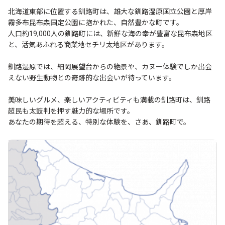
北海道東部に位置する釧路町は、雄大な釧路湿原国立公園と厚岸
霧多布昆布森国定公園に抱かれた、自然豊かな町です。
人口約19,000人の釧路町には、新鮮な海の幸が豊富な昆布森地区
と、活気あふれる商業地セチリ太地区があります。
釧路湿原では、細岡展望台からの絶景や、カヌー体験でしか出会
えない野生動物との奇跡的な出会いが待っています。
美味しいグルメ、楽しいアクティビティも満載の釧路町は、釧路
超民も太鼓判を押す魅力的な場所です。
あなたの期待を超える、特別な体験を、さあ、釧路町で。