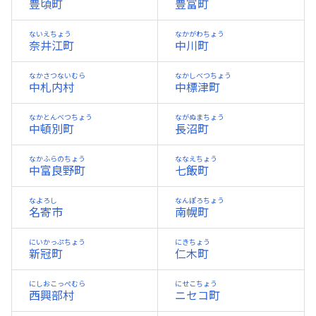
豊頃町
豊富町
ないえちょう
なかがわちょう
奈井江町
中川町
なかさつないむら
なかしべつちょう
中札内村
中標津町
なかとんべつちょう
ながぬまちょう
中頓別町
長沼町
なかふらのちょう
ななえちょう
中富良野町
七飯町
なよろし
なんぽろちょう
名寄市
南幌町
にいかっぷちょう
にきちょう
新冠町
仁木町
にしおこっぺむら
にせこちょう
西興部村
ニセコ町