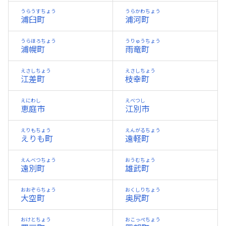
うらうすちょう
うらかわちょう
浦臼町
浦河町
うらほろちょう
うりゅうちょう
浦幌町
雨竜町
えさしちょう
えさしちょう
江差町
枝幸町
えにわし
えべつし
恵庭市
江別市
えりもちょう
えんがるちょう
えりも町
遠軽町
えんべつちょう
おうむちょう
遠別町
雄武町
おおぞらちょう
おくしりちょう
大空町
奥尻町
おけとちょう
おこっぺちょう