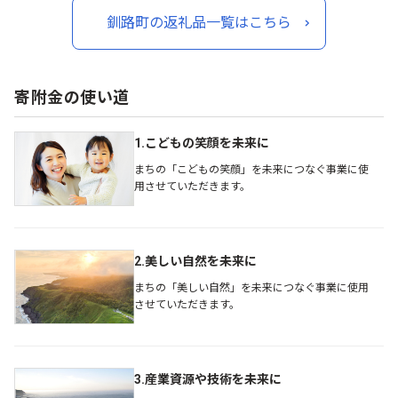
釧之助本店 せんのすけ す
気 笹谷商店 せんのすけ す
釧路町の返礼品一覧はこちら
ぐ発送 90000以上 9万ほど
ぐ発送 225000 北海道 釧
北海道 釧路町 釧路超 特産
路町 釧路超 特産品 br01
品 br01
寄附金の使い道
1.こどもの笑顔を未来に
まちの「こどもの笑顔」を未来につなぐ事業に使
用させていただきます。
2.美しい自然を未来に
まちの「美しい自然」を未来につなぐ事業に使用
させていただきます。
3.産業資源や技術を未来に