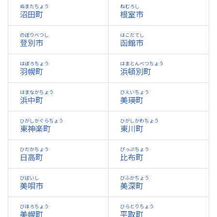
ぬまたちょう
ねむろし
沼田町
根室市
のぼりべつし
はこだてし
登別市
函館市
はぼろちょう
はまとんべつちょう
羽幌町
浜頓別町
はまなかちょう
びえいちょう
浜中町
美瑛町
ひがしかぐらちょう
ひがしかわちょう
東神楽町
東川町
ひだかちょう
ぴっぷちょう
日高町
比布町
びばいし
びふかちょう
美唄市
美深町
びほろちょう
びらとりちょう
美幌町
平取町