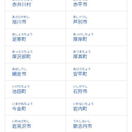
赤井川村
赤平市
あさひかわし
あしべつし
旭川市
芦別市
あしょろちょう
あっけしちょう
足寄町
厚岸町
あっさぶちょう
あつまちょう
厚沢部町
厚真町
あばしりし
あびらちょう
網走市
安平町
いけだちょう
いしかりし
池田町
石狩市
いまかねちょう
いわないちょう
今金町
岩内町
いわみざわし
うたしないし
岩見沢市
歌志内市