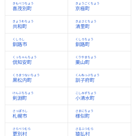
きもべつちょう
きょうごくちょう
喜茂別町
京極町
きょうわちょう
きよさとちょう
共和町
清里町
くしろし
くしろちょう
釧路市
釧路町
くっちゃんちょう
くりやまちょう
倶知安町
栗山町
くろまつないちょう
くんねっぷちょう
黒松内町
訓子府町
けんぶちちょう
こしみずちょう
剣淵町
小清水町
さっぽろし
さまにちょう
札幌市
様似町
さらべつむら
さるふつむら
更別村
猿払村