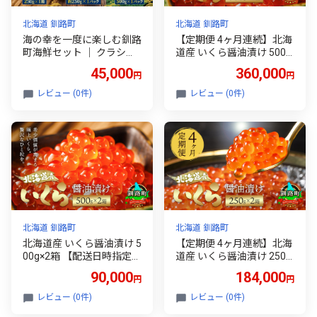
北海道 釧路町
北海道 釧路町
海の幸を一度に楽しむ釧路
【定期便 4ヶ月連続】北海
町海鮮セット ｜ クラシル
道産 いくら醤油漬け 500g
レシピ タコ飯 タコメシ 海
×2箱 国産 いくら いくら醤
45,000
360,000
円
円
鮮生姜和え シン・釧路町
油漬 しょう油 しょうゆ イ
漬け ヤナギダコ ホタテ イ
クラ ikura 小分け 天然 鮭
レビュー (0件)
レビュー (0件)
クラ いくら醤油漬け 生姜
鮭卵 鮭いくら 魚卵 冷凍 定
梅干し 土鍋ご飯 炊き込み
期便 4回 魚介類 海鮮 絶品
ご飯 冷凍保存 簡単レシピ
人気 笹谷商店 直営 釧之助
お取り寄せ 野永シェフ す
本店 せんのすけ 高級 ギフ
ぐ発送 45000円 すぐ届く
ト 贈答用 贈答品 360000
北海道 釧路町 釧路超 特産
海鮮定期便 北海道 釧路町
品 br02
釧路超 特産品 br04
北海道 釧路町
北海道 釧路町
北海道産 いくら醤油漬け 5
【定期便 4ヶ月連続】北海
00g×2箱 【配送日時指定可
道産 いくら醤油漬け 250g
能】 国産 しょう油 イクラ
×2箱 小分け 国産 いくら い
90,000
184,000
円
円
ikura 鮭 鮭卵 鮭いくら 魚
くら醤油漬 しょう油 しょ
卵 冷凍 配送月指定 配送月
うゆ イクラ ikura 鮭 鮭卵
レビュー (0件)
レビュー (0件)
を選べる 配送時期 発送月
鮭いくら 魚卵 冷凍 定期便