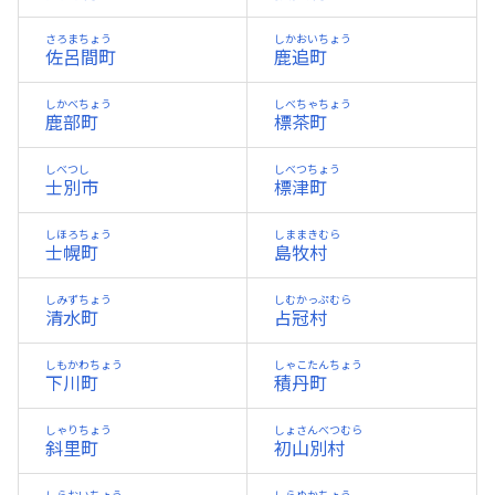
さろまちょう
しかおいちょう
佐呂間町
鹿追町
しかべちょう
しべちゃちょう
鹿部町
標茶町
しべつし
しべつちょう
士別市
標津町
しほろちょう
しままきむら
士幌町
島牧村
しみずちょう
しむかっぷむら
清水町
占冠村
しもかわちょう
しゃこたんちょう
下川町
積丹町
しゃりちょう
しょさんべつむら
斜里町
初山別村