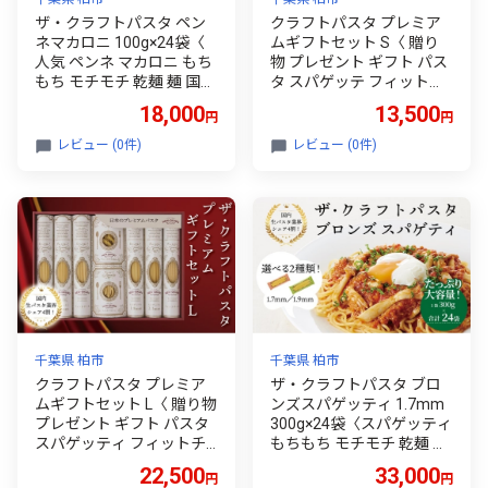
ザ・クラフトパスタ ペン
クラフトパスタ プレミア
ネマカロニ 100g×24袋〈
ムギフトセット S〈 贈り
人気 ペンネ マカロニ もち
物 プレゼント ギフト パス
もち モチモチ 乾麺 麺 国産
タ スパゲッテ フィットチ
イタリアン料理 セット ラ
ーネ マカロニ もちもち 乾
18,000
13,500
円
円
ンチ トマトソース グラタ
麺 国産 イタリアン料理 セ
ン 自宅用 保存食 長期保存
ット ランチ トマトソース
レビュー (0件)
レビュー (0件)
〉
和風 長期保存 〉
千葉県 柏市
千葉県 柏市
クラフトパスタ プレミア
ザ・クラフトパスタ ブロ
ムギフトセット L〈 贈り物
ンズスパゲッティ 1.7mm
プレゼント ギフト パスタ
300g×24袋〈スパゲッティ
スパゲッティ フィットチ
もちもち モチモチ 乾麺 麺
ーネ マカロニ もちもち 乾
国産 イタリアン料理 セッ
22,500
33,000
円
円
麺 国産 イタリアン料理 セ
ト ランチ トマトソース 和