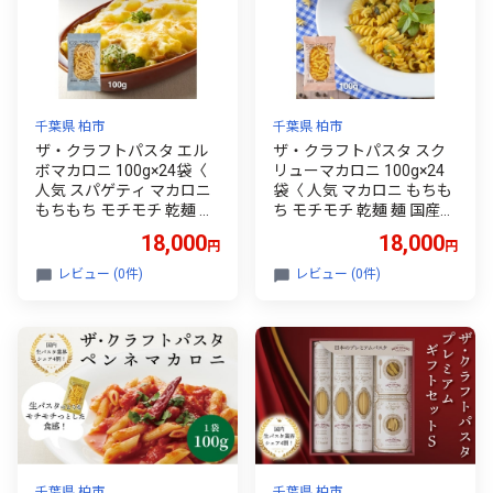
千葉県 柏市
千葉県 柏市
ザ・クラフトパスタ エル
ザ・クラフトパスタ スク
ボマカロニ 100g×24袋〈
リューマカロニ 100g×24
人気 スパゲティ マカロニ
袋〈 人気 マカロニ もちも
もちもち モチモチ 乾麺 麺
ち モチモチ 乾麺 麺 国産
国産 イタリアン料理 セッ
イタリアン料理 セット ラ
18,000
18,000
円
円
ト ランチ トマトソース グ
ンチ トマトソース スープ
ラタン サラダ 自宅用 保存
グラタン サラダ 自宅用 保
レビュー (0件)
レビュー (0件)
食 長期保存 〉
存食 長期保存 〉
千葉県 柏市
千葉県 柏市