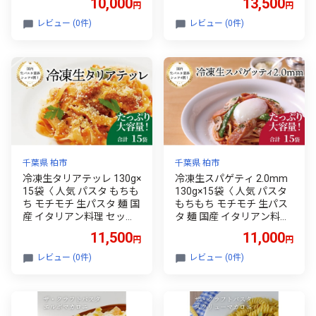
10,000
13,500
円
円
ソース グラタン 自宅用 保
クリームソース プロの味
存食 長期保存 〉
レストラン 自宅用 正月 保
レビュー (0件)
レビュー (0件)
存食 長期保存 〉
千葉県 柏市
千葉県 柏市
冷凍生タリアテッレ 130g×
冷凍生スパゲティ 2.0mm
15袋〈 人気 パスタ もちも
130g×15袋〈 人気 パスタ
ち モチモチ 生パスタ 麺 国
もちもち モチモチ 生パス
産 イタリアン料理 セット
タ 麺 国産 イタリアン料理
ランチ トマトソース カル
セット ランチ トマトソー
11,500
11,000
円
円
ボナーラ プロの味 レスト
ス プロの味 レストラン 自
ラン 自宅用 保存食 長期保
宅用 保存食 長期保存 〉
レビュー (0件)
レビュー (0件)
存 〉