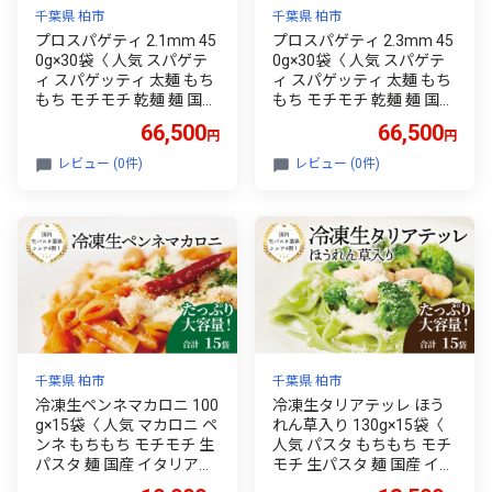
千葉県 柏市
千葉県 柏市
プロスパゲティ 2.1mm 45
プロスパゲティ 2.3mm 45
0g×30袋〈 人気 スパゲテ
0g×30袋〈 人気 スパゲテ
ィ スパゲッティ 太麺 もち
ィ スパゲッティ 太麺 もち
もち モチモチ 乾麺 麺 国産
もち モチモチ 乾麺 麺 国産
イタリアン料理 セット ラ
イタリアン料理 セット ラ
66,500
66,500
円
円
ンチ トマトソース 和風ソ
ンチ トマトソース 和風ソ
ース 自宅用 保存食 長期保
ース 自宅用 保存食 長期保
レビュー (0件)
レビュー (0件)
存 〉【2.1mm】
存 〉【2.3mm】
千葉県 柏市
千葉県 柏市
冷凍生ペンネマカロニ 100
冷凍生タリアテッレ ほう
g×15袋〈 人気 マカロニ ペ
れん草入り 130g×15袋〈
ンネ もちもち モチモチ 生
人気 パスタ もちもち モチ
パスタ 麺 国産 イタリアン
モチ 生パスタ 麺 国産 イタ
料理 セット ランチ トマト
リアン料理 セット ランチ