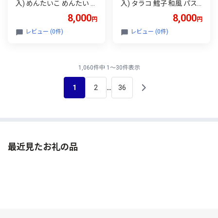
入) めんたいこ めんたい パ
入) タラコ 鱈子 和風 パス
スタ レトルト ギフト 和風
タ レトルト ギフト 和風 S
8,000
8,000
円
円
S&B 人気 おすすめ 美味し
&B 人気 おすすめ 美味しい
い グルメ お取り寄せ 贈り
グルメ お取り寄せ 贈り物
レビュー (0件)
レビュー (0件)
物 プレゼント セット 簡単
プレゼント セット 簡単調
調理 時短 便利 食品 ストッ
理 時短 便利 食品 ストック
ク 料理 アレンジ 保存食 イ
料理 アレンジ 保存食 イン
ンスタント 手軽 簡単 ソー
スタント 手軽 簡単 ソース
1,060件中 1～30件表示
ス 備蓄 小分け 個包装 広島
備蓄 小分け 個包装 広島 福
福山市/翔栄通商 [BAFX00
山市/翔栄通商 [BAFX001]
1
2
36
…
2]
最近見たお礼の品