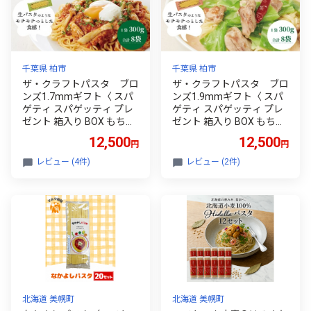
千葉県 柏市
千葉県 柏市
ザ・クラフトパスタ ブロ
ザ・クラフトパスタ ブロ
ンズ1.7mmギフト〈 スパ
ンズ1.9mmギフト〈 スパ
ゲティ スパゲッティ プレ
ゲティ スパゲッティ プレ
ゼント 箱入り BOX もちも
ゼント 箱入り BOX もちも
ち モチモチ 乾麺 麺 国産
ち モチモチ 乾麺 麺 太麺
12,500
12,500
円
円
イタリアン料理 セット ラ
国産 イタリアン料理 セッ
ンチ 1.7mm トマトソース
ト ランチ 自宅用 〉
レビュー (4件)
レビュー (2件)
和風ソース 自宅用〉
北海道 美幌町
北海道 美幌町