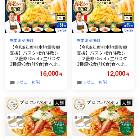
はん おかず もちもち 食べ
比べ 熊本県 菊陽町【亀井
通産株式会社】[BHAY005]
熊本県 菊陽町
熊本県 菊陽町
【令和8年度熊本地震復興
【令和8年度熊本地震復興
支援】パスタ 植竹隆政シ
支援】パスタ 植竹隆政シ
ェフ監修 Oliveto 生パスタ
ェフ監修 Oliveto 生パスタ
3種類×3食(計9食)食べ比べ
3種類×2食(計6食)食べ比べ
セット / パスタ 個包装 冷
セット / パスタ 個包装 冷
16,000
12,000
円
円
凍食品 冷凍パスタ 冷凍 パ
凍食品 冷凍パスタ 冷凍 パ
スタ詰め合わせ 生 調理済
スタ詰め合わせ 生 パスタ
レビュー (0件)
レビュー (0件)
麺類 簡単パスタ 人気 高評
セット 熊本パスタ 調理済
価 味付け 時短 手軽 長持ち
麺類 簡単 調理 時短 手軽
保存 長期間 ぱすた パスタ
長持ち 保存 長期間 ぱすた
セット イタリアン おかず
セット イタリアン 人気パ
パスタ もちもちパスタ 食
スタ 食べ比べ 熊本県 菊陽
べ比べ 【亀井通産株式会
町【亀井通産株式会社】[B
社】[BHAY002]
HAY001]