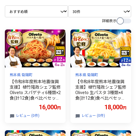
詳細表示
熊本県 菊陽町
熊本県 菊陽町
【令和8年度熊本地震復興
【令和8年度熊本地震復興
支援】植竹隆政シェフ監修
支援】植竹隆政シェフ監修
Oliveto スパゲティ6種類×2
Oliveto 生パスタ 3種類×4
食(計12食)食べ比べセット
食(計12食)食べ比べセット
/パスタ スパゲッティ 個包
/ パスタ ぱすた パスタ パ
16,000
18,000
円
円
装 パスタ 冷凍食品 冷凍パ
スタ ぱすた 麺 スパゲッテ
スタ 冷凍 詰め合わせ パス
ィ 詰め合わせ 食べ比べ 熊
レビュー (0件)
レビュー (0件)
タ 調理済 簡単 時短 手軽
本県 菊陽町【亀井通産株
長持ち 保存 長期間 セット
式会社】[BHAY003]
イタリアン お弁当 お昼ご