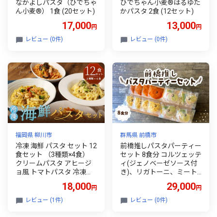
なかよしパスタ（ひでちゃ
ひでちゃん小麦®はるゆた
ん小麦®） 1食 (20セット)
かパスタ 2食 (12セット)
17,000
13,000
円
円
レビュー (0件)
レビュー (0件)
福岡県 柳川市
群馬県 前橋市
冷凍 海鮮 パスタ セット 12
前橋推しパスタパーティー
食セット （3種類×4食）
セット 8食分 コルツェッテ
クリームパスタ アヒージ
ィ(ジェノベーゼソース付
ョ風 トマトパスタ 冷凍パ
き)、リガトーニ、ミート
スタ 温めるだけ 簡単 調理
ソース｜生パスタ パスタ
18,000
29,000
円
円
具材入り 惣菜 柳川市
簡単 本格 コルツェッティ
リガトーニ ジェノベーゼ
レビュー (1件)
レビュー (0件)
ミートソース ソース 小麦
美味しい おいしい 楽しい