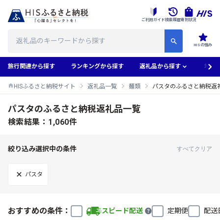
ご利用ガイド
検索履歴
寄附状況
HISの強み
旅行関連から探す
ランキングから探す
返礼品から探す
地域
HISふるさと納税サイト
返礼品一覧
麺類
パスタのふるさと納税返
パスタのふるさと納税返礼品一覧
検索結果：1,060件
絞り込み選択中の条件
すべてクリア
パスタ
おすすめの条件：
スピード配送
定期便
配送