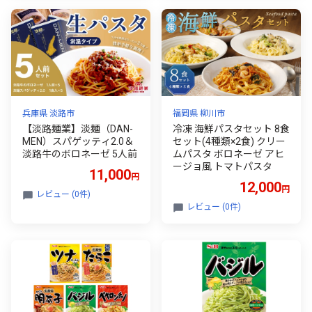
おうちごはん 簡単ご飯 コ
ナリエ 群馬県 前橋市
兵庫県 淡路市
福岡県 柳川市
【淡路麺業】淡麺（DAN-
冷凍 海鮮パスタセット 8食
MEN）スパゲッティ2.0＆
セット(4種類×2食) クリー
淡路牛のボロネーゼ 5人前
ムパスタ ボロネーゼ アヒ
ージョ風 トマトパスタ
11,000
円
12,000
円
レビュー (0件)
レビュー (0件)