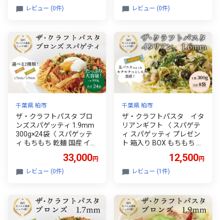
ット ランチ トマトソース
風ソース 自宅用 保存食 長
レビュー (0件)
レビュー (0件)
和風 長期保存 〉
期保存 〉【1.7mm】
千葉県 柏市
千葉県 柏市
ザ・クラフトパスタ ブロ
ザ・クラフトパスタ イタ
ンズスパゲッティ 1.9mm
リアンギフト 〈 スパゲテ
300g×24袋〈 スパゲッテ
ィ スパゲッティ プレゼン
ィ もちもち 乾麺 国産 イタ
ト 箱入り BOX もちもち モ
リアン料理 セット ランチ
チモチ 乾麺 麺 国産 イタリ
33,000
12,500
円
円
トマトソース 和風ソース
アン料理 セット ランチ 1.6
自宅用 保存食 長期保存 〉
mm 自宅用〉
レビュー (0件)
レビュー (1件)
【1.9mm】