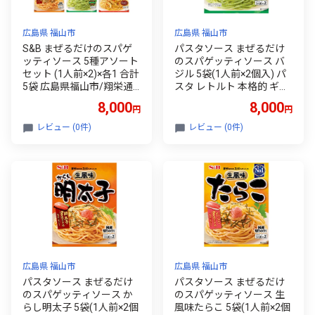
広島県 福山市
広島県 福山市
S&B まぜるだけのスパゲ
パスタソース まぜるだけ
ッティソース 5種アソート
のスパゲッティソース バ
セット (1人前×2)×各1 合計
ジル 5袋(1人前×2個入) パ
5袋 広島県福山市/翔栄通
スタ レトルト 本格的 ギフ
商 パスタ パスタソース レ
ト S&B 人気 おすすめ 美味
8,000
8,000
円
円
トルト ギフト 和風 S&B [B
しい グルメ お取り寄せ 贈
AFX013]
り物 プレゼント セット 簡
レビュー (0件)
レビュー (0件)
単調理 時短 便利 食品 スト
ック 料理 アレンジ カプレ
ーゼ 洋食 保存食 インスタ
ント 手軽 簡単 ソース 備蓄
小分け 個包装 送料無料 広
島 福山市/翔栄通商 [BAFX
007]
広島県 福山市
広島県 福山市
パスタソース まぜるだけ
パスタソース まぜるだけ
のスパゲッティソース か
のスパゲッティソース 生
らし明太子 5袋(1人前×2個
風味たらこ 5袋(1人前×2個