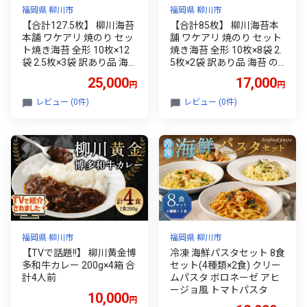
福岡県 柳川市
福岡県 柳川市
【合計127.5枚】 柳川海苔
【合計85枚】 柳川海苔本
本舗 ワケアリ 焼のり セッ
舗 ワケアリ 焼のり セット
ト焼き海苔 全形 10枚×12
焼き海苔 全形 10枚×8袋 2.
袋 2.5枚×3袋 訳あり品 海
5枚×2袋 訳あり品 海苔 の
苔 のり 巻きずし お寿司 お
り 巻きずし お寿司 おにぎ
25,000
17,000
円
円
にぎり 弁当 NORI nori 有明
り 弁当 NORI nori 有明海産
海産 焼き海苔 美味しい海
焼き海苔 美味しい海苔 の
レビュー (0件)
レビュー (0件)
苔 のり おにぎり おかず 惣
り おにぎり おかず 惣菜 美
菜 美味しい海苔 人気海苔
味しい海苔 人気海苔 訳あ
訳あり 理由あり 規格外 便
り 理由あり 規格外 便利 夕
利 夕食 人気のり ランチ 昼
食 人気のり ランチ 昼食 人
食 人気 美味しいのり 焼き
気 美味しいのり 焼きのり
のり 名産海苔 巻き寿司 福
名産海苔 巻き寿司 福岡県
岡県 柳川市
柳川市
福岡県 柳川市
福岡県 柳川市
【TVで話題!!】 柳川黄金博
冷凍 海鮮パスタセット 8食
多和牛カレー 200g×4箱 合
セット(4種類×2食) クリー
計4人前
ムパスタ ボロネーゼ アヒ
ージョ風 トマトパスタ
10,000
円