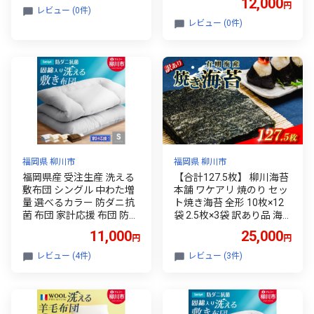
12,000
円
レビュー (0件)
レビュー (0件)
福岡県 柳川市
福岡県 柳川市
福岡県産 受注生産 洗える
【合計127.5枚】 柳川海苔
敷布団 シングル 中わた増
本舗 ワケアリ 焼のり セッ
量 選べるカラー 防ダニ抗
ト焼き海苔 全形 10枚×12
菌 布団 家計応援 布団 防ダ
袋 2.5枚×3袋 訳あり品 海
ニ 布団 抗菌 布団 日本製
苔 のり 巻きずし お寿司 お
11,000
25,000
円
円
布団 洗濯可 布団 ふとん 布
にぎり 弁当 NORI nori 有明
団 しきふとん 布団 しきぶ
海産 焼き海苔 美味しい海
レビュー (4件)
レビュー (3件)
とん 布団 寝具 福岡県 柳川
苔 のり おにぎり おかず 惣
市
菜 美味しい海苔 人気海苔
訳あり 理由あり 規格外 便
利 夕食 人気のり ランチ 昼