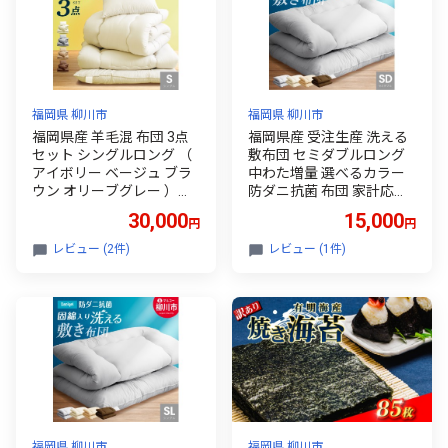
食 人気 美味しいのり 焼き
のり 名産海苔 巻き寿司 福
岡県 柳川市
福岡県 柳川市
福岡県 柳川市
福岡県産 羊毛混 布団 3点
福岡県産 受注生産 洗える
セット シングルロング （
敷布団 セミダブルロング
アイボリー ベージュ ブラ
中わた増量 選べるカラー
ウン オリーブグレー ）ふ
防ダニ抗菌 布団 家計応援
とん ふとんセット 日本製
布団 防ダニ 布団 抗菌 布団
30,000
15,000
円
円
掛け布団 敷き布団 枕 寝具
日本製 布団 洗濯可 布団 ふ
とん 布団 しきふとん 布団
レビュー (2件)
レビュー (1件)
しきぶとん 布団 寝具 福岡
県 柳川市
福岡県 柳川市
福岡県 柳川市