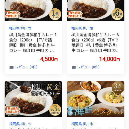
福岡県 柳川市
福岡県 柳川市
柳川黄金博多和牛カレー 1
柳川黄金博多和牛カレー 6
食分（200g）【TVで話
食分（200g）×6箱【TVで
題!!】 柳川 黄金 博多 和牛
話題!!】 柳川 黄金 博多 和
カレー お肉 肉 牛肉 カレー
牛 カレー お肉 肉 牛肉 カ
ライス ルー 黄金カレー 国
レーライス ルー 黄金カレ
4,500
14,000
円
円
産 200g 1箱
ー 国産 200g 6箱
レビュー (0件)
レビュー (0件)
福岡県 柳川市
福岡県 柳川市