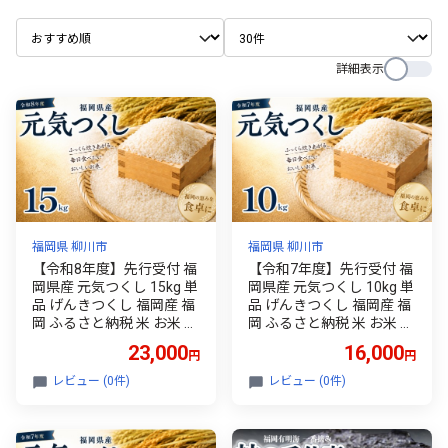
詳細表示
福岡県 柳川市
福岡県 柳川市
【令和8年度】先行受付 福
【令和7年度】先行受付 福
岡県産 元気つくし 15kg 単
岡県産 元気つくし 10kg 単
品 げんきつくし 福岡産 福
品 げんきつくし 福岡産 福
岡 ふるさと納税 米 お米 辻
岡 ふるさと納税 米 お米 辻
園芸 ゲンキツクシ 白米 米
園芸 ゲンキツクシ 白米 米
23,000
16,000
円
円
お米 こめ コメ ライス ご飯
お米 こめ コメ ライス ご飯
ごはん 美味しい 贈り物 国
ごはん 美味しい 贈り物 国
レビュー (0件)
レビュー (0件)
産 福岡県 柳川市 お取り寄
産 福岡県 柳川市 お取り寄
せ 産地直送 gennkitukushi
せ 産地直送 gennkitukushi