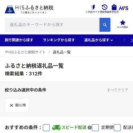
ご利用ガイド
検索履歴
寄附状況
HISの強み
旅行関連から探す
ランキングから探す
返礼品から探す
地域
HISふるさと納税サイト
返礼品一覧
ふるさと納税返礼品一覧
検索結果：312件
絞り込み選択中の条件
すべてクリア
柳川市
おすすめの条件：
スピード配送
定期便
配送