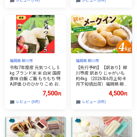
レビュー (1件)
レビュー (0件)
おにぎり おかず 惣菜 美味
しい海苔 人気海苔 訳あり
理由あり 規格外 便利 夕食
人気のり ランチ 昼食 人気
美味しいのり 焼きのり 名
産海苔 巻き寿司 福岡県 柳
川市
福岡県 柳川市
福岡県 柳川市
令和7年度産 元気つくし 5
【先行予約】【訳あり】柳
kg ブランド米 米 白米 国産
川市産 訳あり じゃがいも
食味 白飯 ご飯 もちもち 特
約4kg （2026年6月上旬-8
A評価 ひのひかり こめ お
月下旬頃出荷）福岡県 柳
米 okome kome おむすび
川市 ジャガイモ じゃが芋
7,500
4,500
円
円
おにぎり弁当 美味しい 朝
芋 メークイン
食 取り寄せ 魚 肉 の おか
レビュー (0件)
レビュー (0件)
ず にあう 福岡県 柳川市 宝
物産