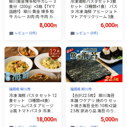
柳川黄金博多和牛カレー 3
冷凍海鮮パスタセット3食
食分（200g）×3箱【TVで
セット（3種類×1食） パス
話題!!】 柳川 黄金 博多 和
タ 冷凍 海鮮 アヒージョ ト
牛 カレー お肉 肉 牛肉 カ
マト アサリクリーム 3食
レーライス ルー 黄金カレ
セット
8,000
6,000
円
円
ー 国産 200g 3箱
レビュー (0件)
レビュー (0件)
福岡県 柳川市
福岡県 柳川市
冷凍 海鮮 パスタ セット 12
【合計22.5枚】 柳川海苔
食セット （3種類×4食）
本舗 ワケアリ 焼のり セッ
クリームパスタ アヒージ
ト焼き海苔 全形 10枚×2袋
ョ風 トマトパスタ 冷凍パ
2.5枚 訳あり品 海苔 のり
スタ 温めるだけ 簡単 調理
巻きずし お寿司 おにぎり
18,000
5,000
円
円
具材入り 惣菜 柳川市
弁当 NORI nori 有明海産 焼
き海苔 美味しい海苔 のり