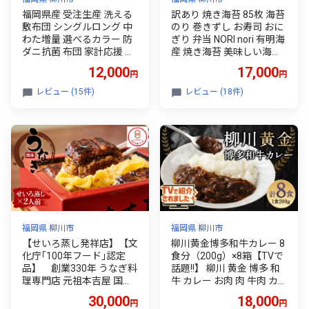
福岡県産 受注生産 洗える
訳あり 焼き海苔 85枚 海苔
敷布団 シングルロング 中
のり 巻きずし お寿司 おに
わた増量 選べるカラー 防
ぎり 弁当 NORI nori 有明海
ダニ抗菌 布団 家計応援 布
産 焼き海苔 美味しい海苔
団 防ダニ 布団 抗菌 布団
のり おにぎり おかず 惣菜
12,000
17,000
円
円
日本製 布団 洗濯可 布団 ふ
美味しい海苔 人気海苔 訳
とん 布団 しきふとん 布団
あり 理由あり wakeari WA
レビュー (15件)
レビュー (18件)
しきぶとん 布団 寝具 福岡
KEARI 規格外 便利 夕食 人
県 柳川市
気のり ランチ 昼食 人気 美
味しいのり 焼きのり 名産
海苔 巻き寿司 福岡県 柳川
福岡県 柳川市
福岡県 柳川市
【せいろ蒸し発祥店】【文
柳川黄金博多和牛カレー 8
化庁｢100年フード｣認定
食分（200g）×8箱【TVで
品】 創業330年 うなぎ料
話題!!】 柳川 黄金 博多 和
理専門店 元祖本吉屋 国産
牛 カレー お肉 肉 牛肉 カ
うなぎのせいろ蒸し 2人前
レーライス ルー 黄金カレ
30,000
18,000
円
円
うなぎ せいろ蒸し 鰻 せい
ー 国産 200g 8箱