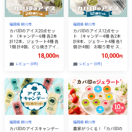
福岡県 柳川市
福岡県 柳川市
カバ印のアイス20点セッ
カバ印のアイス12点セッ
ト （キャンデー6種 各2本
ト （キャンデー4種 各2本
計12本、ジェラート4種 各
計8本、ジェラート4種 各1
1個 計4個、どら焼きアイ
個 計4個） お取り寄せ ス
ス2種 各2個 計4個） お取
イーツ アイス ジェラート
18,000
10,000
円
円
り寄せ スイーツ アイス ジ
アイスクリーム ice aisu あ
ェラート どら焼き アイス
いす あいすくりーむ
レビュー (0件)
レビュー (0件)
クリーム ice aisu あいす あ
いすくりーむ
福岡県 柳川市
福岡県 柳川市
カバ印のアイスキャンデー
農家がつくる！「カバ印の