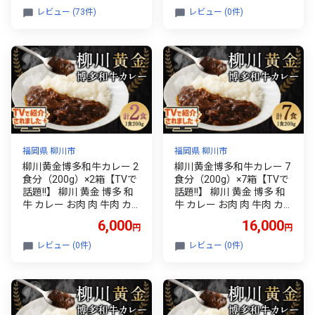
ろ 蒸し ウナギ unagi 福岡
レビュー (73件)
レビュー (0件)
柳川
福岡県 柳川市
福岡県 柳川市
柳川黄金博多和牛カレー 2
柳川黄金博多和牛カレー 7
食分（200g）×2箱【TVで
食分（200g）×7箱【TVで
話題!!】 柳川 黄金 博多 和
話題!!】 柳川 黄金 博多 和
牛 カレー お肉 肉 牛肉 カ
牛 カレー お肉 肉 牛肉 カ
レーライス ルー 黄金カレ
レーライス ルー 黄金カレ
6,000
16,000
円
円
ー 国産 200g 2箱
ー 国産 200g 7箱
レビュー (0件)
レビュー (0件)