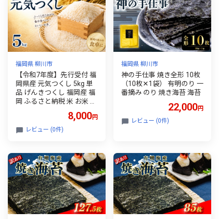
福岡県 柳川市
福岡県 柳川市
【令和7年度】先行受付 福
神の手仕事 焼き全形 10枚
岡県産 元気つくし 5kg 単
（10枚✕1袋） 有明のり 一
品 げんきつくし 福岡産 福
番摘み のり 焼き海苔 海苔
岡 ふるさと納税 米 お米 辻
22,000
円
園芸 ゲンキツクシ 白米 米
8,000
円
お米 こめ コメ ライス ご飯
レビュー (0件)
ごはん 美味しい 贈り物 国
レビュー (0件)
産 福岡県 柳川市 お取り寄
せ 産地直送 gennkitukushi