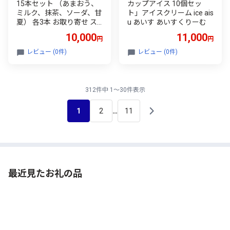
15本セット （あまおう、
カップアイス 10個セッ
ミルク、抹茶、ソーダ、甘
ト」アイスクリーム ice ais
夏） 各3本 お取り寄せ ス
u あいす あいすくりーむ
イーツ アイス アイスクリ
10,000
11,000
円
円
ーム ice aisu あいす あいす
くりーむ
レビュー (0件)
レビュー (0件)
312件中 1～30件表示
1
2
11
…
最近見たお礼の品