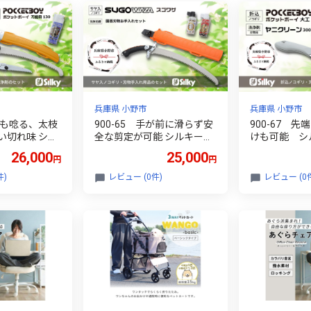
兵庫県 小野市
兵庫県 小野市
プロも唸る、太枝
900-65 手が前に滑らず安
900-67 
い切れ味 シル
全な剪定が可能 シルキー山
けも可能 シ
ットB
林鋸セットA
セットA
26,000
25,000
円
円
件)
レビュー (0件)
レビュー (0