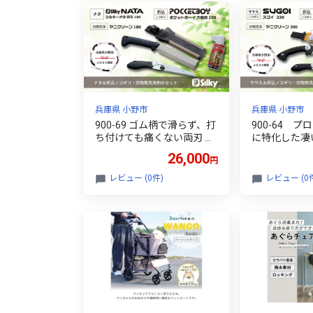
兵庫県 小野市
兵庫県 小野市
900-69 ゴム柄で滑らず、打
900-64 
ち付けても痛くない両刃 シ
に特化した凄
ルキーナタと折込鋸セット
キー剪定鋸セ
26,000
円
A
レビュー (0件)
レビュー (0