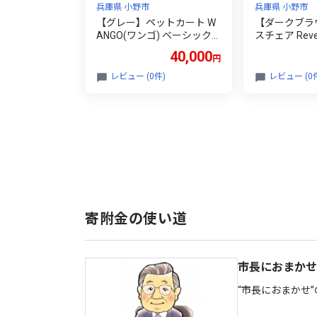
兵庫県 小野市
兵庫県 小野市
【グレー】ペットカート W
【ダークブラ
ANGO(ワンゴ) ベーシック
スチェア Rev
選べるカラー ペットバギー
ー)1脚 椅子 
40,000
円
ドッグカート ペットキャリ
ェア あぐら椅
ー ペットキャリーカート ペ
ーミングチェア
レビュー (0件)
レビュー (0
ット 犬 小型犬 中型犬 猫 カ
ークチェア デ
ート 犬カート 分離型 折り
Aチェア パソ
たたみ コンパクト ペット用
降 回転 おし
品 兵庫 兵庫県 小野市
ア 家具 兵庫
寄附金の使い道
市長におまかせ
“市長におまかせ