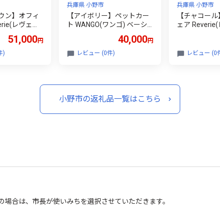
兵庫県 小野市
兵庫県 小野市
ウン】オフィ
【アイボリー】ペットカー
【チャコール
erie(レヴェリ
ト WANGO(ワンゴ) ベーシ
ェア Reveri
チェア あぐらチ
ック 選べるカラー ペットバ
脚 椅子 チェ
51,000
40,000
円
円
子 あぐら ゲ
ギー ドッグカート ペットキ
ア あぐら椅子
 事務椅子 ワ
ャリー ペットキャリーカー
ミングチェア 
件)
レビュー (0件)
レビュー (0
スクチェア O
ト ペット 犬 小型犬 中型犬
クチェア デス
コンチェア 昇
猫 カート 犬カート 分離型
チェア パソコ
ゃれ インテリ
折りたたみ コンパクト ペッ
回転 おしゃれ
 兵庫県 小野市
ト用品 兵庫 兵庫県 小野市
家具 兵庫 兵
小野市の返礼品一覧はこちら
”の場合は、市長が使いみちを選択させていただきます。