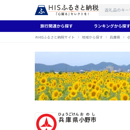
旅行関連から探す
ランキングから探
HISふるさと納税サイト
地域から探す
兵庫県
ひょうごけん
おのし
小野市のふるさと納税返礼品一覧
兵庫県
小野市