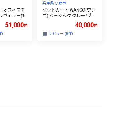
兵庫県 小野市
】オフィスチ
ペットカート WANGO(ワン
e(レヴェリー)1
ゴ) ベーシック グレー/ブラ
ア あぐらチェ
ック ペットバギー ドッグカ
51,000
40,000
円
円
 あぐら ゲー
ート ペットキャリー ペット
事務椅子 ワー
キャリーカート ペット 犬
件)
レビュー (0件)
クチェア OA
小型犬 中型犬 猫 カート 犬
ンチェア 昇降
カート 分離型 折りたたみ
 インテリア
コンパクト ペット用品 兵庫
庫県 小野市
兵庫県 小野市