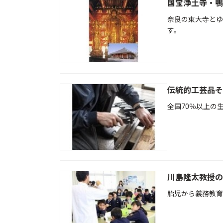
国宝浄土寺・鴨
奈良の東大寺とゆ
す。
伝統的工芸品そ
全国70％以上の
川島隆太教授の
胎児から義務教育