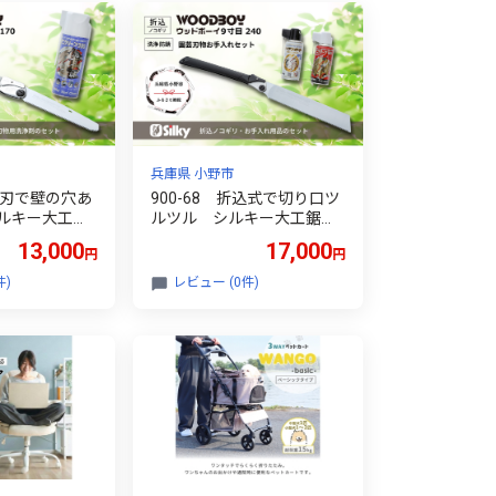
兵庫県 小野市
先端刃で壁の穴あ
900-68 折込式で切り口ツ
ルキー大工鋸
ルツル シルキー大工鋸セ
ットB
13,000
17,000
円
円
件)
レビュー (0件)