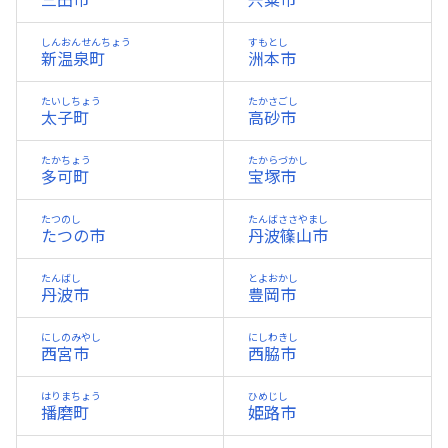
三田市
宍粟市
しんおんせんちょう
すもとし
新温泉町
洲本市
たいしちょう
たかさごし
太子町
高砂市
たかちょう
たからづかし
多可町
宝塚市
たつのし
たんばささやまし
たつの市
丹波篠山市
たんばし
とよおかし
丹波市
豊岡市
にしのみやし
にしわきし
西宮市
西脇市
はりまちょう
ひめじし
播磨町
姫路市