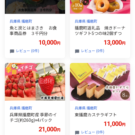
兵庫県 播磨町
兵庫県 播磨町
魚と炭とはまさき お食
播磨町返礼品 焼きドーナ
事商品券 ３千円分
ツギフト5つの味2個ずつ
10,000
13,000
円
円
レビュー (0件)
レビュー (0件)
兵庫県 播磨町
兵庫県 播磨町
兵庫県播磨町産 季節のイ
東播磨カステラギフト
チゴ(約260g)×4パック
11,000
円
21,000
円
レビュー (0件)