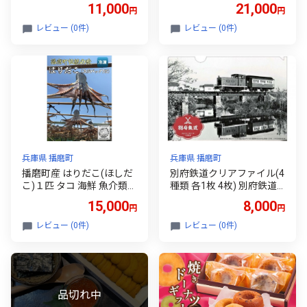
兵庫県 播磨町
りだこ 1匹 セット タコ 海
11,000
21,000
円
円
鮮 魚介類 瀬戸内 兵庫県 播
磨町
レビュー (0件)
レビュー (0件)
兵庫県 播磨町
兵庫県 播磨町
播磨町産 はりだこ(ほしだ
別府鉄道クリアファイル(4
こ)１匹 タコ 海鮮 魚介類
種類 各1枚 4枚) 別府鉄道
瀬戸内 兵庫県 播磨町
ペーパークラフト(1冊) 鉄
15,000
8,000
円
円
道グッズ クリアホルダー
工作 手作り 組立 簡単
レビュー (0件)
レビュー (0件)