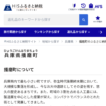
ご利用ガイド
検索履歴
寄附状況
HISの強み
旅行関連から探す
ランキングから探す
返礼品から探す
地域
HISふるさと納税サイト
地域から探す
兵庫県
播磨町のふるさと納
ひょうごけん
はりまちょう
播磨町のふるさと納税返礼品一覧
兵庫県
播磨町
播磨町について
兵庫県内で最も小さい町ですが、弥生時代後期終末期において、
大規模な集落を形成し、今なお大中遺跡としてその姿を残す、悠
久の歴史あるまちです。また、町域の３割を占める人工島には、
製造業を中心とした産業が栄え、コンパクトでバランスのとれた
街として発展してきました。