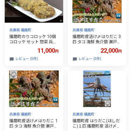
兵庫県 播磨町
兵庫県 播磨町
播磨町のりコロッケ 10個
播磨町産活け〆はりだこ 3
コロッケ セット 惣菜 兵庫
匹 タコ 海鮮 魚介類 瀬戸内
播磨町
兵庫県 播磨町
11,000
22,000
円
円
レビュー (0件)
レビュー (0件)
兵庫県 播磨町
兵庫県 播磨町
播磨町産活け〆はりだこ 1
播磨町産 はりだこ(ほしだ
匹 タコ 海鮮 魚介類 瀬戸内
こ)１匹 播磨町産 活け〆は