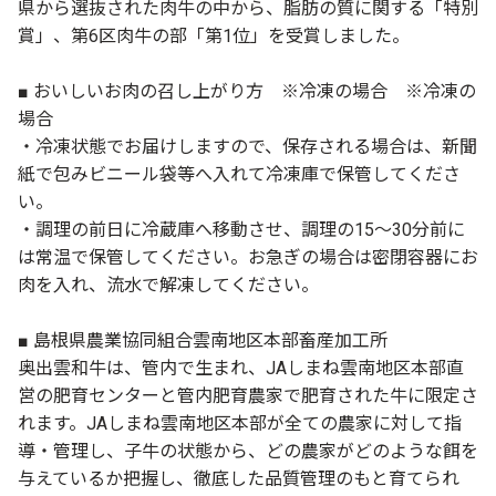
県から選抜された肉牛の中から、脂肪の質に関する「特別
賞」、第6区肉牛の部「第1位」を受賞しました。
■ おいしいお肉の召し上がり方 ※冷凍の場合 ※冷凍の
場合
・冷凍状態でお届けしますので、保存される場合は、新聞
紙で包みビニール袋等へ入れて冷凍庫で保管してくださ
い。
・調理の前日に冷蔵庫へ移動させ、調理の15～30分前に
は常温で保管してください。お急ぎの場合は密閉容器にお
肉を入れ、流水で解凍してください。
■ 島根県農業協同組合雲南地区本部畜産加工所
奥出雲和牛は、管内で生まれ、JAしまね雲南地区本部直
営の肥育センターと管内肥育農家で肥育された牛に限定さ
れます。JAしまね雲南地区本部が全ての農家に対して指
導・管理し、子牛の状態から、どの農家がどのような餌を
与えているか把握し、徹底した品質管理のもと育てられ