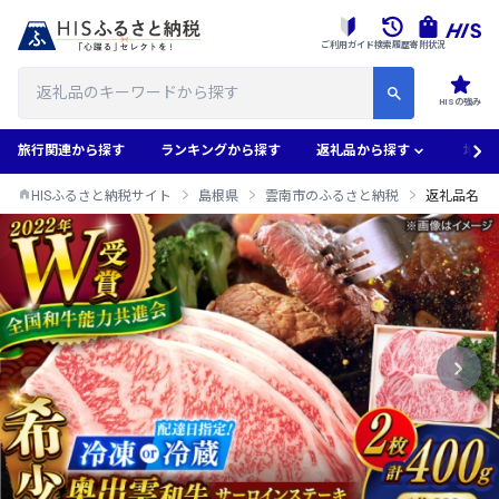
ご利用ガイド
検索履歴
寄附状況
HISの強み
旅行関連から探す
ランキングから探す
返礼品から探す
地域
HISふるさと納税サイト
島根県
雲南市のふるさと納税
返礼品名