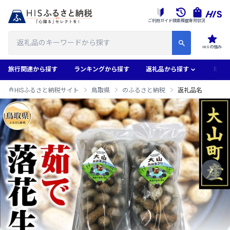
ご利用ガイド
検索履歴
寄附状況
HISの強み
旅行関連から探す
ランキングから探す
返礼品から探す
地域
HISふるさと納税サイト
鳥取県
のふるさと納税
返礼品名