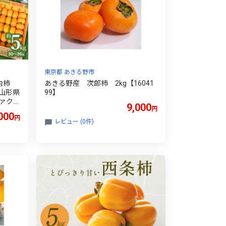
東京都 あきる野市
庄内柿
あきる野産 次郎柿 2kg【16041
 山形県
99】
ァクト
9,000
円
らたね
000
円
定 産地
レビュー (0件)
いしい