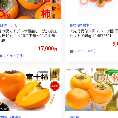
山形県 三川町
和歌山県 橋本市
道の駅マイデルの種無し・渋抜き庄
＜先行受付＞柳フルーツ園 
内柿10kg ※10月下旬～11月中旬
セット 約5kg【1457269】
配送
9,
17,000
円
レビュー (0件)
レビュー (0件)
愛媛県 八幡浜市
熊本県