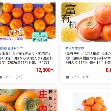
取り寄せ 送料無料 贈答 愛媛県大洲
市/有限会社西山青果 [AGAR016]
福島県 会津若松市
岐阜県 本巣市
会津身しらず柿 (訳あり・家庭用)
[先行予約／令和8年産]《柿
約4.5kg (13個から20個入り) 渡部柿
様》加藤果樹園の富有柿 Mサ
園産 【2026年11月上旬から12月上
6個入り 11月中旬～12月上
旬発送予定】｜会津若松 訳アリ 果
予定 [mt2061] 柿 かき カキ フルー
12,000
8,
円
物 フルーツ 柿 みしらず かき カキ
ツ 果物 くだもの
会津身不知柿
レビュー (2件)
レビュー (1件)