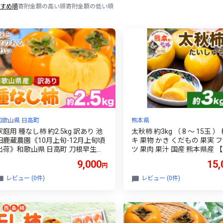
すめ順
寄附金額の高い順
寄附金額の低い順
和歌山県 日高町
熊本県
家庭用 種なし柿 約2.5kg 訳あり 池
太秋柿 約3kg （ 8 ～ 15玉 ）
田鹿蔵農園《10月上旬-12月上旬頃
キ 果物 かき くだもの 果実 
出荷》和歌山県 日高町 刀根早生柿
ツ 果肉 果汁 国産 熊本県産 【 
平核無柿 ひらたねなしかき カキ 種
年10月上旬から11月上旬発
9,000
15,
円
なし柿
】
レビュー (0件)
レビュー (0件)