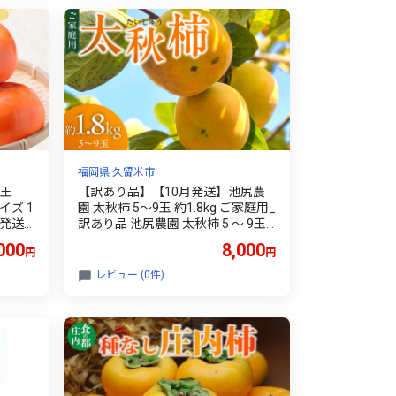
福岡県 久留米市
の王
【訳あり品】【10月発送】池尻農
イズ 1
園 太秋柿 5～9玉 約1.8kg ご家庭用_
旬発送
訳あり品 池尻農園 太秋柿 5 ～ 9玉
約 1.8kg ご家庭用 柿 10月 最盛期 完
000
8,000
円
円
全甘柿 早生品種 大玉 甘み 強い シ
ャキシャキ 食感 条紋 美味しさ 際立
レビュー (0件)
つ 種 少ない 食べやすい 人気 国産
九州産 フルーツ 果物 お取り寄せ 福
岡県 久留米市_Fk015