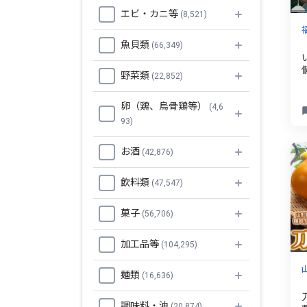
エビ・カニ等
(8,521)
魚貝類
(66,349)
野菜類
(22,852)
卵（鶏、烏骨鶏等）
0
(4,6
93)
お酒
(42,876)
飲料類
(47,547)
菓子
(56,706)
加工品等
(104,295)
麺類
(16,636)
調味料・油
(20,874)