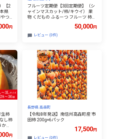
）【2
フルーツ定期便【3回定期便】（シ
熊本県
ャインマスカット/柿/キウイ） 果
おやつ
物 くだもの ふるーつ フルーツ 柿
かき カキ 秋王 あきおう きうい キ
000
50,000
円
円
ウイフルーツ 博多甘うぃ シャイン
マスカット しゃいんますかっと ま
レビュー (0件)
すかっと デザート すいーつ スイー
ツ 定期 定期便 旬 kaki shinemuscat
kiwi fruit 広川町 / JAふくおか八女
農産物直売所どろや [AFAB091]
長野県 高森町
早生柿
【令和8年発送】南信州高森町産 市
なし柿
田柿 200g×6パック
柿 かき
17,500
円
果物 人
000
円
ギフト
レビュー (0件)