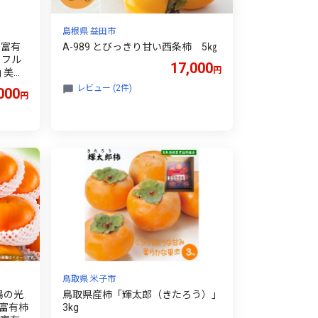
島根県 益田市
 富有
A-989 とびっきり甘い西条柿 5㎏
 フル
17,000
円
g 美味
 ＜配送
レビュー (2件)
000
円
＞【1
鳥取県 米子市
陽の光
鳥取県産柿「輝太郎（きたろう）」
富有柿
3kg