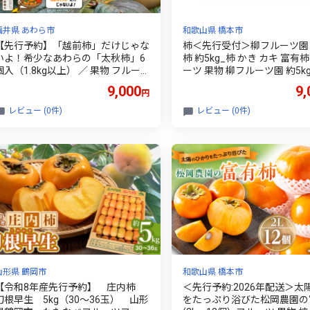
福井県 あわら市
和歌山県 橋本市
【先行予約】「越前柿」だけじゃな
柿＜先行受付＞柳フルーツ園
いよ！希少なあわらの「太秋柿」6
柿 約5kg_柿 かき カキ 富有柿
個入（1.8kg以上） ／ 果物 フルー
ーツ 果物 柳フルーツ園 約5k
ツ かき 産地直送 期間限定 ※2026
しい 人気 おすすめ 送料無料
9,000
9,
円
年10月下旬以降発送予定 [aw131-a
不可地域：離島＞＜1077824
01]
077824】
レビュー (0件)
レビュー (0件)
山形県 鶴岡市
和歌山県 橋本市
【令和8年産先行予約】 庄内柿
＜先行予約:2026年配送＞太
刀根早生 5kg（30～36玉） 山形
をたっぷり浴びた松岡農園の