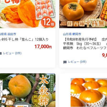
島根県 益田市
山形県 鶴岡市
A-895 干し柿「雪んこ」12個入り
【令和8年産先行予約】 
平核無 5kg（30～36玉）
17,000
円
鶴岡市 わたなべフルーツフ
リー | 柿 カキ 平核無柿 ひ
レビュー (0件)
9,
なしかき 種無し柿 旬 期間限
直送 果物 フルーツ 甘い お
レビュー (0件)
おすすめ お取り寄せ 返礼品