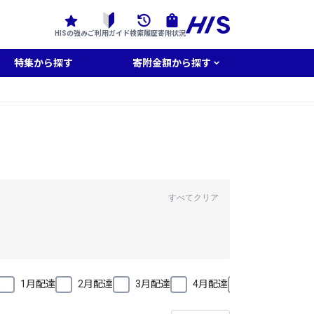
HISの強み
ご利用ガイド
検索履歴
寄附状況
特集から探す
寄附金額から探す
すべてクリア
1月配達
2月配達
3月配達
4月配達
5月配達