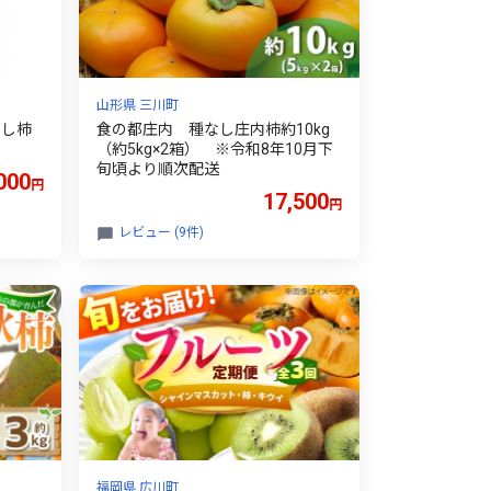
山形県 三川町
干し柿
食の都庄内 種なし庄内柿約10kg
（約5kg×2箱） ※令和8年10月下
旬頃より順次配送
000
円
17,500
円
レビュー (9件)
福岡県 広川町