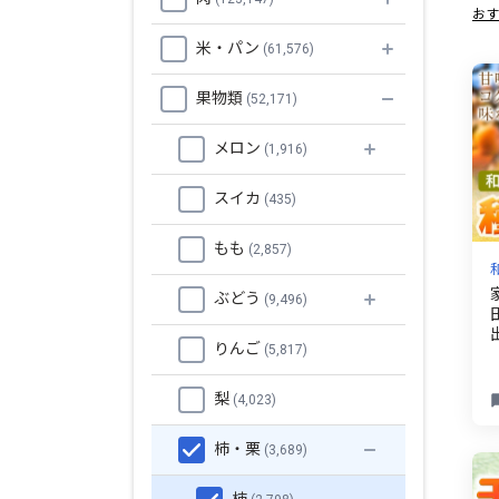
おす
米・パン
(61,576)
果物類
(52,171)
メロン
(1,916)
スイカ
(435)
もも
(2,857)
ぶどう
(9,496)
りんご
(5,817)
梨
(4,023)
柿・栗
(3,689)