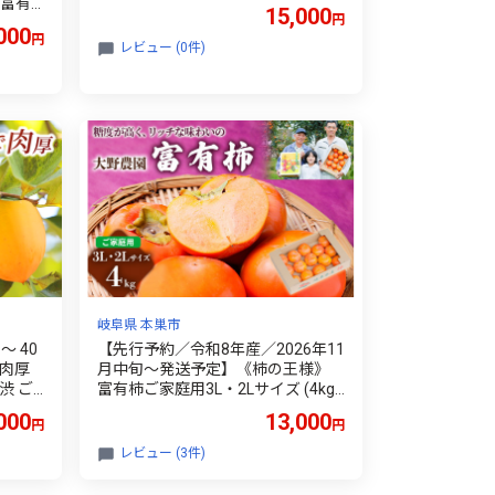
 富有
15,000
円
0907
000
円
レビュー (0件)
岐阜県 本巣市
～ 40
【先行予約／令和8年産／2026年11
 肉厚
月中旬～発送予定】《柿の王様》
渋 ご
富有柿ご家庭用3L・2Lサイズ (4kg)
寄せ 手
｜大野農園の富有柿 柿 フルーツ 果
000
13,000
円
円
 みよ
物 デザート 秋の果物 旬 [糖度が高
く リッチな味わいの富有柿] [104
レビュー (3件)
3]