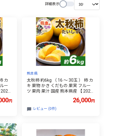
詳細表示
熊本県
 柿 カ
太秋柿 約6kg （ 16 ～ 30玉 ） 柿 カ
フルー
キ 果物 かき くだもの 果実 フルー
2026
ツ 果肉 果汁 国産 熊本県産 【 2026
送予定
年10月上旬から11年上旬発送予定
000
26,000
円
円
】
レビュー (0件)