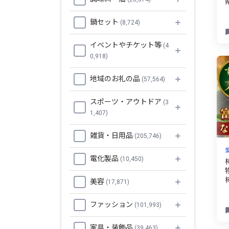
鍋セット
(8,724)
イベントやチケット等
(4
0,918)
地域のお礼の品
(57,564)
スポーツ・アウトドア
(3
1,407)
雑貨・日用品
(205,746)
電化製品
(10,450)
美容
(17,871)
ファッション
(101,993)
家具・装飾品
(39,463)