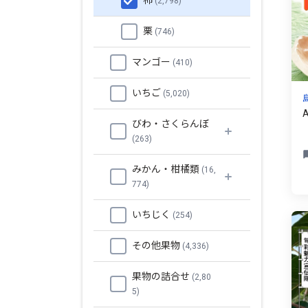
柿
(2,798)
栗
(746)
マンゴー
(410)
いちご
(5,020)
びわ・さくらんぼ
(263)
みかん・柑橘類
(16,
774)
いちじく
(254)
その他果物
(4,336)
果物の詰合せ
(2,80
5)