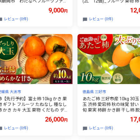
県鶴岡市 わたなべフルーツファク
(2L 12個)_フルーツ 果物 柿
トリー | 柿 カキ 刀根早生柿 とね
柿 松岡農園 人気 美味しい【1
9,000
12,
円
わせがき 種無し柿 旬 期間限定 産地
93】
直送 果物 フルーツ 甘い おいしい
レビュー (0件)
レビュー (0件)
おすすめ お取り寄せ 返礼品
愛媛県 大洲市
徳島県 三好市
柿【先行予約】富士柿 10kg かき 果
あたご柿 三好市産 10kg 30玉 
物 ギフト フルーツ たねなし 種なし
玉 渋柿 愛宕柿 秋の味覚 甘い
柿 かき カキ 大玉 果物 くだもの デ
旬 果実 柿餅 かき餅 干し柿 脱
ザートなめらか 味わい 変化 トロト
家庭で 人気 オススメ お取り
26,000
17,
円
ロ 甘い 完熟 食感 秋の味覚 旬 柿ジ
仕事 目利き 特選 林青果 秘境
ャム スイーツ アレンジ 料理 稀少
し 三好市 徳島県
レビュー (0件)
レビュー (0件)
品種 愛媛県産 大洲市産 産地直送 食
卓 バイヤー 厳選 おすすめ 人気 お