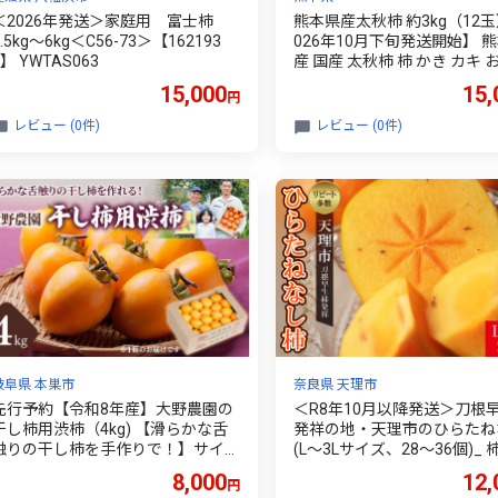
＜2026年発送＞家庭用 富士柿
熊本県産太秋柿 約3kg（12玉
5.5kg～6kg＜C56-73＞【162193
026年10月下旬発送開始】 
6】 YWTAS063
産 国産 太秋柿 柿 かき カキ 
果物 果実 フルーツ 3kg 12玉
15,000
15,
円
レビュー (0件)
レビュー (0件)
岐阜県 本巣市
奈良県 天理市
先行予約【令和8年産】大野農園の
＜R8年10月以降発送＞刀根
干し柿用渋柿（4kg) 【滑らかな舌
発祥の地・天理市のひらたね
触りの干し柿を手作りで！】サイズ
(L～3Lサイズ、28～36個)_ 
不揃い 訳あり 11月発送予定
種なし柿 フルーツ くだもの 
8,000
12,
円
気 おすすめ 送料無料 贈答 