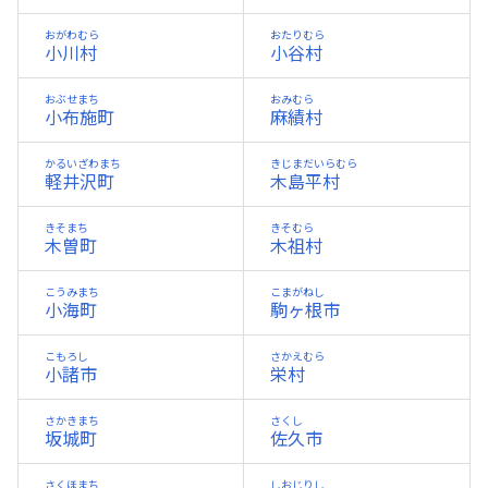
おがわむら
おたりむら
小川村
小谷村
おぶせまち
おみむら
小布施町
麻績村
かるいざわまち
きじまだいらむら
軽井沢町
木島平村
きそまち
きそむら
木曽町
木祖村
こうみまち
こまがねし
小海町
駒ヶ根市
こもろし
さかえむら
小諸市
栄村
さかきまち
さくし
坂城町
佐久市
さくほまち
しおじりし