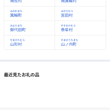
南牧村
南箕輪村
みのわまち
みやだむら
箕輪町
宮田村
みよたまち
やすおかむら
御代田町
泰阜村
やまがたむら
やまのうちまち
山形村
山ノ内町
最近見たお礼の品