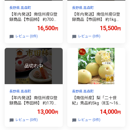
長野県 高森町
長野県 高森町
【年内発送】南信州産GI登
【年内発送】南信州産GI登
録商品【市田柿】 約700g
録商品【市田柿】 約1kg袋
＜贈答＞＜2026年12月中
＜2026年12月中旬～発送
16,500
15,500
円
円
旬～発送予定＞
予定＞
レビュー (0件)
レビュー (0件)
長野県 高森町
長野県 高森町
【年内発送】南信州産GI登
【南信州産】梨「二十世
録商品【市田柿】 約170g×
紀」秀品約5kg（8玉～16
4袋＜2026年12月中旬～発
玉） 2026年9月上旬より
13,000
14,000
円
円
送予定＞
発送 長野県 信州 高森町 産
地直送 果物 くだもの なし
レビュー (0件)
レビュー (0件)
ナシ 和梨 旬 旬の果物 旬の
梨 ギフト 贈答 JAみなみ信