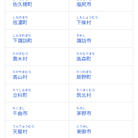
佐久穂町
塩尻市
しなのまち
しもじょうむら
信濃町
下條村
しもすわまち
すわし
下諏訪町
諏訪市
たかぎむら
たかもりまち
喬木村
高森町
たかやまむら
たつのまち
高山村
辰野町
たてしなまち
ちくほくむら
立科町
筑北村
ちくまし
ちのし
千曲市
茅野市
てんりゅうむら
とうみし
天龍村
東御市