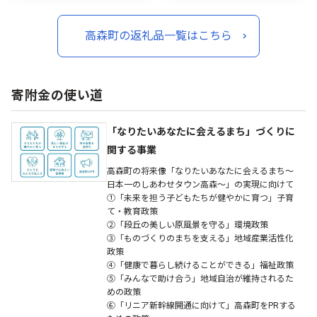
州
高森町の返礼品一覧はこちら
寄附金の使い道
「なりたいあなたに会えるまち」づくりに
関する事業
高森町の将来像「なりたいあなたに会えるまち～
日本一のしあわせタウン高森～」の実現に向けて
①「未来を担う子どもたちが健やかに育つ」子育
て・教育政策
②「段丘の美しい原風景を守る」環境政策
③「ものづくりのまちを支える」地域産業活性化
政策
④「健康で暮らし続けることができる」福祉政策
⑤「みんなで助け合う」地域自治が維持されるた
めの政策
⑥「リニア新幹線開通に向けて」高森町をPRする