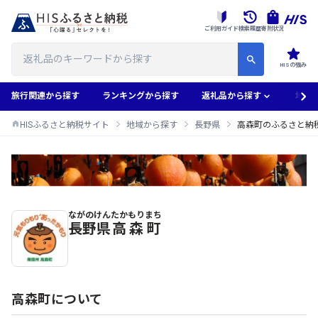
ご利用ガイド
検索履歴
寄附状況
HISの強み
旅行関連から探す
ランキングから探す
返礼品から探す
地域
HISふるさと納税サイト
地域から探す
長野県
高森町のふるさと納
ながのけん
たかもりまち
高森町のふるさと納税返礼品一覧
長野県
高森町
高森町について