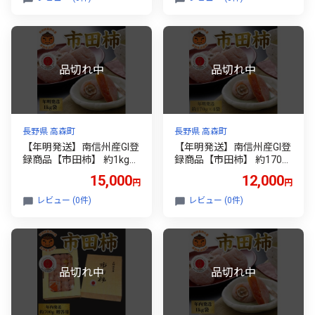
長野県 高森町
長野県 高森町
【年明発送】南信州産GI登
【年明発送】南信州産GI登
録商品【市田柿】 約1kg袋
録商品【市田柿】 約170g×
＜2027年1月中旬～発送予
4袋＜2027年1月中旬～発
15,000
12,000
円
円
定＞
送予定＞
レビュー (0件)
レビュー (0件)