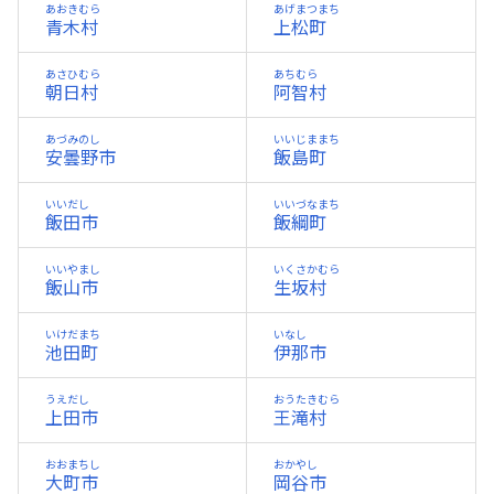
あおきむら
あげまつまち
青木村
上松町
あさひむら
あちむら
朝日村
阿智村
あづみのし
いいじままち
安曇野市
飯島町
いいだし
いいづなまち
飯田市
飯綱町
いいやまし
いくさかむら
飯山市
生坂村
いけだまち
いなし
池田町
伊那市
うえだし
おうたきむら
上田市
王滝村
おおまちし
おかやし
大町市
岡谷市