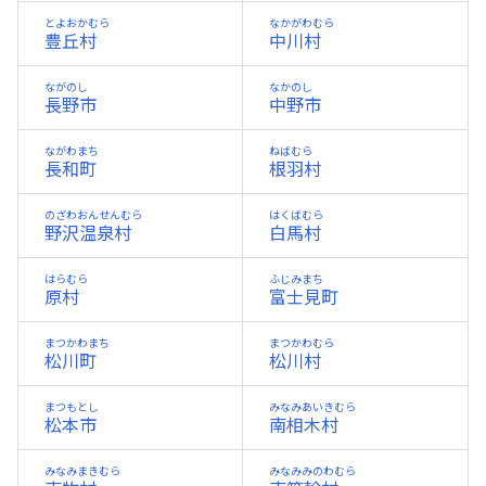
とよおかむら
なかがわむら
豊丘村
中川村
ながのし
なかのし
長野市
中野市
ながわまち
ねばむら
長和町
根羽村
のざわおんせんむら
はくばむら
野沢温泉村
白馬村
はらむら
ふじみまち
原村
富士見町
まつかわまち
まつかわむら
松川町
松川村
まつもとし
みなみあいきむら
松本市
南相木村
みなみまきむら
みなみみのわむら