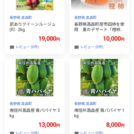
長野県 高森町
長野県 高森町
訳ありクイーンルージュ
長野県高森町産市田柿を使
(R）2kg
用 夏のデザート「橙柿
（だいだいがき）」６個
19,000
10,000
円
円
信州 南信州 柿 干し柿 かき
高級 和菓子 天然スイーツ
レビュー (0件)
レビュー (0件)
和スイーツ スイーツ ひん
やり シャーベット 自然の
甘味 戸田屋
長野県 高森町
長野県 高森町
南信州高森産 青パパイヤ 3
南信州高森産 青パパイヤ 1
kg
kg
13,000
8,000
円
円
レビュー (0件)
レビュー (0件)