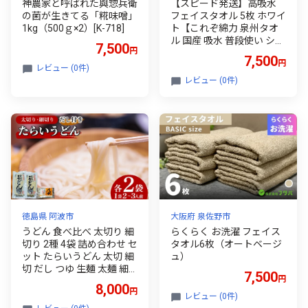
神農家と呼ばれた與惣兵衛
【スピード発送】高吸水
の菌が生きてる「糀味噌」
フェイスタオル 5枚 ホワイ
1kg（500ｇ×2）[K-718]
ト【これぞ綿力 泉州タオ
ル 国産 吸水 普段使い シン
7,500
円
プル 日用品 家族 ファミリ
7,500
円
ー】
レビュー (0件)
レビュー (0件)
徳島県 阿波市
大阪府 泉佐野市
うどん 食べ比べ 太切り 細
らくらく お洗濯 フェイス
切り 2種 4袋 詰め合わせ セ
タオル6枚（オートベージ
ット たらいうどん 太切 細
ュ）
切 だし つゆ 生麺 太麺 細
7,500
円
麺 郷土料理 土成 徳島うど
8,000
円
ん 《秘密のケンミンSHO
レビュー (0件)
Wでも話題!!》 徳島県 阿波