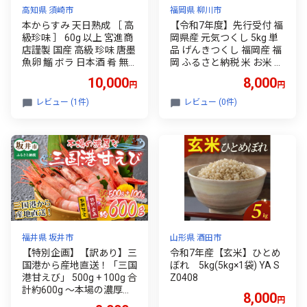
高知県 須崎市
福岡県 柳川市
本からすみ 天日熟成 ［ 高
【令和7年度】先行受付 福
級珍味 ］ 60g 以上 宮進商
岡県産 元気つくし 5kg 単
店謹製 国産 高級 珍味 唐墨
品 げんきつくし 福岡産 福
魚卵 鰡 ボラ 日本酒 肴 無
岡 ふるさと納税 米 お米 辻
添加 産地直送 高知県 須崎
園芸 ゲンキツクシ 白米 米
10,000
8,000
円
円
市 MS0171
お米 こめ コメ ライス ご飯
ごはん 美味しい 贈り物 国
レビュー (1件)
レビュー (0件)
産 福岡県 柳川市 お取り寄
せ 産地直送 gennkitukushi
福井県 坂井市
山形県 酒田市
【特別企画】【訳あり】三
令和7年産【玄米】ひとめ
国港から産地直送！「三国
ぼれ 5kg(5kg×1袋) YA S
港甘えび」 500g + 100g 合
Z0408
計約600g ～本場の濃厚な
8,000
円
甘海老を是非ご賞味くださ