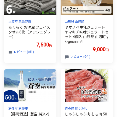
大阪府 泉佐野市
山形県 山辺町
らくらく お洗濯 フェイス
ヤマノベ牛乳ジェラート
タオル6枚（アッシュグレ
ヤマキチ味噌ジェラートセ
ー）
ット 4個入 山形県 山辺町 y
k-gesmm4
7,500
円
9,000
円
レビュー (0件)
レビュー (0件)
京都府 京都市
青森県 鰺ヶ沢町
【藤岡酒造】蒼空 純米吟
しゃぶしゃぶ肉 もも肉 50