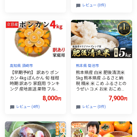
リ わけあり 家庭用 詰め合
レビュー (0件)
わせ セット おすそわけ プ
レゼント おやつ スイーツ
デザート ringo apple 岩手
県 盛岡市 東北 岩手 盛岡
乙部角屋 otobe006
高知県 須崎市
熊本県 菊池市
【早期予約】 訳あり ポン
熊本県産 白米 肥後清流米
カン 4kg ぽんかん 旬 椪柑
5kg 熊本県産 ふるさと納
時期 訳あり 家庭用 ランキ
税 精米 米 こめ ふるさとの
ング 産地直送 果物 フルー
うぜい コメ お米 おこめ
ツ ジュース 立目産 ふるさ
《7-14日以内に出荷予定
8,000
7,900
円
円
と納税 みかん 柑橘 くだも
(土日祝除く)》
の ミカン 果肉 蜜柑 ポンカ
レビュー (4件)
レビュー (0件)
ン ジュース ふるさと納税
みかん ふるさと納税 果物
ふるさと納税 フルーツ 早
期開始 国産 産地直送 果物
類 皮 みかん 柑橘類 みかん