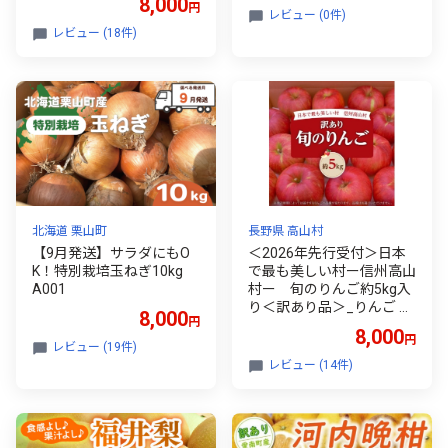
8,000
円
い！～ 【甘エビ あまえび
レビュー (0件)
アマエビ わけあり ワケア
レビュー (18件)
リ 濃厚 甘い 刺身 生食可
生 冷凍 有頭 新鮮 魚介類
国産 県産】 [A-6233]
北海道 栗山町
長野県 高山村
【9月発送】サラダにもO
＜2026年先行受付＞日本
K！特別栽培玉ねぎ10kg
で最も美しい村ー信州高山
A001
村ー 旬のりんご約5kg入
り＜訳あり品＞_りんご 林
8,000
円
檎 訳あり ふるさと納税 信
8,000
円
州 高山村 5kg フルーツ 果
レビュー (19件)
物 くだもの 美味しい 旬 先
レビュー (14件)
行予約 家庭用 送料無料 ＜
1696077＞【1696077】