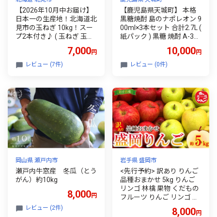
【2026年10月中お届け】
【鹿児島県天城町】 本格
日本一の生産地！北海道北
黒糖焼酎 島のナポレオン 9
見市の玉ねぎ 10kg！スー
00ml×3本セット 合計2.7L (
プ2本付き♪ ( 玉ねぎ 玉葱
紙パック ) 黒糖 焼酎 A-32-
たまねぎ タマネギ オニオ
N
7,000
10,000
円
円
ン スープ 即席 料理 )【164
-0007-2026】
レビュー (7件)
レビュー (0件)
岡山県 瀬戸内市
岩手県 盛岡市
瀬戸内牛窓産 冬瓜（とう
<先行予約> 訳あり りんご
がん）約10kg
品種おまかせ 5kg りんご
リンゴ 林檎 果物 くだもの
8,000
円
フルーツ りんご リンゴ 林
檎 りんご 産地直送 農家直
レビュー (2件)
8,000
円
送 新鮮 旬 国産 冬 傷 訳ア