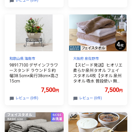
レビュー (0件)
市
和歌山県 海南市
大阪府 泉佐野市
98917100 デザインフラワ
【スピード発送】ヒオリエ
ースタンド ラウンド S 約
柔らか泉州タオル フェイ
幅38.5cm×奥行38cm×高さ
スタオル4枚【タオル 泉州
15cm
タオル 吸水 普段使い 無地
シンプル 日用品 ふわふわ
7,500
7,500
円
円
ふかふか 家族 泉州タオル
一人暮らし】
レビュー (0件)
レビュー (0件)