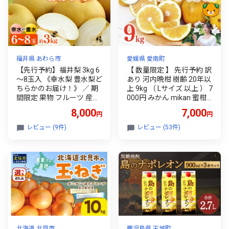
福井県 あわら市
愛媛県 愛南町
【先行予約】福井梨 3kg 6
【 数量限定 】 先行予約 訳
～8玉入 《幸水梨 豊水梨ど
あり 河内晩柑 樹齢 20年以
ちらかのお届け！》 ／ 期
上 9kg （ Lサイズ 以上 ） 7
間限定 果物 フルーツ 産地
000円 みかん mikan 蜜柑
直送 旬 お取り寄せ ※2026
ミカン わけあり かわちば
8,000
7,000
円
円
年8月下旬以降発送 [aw00
んかん 愛南ゴールド あい
3-a009]
なん ゴールド 文旦 派生 和
レビュー (9件)
レビュー (53件)
製 グレープフルーツ 家庭
用 産地直送 国産 農家直送
期間限定 特産品 ゼリー ジ
ュース 人気 限定 甘い フル
ーツ 果物 柑橘 規格外 くら
もとファーム 愛南町 愛媛
県 ミカン
北海道 北見市
鹿児島県 天城町