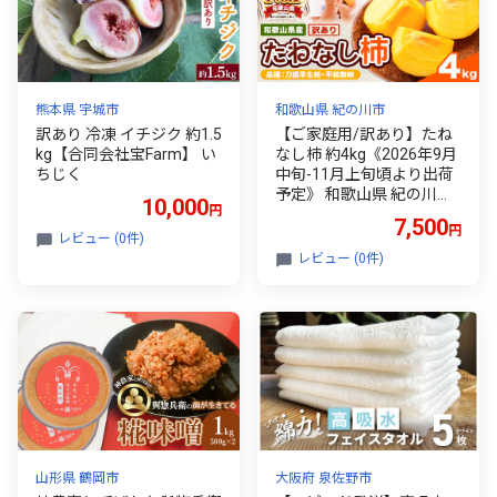
高知県
熊本県 宇城市
和歌山県 紀の川市
訳あり 冷凍 イチジク 約1.5
【ご家庭用/訳あり】たね
kg【合同会社宝Farm】 い
なし柿 約4kg《2026年9月
ちじく
中旬-11月上旬頃より出荷
予定》 和歌山県 紀の川市
10,000
円
柿 カキ かき ジューシー フ
7,500
円
ルーツ
レビュー (0件)
レビュー (0件)
山形県 鶴岡市
大阪府 泉佐野市