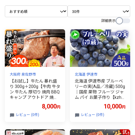
詳細表示
大阪府 泉佐野市
北海道 伊達市
【お試し】牛たん 暴れ盛
北海道 伊達市産 ブルーベ
り 300g＋200g【牛肉 牛タ
リーの実(A品／冷蔵) 500g
ン 牛たん 厚切り 焼肉 BBQ
｜国産 果物 フルーツ ジャ
キャンプ アウトドア 焼く
ム パイ お菓子作り【kzh-0
だけ 簡単調理 訳あり サイ
22】
8,000
10,000
円
円
ズ不揃い 小分け】
レビュー (0件)
レビュー (0件)