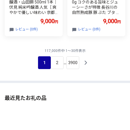
醸酒・山田錦 500ml 1本｜
0g コクのある旨味とジュ
伏見 純米吟醸酒 人気［ 爽
ーシーさが特徴 長谷川の
やかで優しい味わい 京都
自然熟成豚 豚 ぶた ブタ 豚
純米吟醸 日本酒 人気 ギフ
肉 肉 お肉 しゃぶしゃぶ し
9,000
9,000
円
円
ト プレゼント 贈答 お取り
ゃぶしゃぶ用 しゃぶしゃ
寄せ 通販 送料無料 ふるさ
ぶ用肉 モモ肉 青森 青森県
レビュー (0件)
レビュー (0件)
と納税 ］
鯵ヶ沢町
117,000件中 1～30件表示
1
2
3900
…
最近見たお礼の品