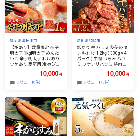
福岡県 那珂川市
高知県 須崎市
【訳あり】数量限定 辛子
訳あり 牛 ハラミ 秘伝のタ
明太子 1kg|明太子 めんた
レ 味付け 1.2kg ( 300g × 4
いこ 辛子明太子 わけあり
パック ) 牛肉 はらみ ハラ
ワケあり 家庭用 冷凍 送料
ミ ワケアリハラミ 焼肉 ハ
無料 福岡県 那珂川市
ラミ 焼き肉 ハラミ ワケア
10,000
10,000
円
円
リ ハラミ やわらか ハラミ
臭みなし ハラミ バーベキ
レビュー (0件)
レビュー (10件)
ュー ハラミ BBQ ハラミ マ
ルキョー ハラミ 醤油 ハラ
ミ 米 ハラミ ご飯 ハラミ
ハラミ ご米のお供 ハラミ
高知県 ハラミ 須崎市 SNM
003