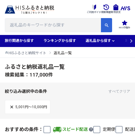
ご利用ガイド
検索履歴
寄附状況
HISの強み
旅行関連から探す
ランキングから探す
返礼品から探す
地域
HISふるさと納税サイト
返礼品一覧
ふるさと納税返礼品一覧
検索結果：117,000件
絞り込み選択中の条件
すべてクリア
5,001円～10,000円
おすすめの条件：
スピード配送
定期便
配送