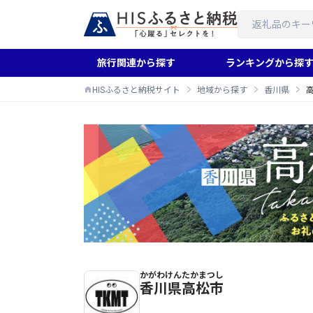
旅行関連から探す
ランキングから探
HISふるさと納税サイト
地域から探す
香川県
かがわけん
たかまつし
高松市のふるさと納税返礼品一覧
香川県
高松市