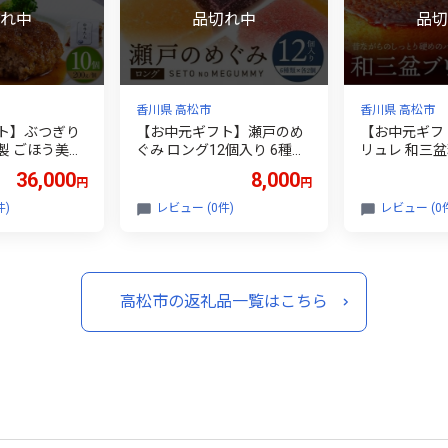
香川県 高松市
香川県 高松市
ト】ぶつぎり
【お中元ギフト】瀬戸のめ
【お中元ギフ
製 ごほう美た
ぐみ ロング12個入り 6種類
リュレ 和三盆
ンバーグ
のフレーバー×各2個
36,000
8,000
円
円
件)
レビュー (0件)
レビュー (0
高松市の返礼品一覧はこちら