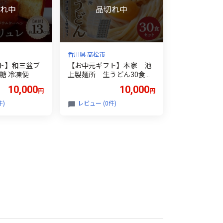
香川県 高松市
ト】和三盆ブ
【お中元ギフト】本家 池
糖 冷凍便
上製麺所 生うどん30食
（鎌田醤油付）
10,000
10,000
円
円
件)
レビュー (0件)