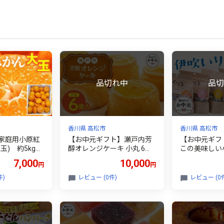
香川県 高松市
香川県 高松市
家庭用小原紅
【お中元ギフト】瀬戸内芳
【お中元ギフ
玉) 約5kg
醇オレンジケーキ 小丸 6個
この美味しい
月中旬～2027
入り 香川県産ネーブルオレ
ズ ギフトセ
7,000
10,000
円
円
送】｜早生ミカ
ンジ
生みかん 訳ア
件)
レビュー (0件)
レビュー (0
玉 家庭用みか
ーツ くだもの