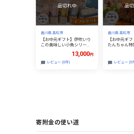
香川県 高松市
香川県 高松市
【お中元ギフト】伊吹いり
【お中元ギフ
この美味しい小魚シリー
たんちゃん特
ズ ギフトセット
んの牛たんハ
13,000
円
レビュー (0件)
レビュー (0
寄附金の使い道