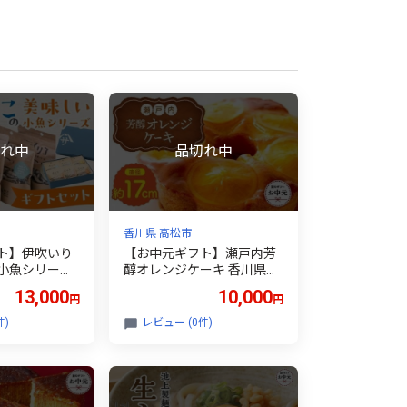
香川県 高松市
ト】伊吹いり
【お中元ギフト】瀬戸内芳
小魚シリー
醇オレンジケーキ 香川県産
ット
ネーブルオレンジ
13,000
10,000
円
円
件)
レビュー (0件)