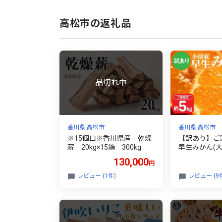
高松市の返礼品
香川県 高松市
香川県 高松市
※15個口※香川県産 乾燥
【訳あり】ご
薪 20kg×15箱 300kg
早生みかん(大
【2026年11
130,000
円
年1月中旬配
ン みかん 早
レビュー (1件)
レビュー (9
リ 訳あり 大
ん 甘い フル
果物 柑橘 わけあり 先行予
約