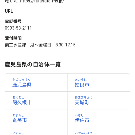
地 URL : https://furusato-ms.jp/
URL
電話番号
0993-53-2111
受付時間
商工水産課 月～金曜日 8:30-17:15
鹿児島県の自治体一覧
かごしまけん
あいらし
鹿児島県
姶良市
あくねし
あまぎちょう
阿久根市
天城町
あまみし
いさし
奄美市
伊佐市
いずみし
いせんちょう