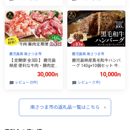
塩漬け バジルソース レモ
部位 小分け セット 食べ比
ンペッパー ガーリックペ
べ 南さつま市 【数量限
ッパー 冷凍 おかず フライ
定】
パン調理 ギフト
鹿児島県 南さつま市
鹿児島県 南さつま市
【 定期便 全3回 】 鹿児島
鹿児島県産黒毛和牛ハンバ
県産 便利な牛肉・豚肉定
ーグ 140g×10個セット 牛
期便 計4.6kg 人気のお肉返
肉100% ガーリックオニオ
30,000
10,000
円
円
礼品を楽しめる 3種類 こま
ンソース 国産牛 和牛 真空
切れ 切落し 切り落とし 鹿
包装 調理済み 湯煎 時短 簡
レビュー (0件)
レビュー (1件)
児島県産 ブランド牛 牛肉
単調理 小分け 小分けパッ
豚肉 しゃぶしゃぶ ロース
ク 個包装 晩ご飯 おかず お
肩ロース 豚バラ バラスラ
弁当 惣菜 お惣菜 洋食 冷凍
イス お肉 冷凍 小分け 定期
鹿児島県 南さつま市
南さつま市の返礼品一覧はこちら
便 定期配送 セット カミチ
ク コワダヤ スターゼン 南
さつま市