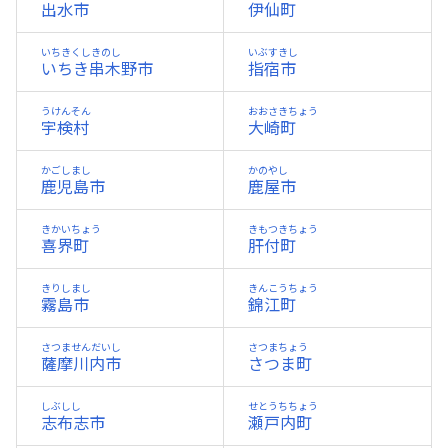
出水市
伊仙町
いちきくしきのし
いぶすきし
いちき串木野市
指宿市
うけんそん
おおさきちょう
宇検村
大崎町
かごしまし
かのやし
鹿児島市
鹿屋市
きかいちょう
きもつきちょう
喜界町
肝付町
きりしまし
きんこうちょう
霧島市
錦江町
さつませんだいし
さつまちょう
薩摩川内市
さつま町
しぶしし
せとうちちょう
志布志市
瀬戸内町