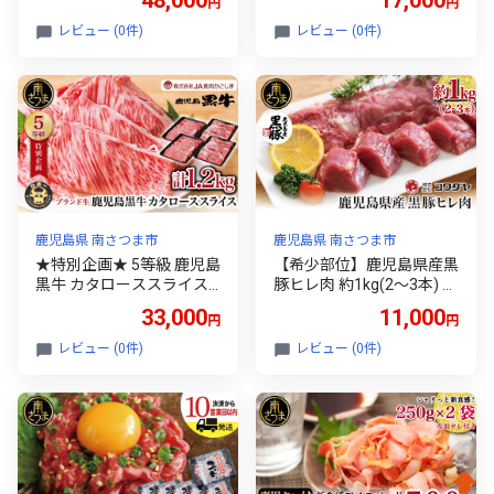
48,000
17,000
円
円
間・数量限定／ 黒毛和牛
間・数量限定／ 黒毛和牛
内閣総理大臣賞 GI登録 ブ
内閣総理大臣賞 GI登録 ブ
レビュー (0件)
レビュー (0件)
ランド牛 肩ロース 霜降り
ランド牛 肩ロース 霜降り
しゃぶしゃぶ すき焼き す
しゃぶしゃぶ すき焼き す
きしゃぶ スライス 薄切り
きしゃぶ スライス 薄切り
肉 お肉 牛肉 国産 鹿児島県
肉 お肉 牛肉 国産 鹿児島県
産 小分け 冷凍 JA食肉かご
産 小分け 冷凍 JA食肉かご
しま 南さつま市
しま 南さつま市
鹿児島県 南さつま市
鹿児島県 南さつま市
★特別企画★ 5等級 鹿児島
【希少部位】鹿児島県産黒
黒牛 カタローススライス
豚ヒレ肉 約1kg(2～3本) 国
計1.2kg (300g×4P) ＼期
産 豚肉 お肉 黒豚ヒレ ヒレ
33,000
11,000
円
円
間・数量限定／ 黒毛和牛
肉 ブロック 希少部位 小分
内閣総理大臣賞 GI登録 ブ
け 個包装 ヒレカツ 豚ステ
レビュー (0件)
レビュー (0件)
ランド牛 肩ロース 霜降り
ーキ とんかつ トンカツ ロ
しゃぶしゃぶ すき焼き す
ーストポーク ソテー 焼肉
きしゃぶ スライス 薄切り
簡易包装 冷凍 コワダヤ 鹿
肉 お肉 牛肉 国産 鹿児島県
児島県 南さつま市
産 小分け 冷凍 JA食肉かご
しま 南さつま市