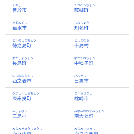
そおし
たつごうちょう
曽於市
龍郷町
たるみずし
ちなちょう
垂水市
知名町
とくのしまちょう
としまむら
徳之島町
十島村
ながしまちょう
なかたねちょう
長島町
中種子町
にしのおもてし
ひおきし
西之表市
日置市
ひがしくしらちょう
まくらざきし
東串良町
枕崎市
みしまむら
みなみおおすみちょう
三島村
南大隅町
みなみきゅうしゅうし
みなみさつまし
南九州市
南さつま市