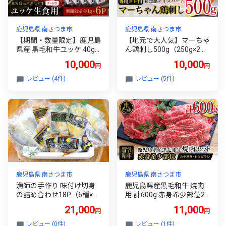
鹿児島県 南さつま市
鹿児島県 南さつま市
【期間・数量限定】鹿児島
【地元で大人気】マーちゃ
県産 黒毛和牛ユッケ 40g×
ん鶏刺し500g（250g×2
6P タレ付 安全 鮮度 牛肉
袋）（新食感アイスバー
10,000
10,000
円
円
お肉 お取り寄せ 小分け 冷
ド）タレ付【鳥刺し】 万
凍 生食認定工場 鹿児島産
世ストアー 肉 鶏肉 鶏の刺
レビュー (4件)
レビュー (5件)
和牛 牛 国産黒毛和牛 生食
身 鶏たたき 刺身 刺し身 丼
用 カミチク 南さつま市
サラダ ギフト 鹿児島 特産
ご当地グルメ おすすめ 南
さつま市
鹿児島県 南さつま市
鹿児島県 南さつま市
漁師の手作り 味付け切身
鹿児島県産黒毛和牛 焼肉
の詰め合わせ18P（6種×3
用 計600g 赤身希少部位2
P） 食べ比べセット 鹿児
種セット 食べ比べ 牛肉 冷
21,000
11,000
円
円
島県産 天然ぶり かます し
凍 スターゼン バーベキュ
いら あじ 照焼き 西京漬け
ー BBQ 焼肉 国産 肉 希少
レビュー (0件)
レビュー (1件)