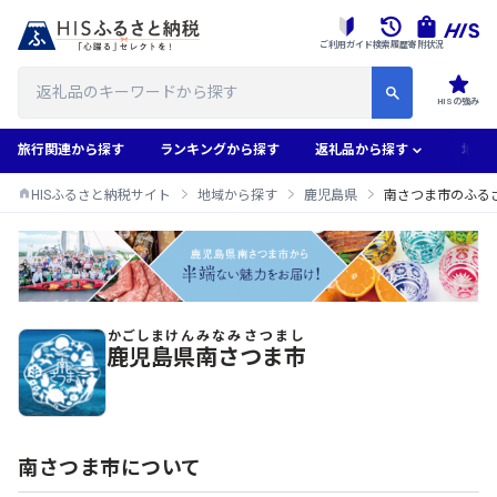
ご利用ガイド
検索履歴
寄附状況
HISの強み
旅行関連から探す
ランキングから探す
返礼品から探す
地域
HISふるさと納税サイト
地域から探す
鹿児島県
南さつま市のふる
かごしまけん
みなみさつまし
南さつま市のふるさと納税返礼品一覧
鹿児島県
南さつま市
南さつま市について