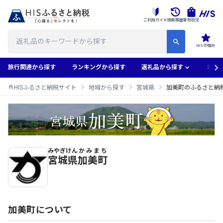
ご利用ガイド
検索履歴
寄附状況
HISの強み
旅行関連から探す
ランキングから探す
返礼品から探す
地域
HISふるさと納税サイト
地域から探す
宮城県
加美町のふるさと納
みやぎけん
かみまち
加美町のふるさと納税返礼品一覧
宮城県
加美町
加美町について