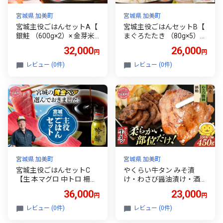
宮城県 加美町
宮城県 加美町
宮城主役ごはんセットA【
宮城主役ごはんセットB【
銀鮭 （600g×2）× 金芽米
まぐろたたき （80g×5）×
（5kg）】 | kami-w-sk-a
金芽米 （5kg）】 | kami-w
32,000
26,000
円
円
鮭 サケ 鮭切り身 骨取り 切
-sk-b 国産 マグロのたたき
り落とし 冷凍 宮城県 加美
冷蔵 無洗米 米 ひとめぼれ
レビュー (0件)
レビュー (0件)
町 塩竈市
塩釜港 加美町 塩竈市
宮城県 加美町
宮城県 加美町
宮城主役ごはんセットC
やくらい牛タン みそ漬
【生 本マグロ 中トロ 柵
け・わさび醤油漬け・酒粕
（400g）× 吟醸醤油 （200
漬け (厚切り150ｇ 3種各×
36,000
23,000
円
円
ml×3本）】 | kami-w-sk-c
1袋入り 計3袋 450ｇ） | 牛
国産 まぐろ 刺身 中とろ マ
タン 牛たん 厚切り 味付け
レビュー (0件)
レビュー (0件)
グロ 赤身 冷蔵 今野醸造 塩
焼肉 BBQ バーベキュー や