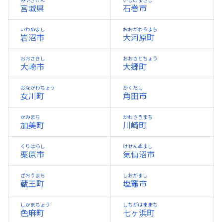
みやぎけん
いしのまきし
宮城県
石巻市
いわぬまし
おおがわらまち
岩沼市
大河原町
おおさきし
おおさとちょう
大崎市
大郷町
おながわちょう
かくだし
女川町
角田市
かみまち
かわさきまち
加美町
川崎町
くりはらし
けせんぬまし
栗原市
気仙沼市
ざおうまち
しおがまし
蔵王町
塩竈市
しかまちょう
しちがはままち
色麻町
七ヶ浜町