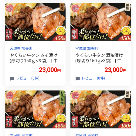
釜港 加美町 塩竈市
くらい 食べ比べ 冷凍 おつ
まみ 肉 牛肉 宮城 加美町 | k
p-ygset-450
宮城県 加美町
宮城県 加美町
やくらい牛タン みそ漬け
やくらい牛タン 酒粕漬け
(厚切り150ｇ×３袋） | 牛
(厚切り150ｇ×3袋） | 牛タ
タン 牛たん 厚切り 味付け
ン 牛たん 厚切り 味付け 焼
23,000
23,000
円
円
焼肉 BBQ バーベキュー や
肉 BBQ バーベキュー やく
くらい 食べ比べ 冷凍 おつ
らい 食べ比べ 冷凍 おつま
レビュー (0件)
レビュー (0件)
まみ 肉 牛肉 宮城 加美町 | k
み 肉 牛肉 宮城 加美町 | kp-
p-ygms-450
ygsk-450
宮城県 加美町
宮城県 加美町