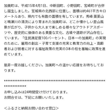
加美町は、平成15年4月1日、中新田町、小野田町、宮崎町が合併
し誕生しました。宮城県の北西部に位置し、面積は約461平方キロ
メートルあり、県内でも有数の面積を有しています。秀峰 薬莱山
と鳴瀬川の清流により育まれた加美町は、どこか懐かしい里山風
景が広がり、子供から大人まで楽しめる様々なアウトドアスポー
ツや、歴史的に価値のある貴重な文化、古墳や遺跡が沢山存在し
ています。「住民満足度100パーセント、日本一の加美町」の実現
のために、雇用の創出・子育て支援の充実と教育力の向上・高齢
者および弱者に対する福祉政策の充実の3本の柱を基軸に政策を進
めています。
是非一度お越しください。加美町への温かい応援をお待ちしてお
ります。
***********************************************************
*************
お申し込みは24時間受け付けております。
お問合せは、下記にお願いいたします。
＜ふるさと納税お問い合わせ窓口＞