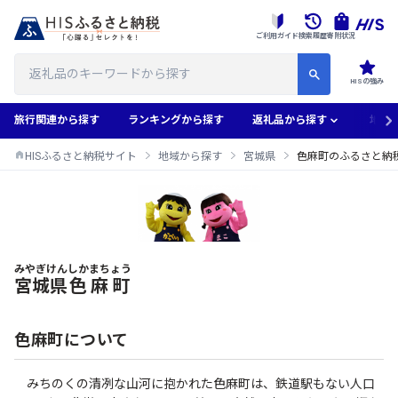
ご利用ガイド
検索履歴
寄附状況
HISの強み
旅行関連から探す
ランキングから探す
返礼品から探す
地域
HISふるさと納税サイト
地域から探す
宮城県
色麻町のふるさと納
みやぎけん
しかまちょう
色麻町のふるさと納税返礼品一覧
宮城県
色麻町
色麻町について
みちのくの清冽な山河に抱かれた色麻町は、鉄道駅もない人口