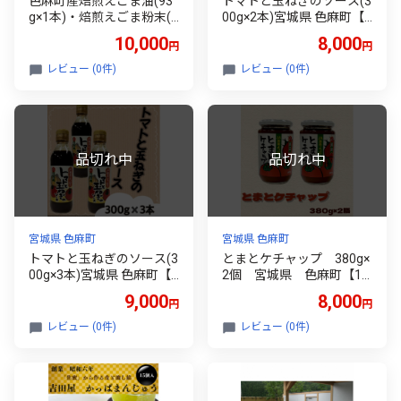
色麻町産焙煎えごま油(93
トマトと玉ねぎのソース(3
g×1本)・焙煎えごま粉末(1
00g×2本)宮城県 色麻町【1
00g×1袋)のセット【10417
596189】
10,000
8,000
円
円
87】
レビュー (0件)
レビュー (0件)
宮城県 色麻町
宮城県 色麻町
トマトと玉ねぎのソース(3
とまとケチャップ 380g×
00g×3本)宮城県 色麻町【1
2個 宮城県 色麻町【15
596193】
93056】
9,000
8,000
円
円
レビュー (0件)
レビュー (0件)