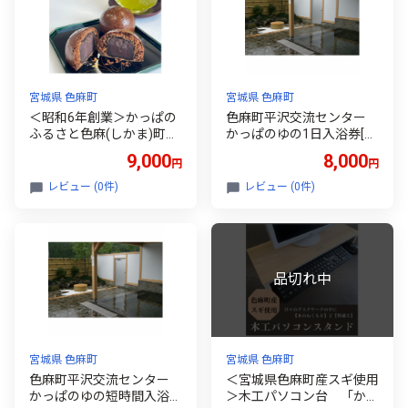
宮城県 色麻町
宮城県 色麻町
＜昭和6年創業＞かっぱの
色麻町平沢交流センター
ふるさと色麻(しかま)町
かっぱのゆの1日入浴券[2
かっぱまんじゅう15個【1
枚]【1374981】
9,000
8,000
円
円
309177】
レビュー (0件)
レビュー (0件)
宮城県 色麻町
宮城県 色麻町
色麻町平沢交流センター
＜宮城県色麻町産スギ使用
かっぱのゆの短時間入浴券
＞木工パソコン台 「かっ