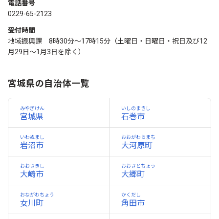
電話番号
0229-65-2123
受付時間
地域振興課 8時30分～17時15分（土曜日・日曜日・祝日及び12
月29日～1月3日を除く）
宮城県の自治体一覧
みやぎけん
いしのまきし
宮城県
石巻市
いわぬまし
おおがわらまち
岩沼市
大河原町
おおさきし
おおさとちょう
大崎市
大郷町
おながわちょう
かくだし
女川町
角田市