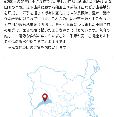
6,200人の非常に小さな町です。美しい自然に恵まれた風向明媚な
田園のまち。奥羽山系に属する船形山や前船形山などが山岳地帯
を形成し、四季を通じて様々に変化する自然景観は、豊かで艶や
かな表情に彩られています。これらの山岳地帯を源とする保野川
と花川が穀倉地帯をうるおし、鮮やかな緑につつまれた田園特有
の風光は、まるで絵に描いたような輝きに満ちています。色麻の
厳しく、清浄な自然の中にたたずむと、季節が奏でる情趣あふれ
る生命の調べが聞こえてくるようです。
そんな色麻町の応援をお願いします。