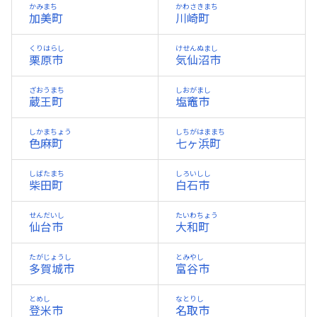
かみまち
かわさきまち
加美町
川崎町
くりはらし
けせんぬまし
栗原市
気仙沼市
ざおうまち
しおがまし
蔵王町
塩竈市
しかまちょう
しちがはままち
色麻町
七ヶ浜町
しばたまち
しろいしし
柴田町
白石市
せんだいし
たいわちょう
仙台市
大和町
たがじょうし
とみやし
多賀城市
富谷市
とめし
なとりし
登米市
名取市