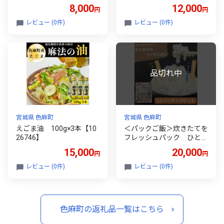
[4枚]【1375013】
ぺいくん」押印付き【127
8,000
12,000
円
円
6228】
レビュー (0件)
レビュー (0件)
宮城県 色麻町
宮城県 色麻町
えごま油 100g×3本【10
＜パックご飯＞炊きたてを
26746】
フレッシュパック ひとめ
ぼれ12入 2セット【1026
15,000
20,000
円
円
745】
レビュー (0件)
レビュー (0件)
色麻町の返礼品一覧はこちら