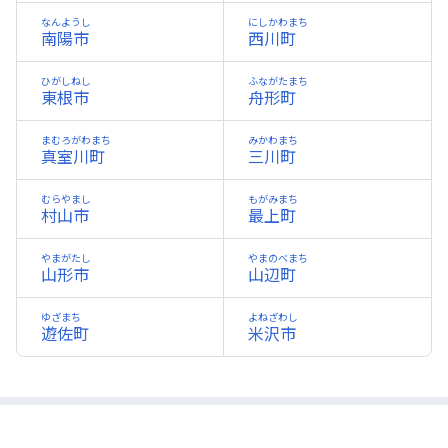
なんようし
にしかわまち
南陽市
西川町
ひがしねし
ふながたまち
東根市
舟形町
まむろがわまち
みかわまち
真室川町
三川町
むらやまし
もがみまち
村山市
最上町
やまがたし
やまのべまち
山形市
山辺町
ゆざまち
よねざわし
遊佐町
米沢市