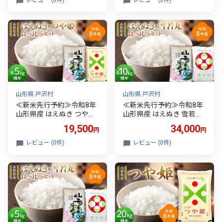
米 ゆきわかまる つやひめ
米 つやひめ 国産 単一原料
国産 単一原料米 単一米 コ
米 単一米 コスパ 10キロ 2
スパ 5キロ 10キロ 贈答 贈
0キロ 贈答 贈り物 ギフト
り物 ギフト プレゼント 自
プレゼント 自宅 家庭 山形
宅 家庭 山形県 戸沢村 F7W
県 戸沢村 F7W-0466
-0473
山形県 戸沢村
山形県 戸沢村
≪新米先行予約≫令和8年
≪新米先行予約≫令和8年
山形県産 はえぬき つや姫
山形県産 はえぬき 雪若丸
食べ比べセット 10kg(5kg×
食べ比べセット 20kg(5kg×
19,500
34,000
円
円
2) 精米 お米 米 ご飯 ごはん
4) 精米 お米 米 ご飯 ごはん
白米 新米 ブランド米 銘柄
白米 新米 ブランド米 銘柄
レビュー (0件)
レビュー (0件)
米 つやひめ 国産 単一原料
米 ゆきわかまる 国産 単一
米 単一米 コスパ 5キロ 10
原料米 単一米 コスパ 10キ
キロ 贈答 贈り物 ギフト プ
ロ 20キロ 贈答 贈り物 ギフ
レゼント 自宅 家庭 山形県
ト プレゼント 自宅 家庭 山
戸沢村 F7W-0456
形県 戸沢村 F7W-0449