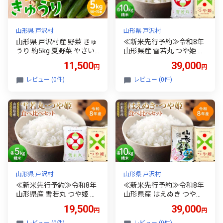
山形県 戸沢村
山形県 戸沢村
山形県 戸沢村産 野菜 きゅ
≪新米先行予約≫令和8年
うり 約5kg 夏野菜 やさい
山形県産 雪若丸 つや姫 食
サラダ 漬物 胡瓜 キュウリ
べ比べセット 20kg(5kg×4)
11,500
39,000
円
円
自宅 家庭 産地直送 F7W-0
精米 お米 米 ご飯 ごはん
502
白米 新米 ブランド米 銘柄
レビュー (0件)
レビュー (0件)
米 ゆきわかまる つやひめ
国産 単一原料米 単一米 コ
スパ 10キロ 20キロ 贈答
贈り物 ギフト プレゼント
自宅 家庭 山形県 戸沢村 F7
W-0483
山形県 戸沢村
山形県 戸沢村
≪新米先行予約≫令和8年
≪新米先行予約≫令和8年
山形県産 雪若丸 つや姫 食
山形県産 はえぬき つや姫
べ比べセット 10kg(5kg×2)
食べ比べセット 20kg(5kg×
19,500
39,000
円
円
精米 お米 米 ご飯 ごはん
4) 精米 お米 米 ご飯 ごはん
白米 新米 ブランド米 銘柄
白米 新米 ブランド米 銘柄
レビュー (0件)
レビュー (0件)