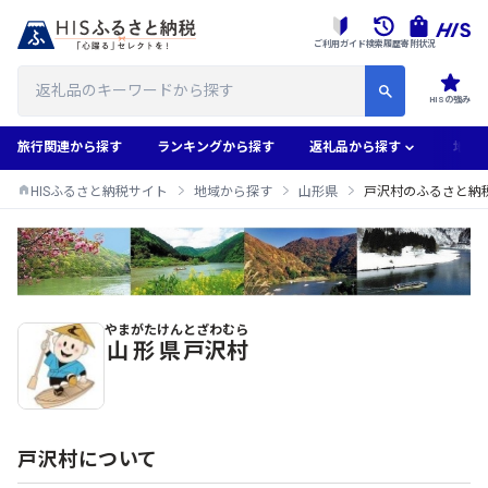
ご利用ガイド
検索履歴
寄附状況
HISの強み
旅行関連から探す
ランキングから探す
返礼品から探す
地域
HISふるさと納税サイト
地域から探す
山形県
戸沢村のふるさと納
やまがたけん
とざわむら
戸沢村のふるさと納税返礼品一覧
山形県
戸沢村
戸沢村について