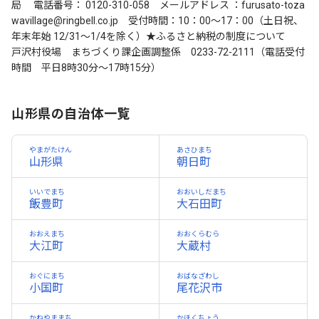
局 電話番号： 0120-310-058 メールアドレス ：furusato-toza
wavillage@ringbell.co.jp 受付時間：10：00～17：00（土日祝、
年末年始 12/31～1/4を除く）★ふるさと納税の制度について
戸沢村役場 まちづくり課企画調整係 0233-72-2111（電話受付
時間 平日8時30分～17時15分）
山形県の自治体一覧
やまがたけん
あさひまち
山形県
朝日町
いいでまち
おおいしだまち
飯豊町
大石田町
おおえまち
おおくらむら
大江町
大蔵村
おぐにまち
おばなざわし
小国町
尾花沢市
かねやままち
かほくちょう