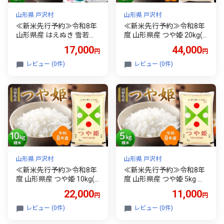
山形県 戸沢村
山形県 戸沢村
≪新米先行予約≫令和8年
≪新米先行予約≫令和8年
山形県産 はえぬき 雪若丸
度 山形県産 つや姫 20kg(5
食べ比べセット 10kg(5kg×
kg×4) 精米 お米 米 ご飯 ご
17,000
44,000
円
円
2) 精米 お米 米 ご飯 ごはん
はん 白米 新米 ブランド米
白米 新米 ブランド米 銘柄
銘柄米 つやひめ 国産 単一
レビュー (0件)
レビュー (0件)
米 ゆきわかまる 国産 単一
原料米 単一米 コスパ 20キ
原料米 単一米 コスパ 5キ
ロ 贈答 贈り物 ギフト プレ
ロ 10キロ 贈答 贈り物 ギフ
ゼント 自宅 家庭 山形県 戸
ト プレゼント 自宅 家庭 山
沢村 F7W-0430
形県 戸沢村 F7W-0439
山形県 戸沢村
山形県 戸沢村
≪新米先行予約≫令和8年
≪新米先行予約≫令和8年
度 山形県産 つや姫 10kg(5
度 山形県産 つや姫 5kg 精
kg×2) 精米 お米 米 ご飯 ご
米 お米 米 ご飯 ごはん 白
22,000
11,000
円
円
はん 白米 新米 ブランド米
米 新米 ブランド米 銘柄米
銘柄米 つやひめ 国産 単一
つやひめ 国産 単一原料米
レビュー (0件)
レビュー (0件)
原料米 単一米 コスパ 10キ
単一米 コスパ 5キロ 贈答
ロ 贈答 贈り物 ギフト プレ
贈り物 ギフト プレゼント