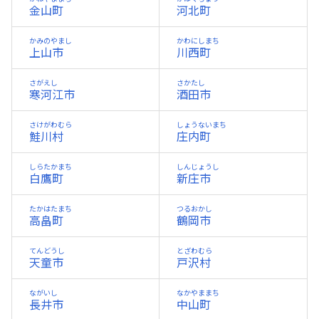
金山町
河北町
かみのやまし
かわにしまち
上山市
川西町
さがえし
さかたし
寒河江市
酒田市
さけがわむら
しょうないまち
鮭川村
庄内町
しらたかまち
しんじょうし
白鷹町
新庄市
たかはたまち
つるおかし
高畠町
鶴岡市
てんどうし
とざわむら
天童市
戸沢村
ながいし
なかやままち
長井市
中山町