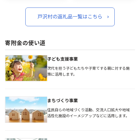
ゼント 自宅 家庭 山形県 戸
自宅 家庭 山形県 戸沢村 F7
沢村 F7W-0420
W-0410
戸沢村の返礼品一覧はこちら
寄附金の使い道
子ども支援事業
次代を担う子どもたちや子育てする親に対する施
策に活用します。
まちづくり事業
住民自らの地域づくり活動、交流人口拡大や地域
活性化施設のイーメジアップなどに活用します。