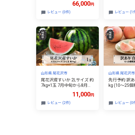
66,000
円
すいか スイカ
ツ 果物 産地
レビュー (0件)
レビュー (1
※沖縄・離島
nk-su3xx2
山形県 尾花沢市
山形県 尾花沢市
尾花沢産すいか 2Lサイズ 約
先行予約 訳あり
7kg×1玉 7月中旬から8月中
kg (10～25
旬頃発送 令和8年産 2026年
月上旬頃~1
11,000
円
産 すいか スイカ 西瓜 フル
山形県産 フル
ーツ 果物 産地直送 農産加
だもの 令和8年
レビュー (2件)
レビュー (0
工 ※沖縄・離島への配送不
佐竹物産 sb-m
可 nk-su2xx1