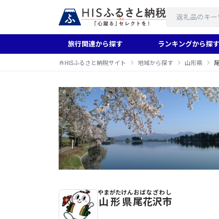
旅行関連から探す
ランキングから探
HISふるさと納税サイト
地域から探す
山形県
やまがたけん
おばなざわし
尾花沢市のふるさと納税返礼品一覧
山形県
尾花沢市