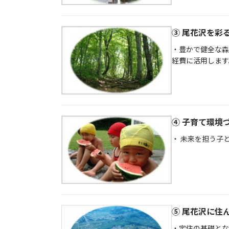
③ 尾花沢を彩
・豊かで健全な森
経費に活用します
④ 子育て環境
・ 未来を担う子
⑤ 尾花沢に住
・定住の基礎とな