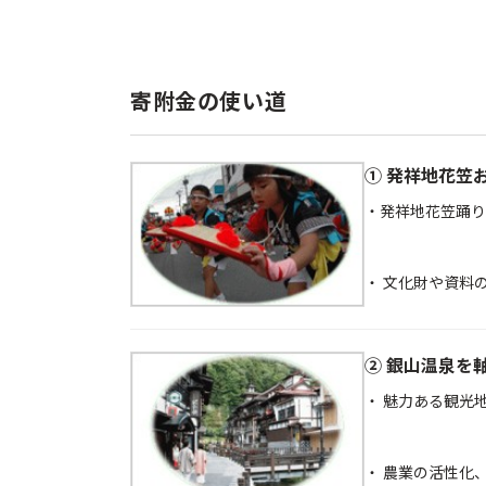
寄附金の使い道
① 発祥地花笠
・発祥地花笠踊り
・ 文化財や資料
② 銀山温泉を
・ 魅力ある観光
・ 農業の活性化