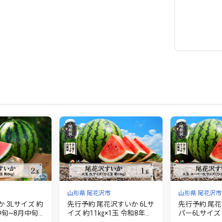
山形県 尾花沢市
山形県 尾花沢市
 3Lサイズ 約
先行予約 尾花沢すいか 6Lサ
先行予約 尾花
月中旬~8月中旬
イズ 約11㎏×1玉 令和8年産
パー6Lサイズ 
産 2026年産
大玉 すいか スイカ 西瓜 果
玉 2026年産