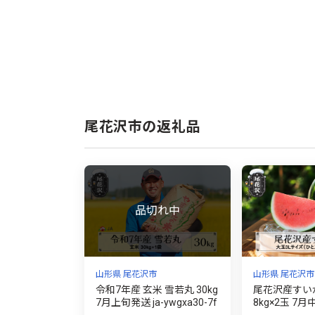
尾花沢市の返礼品
山形県 尾花沢市
山形県 尾花沢市
令和7年産 玄米 雪若丸 30kg
尾花沢産すいか
7月上旬発送 ja-ywgxa30-7f
8kg×2玉 7
頃発送 令和8年