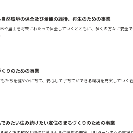
る自然環境の保全及び景観の維持、再生のための事業
林や里山を将来にわたって保全していくとともに、多くの方々に安全で
。
づくりのための事業
どもたちを健やかに育て、安心して子育てができる環境を充実していく
んでみたい住み続けたい定住のまちづくりのための事業
る働く場の確保と快適に暮らせる住環境の充実、UIJターン者への支援