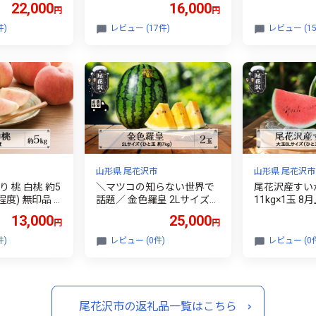
22,000
16,000
円
円
 西瓜 フルー
物 フルーツ 産地直送 山形
すいか スイカ
直送 農産加工
県 尾花沢市 JA ja-su6xx1
ルーツ 産地直
件)
レビュー (17件)
レビュー (15
への配送不可
花沢市 JA ja-s
山形県 尾花沢市
山形県 尾花沢市
 桃 白桃 約5
＼マツコの知らない世界で
尾花沢産すいか
個程度) 無印品 8
話題／ 金色羅皇 2Lサイズ
11kg×1玉 
0月中旬頃発送
約7kg×2玉 7月下旬～8月中
旬頃発送 令和8
13,000
25,000
円
円
ーツ 果物 く
旬頃発送 令和8年産 2026年
産 すいか ス
産 2026年産
産 こんじきらおう 尾花沢産
ーツ 果物 産
件)
レビュー (0件)
レビュー (0
ohtw5-b
スイカ 尾花沢産 スイカ す
工 ※沖縄・
いか 西瓜 果物 くだもの フ
可 nk-su6xx1
ルーツ 観光物産 kb-sukr22
尾花沢市の返礼品一覧はこちら