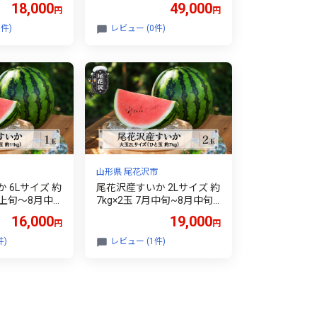
18,000
49,000
円
円
 西瓜 果物 フ
送 山形県 尾
件)
レビュー (0件)
us6x1
山形県 尾花沢市
 6Lサイズ 約
尾花沢産すいか 2Lサイズ 約
8月上旬～8月中
7kg×2玉 7月中旬~8月中旬
年産 2026年
頃発送 令和8年産 2026年産
16,000
19,000
円
円
イカ 西瓜 フル
すいか スイカ 西瓜 フルー
地直送 農産加
ツ 果物 産地直送 農産加工
件)
レビュー (1件)
離島への配送不
※沖縄・離島への配送不可
nk-su2xx2