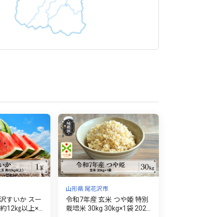
山形県 尾花沢市
沢すいか スー
令和7年産 玄米 つや姫 特別
約12㎏以上×1
栽培米 30kg 30kg×1袋 2025
 令和8年産 大玉
年産 kg-tsgxa30