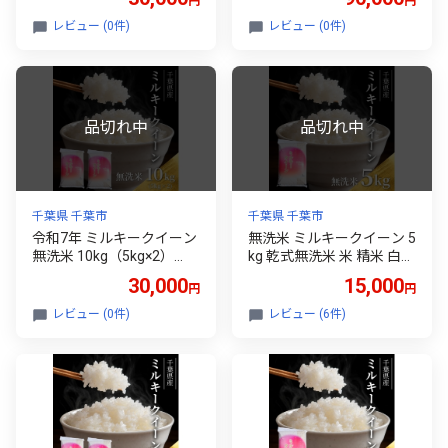
円
円
米 ご飯 おにぎり お弁当 和
白米 ライス ご飯 ブランド
食 食卓 精米 国産 千葉県産
米 おにぎり お弁当 和食 産
レビュー (0件)
レビュー (0件)
産地直送 [№5346-0642]
地直送 モチモチ 粘り 冷め
てもおいしい [№5346-034
3]
千葉県 千葉市
千葉県 千葉市
令和7年 ミルキークイーン
無洗米 ミルキークイーン 5
無洗米 10kg（5kg×2）
kg 乾式無洗米 米 精米 白米
【お米 粘り もっちり おに
お米 単一原料米 ミルキー
30,000
15,000
円
円
ぎり お弁当】 千葉県[№53
クィーン 千葉米 千葉市
46-0327]
[№5346-0325]
レビュー (0件)
レビュー (6件)