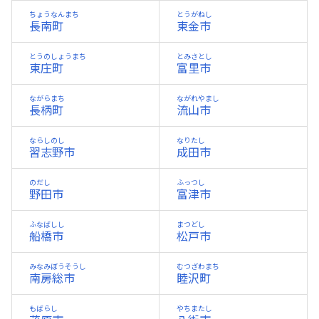
ちょうなんまち
とうがねし
長南町
東金市
とうのしょうまち
とみさとし
東庄町
富里市
ながらまち
ながれやまし
長柄町
流山市
ならしのし
なりたし
習志野市
成田市
のだし
ふっつし
野田市
富津市
ふなばしし
まつどし
船橋市
松戸市
みなみぼうそうし
むつざわまち
南房総市
睦沢町
もばらし
やちまたし