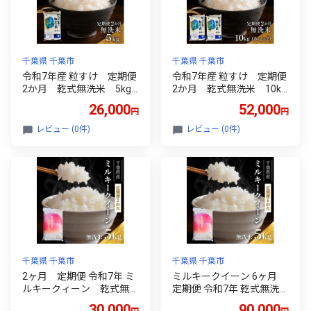
千葉県 千葉市
千葉県 千葉市
令和7年産 粒すけ 定期便
令和7年産 粒すけ 定期便
2か月 乾式無洗米 5kg
2か月 乾式無洗米 10kg
お米 [№5346-0607]
お米 [№5346-0613]
26,000
52,000
円
円
レビュー (0件)
レビュー (0件)
千葉県 千葉市
千葉県 千葉市
2ヶ月 定期便 令和7年 ミ
ミルキークイーン 6ヶ月
ルキークィーン 乾式無洗
定期便 令和7年 乾式無洗
米 5kg×2ヶ月 お米 銘柄
米 5kg×6ヶ月 お米 精米
30,000
90,000