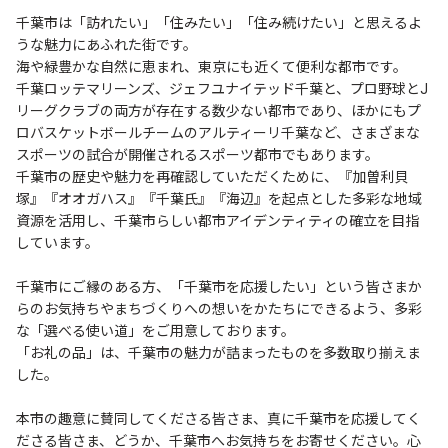
千葉市は「訪れたい」「住みたい」「住み続けたい」と思えるよ
うな魅力にあふれた街です。
海や緑豊かな自然に恵まれ、東京にも近くて便利な都市です。
千葉ロッテマリーンズ、ジェフユナイテッド千葉と、プロ野球とJ
リーグクラブの両方が存在する数少ない都市であり、ほかにもプ
ロバスケットボールチームのアルティーリ千葉など、さまざまな
スポーツの試合が開催されるスポーツ都市でもあります。
千葉市の歴史や魅力を再確認していただくために、『加曽利貝
塚』『オオガハス』『千葉氏』『海辺』を起点とした多彩な地域
資源を活用し、千葉市らしい都市アイデンティティの確立を目指
しています。
千葉市にご縁のある方、「千葉市を応援したい」という皆さまか
らのお気持ちやまちづくりへの想いをかたちにできるよう、多彩
な「選べる使い道」をご用意しております。
「お礼の品」は、千葉市の魅力が詰まったものを多数取り揃えま
した。
本市の趣意に賛同してくださる皆さま、真に千葉市を応援してく
ださる皆さま、どうか、千葉市へお気持ちをお寄せください。心