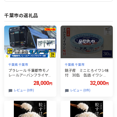
千葉市の返礼品
千葉県 千葉市
千葉県 千葉市
プラレール 千葉都市モノ
銚子産 ミニとろイワシ味
レールアーバンフライヤー
付 30缶 缶詰 イワシ い
0形 [№5346-1131]
わし 煮付け 常温保存 防災
28,000
32,000
円
円
備蓄 非常食 保存食 国産 キ
ャンプ 千葉県 千葉市[№53
レビュー (0件)
レビュー (0件)
46-2592]