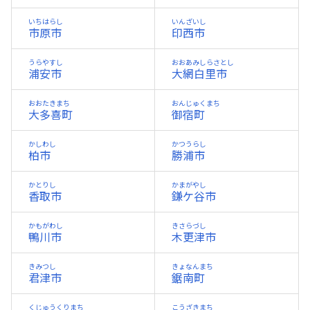
いちはらし
いんざいし
市原市
印西市
うらやすし
おおあみしらさとし
浦安市
大網白里市
おおたきまち
おんじゅくまち
大多喜町
御宿町
かしわし
かつうらし
柏市
勝浦市
かとりし
かまがやし
香取市
鎌ケ谷市
かもがわし
きさらづし
鴨川市
木更津市
きみつし
きょなんまち
君津市
鋸南町
くじゅうくりまち
こうざきまち