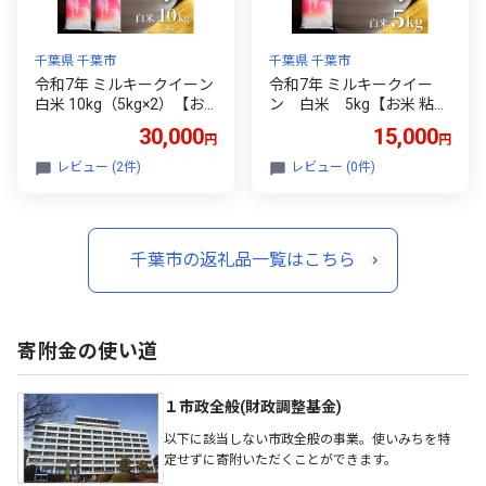
千葉県 千葉市
千葉県 千葉市
令和7年 ミルキークイーン
令和7年 ミルキークイー
白米 10kg（5kg×2）【お
ン 白米 5kg【お米 粘り
米 粘り もっちり おにぎり
もっちり おにぎり お弁
30,000
15,000
円
円
お弁当】 千葉県[№5346-0
当】 千葉県[№5346-0324]
326]
レビュー (2件)
レビュー (0件)
千葉市の返礼品一覧はこちら
寄附金の使い道
１市政全般(財政調整基金)
以下に該当しない市政全般の事業。使いみちを特
定せずに寄附いただくことができます。