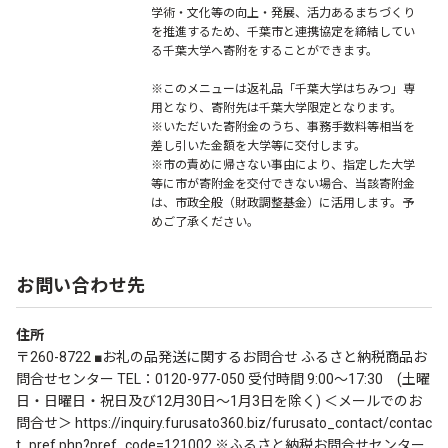
学術・文化等の向上・発展、活力あるまちづくり
を推進するため、千葉市と連携協定を締結してい
る千葉大学へ寄附をすることができます。
※このメニューは返礼品「千葉大学はちみつ」専
用となり、寄附先は千葉大学限定となります。
※いただいた寄附金のうち、事務手数料等相当を
差し引いた金額を大学等に交付します。
※市の責めに帰さない事由により、指定した大学
等に市が寄附金を交付できない場合、当該寄附金
は、市政全般（財政調整基金）に活用します。予
めご了承ください。
お問い合わせ先
住所
〒260-8722 ■お礼の品発送に関するお問合せ ふるさと納税商品お
問合せセンター TEL：0120-977-050 受付時間 9:00～17:30 (土曜
日・日曜日・祝日及び12月30日～1月3日を除く) ＜メールでのお
問合せ＞ https://inquiry.furusato360.biz/furusato_contact/contac
t_pref.php?pref_code=121002 ※ふるさと納税お問合せセンター