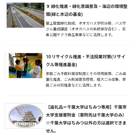
９ 緑化推進・緑化意識普及・海辺の環境整
備(緑と水辺の基金)
屋上壁面緑化助成、オオガハス学校分根、ハス守
さん養成講座（オオガハスの系統保存含む）、亥
鼻公園サクラ再生事業などに活用します。
10 リサイクル推進・不法投棄対策(リサイ
クル等推進基金)
家庭ごみ手数料徴収制度とその併用施策、ごみ減
量化推進、ごみ削減普及啓発、粗大ごみ収集、家
庭ごみ分別推進などに活用します。
【返礼品＝千葉大学はちみつ専用】千葉市
大学支援寄附金（寄附先は千葉大学のみ）
※千葉大学はちみつ以外の方は選択できま
せん。