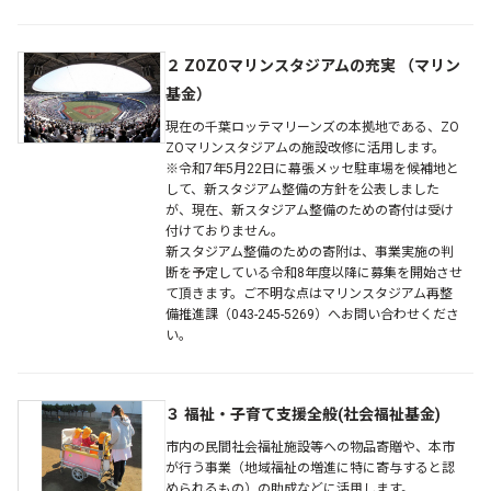
２ ZOZOマリンスタジアムの充実 （マリン
基金）
現在の千葉ロッテマリーンズの本拠地である、ZO
ZOマリンスタジアムの施設改修に活用します。
※令和7年5月22日に幕張メッセ駐車場を候補地と
して、新スタジアム整備の方針を公表しました
が、現在、新スタジアム整備のための寄付は受け
付けておりません。
新スタジアム整備のための寄附は、事業実施の判
断を予定している令和8年度以降に募集を開始させ
て頂きます。ご不明な点はマリンスタジアム再整
備推進課（043-245-5269）へお問い合わせくださ
い。
３ 福祉・子育て支援全般(社会福祉基金)
市内の民間社会福祉施設等への物品寄贈や、本市
が行う事業（地域福祉の増進に特に寄与すると認
められるもの）の助成などに活用します。