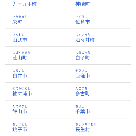
九十九里町
神崎町
さかえまち
さくらし
栄町
佐倉市
さんむし
しすいまち
山武市
酒々井町
しばやままち
しらこまち
芝山町
白子町
しろいし
そうさし
白井市
匝瑳市
そでがうらし
たこまち
袖ケ浦市
多古町
たてやまし
ちばし
館山市
千葉市
ちょうしし
ちょうせいむら
銚子市
長生村