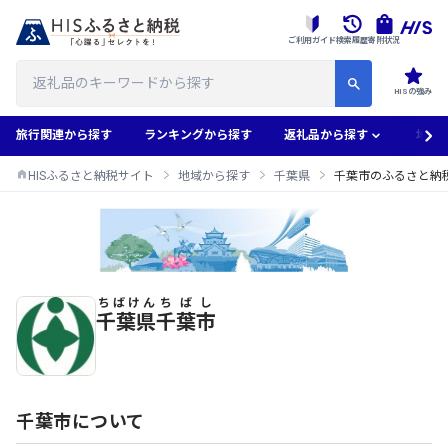
ご利用ガイド
検索履歴
寄附状況
HISの強み
旅行関連から探す
ランキングから探す
返礼品から探す
地域
HISふるさと納税サイト
地域から探す
千葉県
千葉市のふるさと納
ちばけん
ちばし
千葉市のふるさと納税返礼品一覧
千葉県
千葉市
千葉市について