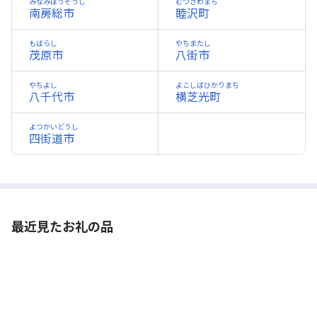
みなみぼうそうし
むつざわまち
南房総市
睦沢町
もばらし
やちまたし
茂原市
八街市
やちよし
よこしばひかりまち
八千代市
横芝光町
よつかいどうし
四街道市
最近見たお礼の品