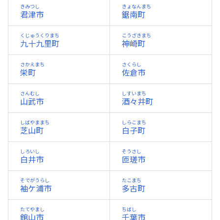
きみつし
きょなんまち
君津市
鋸南町
くじゅうくりまち
こうざきまち
九十九里町
神崎町
さかえまち
さくらし
栄町
佐倉市
さんむし
しすいまち
山武市
酒々井町
しばやままち
しらこまち
芝山町
白子町
しろいし
そうさし
白井市
匝瑳市
そでがうらし
たこまち
袖ケ浦市
多古町
たてやまし
ちばし
館山市
千葉市