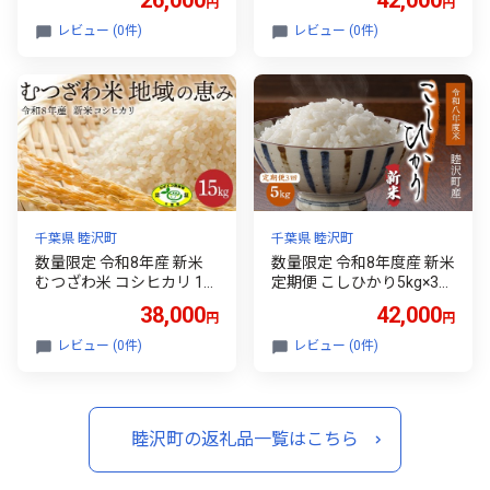
円
円
貨 インテリア キッチン 栗
材 無垢材 F21G-258
レビュー (0件)
レビュー (0件)
千葉県 睦沢町
千葉県 睦沢町
数量限定 令和8年産 新米
数量限定 令和8年度産 新米
むつざわ米 コシヒカリ 15
定期便 こしひかり5kg×3回
kg×1袋 先行予約 睦沢町産
先行予約 睦沢町産 精米 国
38,000
42,000
円
円
精米 国産 千葉県 白米 ごは
産 千葉県 白米 ごはん ご飯
ん ご飯 お米 ライス 【寺崎
お米 ライス 【岩井第二営
レビュー (0件)
レビュー (0件)
新町営農組合】 F21G-002
農組合】 F21G-103
睦沢町の返礼品一覧はこちら