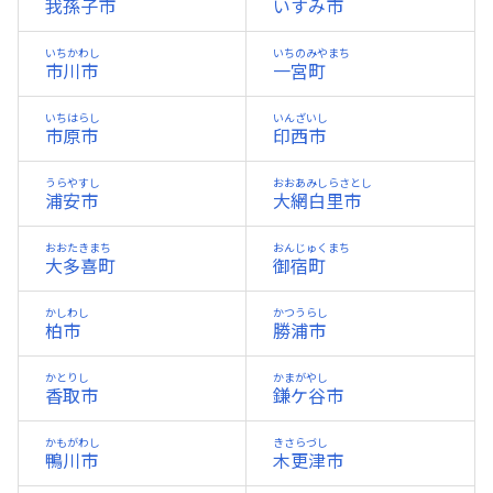
我孫子市
いすみ市
いちかわし
いちのみやまち
市川市
一宮町
いちはらし
いんざいし
市原市
印西市
うらやすし
おおあみしらさとし
浦安市
大網白里市
おおたきまち
おんじゅくまち
大多喜町
御宿町
かしわし
かつうらし
柏市
勝浦市
かとりし
かまがやし
香取市
鎌ケ谷市
かもがわし
きさらづし
鴨川市
木更津市