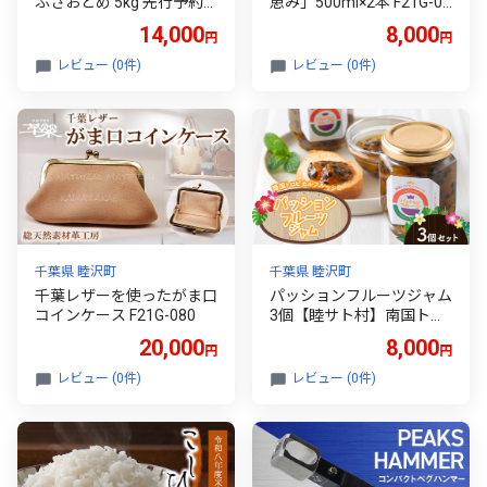
ふさおとめ 5kg 先行予約
恵み」500ml×2本 F21G-09
睦沢町産 精米 国産 千葉県
2
14,000
8,000
円
円
白米 ごはん ご飯 お米 ライ
ス 【岩井第二営農組合】 F
レビュー (0件)
レビュー (0件)
21G-274
千葉県 睦沢町
千葉県 睦沢町
千葉レザーを使ったがま口
パッションフルーツジャム
コインケース F21G-080
3個【睦サト村】南国トロ
ピカルフルーツ 千葉県 睦
20,000
8,000
円
円
沢町 くだもの フルーツ 果
物 パン コンフィチュール
レビュー (0件)
レビュー (0件)
かき氷 ヨーグルト F21G-2
69