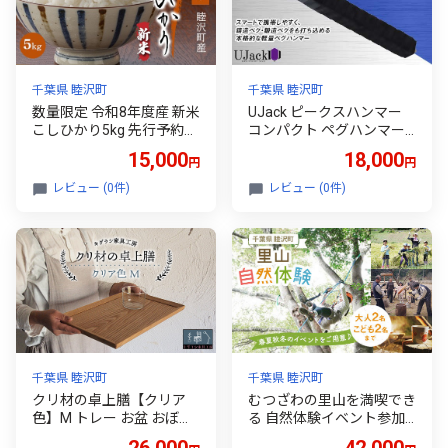
千葉県 睦沢町
千葉県 睦沢町
数量限定 令和8年度産 新米
UJack ピークスハンマー
こしひかり5kg 先行予約
コンパクト ペグハンマー F
睦沢町産 精米 国産 千葉県
21G-273
15,000
18,000
円
円
白米 ごはん ご飯 お米 ライ
ス 【岩井第二営農組合】 F
レビュー (0件)
レビュー (0件)
21G-102
千葉県 睦沢町
千葉県 睦沢町
クリ材の卓上膳【クリア
むつざわの里山を満喫でき
色】M トレー お盆 おぼん
る 自然体験イベント参加
ウッド トレイ 四角 木製 雑
チケット F21G-284
26,000
42,000