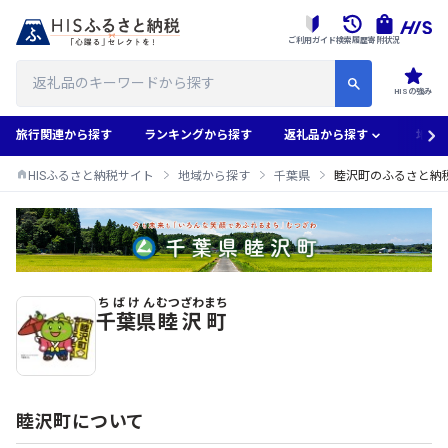
ご利用ガイド
検索履歴
寄附状況
HISの強み
旅行関連から探す
ランキングから探す
返礼品から探す
地域
HISふるさと納税サイト
地域から探す
千葉県
睦沢町のふるさと納
ちばけん
むつざわまち
睦沢町のふるさと納税返礼品一覧
千葉県
睦沢町
睦沢町について