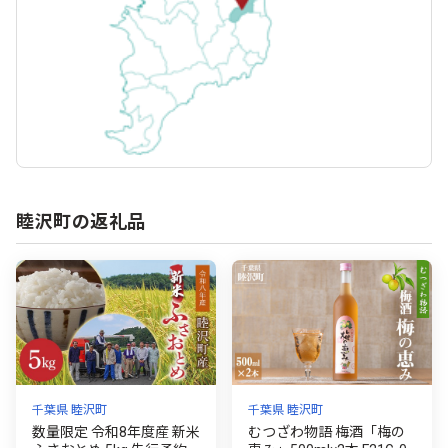
睦沢町の返礼品
千葉県 睦沢町
千葉県 睦沢町
数量限定 令和8年度産 新米
むつざわ物語 梅酒「梅の