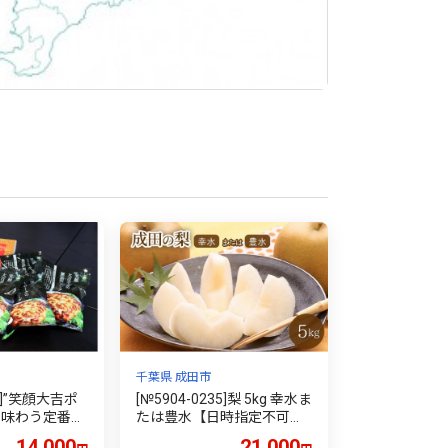
千葉県 成田市
56]”笑顔大吉ポ
[№5904-0235]梨 5kg 幸水ま
で味わう定番セ
たは豊水【日時指定不可】
フルーツ 果物 ナシ なし 和
14,000
21,000