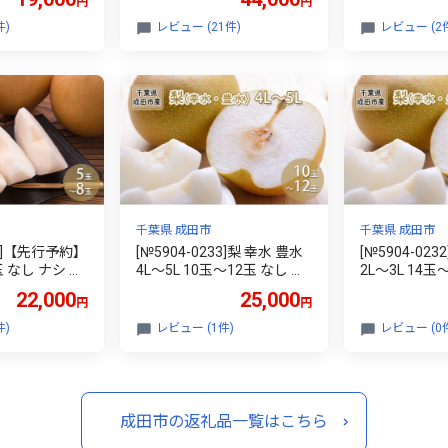
円
円
ツ 旬の果物
豊 国産 うなぎ ウナギ 鰻 蒲
 千葉県 成田
焼き 蒲焼 鰻蒲焼き 詰め合
件)
レビュー (21件)
レビュー (2
わせ 惣菜 和食 日本料理 千
葉 千葉県 成田市
千葉県 成田市
千葉県 成田市
36]【先行予約】
[№5904-0233]梨 幸水 豊水
[№5904-023
玉 なし ナシ 和
4L～5L 10玉～12玉 なし ナ
2L～3L 14玉
もの フルーツ
シ 和梨 果物 くだもの フル
シ 和梨 果物
22,000
25,000
円
円
旬の果物 デザ
ーツ 旬のフルーツ 旬の果物
ーツ 旬のフル
葉県 成田市
デザート 千葉 千葉県 成田
デザート 千葉
件)
レビュー (1件)
レビュー (0
市
市
成田市の返礼品一覧はこちら