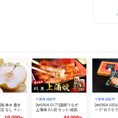
千葉県 成田市
千葉県 成田市
1]梨 幸水 豊水
[№5904-0171]国産うなぎ
[№5904-03
～8玉 なし ナシ
上蒲焼 3人前 セット 成田名
ーク”おうち
だもの フルー
物 川豊のうなぎ 冷凍 3尾 川
ット B
19,000
44,000