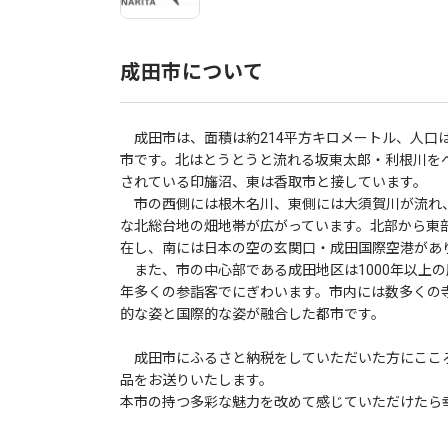
成田市について
成田市は、面積は約214平方キロメートル、人口は
市です。北はとうとうと流れる坂東太郎・利根川を
されている印旛沼、東は香取市と接しています。
市の西側には根木名川、東側には大須賀川が流れ
な北総台地の畑地帯が広がっています。北部から東
在し、南には日本の空の玄関口・成田国際空港があ
また、市の中心部である成田地区は1000年以上
年多くの参詣客でにぎわいます。市内には数多くの
的な姿と国際的な姿が融合した都市です。
成田市にふるさと納税をしていただいた方にここ
品をお送りいたします。
本市の持つ多彩な魅力を改めて感じていただけたら