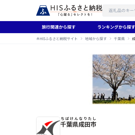
旅行関連から探す
ランキングから探
HISふるさと納税サイト
地域から探す
千葉県
ちばけん
なりたし
成田市のふるさと納税返礼品一覧
千葉県
成田市