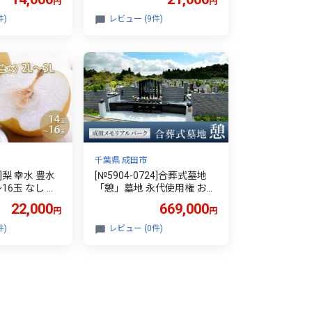
円
円
梨 季節のフルーツ 季節の果
物 旬のフルーツ 旬の果物
件)
レビュー (9件)
千葉 千葉県 成田市
千葉県 成田市
2]梨 幸水 豊水
[№5904-0724]合葬式墓地
～16玉 なし ナ
「憩」墓地 永代使用権 お墓
 くだもの フル
承継者不要 管理料不要 宗教
22,000
669,000
円
円
ーツ 旬の果物
不問 墓じまい 成田メモリア
 千葉県 成田
ルパーク 成田市 千葉県
件)
レビュー (0件)