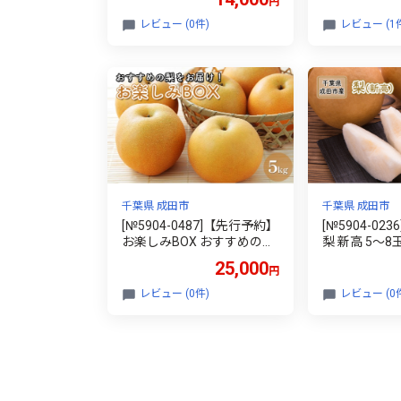
円
梨 季節のフルーツ 季節の果
ツ 旬のフルー
物 旬のフルーツ 旬の果物
デザート 千葉
レビュー (0件)
レビュー (1
千葉 千葉県 成田市
市
千葉県 成田市
千葉県 成田市
[№5904-0487]【先行予約】
[№5904-02
お楽しみBOX おすすめの梨
梨 新高 5～8
をお届け 梨 7種の中からお
梨 果物 くだ
25,000
円
任せ セット 詰め合わせ 豊
旬のフルーツ 
水 秋月 かおり 新星 新高 甘
ート 千葉 千
レビュー (0件)
レビュー (0
太 にっこり なし ナシ 和梨
果物 くだもの フルーツ 旬
のフルーツ 旬の果物 デザー
ト 千葉 千葉県 成田市