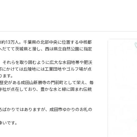
約13万人。千葉県の北部中央に位置する中核都
へだてて茨城県と接し、西は県立自然公園に指定
、それらを取り囲むように広大な水田地帯や肥沃
部にかけては丘陵地には工業団地やゴルフ場が点
ります。
の歴史がある成田山新勝寺の門前町として栄え、毎
寺社が点在しており、豊かな水と緑に囲まれ伝統
ろばかりではありますが、成田市ゆかりのお礼の
幸いです。