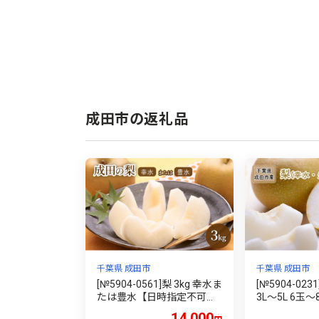
成田市の返礼品
千葉県 成田市
千葉県 成田市
[№5904-0561]梨 3kg 幸水ま
[№5904-023
たは豊水【日時指定不可】
3L～5L 6玉
フルーツ 果物 ナシ なし 和
和梨 果物 く
14,000