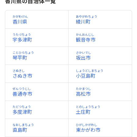
香川県の自治体一覧
かがわけん
あやがわちょう
香川県
綾川町
うたづちょう
かんおんじし
宇多津町
観音寺市
ことひらちょう
さかいでし
琴平町
坂出市
さぬきし
しょうどしまちょう
さぬき市
小豆島町
ぜんつうじし
たかまつし
善通寺市
高松市
たどつちょう
とのしょうちょう
多度津町
土庄町
なおしまちょう
ひがしかがわし
直島町
東かがわ市