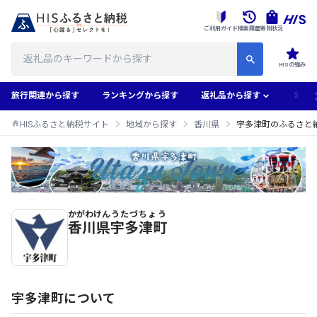
ご利用ガイド
検索履歴
寄附状況
HISの強み
旅行関連から探す
ランキングから探す
返礼品から探す
地域
HISふるさと納税サイト
地域から探す
香川県
宇多津町のふるさと
かがわけん
うたづちょう
宇多津町のふるさと納税返礼品一覧
香川県
宇多津町
宇多津町について