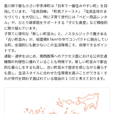
香川県で最も小さい宇多津町は「日本で一番住みやすい町」を目
指しています。「住民目線」「町民ファースト」「住民主体のま
ちづくり」を大切にし、特に子育て世代には「ベビー用品レンタ
ル」や、ひとり親家庭をサポートする「子ども食堂」など積極的
に取り組んでいます。
子育てに便利な「新しい町並み」と、ノスタルジックで趣きある
「古い町並み」が、総面積8.1km²の中でコンパクトに融合してい
る町。全国的にも数少ないこの生活環境こそ、自慢できるポイン
トです。
通勤・通学をはじめ、関西圏等へのアクセス面における公共交通
機関の利便性に優れていることも特徴です。新しい町並みで都会
的な暮らしをするも良し、古い町並みで歴史を感じながら暮らす
も良し、生活スタイルに合わせた住環境を選ぶことができる！そ
れが世代を問わず選ばれている理由の１つだと考えております。