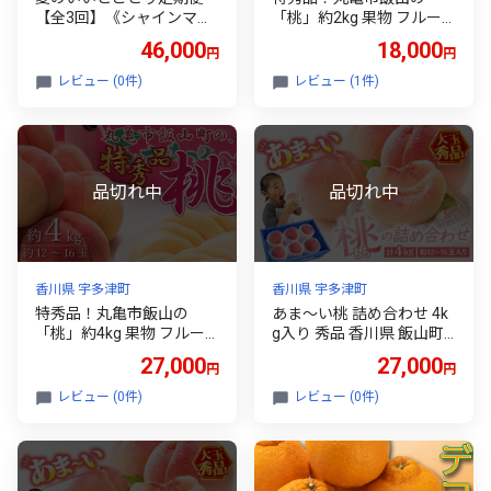
【全3回】《シャインマス
「桃」約2kg 果物 フルー
カットからスタート》果物
ツ デザート たっぷり 果汁
46,000
18,000
円
円
桃 ぶどう フルーツ 果汁 甘
甘い おいしい 老舗 見極め
い 濃厚 風味 種なし マスカ
FAH-0065
レビュー (0件)
レビュー (1件)
ット ジューシー 人気 セッ
ト 詰合せ FAH-0064
香川県 宇多津町
香川県 宇多津町
特秀品！丸亀市飯山の
あま～い桃 詰め合わせ 4k
「桃」約4kg 果物 フルー
g入り 秀品 香川県 飯山町
ツ デザート たっぷり 果汁
最上級 桃 大玉 12～15玉
27,000
27,000
円
円
甘い おいしい 老舗 見極め
もも 旬 フルーツ FAH-019
FAH-0130
7
レビュー (0件)
レビュー (0件)