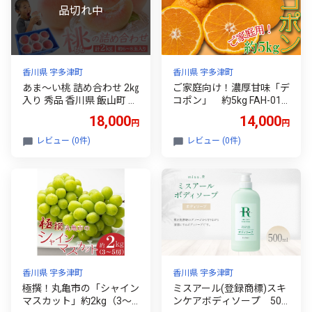
香川県 宇多津町
香川県 宇多津町
あま～い桃 詰め合わせ 2㎏
ご家庭向け！濃厚甘味「デ
入り 秀品 香川県 飯山町 最
コポン」 約5kg FAH-014
上級 桃 大玉 6～8玉 もも
3
18,000
14,000
円
円
旬 フルーツ FAH-196
レビュー (0件)
レビュー (0件)
香川県 宇多津町
香川県 宇多津町
極撰！丸亀市の「シャイン
ミスアール(登録商標)スキ
マスカット」約2kg（3～5
ンケアボディソープ 500