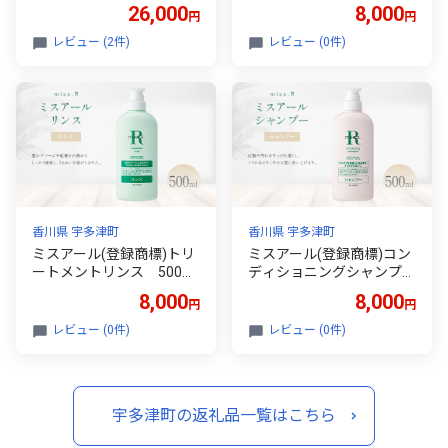
房） FAH-0051
ml 美容 洗顔 洗う 汚れ 落
26,000
8,000
円
円
とす 肌 うるおす ライスパ
ワー 皮脂 角質 乾燥 しっと
レビュー (2件)
レビュー (0件)
り FAH-0209
香川県 宇多津町
香川県 宇多津町
ミスアール(登録商標)トリ
ミスアール(登録商標)コン
ートメントリンス 500ml
ディショニングシャンプ
美容 ダメージ 乾燥 補修 う
ー 500ml 美容 皮脂 汚れ
8,000
8,000
円
円
るおい 健やか ライスパワ
ハリ 頭皮 毛髪 健やか ライ
ー 守る 美しい フローラル
スパワー 守る ダメージ 美
レビュー (0件)
レビュー (0件)
FAH-0208
しい フローラル FAH-0207
宇多津町の返礼品一覧はこちら