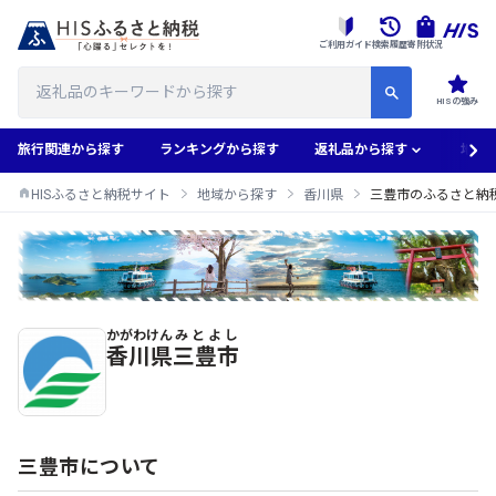
ご利用ガイド
検索履歴
寄附状況
HISの強み
旅行関連から探す
ランキングから探す
返礼品から探す
地域
HISふるさと納税サイト
地域から探す
香川県
三豊市のふるさと納
かがわけん
みとよし
三豊市のふるさと納税返礼品一覧
香川県
三豊市
三豊市について