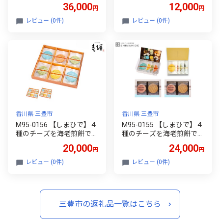
チーズ「ルッソ」 ６４枚
ンド「クアトロえびチー
36,000
12,000
円
円
（４種類）
ズ １６枚入」和スイーツ
レビュー (0件)
レビュー (0件)
香川県 三豊市
香川県 三豊市
M95-0156 【しまひで】４
M95-0155 【しまひで】４
種のチーズを海老煎餅でサ
種のチーズを海老煎餅でサ
ンド「クアトロえびチー
ンド「クアトロえびチー
20,000
24,000
円
円
ズ ３６枚入」和スイーツ
ズ ４０枚入」和スイーツ
レビュー (0件)
レビュー (0件)
三豊市の返礼品一覧はこちら