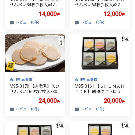
せんべい84枚(2枚入×42
せんべい64枚(2枚入×32
袋)
袋)
14,000
12,000
円
円
レビュー (0件)
レビュー (0件)
香川県 三豊市
香川県 三豊市
M95-0179 【志満秀】えび
M95-0161 【ＳＨＩＭＡＨ
せんべい160枚(2枚入×80
ＩＤＥ】創作クアトロえび
袋)
チーズ「ルッソ」 ４２枚
24,000
20,000
円
円
入り（４種類）
レビュー (0件)
レビュー (0件)