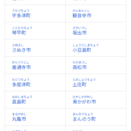
うたづちょう
かんおんじし
宇多津町
観音寺市
ことひらちょう
さかいでし
琴平町
坂出市
さぬきし
しょうどしまちょう
さぬき市
小豆島町
ぜんつうじし
たかまつし
善通寺市
高松市
たどつちょう
とのしょうちょう
多度津町
土庄町
なおしまちょう
ひがしかがわし
直島町
東かがわ市
まるがめし
まんのうちょう
丸亀市
まんのう町