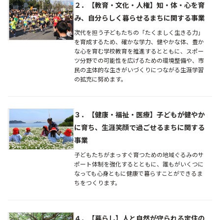
２．【教育・文化・人権】知・体・心を育
み、自分らしく暮らせるまちに関する事業
次代を担う子どもたちの「たくましく生きる力」
を育成するため、確かな学力、健やかな体、豊か
な心を育む学校教育を推進するとともに、スポー
ツ分野での可能性を広げるための環境整備や、市
民の主体的な生きがいづくりにつながる生涯学習
の拡充に努めます。
３．【健康・福祉・医療】子どもが健やか
に育ち、生涯笑顔で過ごせるまちに関する
事業
子どもたちがまっすぐ育つための地域ぐるみのサ
ポート体制を強化するとともに、誰もがいくつに
なっても心身ともに健康で暮らすことができるま
ちをつくります。
４．【暮らし】人と自然が守られる定住の