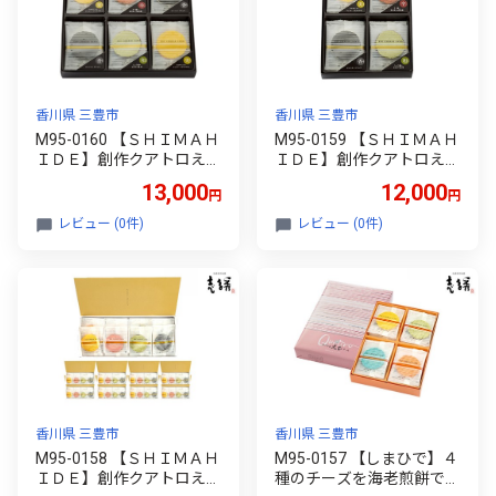
香川県 三豊市
香川県 三豊市
M95-0160 【ＳＨＩＭＡＨ
M95-0159 【ＳＨＩＭＡＨ
ＩＤＥ】創作クアトロえび
ＩＤＥ】創作クアトロえび
チーズ「ルッソ」 ２４枚
チーズ「ルッソ」 １６枚
13,000
12,000
円
円
入り（４種類）
入り （４種類）
レビュー (0件)
レビュー (0件)
香川県 三豊市
香川県 三豊市
M95-0158 【ＳＨＩＭＡＨ
M95-0157 【しまひで】４
ＩＤＥ】創作クアトロえび
種のチーズを海老煎餅でサ