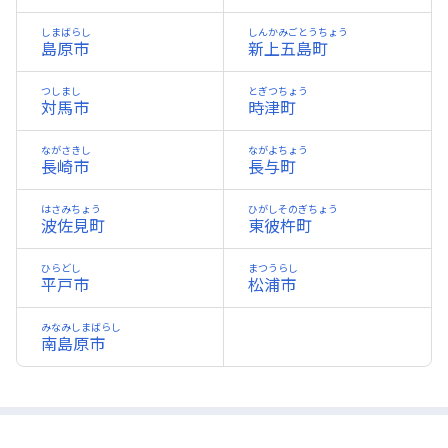
しまばらし
しんかみごとうちょう
島原市
新上五島町
つしまし
とぎつちょう
対馬市
時津町
ながさきし
ながよちょう
長崎市
長与町
はさみちょう
ひがしそのぎちょう
波佐見町
東彼杵町
ひらどし
まつうらし
平戸市
松浦市
みなみしまばらし
南島原市