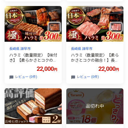
ふるーつ 果物 くだもの レ
モン / 諫早市 / 山野果樹園
[AHCF004]
長崎県 諫早市
長崎県 諫早市
ハラミ〈数量限定〉【味付
ハラミ〈数量限定〉【柔ら
き】【柔らかさとコクの融
かさとコクの融合！】長崎
合！】長崎和牛 A5 ハラミ
和牛 A5 ハラミ 300g / 国
22,000
22,000
円
円
300g / 国産 牛肉 和牛 焼肉
産 牛肉 和牛 焼肉 はらみ /
はらみ ハラミ / 諫早市 / 野
諫早市 / 野中精肉店 [AHC
レビュー (0件)
レビュー (0件)
中精肉店 [AHCW116]
W115]