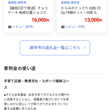
長崎県 諫早市
長崎県 諫早市
【最短2日で発送】チョコ
たらみのどっさり 白桃 23
ケーキ 長崎石畳ショコラ
0g 18個セット / 白桃 もも
ハーフサイズ 2個 / ショコ
モモ ゼリー ぜりー フルー
16,000
13,000
円
円
ラ しょこら チョコレート
ツゼリー 果実ゼリー 果物
ちょこれーと チョコ ちょ
フルーツ ふるーつ くだも
レビュー (83件)
レビュー (0件)
こ チョコレートケーキ チ
の 長期保存 保存食 非常食
ョコケーキ けーき ギフト
防災 常温 災害 食料 備蓄 /
贈答 オンライン ワンスト
諫早市 / 株式会社たらみ
ップ/ 諫早市 / ネオクラシ
[AHBR064]
諫早市の返礼品一覧はこちら
ッククローバー [AHBS03
6]
寄附金の使い道
子育て応援・教育文化・スポーツ振興コー
ス
■子ども未来基金…未来を担う子どもたちが健やか
に成長するとともに、保護者が喜びとゆとりを実
感しながら安心して子育てができるまちづくりに
要する経費に充てるため