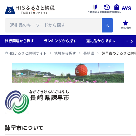
ご利用ガイド
検索履歴
寄附状況
HISの強み
旅行関連から探す
ランキングから探す
返礼品から探す
地域
HISふるさと納税サイト
地域から探す
長崎県
諫早市のふるさと納
ながさきけん
いさはやし
諫早市のふるさと納税返礼品一覧
長崎県
諫早市
諫早市について