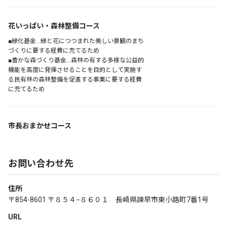
花いっぱい・森林整備コース
■緑化基金…緑と花につつまれた美しい景観のまち
づくりに要する経費に充てるため
■豊かな森づくり基金…森林の有する多様な公益的
機能を高度に発揮させることを目的として実施す
る民有林の森林整備を促進する事業に要する経費
に充てるため
市長おまかせコース
お問い合わせ先
住所
〒854-8601 〒８５４−８６０１ 長崎県諫早市東小路町7番1号
URL