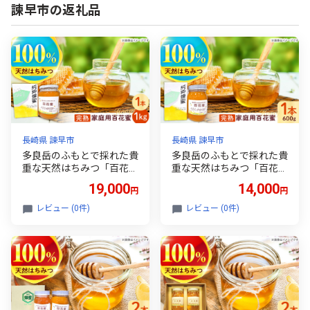
諫早市の返礼品
長崎県 諫早市
長崎県 諫早市
多良岳のふもとで採れた貴
多良岳のふもとで採れた貴
重な天然はちみつ「百花
重な天然はちみつ「百花
蜜」(家庭用)1kg×1本 / 百
蜜」(家庭用)600g×1本 / 百
19,000
14,000
円
円
花蜜 百花蜂蜜 蜂蜜 はちみ
花蜜 百花蜂蜜 蜂蜜 はちみ
つ / 諫早市 / 諫早観光物
つ / 諫早市 / 諫早観光物
レビュー (0件)
レビュー (0件)
産 コンベンション協会
産 コンベンション協会
[AHAB034]
[AHAB030]