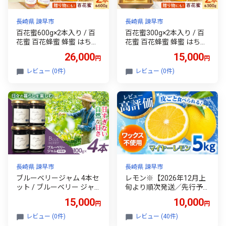
長崎県 諫早市
長崎県 諫早市
百花蜜600g×2本入り / 百
百花蜜300g×2本入り / 百
花蜜 百花蜂蜜 蜂蜜 はちみ
花蜜 百花蜂蜜 蜂蜜 はちみ
つ ハチミツ / 諫早市 / 諫早
つ ハチミツ / 諫早市 / 諫早
26,000
15,000
円
円
観光物産 コンベンション
観光物産 コンベンション
協会 [AHAB036]
協会 [AHAB032]
レビュー (0件)
レビュー (0件)
長崎県 諫早市
長崎県 諫早市
ブルーベリージャム 4本セ
レモン※【2026年12月上
ット / ブルーベリー ジャ
旬より順次発送／先行予
ム パン フルーツ / 諫早市 /
約】マイヤーレモン 5kg /
15,000
10,000
円
円
のんびり山 [AHBA002]
イエロー ワックス不使用
国産 皮ごと レモン lemon
レビュー (0件)
レビュー (40件)
れもん 檸檬 柑橘 フルーツ