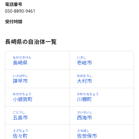
電話番号
050-8890-9461
受付時間
長崎県の自治体一覧
ながさきけん
いきし
長崎県
壱岐市
いさはやし
おおむらし
諫早市
大村市
おぢかちょう
かわたなちょう
小値賀町
川棚町
ごとうし
さいかいし
五島市
西海市
さざちょう
させぼし
佐々町
佐世保市