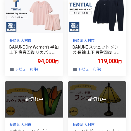
長崎県 大村市
長崎県 大村市
BAKUNE Dry Women’s 半袖
BAKUNE スウェット メン
上下 疲労回復 リカバリー
ズ 長袖 上下 疲労回復 リカ
ウェア 【 ピンク / Sサイ
バリー ウェア 【 ネイビ
94,000
119,000
円
円
ズ 】 / 大村市 / 株式会社
ー / Sサイズ 】 / 大村市 /
TENTIAL [ACAD053]
株式会社TENTIAL [ACAD0
レビュー (0件)
レビュー (0件)
57]
長崎県 大村市
長崎県 大村市