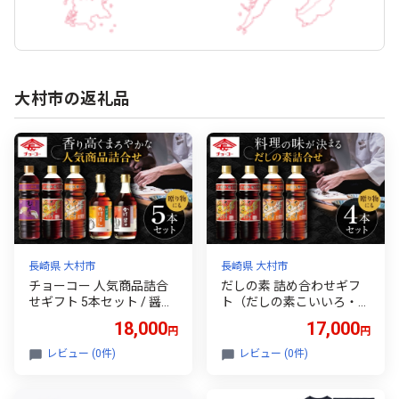
大村市の返礼品
長崎県 大村市
長崎県 大村市
チョーコー 人気商品詰合
だしの素 詰め合わせギフ
せギフト 5本セット / 醤油
ト（だしの素こいいろ・京
だし かけぽん 調味料 セッ
風だしの素うすいろ）大村
18,000
17,000
円
円
ト ポン酢 しょうゆ ぽん酢
市 / チョーコー醤油 [ACYY
/ 大村市 / チョーコー醤油
017]
レビュー (0件)
レビュー (0件)
[ACYY013]