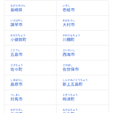
ながさきけん
いきし
長崎県
壱岐市
いさはやし
おおむらし
諫早市
大村市
おぢかちょう
かわたなちょう
小値賀町
川棚町
ごとうし
さいかいし
五島市
西海市
さざちょう
させぼし
佐々町
佐世保市
しまばらし
しんかみごとうちょう
島原市
新上五島町
つしまし
とぎつちょう
対馬市
時津町
ながさきし
ながよちょう