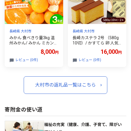
大村市 おおむら夢ファー
ムシュシュ [ACAA500]
長崎県 大村市
長崎県 大村市
みかん 食べきり量3kg 温
長崎カステラ 2号 （580g
州みかん/ みかん ミカン
10切）/ かすてら 卵 人気
蜜柑 甘い フルーツ 果物 み
長崎 おやつ スイーツ / 大
8,000
16,000
円
円
かん ミカン 蜜柑 フルーツ
村市 / 異人堂[ACBM001]
果物 みかん くだもの柑橘
レビュー (0件)
レビュー (0件)
旬 果実 甘味 酸味 甘い mik
an 産地直送 農家直送 数量
限定 国産 ミカン ご当地 お
返し ミカン 贈り物 人気 /
大村市の返礼品一覧はこちら
大村市 おおむら夢ファー
ムシュシュ [ACAA499]
寄附金の使い道
福祉の充実（健康、介護、子育て、障がい