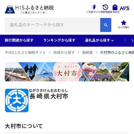
ご利用ガイド
検索履歴
寄附状況
HISの強み
旅行関連から探す
ランキングから探す
返礼品から探す
地域
HISふるさと納税サイト
地域から探す
長崎県
大村市のふるさと納
ながさきけん
おおむらし
大村市のふるさと納税返礼品一覧
長崎県
大村市
大村市について