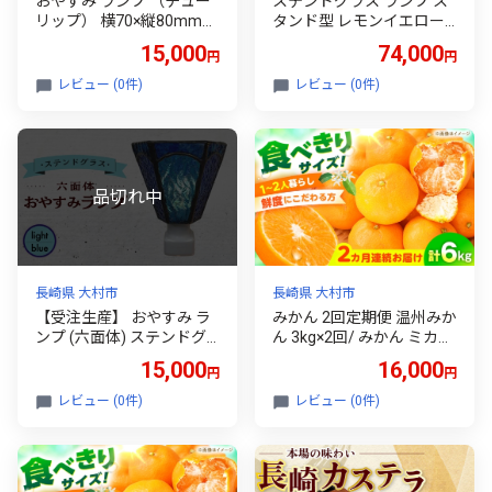
おやすみ ランプ （チュー
ステンドグラス ランプ ス
リップ） 横70×縦80mm
タンド型 レモンイエロー /
ステンドグラス オレンジ /
照明 ライト ランプ ステン
15,000
74,000
円
円
照明 ライト ランプ ステン
ドグラス / 大村市 / ステン
ドグラス / 大村市 / ステン
ドグラス工房ウォークオン
レビュー (0件)
レビュー (0件)
ドグラス工房ウォークオン
[ACZT014]
[ACZT005]
長崎県 大村市
長崎県 大村市
【受注生産】 おやすみ ラ
みかん 2回定期便 温州みか
ンプ (六面体) ステンドグ
ん 3kg×2回/ みかん ミカン
ラス 水色 / 照明 ライト ラ
蜜柑 甘い フルーツ 果物 み
15,000
16,000
円
円
ンプ ステンドグラス / 大
かん ミカン 蜜柑 フルーツ
村市 / ステンドグラス工房
果物 みかん くだもの柑橘
レビュー (0件)
レビュー (0件)
ウォークオン [ACZT003]
旬 果実 甘味 酸味 甘い mik
an 産地直送 農家直送 数量
限定 国産 ミカン ご当地 お
返し ミカン 贈り物 人気 /