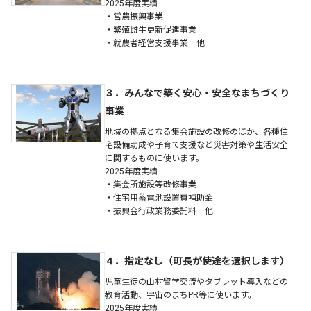
2025年度実績
・営農振興事業
・繁殖雌牛更新促進事業
・就農者経営支援事業 他
３．みんなで築く安心・安全なまちづくり
事業
地域の拠点となる集会施設の改修のほか、各種住
宅設備助成や子育て支援など災害対策や生活安全
に関するものに使います。
2025年度実績
・集会所施設等改修事業
・住宅用蓄電池設置費補助金
・振興会行政業務委託料 他
４．指定なし（町長が使途を選択します）
児童生徒の山村留学交流やタブレット導入などの
教育活動、宇宙のまちPR等に使います。
2025年度実績