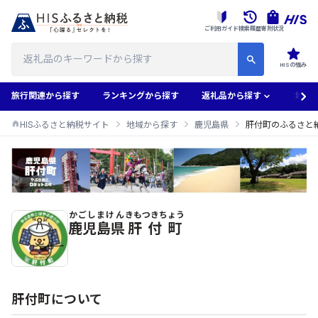
ご利用ガイド
検索履歴
寄附状況
HISの強み
旅行関連から探す
ランキングから探す
返礼品から探す
地域
HISふるさと納税サイト
地域から探す
鹿児島県
肝付町のふるさと
かごしまけん
きもつきちょう
肝付町のふるさと納税返礼品一覧
鹿児島県
肝付町
肝付町について