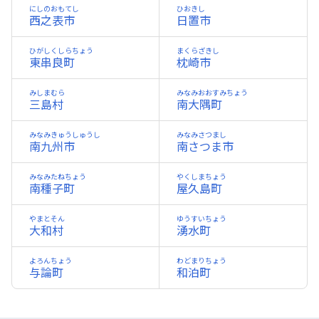
にしのおもてし
ひおきし
西之表市
日置市
ひがしくしらちょう
まくらざきし
東串良町
枕崎市
みしまむら
みなみおおすみちょう
三島村
南大隅町
みなみきゅうしゅうし
みなみさつまし
南九州市
南さつま市
みなみたねちょう
やくしまちょう
南種子町
屋久島町
やまとそん
ゆうすいちょう
大和村
湧水町
よろんちょう
わどまりちょう
与論町
和泊町