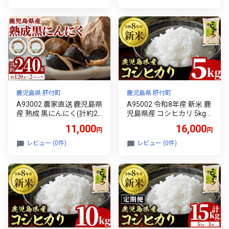
お惣菜 冷凍 【石倉蒲鉾】
まみ 加工品 【だれやめ研
究所あいもこいも】
鹿児島県 肝付町
鹿児島県 肝付町
A93002 農家直送 鹿児島県
A95002 令和8年産 新米 鹿
産 熟成 黒にんにく(計約24
児島県産 コシヒカリ 5kg
0g・約120g×2パック) 鹿
国産 自家精米 精米 白米 こ
11,000
16,000
円
円
児島 国産 ニンニク 大蒜 ガ
しひかり 単一米 ごはん ご
ーリック 野菜 薬味 発酵 小
飯 お米 コメ こめ【山下商
レビュー (0件)
レビュー (0件)
分け【悠希農園】
店】