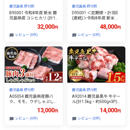
鹿児島県 肝付町
鹿児島県 肝付町
B95001 令和8年産 新米 鹿
D95001 ＜定期便・計3回
児島県産 コシヒカリ (計10
(連続)＞令和8年産 新米 鹿
kg・5kg×2袋) 国産 自家精
児島県産 コシヒカリ (計15
32,000
48,000
円
円
米 精米 白米 こしひかり 単
kg・5kg×3回) 国産 自家精
一米 ごはん ご飯 お米 コメ
米 精米 白米 こしひかり 単
レビュー (0件)
レビュー (0件)
こめ【山下商店】
一米 ごはん ご飯 お米 コメ
こめ【山下商店】
鹿児島県 肝付町
鹿児島県 肝付町
A05054 鹿児島県産豚バ
A92014 鹿児島黒牛 牛テー
ラ、モモ、ウデしゃぶしゃ
ル(計1.5kg・約500g×3P)
ぶセット(合計約1.2kg) 肝
鹿児島 九州産 国産 国産牛
13,000
14,000
円
円
付町 特産品 国産 シャブシ
牛肉 黒毛和牛 希少部位 テ
ャブ 冷しゃぶ 鹿児島 豚肉
ール コラーゲン 煮込み テ
レビュー (0件)
レビュー (0件)
ポーク バラ ウデ モモ しゃ
ールスープ 冷凍 【新村畜
ぶしゃぶ 生姜焼き 焼肉 バ
産】