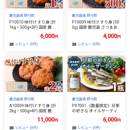
鹿児島県 肝付町
鹿児島県 肝付町
P10010 味付け すり身 (計
P10009 味付け すり身 (50
1kg・500g×2P) 国産 鹿児
0g) 国産 鹿児島 さつまあ
島 さつまあげ さつま揚げ
げ さつま揚げ 薩摩揚げ つ
6,000
4,000
円
円
薩摩揚げ つきあげ つみれ
きあげ つみれ おかず おつ
おかず おつまみ おでん 鍋
まみ おでん 鍋 お惣菜 冷凍
レビュー (0件)
レビュー (0件)
お惣菜 冷凍 【石倉蒲鉾】
【石倉蒲鉾】
鹿児島県 肝付町
鹿児島県 肝付町
A10009 味付け すり身 (計
P97001 《数量限定》旦那
2kg・500g×4P) 国産 鹿児
の好きな オイルサーディ
島 さつまあげ さつま揚げ
ン(1瓶) 鹿児島 国産 イワシ
11,000
6,000
円
円
薩摩揚げ つきあげ つみれ
鰯 いわし 瓶詰め 手作り オ
おかず おつまみ おでん 鍋
イル漬け アヒージョ おつ
レビュー (0件)
レビュー (0件)