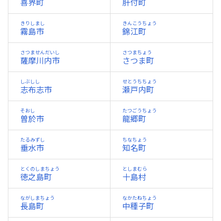
喜界町
肝付町
きりしまし
きんこうちょう
霧島市
錦江町
さつませんだいし
さつまちょう
薩摩川内市
さつま町
しぶしし
せとうちちょう
志布志市
瀬戸内町
そおし
たつごうちょう
曽於市
龍郷町
たるみずし
ちなちょう
垂水市
知名町
とくのしまちょう
としまむら
徳之島町
十島村
ながしまちょう
なかたねちょう
長島町
中種子町