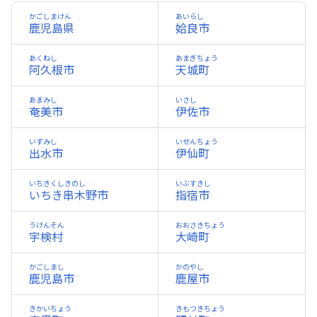
かごしまけん
あいらし
鹿児島県
姶良市
あくねし
あまぎちょう
阿久根市
天城町
あまみし
いさし
奄美市
伊佐市
いずみし
いせんちょう
出水市
伊仙町
いちきくしきのし
いぶすきし
いちき串木野市
指宿市
うけんそん
おおさきちょう
宇検村
大崎町
かごしまし
かのやし
鹿児島市
鹿屋市
きかいちょう
きもつきちょう