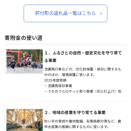
ラエティ セット【大将食
品】
肝付町の返礼品一覧はこちら
寄附金の使い道
１．ふるさとの自然・歴史文化を守り育て
る事業
流鏑馬行事などの、文化財保護・保存に関するも
ののほか、環境保護に使います。
2025年度実績
・流鏑馬保存事業
・うちのうらロケット祭り事業（花火打上げ）他
２．地域の産業を守り育てる事業
担い手の育成や農地整備、有害鳥獣対策など、農
林水産業の振興に関するものに使います。