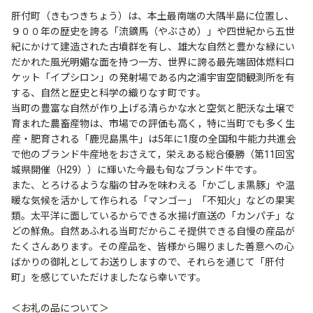
肝付町（きもつきちょう）は、本土最南端の大隅半島に位置し、
９００年の歴史を誇る「流鏑馬（やぶさめ）」や四世紀から五世
紀にかけて建造された古墳群を有し、雄大な自然と豊かな緑にい
だかれた風光明媚な面を持つ一方、世界に誇る最先端固体燃料ロ
ケット「イプシロン」の発射場である内之浦宇宙空間観測所を有
する、自然と歴史と科学の織りなす町です。
当町の豊富な自然が作り上げる清らかな水と空気と肥沃な土壌で
育まれた農畜産物は、市場での評価も高く，特に当町でも多く生
産・肥育される「鹿児島黒牛」は5年に1度の全国和牛能力共進会
で他のブランド牛産地をおさえて，栄えある総合優勝（第11回宮
城県開催（H29））に輝いた今最も旬なブランド牛です。
また、とろけるような脂の甘みを味わえる「かごしま黒豚」や温
暖な気候を活かして作られる「マンゴー」「不知火」などの果実
類。太平洋に面しているからできる水揚げ直送の「カンパチ」な
どの鮮魚。自然あふれる当町だからこそ提供できる自慢の産品が
たくさんあります。その産品を、皆様から賜りました善意への心
ばかりの御礼としてお送りしますので、それらを通じて「肝付
町」を感じていただけましたなら幸いです。
＜お礼の品について＞