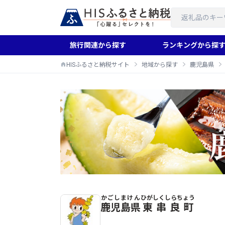
旅行関連から探す
ランキングから探
HISふるさと納税サイト
地域から探す
鹿児島県
かごしまけん
ひがしくしらちょう
東串良町のふるさと納税返礼品一覧
鹿児島県
東串良町