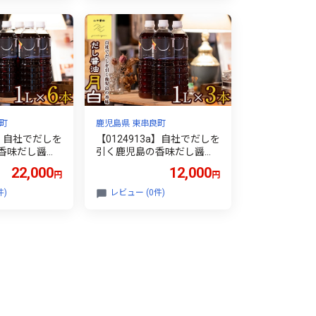
実 セット 【有留青果】
町
鹿児島県 東串良町
a】自社でだしを
【0124913a】自社でだしを
香味だし醤油
引く鹿児島の香味だし醤油
本)しょうゆ し
の月白(1L×3本)しょうゆ し
22,000
12,000
円
円
 常温保存 保
ょう油 調味料 常温保存 保
 出汁 だし
存 卵かけご飯 出汁 だし
件)
レビュー (0件)
【山中醤油】