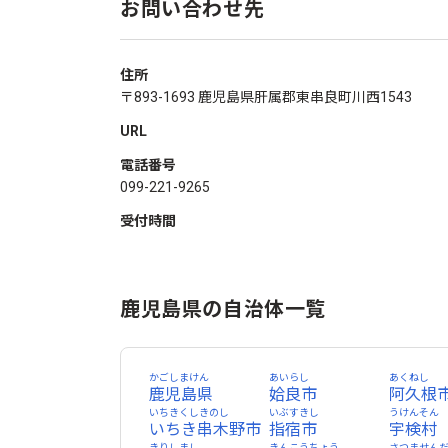
お問い合わせ先
住所
〒893-1693 鹿児島県肝属郡東串良町川西1543
URL
電話番号
099-221-9265
受付時間
鹿児島県の自治体一覧
かごしまけん
あいらし
あくねし
鹿児島県
姶良市
阿久根
いちきくしきのし
いぶすきし
うけんそん
いちき串木野市
指宿市
宇検村
きりしまし
きんこうちょう
さつません