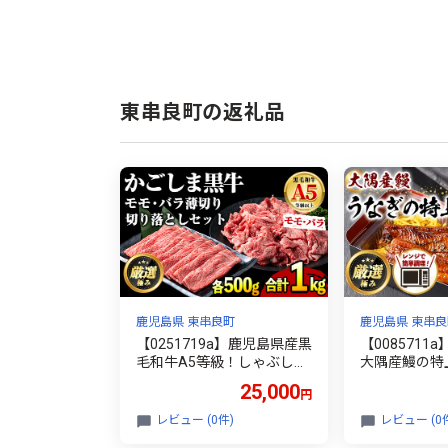
東串良町の返礼品
鹿児島県 東串良町
鹿児島県 東串良
【0251719a】鹿児島県産黒
【0085711
毛和牛A5等級！しゃぶしゃ
大隅産鰻の特
ぶすきやき用と切り落とし
凍品)(1食分・
25,000
円
セット(合計約1kg・各500g
レ、山椒付) 
×2P) 牛肉 肉 和牛 冷凍 国産
ナギ 鰻 うな
レビュー (0件)
レビュー (0
鹿児島県産 お肉 モモ バラ
国産 ごはん 