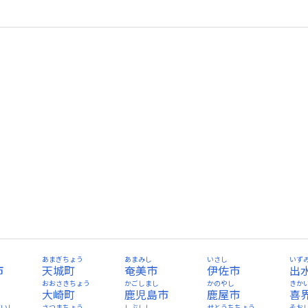
あまぎちょう
あまみし
いさし
いず
市
天城町
奄美市
伊佐市
出
おおさきちょう
かごしまし
かのやし
きか
大崎町
鹿児島市
鹿屋市
喜
だいし
さつまちょう
しぶしし
せとうちちょう
そお