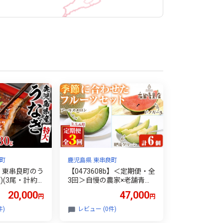
町
鹿児島県 東串良町
a】東串良町のう
【0473608b】＜定期便・全
)(3尾・計約6
3回＞自慢の農家×老舗青果
山椒付)うなぎ
店のフルーツ定期便(計6個)
20,000
47,000
円
円
 国産 蒲焼 蒲
メロン アールスメロン スイ
児島 ふるさと
カ すいか 小玉スイカ 肥後
件)
レビュー (0件)
おおすみ】
グリーン 果物 フルーツ 果