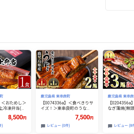
町
鹿児島県 東串良町
鹿児島県 東串良
a】＜おためし＞
【0074336a】＜食べきりサ
【0204356
上冷凍弁当(冷
イズ！＞東串良町のうなぎ
なぎ蒲焼(無頭
計340g タ
蒲焼(無頭)(計2尾・計約200
30g・タレ、
8,500
7,500
円
円
うなぎ 高級 ウ
g・タレ、山椒付) うなぎ 蒲
高級 ウナギ 鰻
ぎの蒲焼 蒲焼
焼長焼 ウナギ 鰻 蒲焼き 国
焼き たれ 鹿
件)
レビュー (0件)
レビュー (8
ご飯 お米 おか
産うなぎ 国産 九州産 鹿児
人気【アクア