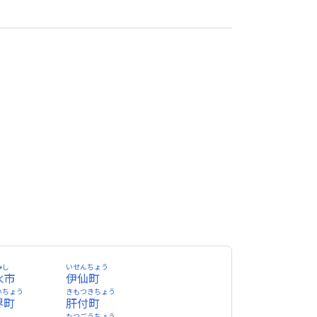
みし
いせんちょう
水市
伊仙町
いちょう
きもつきちょう
界町
肝付町
し
たつごうちょう