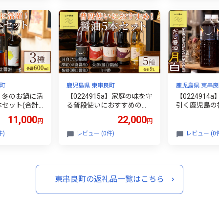
るさと レンチ
島 鹿児島県産 人気 ランキ
 【南嘉起屋】
ング 高級 家庭用 おすすめ
たれ さんしょう 【アクアお
おすみ】
町
鹿児島県 東串良町
鹿児島県 東串良
a】冬のお鍋に活
【0224915a】家庭の味を守
【0224914
セット(合計3
る普段使いにおすすめの醤
引く鹿児島の
 しょう油 正油
油(5種・計9L) しょうゆ し
の月白(1L×6
11,000
22,000
円
円
存 出汁 だし
ょう油 調味料 常温保存 保
ょう油 調味料
 和三盆 ゆず
存 出汁 だし 刺身醤油 薄口
存 卵かけご飯
件)
レビュー (0件)
レビュー (0
醤油】
醤油 濃口醤油 酢 【山中醤
【山中醤油】
油】
東串良町の返礼品一覧はこちら