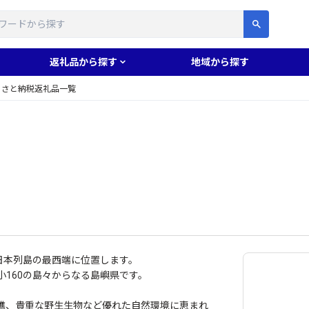
す
返礼品から探す
地域から探す
るさと納税返礼品一覧
日本列島の最西端に位置します。
大小160の島々からなる島嶼県です。
礁、貴重な野生生物など優れた自然環境に恵まれ