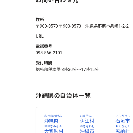
お問い合わせ先
住所
〒900-8570 〒900-8570 沖縄県那覇市泉崎1-2-
URL
電話番号
098-866-2101
受付時間
総務部税務課 8時30分～17時15分
沖縄県の自治体一覧
おきなわけん
いえそん
いしがきし
沖縄県
伊江村
石垣市
おおぎみそん
おきなわし
おんなそん
大宜味村
沖縄市
恩納村