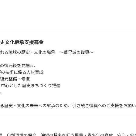
史文化継承支援募金
れる琉球の歴史・文化の継承 ～首里城の復興～
の復元後を見据え、
等の技術に係る人材育成
復元整備・修復
を中心とした歴史まちづくり推進
。
る歴史・文化の未来への継承のため、引き続き復興へのご支援をお願い
展、自然環境の保全、沖縄の将来を担う児童・青少年の育成、安心・安