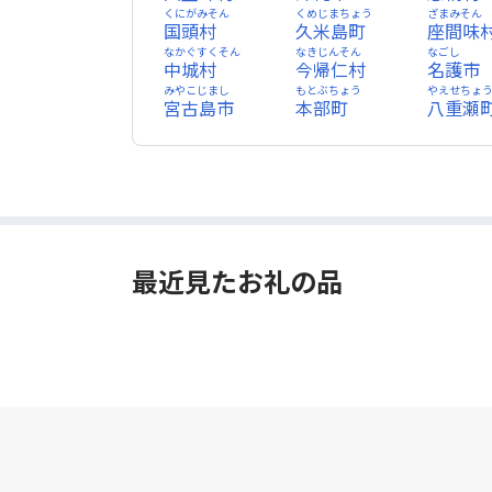
くにがみそん
くめじまちょう
ざまみそん
国頭村
久米島町
座間味
なかぐすくそん
なきじんそん
なごし
中城村
今帰仁村
名護市
みやこじまし
もとぶちょう
やえせちょ
宮古島市
本部町
八重瀬
最近見たお礼の品