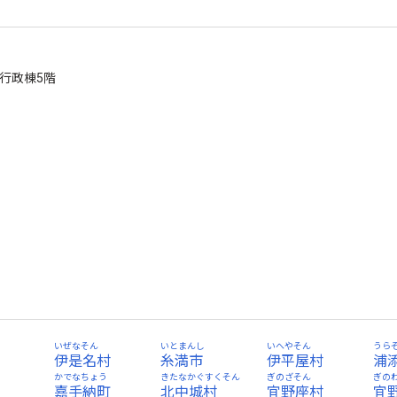
2 行政棟5階
いぜなそん
いとまんし
いへやそん
うら
伊是名村
糸満市
伊平屋村
浦
かでなちょう
きたなかぐすくそん
ぎのざそん
ぎの
嘉手納町
北中城村
宜野座村
宜