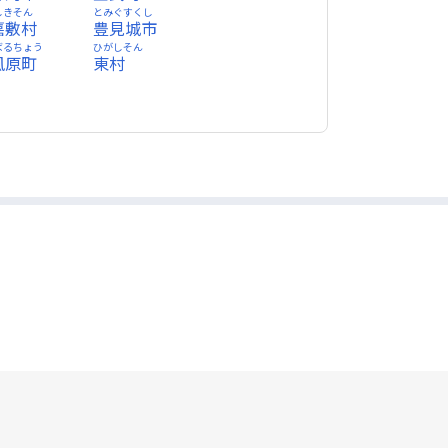
しきそん
とみぐすくし
嘉敷村
豊見城市
ばるちょう
ひがしそん
風原町
東村