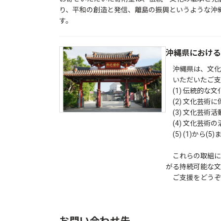
り、平和の創造と発信、離島の振興というような沖
す。
沖縄県における
沖縄県は、文化
いただいたご支
(1) 伝統的な
(2) 文化芸術
(3) 文化芸術
(4) 文化芸術
(5) (1)から
これらの取組に
がる持続可能な文
ご支援をどうぞ