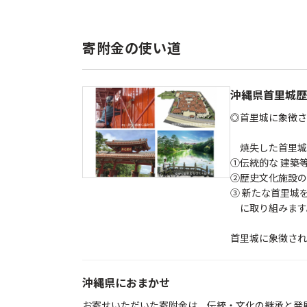
寄附金の使い道
沖縄県首里城歴
◎首里城に象徴さ
焼失した首里城
①伝統的な 建築
②歴史文化施設の
③ 新たな首里城
に取り組みます
首里城に象徴され
沖縄県におまかせ
お寄せいただいた寄附金は、伝統・文化の継承と発