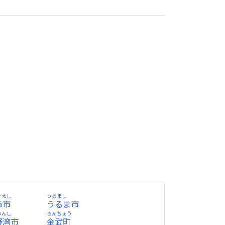
そえし
うるまし
添市
うるま市
わんし
きんちょう
野湾市
金武町