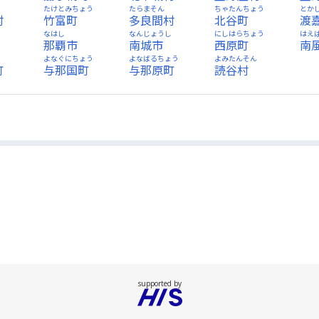
たけとみちょう
たらまそん
ちゃたんちょう
とか
村
竹富町
多良間村
北谷町
渡
なはし
なんじょうし
にしはらちょう
はえ
那覇市
南城市
西原町
南
う
よなぐにちょう
よなばるちょう
よみたんそん
町
与那国町
与那原町
読谷村