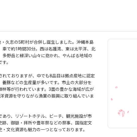
地・久志の5町村が合併し誕生しました。沖縄本島
車で約1時間30分。西は名護湾、東は太平洋、北
、多野岳と緑深い山々に抱かれ、やんばる地域の
です。
されておりますが、中でも8品目は拠点産地に認定
、養豚などの生産量が多いです。市土の大部分を
植林等が行われています。3面の豊かな海域が広が
海洋資源を守りながら漁業の振興に取り組んでいま
であり、リゾートホテル、ビーチ、観光施設が市
史跡、御嶽・拝所や豊年祭などの祭事、国指定文
史・文化資源も魅力の一つとなっております。