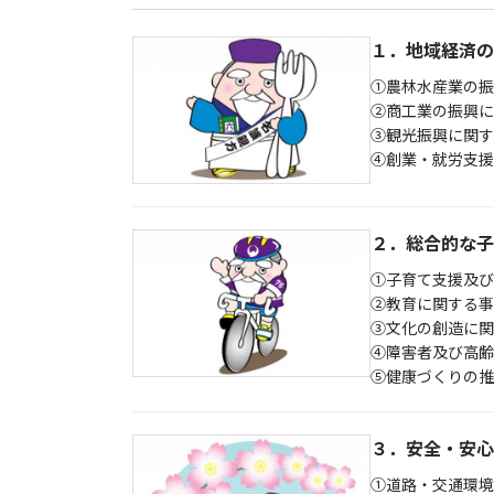
１．地域経済の
①農林水産業の振
②商工業の振興に
③観光振興に関す
④創業・就労支援
２．総合的な子
①子育て支援及び
②教育に関する事
③文化の創造に関
④障害者及び高齢
⑤健康づくりの推
３．安全・安心
①道路・交通環境