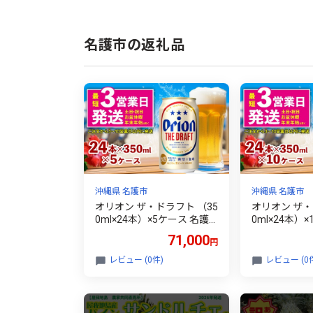
名護市の返礼品
沖縄県 名護市
沖縄県 名護市
オリオン ザ・ドラフト （35
オリオン ザ・
0ml×24本）×5ケース 名護
0ml×24本）
市 沖縄 ケース お酒 アルコ
市 沖縄 ケー
71,000
円
ール オリオンビール クラフ
ール オリオン
トビール お土産 おみやげ
トビール お土
レビュー (0件)
レビュー (0
ギフト プレゼント 速達 贈
ギフト プレゼ
り物 おすすめ 人気 飲み物
り物 おすすめ
美味しい おきなわ BEER be
美味しい おきな
er
er