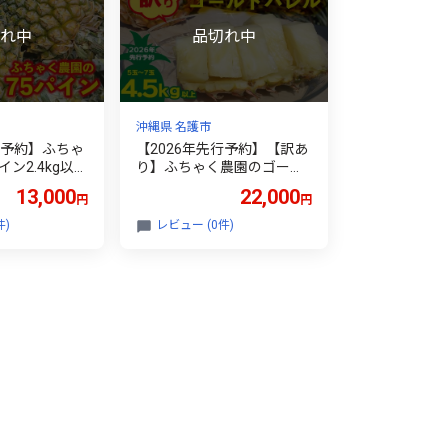
沖縄県 名護市
行予約】ふちゃ
【2026年先行予約】【訳あ
ン2.4kg以上
り】ふちゃく農園のゴール
ップル パイン
ドバレル4.5kg以上 パイン
13,000
22,000
円
円
ックパイン 沖
パイナップル パインアップ
フルーツ 南国
ル 高級パイン 沖縄県産パイ
件)
レビュー (0件)
ロピカルフルー
ン フルーツ 南国フルーツ
ツ 果物 くだ
トロピカルフルーツ 高級フ
ザート 甘い 人
ルーツ 果物 くだもの 果実
 産地直送 国
デザート 甘い 人気 プチギ
市
フト 産地直送 国産 沖縄 名
護市