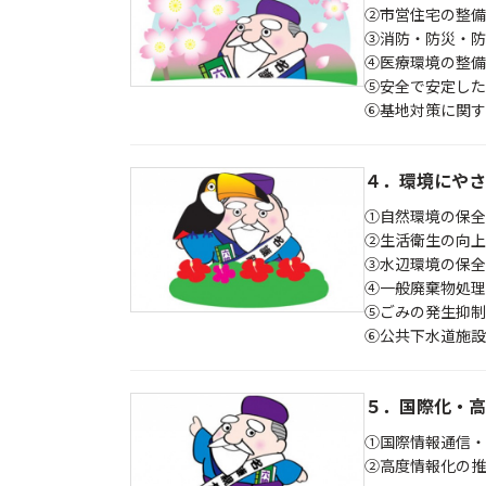
②市営住宅の整備
③消防・防災・防
④医療環境の整備
⑤安全で安定した
⑥基地対策に関す
４．環境にやさ
①自然環境の保全
②生活衛生の向上
③水辺環境の保全
④一般廃棄物処理
⑤ごみの発生抑制
⑥公共下水道施設
５．国際化・高
①国際情報通信・
②高度情報化の推