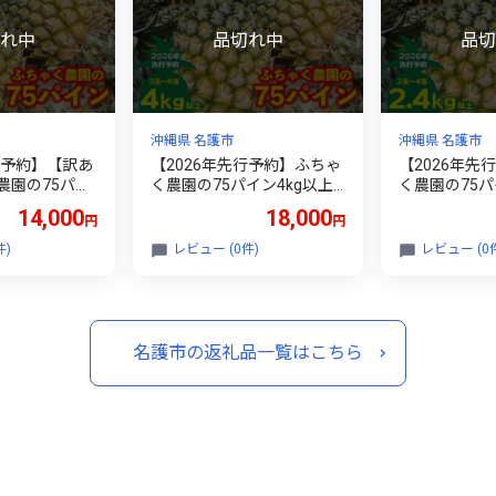
沖縄県 名護市
沖縄県 名護市
行予約】【訳あ
【2026年先行予約】ふちゃ
【2026年先
農園の75パイ
く農園の75パイン4kg以上
く農園の75パイ
 パイン パイナ
パイン パイナップル パイン
パイン パイナ
14,000
18,000
円
円
アップル スナ
アップル スナックパイン 沖
アップル スナ
沖縄県産パイン
縄県産パイン フルーツ 南国
縄県産パイン 
件)
レビュー (0件)
レビュー (0
フルーツ トロ
フルーツ トロピカルフルー
フルーツ ト
ツ 沖縄フルー
ツ 沖縄フルーツ 果物 くだ
ツ 沖縄フルー
もの 果実 デザ
もの 果実 デザート 甘い 人
もの 果実 デ
気 プチギフト
気 プチギフト 産地直送 国
気 プチギフト
 沖縄 名護市
産 沖縄 名護市
産 沖縄 名護
名護市の返礼品一覧はこちら