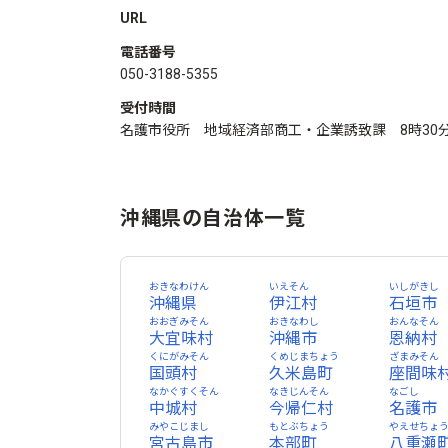
URL
電話番号
050-3188-5355
受付時間
名護市役所 地域経済部商工・企業誘致課 8時30分
沖縄県の自治体一覧
おきなわけん
いえそん
いしがきし
沖縄県
伊江村
石垣市
おおぎみそん
おきなわし
おんなそん
大宜味村
沖縄市
恩納村
くにがみそん
くめじまちょう
ざまみそん
国頭村
久米島町
座間味
なかぐすくそん
なきじんそん
なごし
中城村
今帰仁村
名護市
みやこじまし
もとぶちょう
やえせちょ
宮古島市
本部町
八重瀬