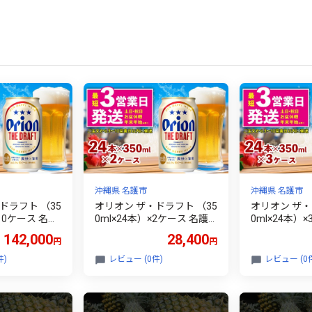
沖縄県 名護市
沖縄県 名護市
ドラフト （35
オリオン ザ・ドラフト （35
オリオン ザ・
×10ケース 名護
0ml×24本）×2ケース 名護
0ml×24本）
ス お酒 アルコ
市 沖縄 ケース お酒 アルコ
市 沖縄 ケー
142,000
28,400
円
円
ビール クラフ
ール オリオンビール クラフ
ール オリオン
産 おみやげ
トビール お土産 おみやげ
トビール お土
件)
レビュー (0件)
レビュー (0
ント 速達 贈
ギフト プレゼント 速達 贈
ギフト プレゼ
 人気 飲み物
り物 おすすめ 人気 飲み物
り物 おすすめ
わ BEER be
美味しい おきなわ BEER be
美味しい おきな
er
er