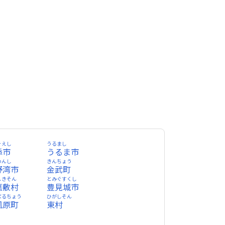
そえし
うるまし
添市
うるま市
わんし
きんちょう
野湾市
金武町
しきそん
とみぐすくし
嘉敷村
豊見城市
ばるちょう
ひがしそん
風原町
東村