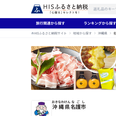
旅行関連から探す
ランキングから探
HISふるさと納税サイト
地域から探す
沖縄県
おきなわけん
なごし
名護市のふるさと納税返礼品一覧
沖縄県
名護市