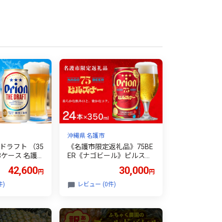
沖縄県 名護市
ドラフト （35
《名護市限定返礼品》75BE
×3ケース 名護
ER《ナゴビール》ピルスナ
ス お酒 アルコ
ー 350ml×24本入 ビール ク
42,600
30,000
円
円
ビール クラフ
ラフトビール 地ビール お酒
産 おみやげ
フルーティー 柑橘系 爽やか
件)
レビュー (0件)
ント 速達 贈
家飲み 24本 琉球絣 紅型 ナ
 人気 飲み物
ゴビール オリオン ご当地
わ BEER be
お祝い プレゼント ギフト
贈り物 沖縄県 名護市