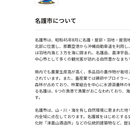
名護市について
名護市は、昭和45年8月に名護・屋部・羽地・屋我
北部に位置し、那覇空港から沖縄自動車道を利用し、
は羽地内海と３方を海に囲まれ、名護岳、嘉津宇岳
中心市として多くの観光客が訪れる自然豊かなまち
県内でも農業生産高が高く、多品目の農作物が栽培
されています。また、畜産業では鶏卵やブロイラー
森林が占めており、林業組合を中心に水源涵養林の
る名護は、6つの漁港で漁業がおこなわれており、
す。
名護市は、山・川・海を有し自然環境に恵まれた地
内全域に点在しております。名護城をはじめとする
化財「津嘉山酒造所」などの伝統的建築物など、歴