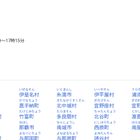
～17時15分
いぜなそん
いとまんし
いへやそん
うら
伊是名村
糸満市
伊平屋村
浦
かでなちょう
きたなかぐすくそん
ぎのざそん
ぎの
嘉手納町
北中城村
宜野座村
宜
たけとみちょう
たらまそん
ちゃたんちょう
とか
村
竹富町
多良間村
北谷町
渡
なはし
なんじょうし
にしはらちょう
はえ
那覇市
南城市
西原町
南
う
よなぐにちょう
よなばるちょう
よみたんそん
町
与那国町
与那原町
読谷村