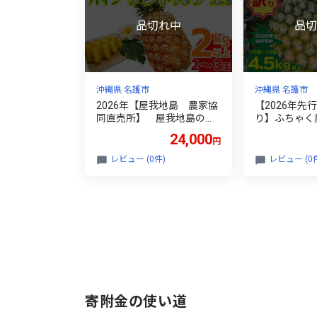
沖縄県 名護市
沖縄県 名護市
2026年【屋我地島 農家協
【2026年先
同直売所】 屋我地島のサ
り】ふちゃく
ンドルチェ2kg以上 沖縄 な
ン4.5kg以上
24,000
円
ご パイナップル 県産 お取
ップル パイン
り寄せ 厳選 こだわり 果物
ックパイン 
レビュー (0件)
レビュー (0
くだもの あまい 酸味 お土
フルーツ 南国
産 食べ物 美味しい 南国 お
ピカルフルー
きなわ オキナワ やんばる
ツ 果物 くだ
トロピカル パイン
ート 甘い 人
産地直送 国産
寄附金の使い道