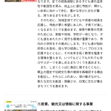
なります。全ての成長過程にある子ども達の主体
性や創造性を育み、向上心に富む市民が、輝かし
い未来に向かって歩む、豊かな学びと文化が薫
る、誇りあるまちをめざします。
そのために、地域全体で子どもや若者の成長を
応援し、市民が夢と希望にあふれ、子育てが楽し
くなるまちづくりを進めます。保育や教育の充実
のためには、家庭や地域、学校が一体となり、子
ども達をあたたかく見守る環境が重要であり、市
内の小学校をその拠点にします。子ども達が知的
好奇心を高め、自ら学び成長していくプロセスを
応援するとともに、その未来を拓く教育を推進す
る環境を整えます。いつでもどこでもだれでも学
びやスポーツを楽しめるまちづくりを進めます。
また、しまくとぅばに身近に接するとともに、
郷土の歴史や伝統文化等の価値を再確認する機会
を創出し、それらにふれあい、受け継ぎながら、
新たな文化を創造・発展させ、日常に文化が薫る
まちづくりを進めます。
④産業、観光又は情報に関する事業