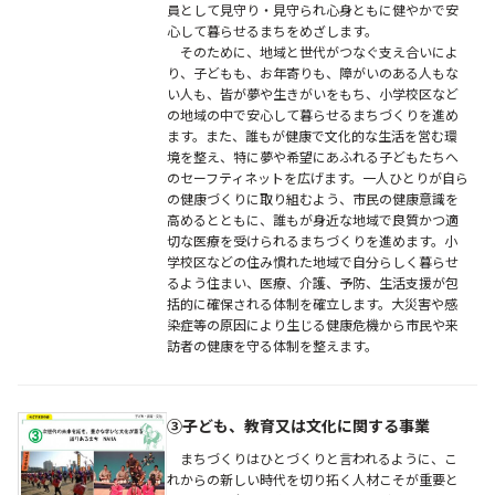
員として見守り・見守られ心身ともに健やかで安
心して暮らせるまちをめざします。
そのために、地域と世代がつなぐ支え合いによ
り、子どもも、お年寄りも、障がいのある人もな
い人も、皆が夢や生きがいをもち、小学校区など
の地域の中で安心して暮らせるまちづくりを進め
ます。また、誰もが健康で文化的な生活を営む環
境を整え、特に夢や希望にあふれる子どもたちへ
のセーフティネットを広げます。一人ひとりが自ら
の健康づくりに取り組むよう、市民の健康意識を
高めるとともに、誰もが身近な地域で良質かつ適
切な医療を受けられるまちづくりを進めます。小
学校区などの住み慣れた地域で自分らしく暮らせ
るよう住まい、医療、介護、予防、生活支援が包
括的に確保される体制を確立します。大災害や感
染症等の原因により生じる健康危機から市民や来
訪者の健康を守る体制を整えます。
③子ども、教育又は文化に関する事業
まちづくりはひとづくりと言われるように、こ
れからの新しい時代を切り拓く人材こそが重要と