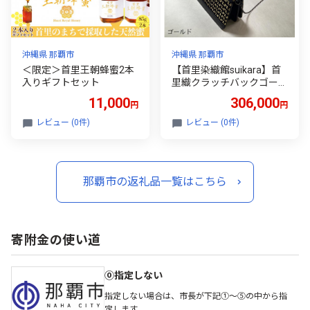
沖縄県 那覇市
沖縄県 那覇市
＜限定＞首里王朝蜂蜜2本
【首里染織館suikara】首
入りギフトセット
里織クラッチバックゴール
ド
11,000
306,000
円
円
レビュー (0件)
レビュー (0件)
那覇市の返礼品一覧はこちら
寄附金の使い道
⓪指定しない
指定しない場合は、市長が下記①～⑤の中から指
定します。