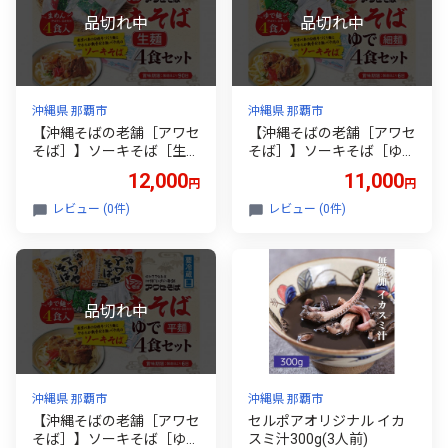
沖縄県 那覇市
沖縄県 那覇市
【沖縄そばの老舗［アワセ
【沖縄そばの老舗［アワセ
そば］】ソーキそば［生
そば］】ソーキそば［ゆで
麵］4食セット
細麺］4食セット
12,000
11,000
円
円
レビュー (0件)
レビュー (0件)
沖縄県 那覇市
沖縄県 那覇市
【沖縄そばの老舗［アワセ
セルポアオリジナル イカ
そば］】ソーキそば［ゆで
スミ汁300g(3人前)