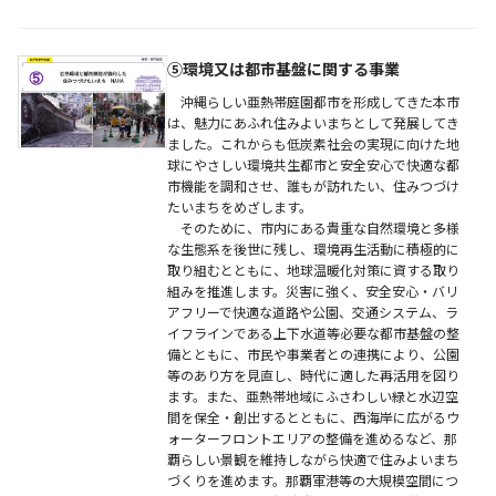
⑤環境又は都市基盤に関する事業
沖縄らしい亜熱帯庭園都市を形成してきた本市
は、魅力にあふれ住みよいまちとして発展してき
ました。これからも低炭素社会の実現に向けた地
球にやさしい環境共生都市と安全安心で快適な都
市機能を調和させ、誰もが訪れたい、住みつづけ
たいまちをめざします。
そのために、市内にある貴重な自然環境と多様
な生態系を後世に残し、環境再生活動に積極的に
取り組むとともに、地球温暖化対策に資する取り
組みを推進します。災害に強く、安全安心・バリ
アフリーで快適な道路や公園、交通システム、ラ
イフラインである上下水道等必要な都市基盤の整
備とともに、市民や事業者との連携により、公園
等のあり方を見直し、時代に適した再活用を図り
ます。また、亜熱帯地域にふさわしい緑と水辺空
間を保全・創出するとともに、西海岸に広がるウ
ォーターフロントエリアの整備を進めるなど、那
覇らしい景観を維持しながら快適で住みよいまち
づくりを進めます。那覇軍港等の大規模空間につ