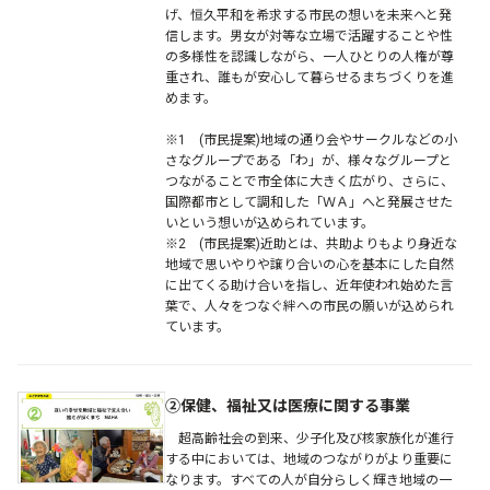
げ、恒久平和を希求する市民の想いを未来へと発
信します。男女が対等な立場で活躍することや性
の多様性を認識しながら、一人ひとりの人権が尊
重され、誰もが安心して暮らせるまちづくりを進
めます。
※1 (市民提案)地域の通り会やサークルなどの小
さなグループである「わ」が、様々なグループと
つながることで市全体に大きく広がり、さらに、
国際都市として調和した「ＷＡ」へと発展させた
いという想いが込められています。
※2 (市民提案)近助とは、共助よりもより身近な
地域で思いやりや譲り合いの心を基本にした自然
に出てくる助け合いを指し、近年使われ始めた言
葉で、人々をつなぐ絆への市民の願いが込められ
ています。
②保健、福祉又は医療に関する事業
超高齢社会の到来、少子化及び核家族化が進行
する中においては、地域のつながりがより重要に
なります。すべての人が自分らしく輝き地域の一