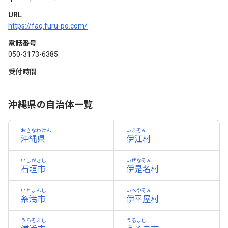
URL
https://faq.furu-po.com/
電話番号
050-3173-6385
受付時間
沖縄県の自治体一覧
おきなわけん
いえそん
沖縄県
伊江村
いしがきし
いぜなそん
石垣市
伊是名村
いとまんし
いへやそん
糸満市
伊平屋村
うらそえし
うるまし