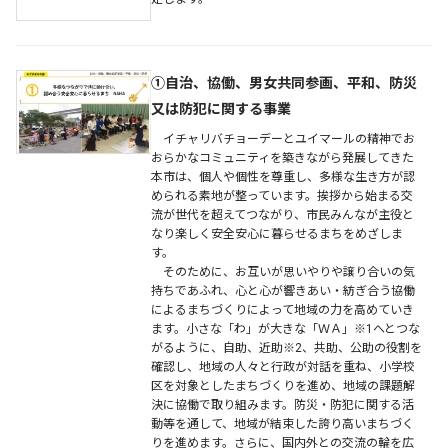
①自治、協働、男女共同参画、平和、防災
又は防犯に関する事業
イチャリバチョーデーとユイマールの精神でお
おらかなコミュニティを築きながら発展してきた
本市は、個人や個性を尊重し、多様な生き方が認
められる素地が整っています。挨拶から始まる交
流が世代を超えてつながり、市民みんなが主役と
なり楽しく安全安心に暮らせるまちをめざしま
す。
そのために、お互いが思いやりや譲り合いの気
持ちであふれ、心と心が響きあい・紡ぎ合う協働
によるまちづくりによって地域の力を高めていき
ます。小さな「わ」が大きな「ＷＡ」※1へとつな
がるように、自助、近助※2、共助、公助の役割を
確認し、地域の人々と行政が対話を重ね、小学校
区を対象としたまちづくりを進め、地域の課題解
決に協働で取り組みます。防災・防犯に関する活
動等を通して、地域が結束した誇り高いまちづく
りを進めます。さらに、国内外との交流の輪を広