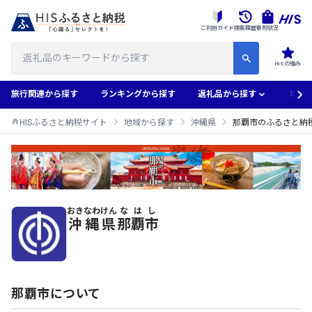
ご利用ガイド
検索履歴
寄附状況
HISの強み
旅行関連から探す
ランキングから探す
返礼品から探す
地域
HISふるさと納税サイト
地域から探す
沖縄県
那覇市のふるさと納
おきなわけん
なはし
那覇市のふるさと納税返礼品一覧
沖縄県
那覇市
那覇市について