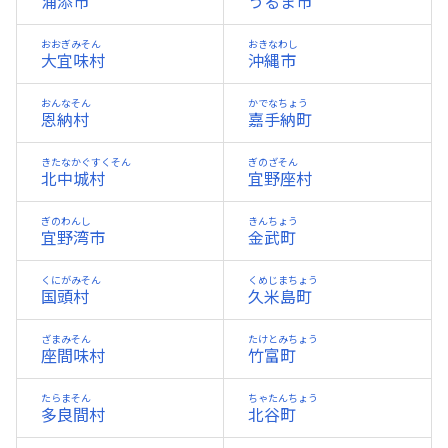
浦添市
うるま市
おおぎみそん
おきなわし
大宜味村
沖縄市
おんなそん
かでなちょう
恩納村
嘉手納町
きたなかぐすくそん
ぎのざそん
北中城村
宜野座村
ぎのわんし
きんちょう
宜野湾市
金武町
くにがみそん
くめじまちょう
国頭村
久米島町
ざまみそん
たけとみちょう
座間味村
竹富町
たらまそん
ちゃたんちょう
多良間村
北谷町