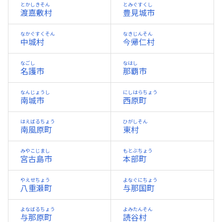
とかしきそん
とみぐすくし
渡嘉敷村
豊見城市
なかぐすくそん
なきじんそん
中城村
今帰仁村
なごし
なはし
名護市
那覇市
なんじょうし
にしはらちょう
南城市
西原町
はえばるちょう
ひがしそん
南風原町
東村
みやこじまし
もとぶちょう
宮古島市
本部町
やえせちょう
よなぐにちょう
八重瀬町
与那国町
よなばるちょう
よみたんそん
与那原町
読谷村