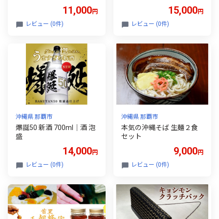
平麺］4食セット
11,000
15,000
円
円
レビュー (0件)
レビュー (0件)
沖縄県 那覇市
沖縄県 那覇市
爆誕50 新酒 700ml｜酒 泡
本気の沖縄そば 生麺２食
盛
セット
14,000
9,000
円
円
レビュー (0件)
レビュー (0件)