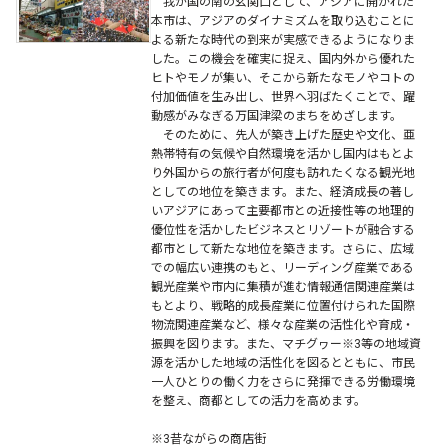
我が国の南の玄関口として、アジアに開かれた
本市は、アジアのダイナミズムを取り込むことに
よる新たな時代の到来が実感できるようになりま
した。この機会を確実に捉え、国内外から優れた
ヒトやモノが集い、そこから新たなモノやコトの
付加価値を生み出し、世界へ羽ばたくことで、躍
動感がみなぎる万国津梁のまちをめざします。
そのために、先人が築き上げた歴史や文化、亜
熱帯特有の気候や自然環境を活かし国内はもとよ
り外国からの旅行者が何度も訪れたくなる観光地
としての地位を築きます。また、経済成長の著し
いアジアにあって主要都市との近接性等の地理的
優位性を活かしたビジネスとリゾートが融合する
都市として新たな地位を築きます。さらに、広域
での幅広い連携のもと、リーディング産業である
観光産業や市内に集積が進む情報通信関連産業は
もとより、戦略的成長産業に位置付けられた国際
物流関連産業など、様々な産業の活性化や育成・
振興を図ります。また、マチグヮー※3等の地域資
源を活かした地域の活性化を図るとともに、市民
一人ひとりの働く力をさらに発揮できる労働環境
を整え、商都としての活力を高めます。
※3昔ながらの商店街