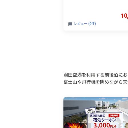
関東 東京 浅草 上野 谷中 台東区 
旅館 エイチアイエス
10
レビュー (0件)
羽田空港を利用する前後泊にお
富士山や飛行機を眺めながら天