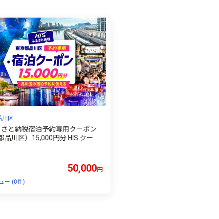
品川区
ふるさと納税宿泊予約専用クーポン
品川区）15,000円分 HIS クーポ
旅行 観光 お出かけ チケット 電子ク
 ツアー 周遊旅行 トラベル 東京都
50,000
円
ー (0件)