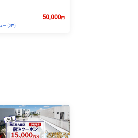
京 浅草 上野 谷中 台東区 ホテル
エイチアイエス
50,000
円
ー (0件)