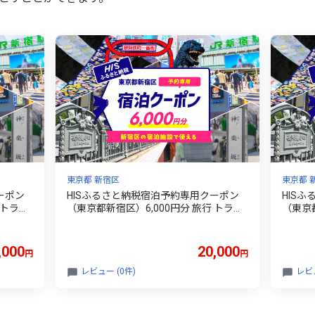
東京都 新宿区
東京都 
ーポン
HISふるさと納税宿泊予約専用クーポン
HIS
 トラベ
（東京都新宿区）6,000円分 旅行 トラベ
（東京都
電子クーポ
ル 出張 ホテル 観光 東京 新宿 電子クーポ
ベル 出
ン 6千円 6000円 0109-002-S06
ポン 1万
,000
20,000
円
円
レビュー (0件)
レビュ