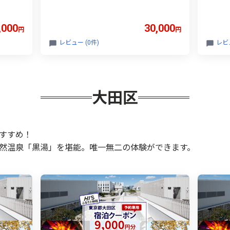
ホテル
関東 東京 浅草 上野 谷中 台東区 ホテル
関東 東
旅館 エイチアイエス
旅館 
,000
30,000
円
円
レビュー (0件)
レビュ
大田区
すすめ！
然温泉「黒湯」を堪能。唯一無二の体験ができます。