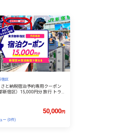
新宿区
ふるさと納税宿泊予約専用クーポン
新宿区）15,000円分 旅行 トラ
張 ホテル 観光 東京 新宿 電子クー
5千円 15000円 0109-004-S06
50,000
円
ー (0件)