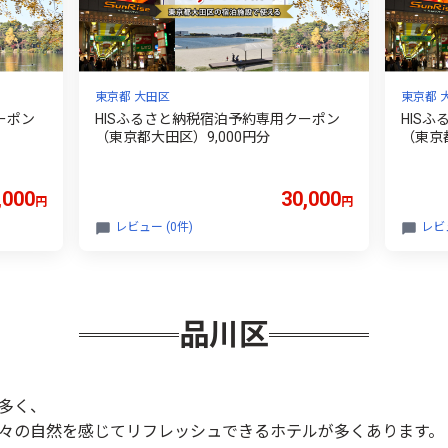
東京都 大田区
東京都 
ーポン
HISふるさと納税宿泊予約専用クーポン
HIS
（東京都大田区）9,000円分
（東京都
,000
30,000
円
円
レビュー (0件)
レビュ
品川区
多く、
々の自然を感じてリフレッシュできるホテルが多くあります。