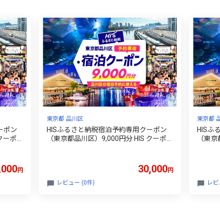
東京都 品川区
東京都 
ーポン
HISふるさと納税宿泊予約専用クーポン
HIS
 クーポ
（東京都品川区）9,000円分 HIS クーポ
（東京都
ト 電子ク
ン 旅 旅行 観光 お出かけ チケット 電子ク
ン 旅 
 東京都
ーポン ツアー 周遊旅行 トラベル 東京都
ーポン
品川区
品川区
,000
30,000
円
円
レビュー (0件)
レビュ