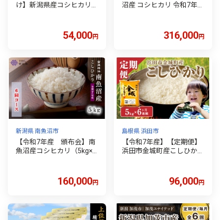
け】新潟県産コシヒカリ6
沼産 コシヒカリ 令和7年産
kg（2kg×3袋）
新米 契約栽培 雪蔵貯蔵米
お米 白米 12回 コシヒカリ
新潟 精米 ご飯 ごはん 南魚
54,000
316,000
円
円
沼 人気 おすすめ 産地直送
国産 こしひかり おにぎり
おむすび 頒布会 5キロ 新
潟県 南魚沼市 コシカリ 送
料無料 お米 白米 米 令和7
年 美味しい
新潟県 南魚沼市
島根県 浜田市
【令和7年産 頒布会】南
【令和7年産】【定期便】
魚沼産コシヒカリ（5kg×
浜田市金城町産こしひかり
全6回）契約栽培 雪蔵貯蔵
（5kg×6回） 定期便 5キロ
米【定期便 銘柄米 ブラン
5kg 6回 こしひかり お取り
ド米 精米 こしひかり コシ
寄せ 特産 米 お米 精米 白
160,000
96,000
円
円
ヒカリ魚沼産 新潟米 新潟
米 玄米 ごはん ご飯 コメ
県産 産地直送 ご飯 御飯 ご
一等米 【058_1855】
はん お米 米 こめ コメ】