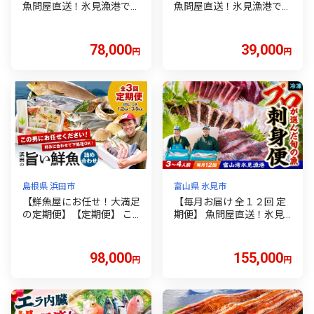
魚問屋直送！氷見漁港で競
魚問屋直送！氷見漁港で競
り落としたお刺身詰め合わ
り落としたお刺身詰め合わ
せセット 〈冷凍〉
せセット 〈冷凍〉
78,000
39,000
円
円
島根県 浜田市
富山県 氷見市
【鮮魚屋にお任せ！大満足
【毎月お届け 全１２回 定
の定期便】【定期便】 こ
期便】 魚問屋直送！氷見
の男の目利き！ ～浜田の
漁港で競り落としたお刺身
旨い鮮魚3回お届けコース
詰め合わせセット 〈冷
～ 定期便 海鮮 セット 3回
凍〉
98,000
155,000
円
円
海鮮セット 鮮魚 下処理済
み おすすめ 返礼品 お取り
寄せ 人気 【006_2042】