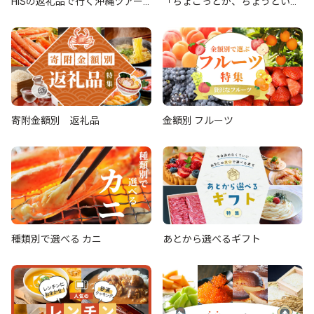
HISの返礼品で行く沖縄ツアー
「ちょこっとが、ちょうどい
旅行クーポン
い。」 小分け品
寄附金額別 返礼品
金額別 フルーツ
種類別で選べる カニ
あとから選べるギフト