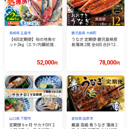
長崎県 五島市
鹿児島県 大崎町
【4回定期便】旬の地魚セ
うなぎ 定期便 鹿児島県産
ット2kg（エラ/内臓処理
長蒲焼 2尾 全6回 合計12尾
済）[PBJ002] 地魚 魚 お魚
国産 うなぎ 鰻 ウナギ 蒲焼
冷蔵 生もの 届くまでのお
き 蒲焼 かばやき 魚 魚介
楽しみ 地魚セット 地魚ボ
魚貝 海鮮 うな重 ひつまぶ
52,000
78,000
円
円
ックス 地魚BOX
し 蒲焼 訳あり ギフト 人気
おすすめ 鹿児島県 大崎町
大隅半島
山口県 下関市
愛知県 田原市
定期便 6ヶ月 サカナDIY 2
厳選 高級 青うなぎ 蒲焼 2