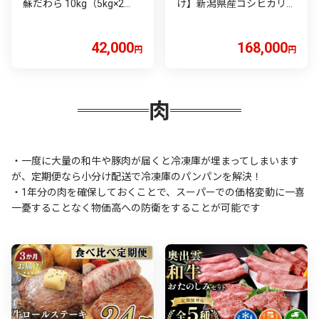
蘇だわら 10kg（5kg×2
け】新潟県産コシヒカリ5
袋）お米 定期便 合計 お米
kg
5kg×6袋 お米 10kg 20kg 3
0kg 米 精米 阿蘇のお米
42,000
168,000
円
円
肉
・一度に大量の和牛や豚肉が届くと冷凍庫が埋まってしまいます
が、定期便なら小分け配送で冷凍庫のパンパンを解決！
・1年分の肉を確保しておくことで、スーパーでの価格変動に一喜
一憂することなく物価高への防衛をすることが可能です