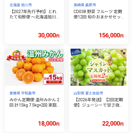
北海道 旭川市
長崎県 島原市
【2027年先行予約】とれ
CD038 野菜 フルーツ 定期
たて旬鮮便 ～北海道旭川
便12回 旬のおまかせセッ
市から旬の定期便～ 全3回
ト 野菜 フルーツ13～14品
【 野菜 アスパラ グリーン
目 卵6玉 [ 野菜 果物 フルー
アスパラ アスパラガス ゴ
ツ 卵 鶏卵 セット 詰め合わ
30,000
156,000
円
円
ールドラッシュ とうもろ
せ 産地直送 春 夏 秋 冬 舞
こし 赤肉 メロン フルーツ
岳の里 長崎県 島原市 ふる
果物 旭川市ふるさと納税
さと納税 ]
北海道ふるさと納税 旭川
市 北海道 お取り寄せ 定期
便 頒布会 冷蔵配送 クール
便 】 _01107
愛媛県 宇和島市
山梨県 富士吉田市
みかん定期便 温州みかん 2
【2026年発送】【2回定期
回 計15kg 7.5kg×2回 家庭
便】ジューシーで甘さ抜群
用 愛媛みかん 平石農園 先
厳選シャインマスカット1
行予約 柑橘定期便 定期便
kg以上×2回配送 ぶどう シ
mikan 愛媛ミカン 愛媛蜜
ャイン マスカット ブドウ
18,000
22,000
円
円
柑 温州 みかん 蜜柑 果物
しゃいんますかっと 果物
くだもの フルーツ 柑橘 産
フルーツ 旬 山梨県 2026年