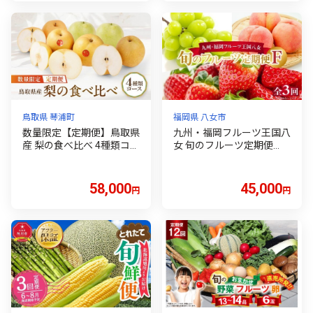
まおう フルーツ 果物 定期
便 福岡
鳥取県 琴浦町
福岡県 八女市
数量限定【定期便】鳥取県
九州・福岡フルーツ王国八
産 梨の食べ比べ 4種類コー
女 旬のフルーツ定期便
ス 梨 国産 国産梨 秋栄 新
【全3回】F ＜配送不可：
甘泉 二十世紀梨 王秋 王秋
北海道・沖縄・離島＞ フ
梨 梨定期便 梨食べ比べ 定
ルーツ 定期便 あまおう シ
58,000
45,000
円
円
期便 食べ比べ 鳥取県産梨
ャインマスカット もも 季
梨 梨 新鮮 旬 甘い あまい
節のフルーツ 果物 おすす
美味しい おいしい フルー
め セット 産地直送 福岡県
ツ 果物 くだもの 人気 おす
八女市
すめ 鳥取 琴浦町 送料無料