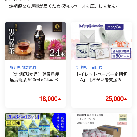
・定期便なら適量が届くため収納スペースを圧迫しません。
静岡県 牧之原市
新潟県 十日町市
【定期便3か月】静岡県産
トイレットペーパー定期便
黒烏龍茶 500ml × 24本 ペ
「A」【障がい者支援の返
ットボトル 黒ウーロン茶
礼品】
国産 ポリフェノール配合
いなば園 ウーロン茶 ペッ
18,000
25,000
円
円
トボトル飲料 ドリンク 飲
料 飲料類 飲み物 飲みもの
お茶 おちゃ 茶 烏龍茶 定期
便 おいしい 美味しい おす
すめ 水分補給 日用品 家庭
用 飲料類 備蓄 保管 防災
防災用品 生活必需品 消耗