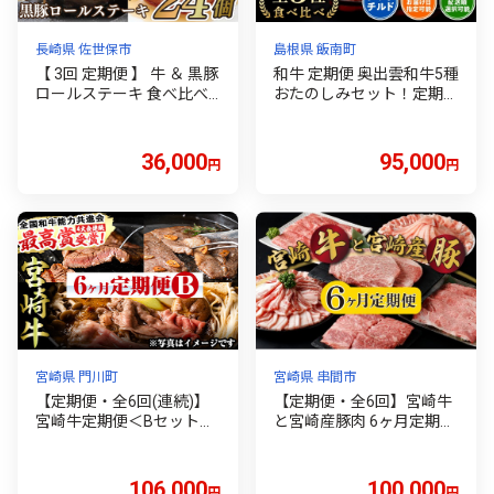
長崎県 佐世保市
島根県 飯南町
【 3回 定期便 】 牛 ＆ 黒豚
和牛 定期便 奥出雲和牛5種
ロールステーキ 食べ比べ
おたのしみセット！定期便
セット 国産 冷凍 無添加 無
で合計2.1kg【和牛 定期便
着色 やわらか ジューシー
肩ローススライス400g 焼
個包装 ステーキ ギフト 贈
肉用400g しゃぶしゃぶ用
36,000
95,000
円
円
答 ビーフ 牛肉 ポーク 豚肉
400g 赤身スライス450g 食
豚 豊味館 長崎県 佐世保市
べ比べ すきやき 人気 贈答
ギフト 冷蔵 チルド 日時指
定 定期便 贈答用 記念日 お
祝い 贈り物 】
宮崎県 門川町
宮崎県 串間市
【定期便・全6回(連続)】
【定期便・全6回】宮崎牛
宮崎牛定期便＜Bセット＞
と宮崎産豚肉 6ヶ月定期
お楽しみ 牛肉 国産 定期 ヒ
便！(計3.7kg) 肉 お肉 牛 豚
レ肉 ひれにく モモ ウデ ロ
牛肉 豚肉 定期 定期便 肉定
ース バラ スライス 宮崎県
期便 焼肉 特産品 グルメ 食
106,000
100,000
円
円