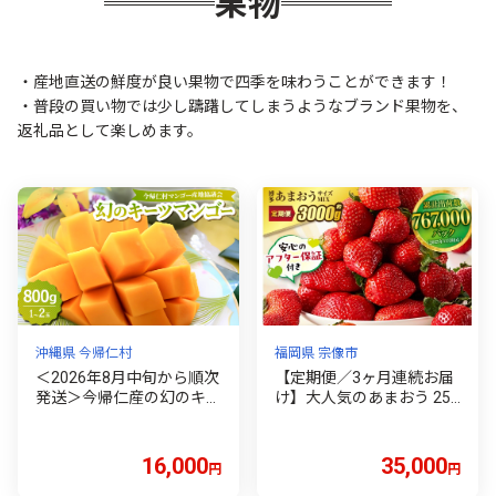
果物
り ワケアリ 天然本マグロ
藁焼きかつおのたたき 本
場 10万円 100000円 頒布
会 高知県 室戸市
・産地直送の鮮度が良い果物で四季を味わうことができます！
・普段の買い物では少し躊躇してしまうようなブランド果物を、
返礼品として楽しめます。
沖縄県 今帰仁村
福岡県 宗像市
＜2026年8月中旬から順次
【定期便／3ヶ月連続お届
発送＞今帰仁産の幻のキー
け】大人気のあまおう 250
ツマンゴー800g(1～2玉)
g×4パック 計3回 総量3.0k
【4014738】
g 3ヶ月定期便 福岡県産い
ちご【JAほたるの里】_H
16,000
35,000
円
円
B0032 いちご イチゴ 苺 あ