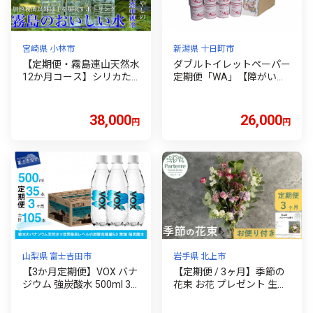
品 備蓄品 熱中症 対策 夏バ
テ予防 静岡県 牧之原市
宮崎県 小林市
新潟県 十日町市
【定期便・霧島連山天然水
ダブルトイレットペーパー
12か月コース】シリカた
定期便「WA」【障がい者
っぷり霧島のおいしい水2
支援の返礼品】
L×6本×12か月（国産 ナチ
ュラルウォーター ミネラ
38,000
26,000
円
円
ルウォーター 天然水 水 中
硬水 シリカ 美容 人気 霧島
宮崎 小林市 送料無料）
山梨県 富士吉田市
岩手県 北上市
【3か月定期便】VOX バナ
【定期便 / 3ヶ月】季節の
ジウム 強炭酸水 500ml 35
花束 お花 プレゼント 生花
本 【富士吉田市限定カー
贈り物 岩手県 北上市 G008
トン】 炭酸水 炭酸 強炭酸
4 花工房 パルテール 花 ア