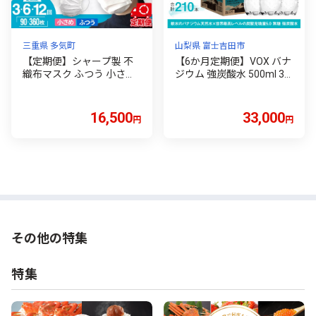
三重県 多気町
山梨県 富士吉田市
【定期便】シャープ製 不
【6か月定期便】VOX バナ
織布マスク ふつう 小さい
ジウム 強炭酸水 500ml 35
サイズ えらべる回数 3~12
本 【富士吉田市限定カー
回 | 日本製 国産 シャープ S
トン】 炭酸水 炭酸 強炭酸
HARP sharp 不織布 マスク
水 ソーダ ハイボール 割り
16,500
33,000
円
円
ますく プリーツ型 飛沫 対
材 炭酸飲料 スパークリン
策 日用品 おすすめ 人気 普
グウォーター 防災 備蓄 保
通 標準 白 三重県 多気町 S
存 ストック 防災グッズ 強
H-01-sel
炭酸水 山梨 富士吉田
その他の特集
特集