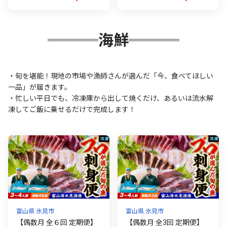
【配送日時指定可・冷蔵】
※関東以北・沖縄へのお届
けは冷凍 | 黒毛和牛 A4～A
5 お肉 牛肉 赤身 国産肉 国
海鮮
産牛肉 肉 和牛 おにく グル
メ お取り寄せ おすすめ 国
産 愛媛県 西条市 すき焼き
ステーキ 焼肉 しゃぶしゃ
ぶ
・旬を堪能！現地の市場や漁師さんが選んだ「今、食べてほしい
一品」が届きます。
・忙しい平日でも、冷凍庫から出して焼くだけ、あるいは流水解
凍してご飯に乗せるだけで完成します！
富山県 氷見市
富山県 氷見市
【偶数月 全６回 定期便】
【偶数月 全3回 定期便】