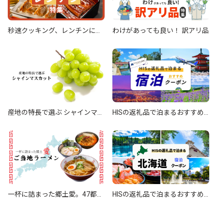
秒速クッキング、レンチンにお
わけがあっても良い！ 訳アリ品
まかせ！ 人気のレンチン
産地の特長で選ぶ シャインマス
HISの返礼品で泊まるおすすめ
カット
宿泊クーポン
一杯に詰まった郷土愛。47都道
HISの返礼品で泊まるおすすめ
府県「ご当地ラーメン」
『北海道』宿泊クーポン