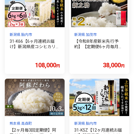
新潟県 胎内市
新潟県 加茂市
31-K66【6ヶ月連続お届
【令和8年産新米先行予
け】新潟県産コシヒカリ6
約】【定期便6ヶ月毎月お
kg（2kg×3袋）
届け】新潟県産 新之助 精
米 2kg（2kg×1袋）《10月
上旬から順次出荷》 新潟
108,000
38,000
円
円
県産新之助 新潟産新之助
加茂市産新之助 新之助 し
んのすけ 新潟 ブランド米
新之助 加茂市 加茂ユナイ
テッド
熊本県 高森町
新潟県 胎内市
【2ヶ月毎3回定期便】阿
31-K5Z【12ヶ月連続お届