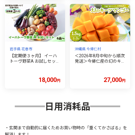
地直送 農家直送 数量限定
山梨 富士吉田市
国産 愛媛 宇和島 B018-01
7007
岩手県 花巻市
沖縄県 今帰仁村
【定期便３ヶ月】 イーハ
＜2026年8月中旬から順次
トーヴ野菜A お試しセット
発送＞今帰仁産の幻のキー
6品～【293】
ツマンゴー1.5kg(2～3玉)
【4014739】
18,000
27,000
円
円
日用消耗品
・玄関まで自動的に届くためお買い物時の「重くてかさばる」を
解消します！