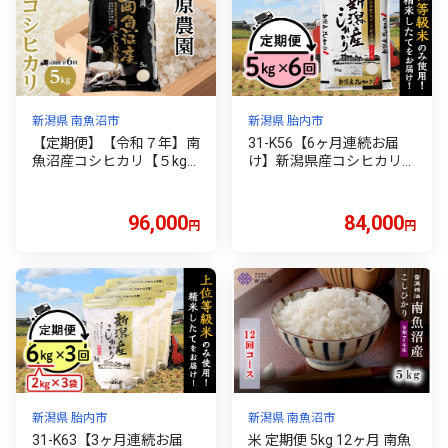
新潟県 南魚沼市
新潟県 胎内市
【定期便】【令和７年】南
31-K56【6ヶ月連続お届
魚沼産コシヒカリ【５kg×
け】新潟県産コシヒカリ5
全６回】|南魚沼 コシヒカ
kg
リ 定期便 お米 米 ふるさと
納税 産地直送 新潟県 日本
96,000
84,000
円
円
米 食品 米農家 自然栽培 高
品質 炊き立て 風味 香り 味
わい もちもち 食感 定期配
送 収穫 令和 米どころ
新潟県 胎内市
新潟県 南魚沼市
31-K63【3ヶ月連続お届
米 定期便 5kg 12ヶ月 南魚