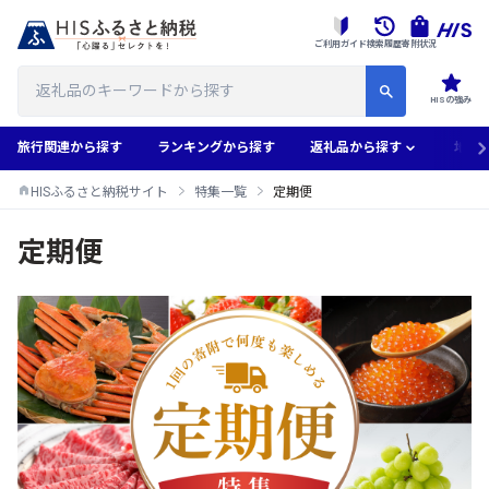
ご利用ガイド
検索履歴
寄附状況
HISの強み
旅行関連から探す
ランキングから探す
返礼品から探す
地域
HISふるさと納税サイト
特集一覧
定期便
定期便