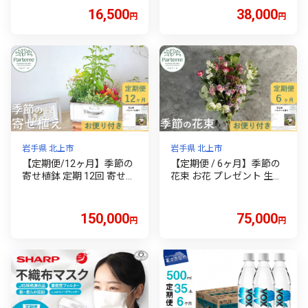
水 ソーダ ハイボール 割り
レンジ カラフル 記念日 誕
16,500
38,000
円
円
材 炭酸飲料 スパークリン
生日 結婚記念日 バレンタ
グウォーター 防災 備蓄 保
イン ホワイトデー 卒業祝
存 ストック 防災グッズ 強
い 入学式祝い プレゼント
炭酸水 山梨 富士吉田
敬老の日 クリスマス 正月
還暦 古希 喜寿 ギフト ブー
ケ おしゃれ
岩手県 北上市
岩手県 北上市
【定期便/12ヶ月】季節の
【定期便 / 6ヶ月】季節の
寄せ植鉢 定期 12回 寄せ植
花束 お花 プレゼント 生花
え 庭 インテリア フラワー
贈り物 岩手県 北上市 J005
アレンジ 装飾 季節 お花 毎
2 花工房 パルテール 花 ア
月 お届け 岩手県 北上市 O
レンジ カラフル 記念日 誕
150,000
75,000
円
円
0033 花工房パルテール
生日 母の日 敬老の日 クリ
スマス 正月 還暦 古希 喜寿
ギフト おしゃれ