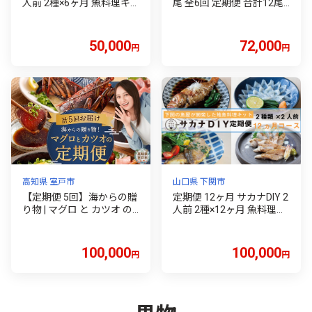
人前 2種×6ヶ月 魚料理キ
尾 全6回 定期便 合計12尾 (
ット ( 鮮魚 海鮮 魚介 海の
うなぎ うなぎ定期便 6回
幸 冷凍 真空 小分け セット
６ 定期 6ヶ月 6ヵ月 6か月
定期便 お楽しみ 毎月変わ
半年 72000円 )
50,000
72,000
円
円
る 地魚 煮魚 焼き魚 刺身
刺し身 さしみ お造り 唐揚
げ カツ 漬け 揚物 惣菜 絶
品 フライ お手軽 簡単調理
定期便 レシピ付き )
高知県 室戸市
山口県 下関市
【定期便 5回】海からの贈
定期便 12ヶ月 サカナDIY 2
り物 | マグロ と カツオ の
人前 2種×12ヶ月 魚料理キ
定期便 海鮮 鮪 鰹 ネギトロ
ット ( 鮮魚 海鮮 魚介 海の
刺身 海産物 魚介類 鮪 まぐ
幸 冷凍 真空 小分け セット
ろたたき 魚 海鮮 冷凍 タカ
定期便 お楽しみ 毎月変わ
100,000
100,000
円
円
シン 海鮮定期便 人気定期
る 地魚 煮魚 焼き魚 刺身
便 魚介定期便 ランキング
刺し身 さしみ お造り 唐揚
お楽しみ 頒布会 ふるさと
げ カツ 漬け 揚物 惣菜 絶
納税 定期便 美味しい 惣菜
品 フライ お手軽 簡単調理
お取り寄せ おさしみ 訳あ
定期便 レシピ付き )