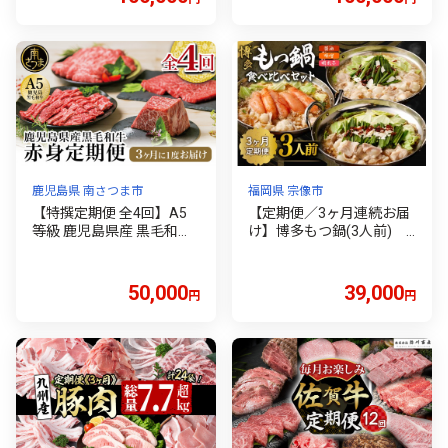
産 黒毛和牛 焼肉 ステーキ
べ比べ 内閣総理大臣賞 ギ
しゃぶしゃぶ すき焼き【R
フト プレゼント 贈り物 贈
-68】【株式会社ミヤチ
答 焼き肉 ロース しゃぶし
ク】
ゃぶ すき焼き お取り寄せ
宮崎県 串間市 _K030-T001
鹿児島県 南さつま市
福岡県 宗像市
【特撰定期便 全4回】A5
【定期便／3ヶ月連続お届
等級 鹿児島県産 黒毛和牛
け】博多もつ鍋(3人前)
赤身定期便 赤身肉 ヘルシ
食べ比べ_HB0001 | もつ鍋
ー ステーキ すき焼き しゃ
もつ鍋セット 鍋 国産牛 食
ぶしゃぶ 焼肉 ローストビ
べ比べ 定期便 お取り寄せ
50,000
39,000
円
円
ーフ ブロック お肉 国産 牛
福岡
肉 定期便 カミチク 南さつ
ま市