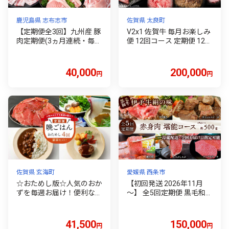
鹿児島県 志布志市
佐賀県 太良町
【定期便全3回】九州産 豚
V2x1 佐賀牛 毎月お楽しみ
肉定期便(3ヵ月連続・毎回
便 12回コース 定期便 12ヶ
2kg以上・計7.7kg以上) 定
月 ローストビーフ 赤身 焼
期便 お楽しみ 頒布会 国産
肉 ロース ステーキ ウデブ
肉 豚肉 豚バラ ロース 冷凍
ロック ヒレステーキ ハン
40,000
200,000
円
円
小分け すき焼き しゃぶし
バーグ しゃぶしゃぶ すき
ゃぶ 豚しゃぶ ランキング
焼き 切落し ロース ヒレ 人
人気 とんかつ トンカツ t0
気 おすすめ 国産牛 和牛 ブ
040-013
ランド牛 牛肉 肉 高級 佐賀
県 太良町
佐賀県 玄海町
愛媛県 西条市
☆おためし版☆人気のおか
【初回発送 2026年11月
ずを毎週お届け！便利な晩
～】 全5回定期便 黒毛和牛
ごはん定期便【全4回配
伊予牛 絹の味 ★人気の赤
送】
身★ 赤身堪能コース 愛
媛県西条市 青野精肉店
41,500
150,000
円
円