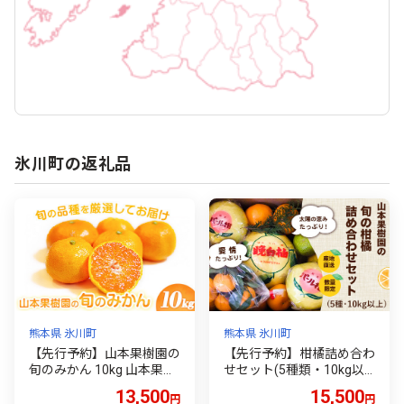
氷川町の返礼品
熊本県 氷川町
熊本県 氷川町
【先行予約】山本果樹園の
【先行予約】柑橘詰め合わ
旬のみかん 10kg 山本果樹
せセット(5種類・10kg以
園《９月中旬-2月末頃出
上) 《12月上旬-1月上旬頃
13,500
15,500
円
円
荷》蜜柑 柑橘 ひのあかり
出荷》山本果樹園 果物 フ