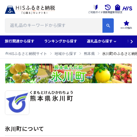
ご利用ガイド
検索履歴
寄附状況
HISの強み
旅行関連から探す
ランキングから探す
返礼品から探す
地域
HISふるさと納税サイト
地域から探す
熊本県
氷川町のふるさと納
くまもとけん
ひかわちょう
氷川町のふるさと納税返礼品一覧
熊本県
氷川町
氷川町について