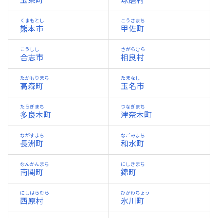
玉東町
球磨村
くまもとし
こうさまち
熊本市
甲佐町
こうしし
さがらむら
合志市
相良村
たかもりまち
たまなし
高森町
玉名市
たらぎまち
つなぎまち
多良木町
津奈木町
ながすまち
なごみまち
長洲町
和水町
なんかんまち
にしきまち
南関町
錦町
にしはらむら
ひかわちょう
西原村
氷川町