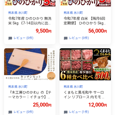
熊本県 氷川町
熊本県 氷川町
令和7年産 ひのひかり 無洗
令和7年産 白米 【隔月6回
米 5kg 《7-14日以内に出
定期便】 ひのひかり 5kg
荷予定(土日祝除く)予定》
《お申込み翌月から出荷》
9,500
56,000
円
円
熊本県産 無洗米 精米 氷川
熊本県産 白米 精米 氷川町
町 ひの 送料無料 ヒノヒカ
ひの 送料無料 ヒノヒカリ
レビュー (0件)
レビュー (0件)
リ コメ 便利 ブランド米 お
コメ 便利 ブランド米 お米
米 おこめ 熊本 SDGs
おこめ 熊本
熊本県 氷川町
熊本県 氷川町
『木工房ひのかわ』の【テ
くまもと黒毛和牛 サーロ
ーマカラー：イチョウ】カ
イン リブロース 内モモ 希
ッティングボードと調理ベ
少部位 500g 牛肉 焼肉用
25,000
12,000
円
円
ラセット 《180日以内に出
冷凍 《7-14日以内に出荷
荷予定(土日祝除く)》熊本
予定(土日祝除く)》 くまも
レビュー (0件)
レビュー (1件)