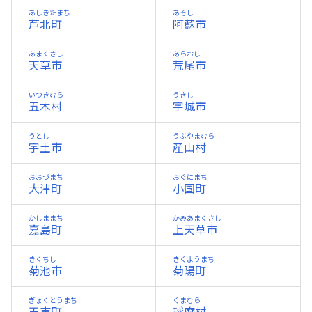
あしきたまち
あそし
芦北町
阿蘇市
あまくさし
あらおし
天草市
荒尾市
いつきむら
うきし
五木村
宇城市
うとし
うぶやまむら
宇土市
産山村
おおづまち
おぐにまち
大津町
小国町
かしままち
かみあまくさし
嘉島町
上天草市
きくちし
きくようまち
菊池市
菊陽町
ぎょくとうまち
くまむら