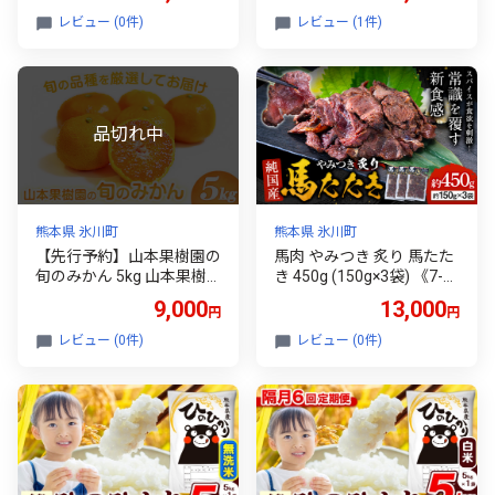
日南 豊福 肥後早生 青島
ルーツ みかん
レビュー (0件)
レビュー (1件)
旬の品種をお届け！フルー
ツ 果物
熊本県 氷川町
熊本県 氷川町
【先行予約】山本果樹園の
馬肉 やみつき 炙り 馬たた
旬のみかん 5kg 山本果樹
き 450g (150g×3袋) 《7-1
園《９月中旬-2月末頃出
4日以内に出荷予定(土日祝
9,000
13,000
円
円
荷》蜜柑 柑橘 ひのあかり
除く)》 熊本県 氷川町 肉
日南 豊福 肥後早生 青島
たたき 惣菜 おつまみ 送料
レビュー (0件)
レビュー (0件)
旬の品種をお届け！フルー
無料
ツ 果物