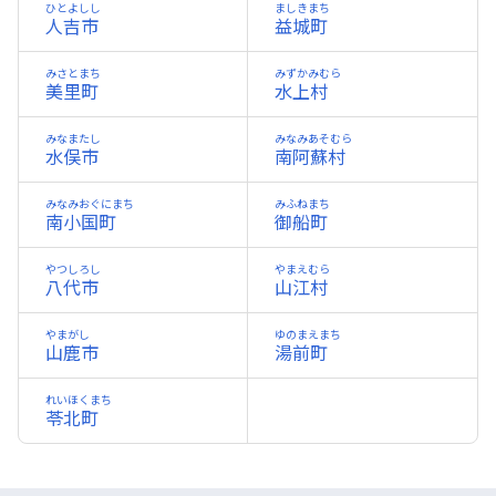
ひとよしし
ましきまち
人吉市
益城町
みさとまち
みずかみむら
美里町
水上村
みなまたし
みなみあそむら
水俣市
南阿蘇村
みなみおぐにまち
みふねまち
南小国町
御船町
やつしろし
やまえむら
八代市
山江村
やまがし
ゆのまえまち
山鹿市
湯前町
れいほくまち
苓北町