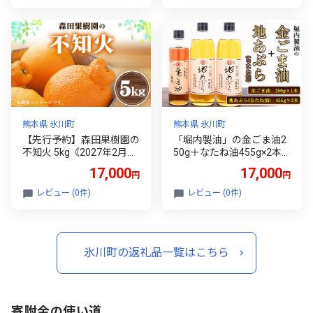
県 氷川町 国産 木工房ひの
と黒毛和牛 黒毛和牛 焼肉
かわ 木製 ハンドメイド カ
肉 お肉 熊本県 氷川町
ッティングボード まな板
調理ベラ 料理 シンプル ナ
チュラル モダン シック イ
ンテリア ギフト おしゃれ
家具 st-p
熊本県 氷川町
熊本県 氷川町
【先行予約】森田果樹園の
「堀内製油」の金ごま油2
不知火 5kg《2027年2月中
50g＋なたね油455g×2本
旬-4月下旬頃出荷》森田果
セット 熊本県氷川町産《3
17,000
17,000
円
円
樹園 果物 フルーツ 柑橘 熊
0日以内に出荷予定(土日祝
本
除く)》調味料 調理 料理
レビュー (0件)
レビュー (0件)
氷川町の返礼品一覧はこちら
寄附金の使い道