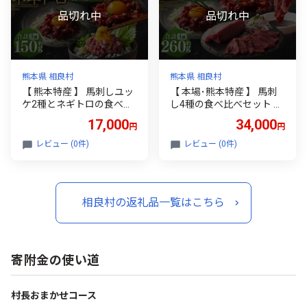
メ 特産品
せ グルメ 熊本 特産品
熊本県 相良村
熊本県 相良村
【 熊本特産 】 馬刺しユッ
【 本場･熊本特産 】 馬刺
ケ2種とネギトロの食べ比
し4種の食べ比べセット （
べセット （ ふじ馬刺し ･
ふじ馬刺し上赤身 ･ ユッケ
17,000
34,000
円
円
国産馬刺し ） 計約150g 馬
/ 国産馬刺し赤身 ･ ユッケ
肉 お肉 肉 馬 馬刺 刺身 お
） 計約260g 馬肉 お肉 肉
レビュー (0件)
レビュー (0件)
つまみ 晩酌 国産 熊本県産
馬 馬刺 刺身 おつまみ 晩酌
詰め合わせ 冷凍 小分け た
国産 熊本県産 詰め合わせ
れ付き お取り寄せ グルメ
食べ比べ 冷凍 小分け たれ
熊本 特産品
付き お取り寄せ グルメ 特
相良村の返礼品一覧はこちら
産品
寄附金の使い道
村長おまかせコース