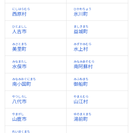
にしはらむら
ひかわちょう
西原村
氷川町
ひとよしし
ましきまち
人吉市
益城町
みさとまち
みずかみむら
美里町
水上村
みなまたし
みなみあそむら
水俣市
南阿蘇村
みなみおぐにまち
みふねまち
南小国町
御船町
やつしろし
やまえむら
八代市
山江村
やまがし
ゆのまえまち
山鹿市
湯前町
れいほくまち