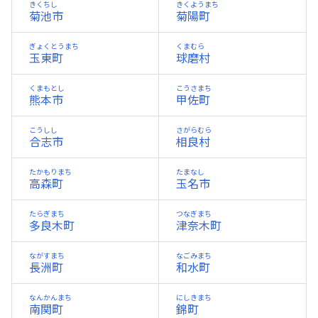
きくちし
きくようまち
菊池市
菊陽町
ぎょくとうまち
くまむら
玉東町
球磨村
くまもとし
こうさまち
熊本市
甲佐町
こうしし
さがらむら
合志市
相良村
たかもりまち
たまなし
高森町
玉名市
たらぎまち
つなぎまち
多良木町
津奈木町
ながすまち
なごみまち
長洲町
和水町
なんかんまち
にしきまち
南関町
錦町