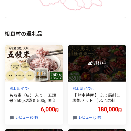
相良村の返礼品
熊本県 相良村
熊本県 相良村
もち麦（皮） 入り！ 五穀
【 熊本特産 】 ふじ馬刺し
米 250g×2袋 計500g 国産
堪能セット （ ふじ馬刺し
雑穀米 五穀 黒米 押し麦 う
メン ･ 大トロ ･ 中トロ ･ ヒ
6,000
180,000
円
円
るち玄米 赤米 ブレンド 米
レ ･ ロース ･ ランプ ･ 上赤
お米 雑穀 ご飯 ごはん 国産
身 ･ フタエゴ ･ バラヒモ ･
レビュー (0件)
レビュー (0件)
ユッケ ･ ネギトロ ） 計約8
20g 馬肉 お肉 肉 馬 馬刺 刺