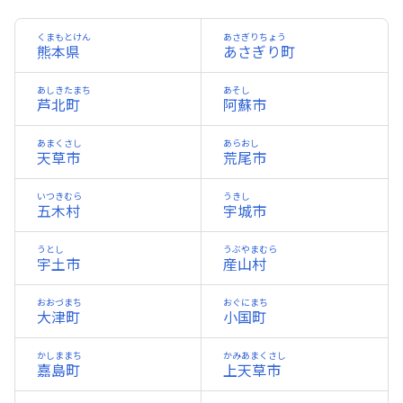
くまもとけん
あさぎりちょう
熊本県
あさぎり町
あしきたまち
あそし
芦北町
阿蘇市
あまくさし
あらおし
天草市
荒尾市
いつきむら
うきし
五木村
宇城市
うとし
うぶやまむら
宇土市
産山村
おおづまち
おぐにまち
大津町
小国町
かしままち
かみあまくさし
嘉島町
上天草市