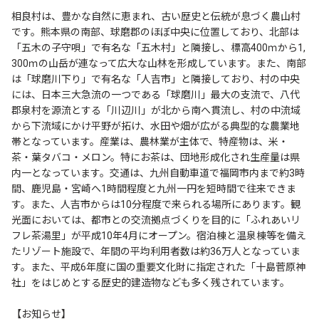
相良村は、豊かな自然に恵まれ、古い歴史と伝統が息づく農山村
です。熊本県の南部、球磨郡のほぼ中央に位置しており、北部は
「五木の子守唄」で有名な「五木村」と隣接し、標高400ｍから1,
300ｍの山岳が連なって広大な山林を形成しています。また、南部
は「球磨川下り」で有名な「人吉市」と隣接しており、村の中央
には、日本三大急流の一つである「球磨川」最大の支流で、八代
郡泉村を源流とする「川辺川」が北から南へ貫流し、村の中流域
から下流域にかけ平野が拓け、水田や畑が広がる典型的な農業地
帯となっています。産業は、農林業が主体で、特産物は、米・
茶・葉タバコ・メロン。特にお茶は、団地形成化され生産量は県
内一となっています。交通は、九州自動車道で福岡市内まで約3時
間、鹿児島・宮崎へ1時間程度と九州一円を短時間で往来できま
す。また、人吉市からは10分程度で来られる場所にあります。観
光面においては、都市との交流拠点づくりを目的に「ふれあいリ
フレ茶湯里」が平成10年4月にオープン。宿泊棟と温泉棟等を備え
たリゾート施設で、年間の平均利用者数は約36万人となっていま
す。また、平成6年度に国の重要文化財に指定された「十島菅原神
社」をはじめとする歴史的建造物なども多く残されています。
【お知らせ】