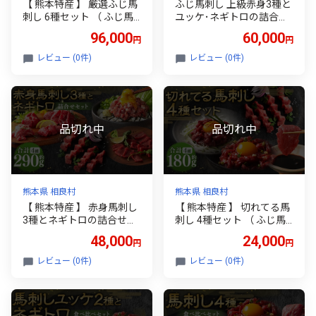
【 熊本特産 】 厳選ふじ馬
ふじ馬刺し 上級赤身3種と
刺し 6種セット （ ふじ馬
ユッケ･ネギトロの詰合せ
刺し大トロ ･ 中トロ ･ ヒレ
（ ふじ馬刺しロース ･ ラ
96,000
60,000
円
円
･ ランプ ･ 上赤身 ･ ネギト
ンプ ･ 上赤身 ･ ユッケ ･ ネ
ロ ） 計約450g 馬肉 お肉
ギトロ ） 計約390g 馬肉
レビュー (0件)
レビュー (0件)
肉 馬 馬刺 刺身 おつまみ
お肉 肉 馬 馬刺 刺身 おつ
晩酌 国産 熊本県産 詰め合
まみ 晩酌 国産 熊本県産 セ
わせ 食べ比べ 冷凍 小分け
ット 詰め合わせ 食べ比べ
たれ付き お取り寄せ グル
冷凍 小分け たれ付き お取
メ 特産品
り寄せ グルメ 特産品
熊本県 相良村
熊本県 相良村
【 熊本特産 】 赤身馬刺し
【 熊本特産 】 切れてる馬
3種とネギトロの詰合せセ
刺し 4種セット （ ふじ馬
ット （ ふじ馬刺しロース
刺し上赤身スライス ･ ユッ
48,000
24,000
円
円
･ ランプ ･ 上赤身 ･ ネギト
ケ / 国産馬刺し赤身スライ
ロ ） 計約290g 馬肉 お肉
ス ･ ユッケ ） 計約180g 馬
レビュー (0件)
レビュー (0件)
肉 馬 馬刺 刺身 おつまみ
肉 お肉 肉 馬 馬刺 刺身 お
晩酌 国産 熊本県産 詰め合
つまみ 晩酌 国産 熊本県産
わせ 食べ比べ 冷凍 小分け
詰め合わせ 食べ比べ 冷凍
たれ付き お取り寄せ グル
小分け たれ付き お取り寄