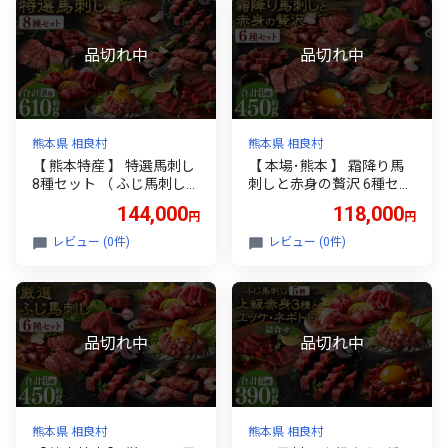
身 おつまみ 晩酌 国産 熊本
県産 詰め合わせ 食べ比べ
冷凍 小分け たれ付き お取
り寄せ グルメ 特産品
熊本県 相良村
熊本県 相良村
【 熊本特産 】 特選馬刺し
【 本場･熊本 】 霜降り馬
8種セット （ ふじ馬刺しメ
刺しと赤身の贅沢 6種セッ
ン ･ 大トロ ･ 中トロ ･ ヒレ
ト （ ふじ馬刺しメン ･ 大
144,000
118,000
円
円
･ ロース ･ ランプ ･ 上赤身
トロ ･ 中トロ ･ ヒレ ･ ロー
･ ネギトロ ） 計約560g 馬
ス ･ ユッケ ） 計約450g 馬
レビュー (0件)
レビュー (0件)
肉 お肉 肉 馬 馬刺 刺身 お
肉 お肉 肉 馬 馬刺 刺身 お
つまみ 晩酌 国産 熊本県産
つまみ 晩酌 国産 熊本県産
詰め合わせ 食べ比べ 冷凍
詰め合わせ 食べ比べ 冷凍
小分け たれ付き お取り寄
小分け たれ付き お取り寄
せ グルメ 特産品
せ グルメ 特産品
熊本県 相良村
熊本県 相良村