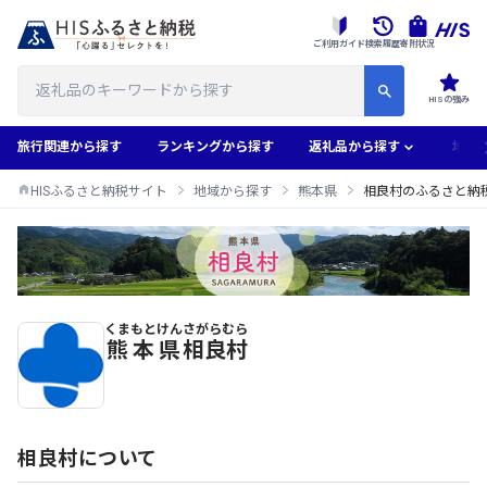
ご利用ガイド
検索履歴
寄附状況
HISの強み
旅行関連から探す
ランキングから探す
返礼品から探す
地域
HISふるさと納税サイト
地域から探す
熊本県
相良村のふるさと納
くまもとけん
さがらむら
相良村のふるさと納税返礼品一覧
熊本県
相良村
相良村について