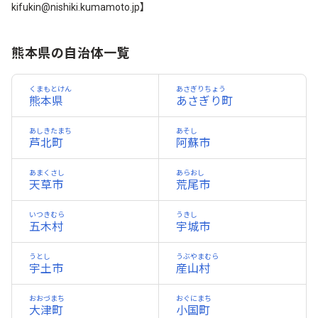
kifukin@nishiki.kumamoto.jp】
熊本県の自治体一覧
くまもとけん
あさぎりちょう
熊本県
あさぎり町
あしきたまち
あそし
芦北町
阿蘇市
あまくさし
あらおし
天草市
荒尾市
いつきむら
うきし
五木村
宇城市
うとし
うぶやまむら
宇土市
産山村
おおづまち
おぐにまち
大津町
小国町