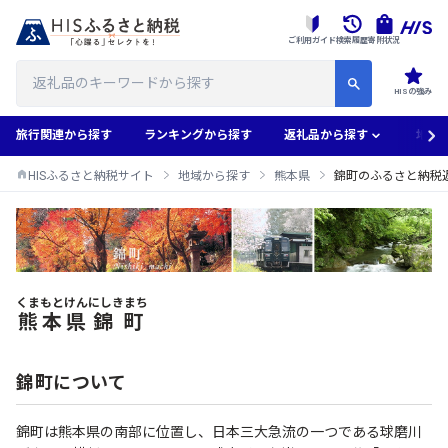
ご利用ガイド
検索履歴
寄附状況
HISの強み
旅行関連から探す
ランキングから探す
返礼品から探す
地域
HISふるさと納税サイト
地域から探す
熊本県
錦町のふるさと納税
くまもとけん
にしきまち
錦町のふるさと納税返礼品一覧
熊本県
錦町
錦町について
錦町は熊本県の南部に位置し、日本三大急流の一つである球磨川