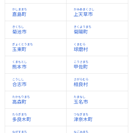
かしままち
かみあまくさし
嘉島町
上天草市
きくちし
きくようまち
菊池市
菊陽町
ぎょくとうまち
くまむら
玉東町
球磨村
くまもとし
こうさまち
熊本市
甲佐町
こうしし
さがらむら
合志市
相良村
たかもりまち
たまなし
高森町
玉名市
たらぎまち
つなぎまち
多良木町
津奈木町
ながすまち
なごみまち