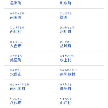
長洲町
和水町
なんかんまち
にしきまち
南関町
錦町
にしはらむら
ひかわちょう
西原村
氷川町
ひとよしし
ましきまち
人吉市
益城町
みさとまち
みずかみむら
美里町
水上村
みなまたし
みなみあそむら
水俣市
南阿蘇村
みなみおぐにまち
みふねまち
南小国町
御船町
やつしろし
やまえむら
八代市
山江村