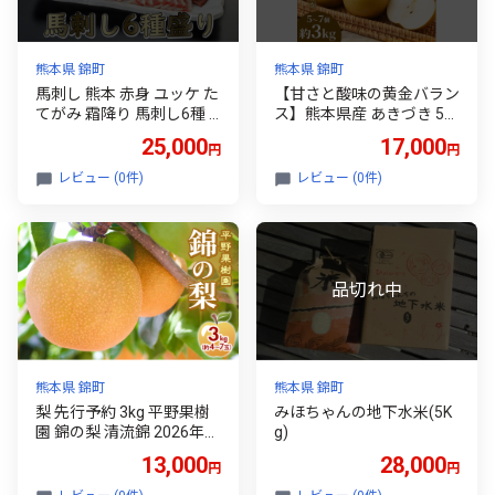
熊本県 錦町
熊本県 錦町
馬刺し 熊本 赤身 ユッケ た
【甘さと酸味の黄金バラン
てがみ 霜降り 馬刺し6種 4
ス】熊本県産 あきづき 5～
20g 食べ比べ セット 桜屋
7個(約3kg) 1箱 あきづき
25,000
17,000
円
円
馬刺 馬肉 肉 お肉 冷凍
梨 フルーツ 甘い 濃厚 農家
直送 ギフト 贈答用 家庭用
レビュー (0件)
レビュー (0件)
お取り寄せ 熊本県
熊本県 錦町
熊本県 錦町
梨 先行予約 3kg 平野果樹
みほちゃんの地下水米(5K
園 錦の梨 清流錦 2026年発
g)
送 フルーツ 果物 デザート
13,000
28,000
円
円
配送不可：離島