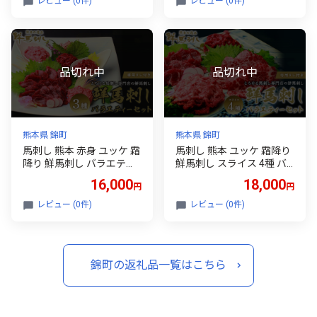
レビュー (0件)
レビュー (0件)
熊本県 錦町
熊本県 錦町
馬刺し 熊本 赤身 ユッケ 霜
馬刺し 熊本 ユッケ 霜降り
降り 鮮馬刺し バラエティ
鮮馬刺し スライス 4種 バ
ー 3種 セット 食べ比べ 馬
ラエティーセット 食べ比
16,000
18,000
円
円
刺 馬肉 肉 お肉 冷凍
べ 馬刺 馬肉 肉 お肉 冷凍
レビュー (0件)
レビュー (0件)
錦町の返礼品一覧はこちら