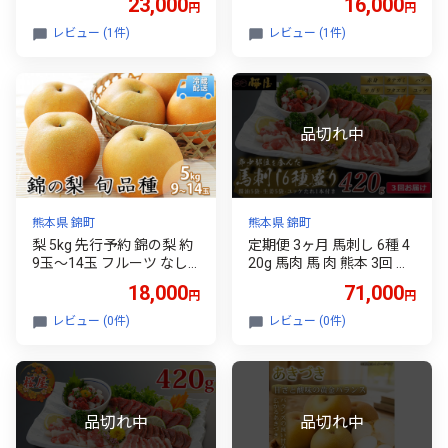
23,000
16,000
円
円
年発送 鎌木果樹園 配送不
可:離島
レビュー (1件)
レビュー (1件)
熊本県 錦町
熊本県 錦町
梨 5kg 先行予約 錦の梨 約
定期便 3ヶ月 馬刺し 6種 4
9玉～14玉 フルーツ なし
20g 馬肉 馬 肉 熊本 3回 お
ナシ 果物 デザート 2026年
楽しみ 桜屋 ※配送不可：
18,000
71,000
円
円
発送 古里農園 配送不可:離
離島
島
レビュー (0件)
レビュー (0件)