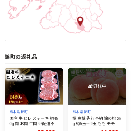
錦町の返礼品
熊本県 錦町
熊本県 錦町
国産 牛 ヒレ ステーキ 約48
桃 白桃 先行予約 錦の桃 2k
0g 肉 お肉 牛肉 ※配送不
g 約5玉～9玉 もも モモ フ
可：離島
ルーツ 果物 デザート 2026