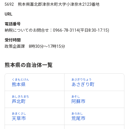
5692 熊本県葦北郡津奈木町大字小津奈木2123番地
URL
電話番号
納税についてのお問合せ：0966-78-3114(平日8:30-17:15)
受付時間
政策企画課 8時30分～17時15分
熊本県の自治体一覧
くまもとけん
あさぎりちょう
熊本県
あさぎり町
あしきたまち
あそし
芦北町
阿蘇市
あまくさし
あらおし
天草市
荒尾市