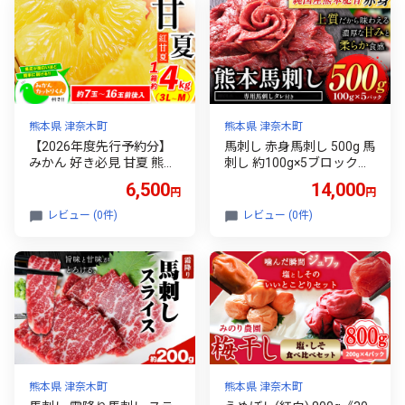
熊本県 津奈木町
熊本県 津奈木町
【2026年度先行予約分】
馬刺し 赤身馬刺し 500g 馬
みかん 好き必見 甘夏 熊本
刺し 約100g×5ブロック
県産(津奈木町産含む) 甘夏
(タレ5ml×5袋) 純国産 熊本
6,500
14,000
円
円
約 4kg (約7-16玉前後) 柑
肥育 肉 生食用 冷凍《3-7
橘 大玉 ミカン《2月中旬-4
日以内に出荷予定(土日祝
レビュー (0件)
レビュー (0件)
月末頃出荷》 フルーツ 旬
除く)》 馬肉 赤身 タレ付き
甘夏みかん 果物 訳あり 定
送料無料
期 でない
熊本県 津奈木町
熊本県 津奈木町