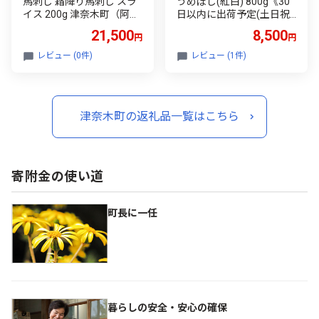
馬刺し 霜降り馬刺し スラ
うめぼし(紅白) 800g《30
イス 200g 津奈木町（阿蘇
日以内に出荷予定(土日祝
牧場） 《2027年1月中旬-4
除く)》熊本県 葦北郡 津奈
21,500
8,500
円
円
月末頃出荷》熊本県 葦北
木町 梅 梅干し 天日干し み
郡 津奈木町 津奈木町（阿
のり農園
レビュー (0件)
レビュー (1件)
蘇牧場）
津奈木町の返礼品一覧はこちら
寄附金の使い道
町長に一任
暮らしの安全・安心の確保