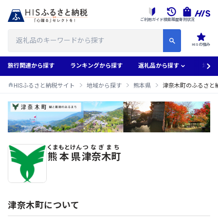
ご利用ガイド
検索履歴
寄附状況
HISの強み
旅行関連から探す
ランキングから探す
返礼品から探す
地域
HISふるさと納税サイト
地域から探す
熊本県
津奈木町のふるさと
くまもとけん
つなぎまち
津奈木町のふるさと納税返礼品一覧
熊本県
津奈木町
津奈木町について