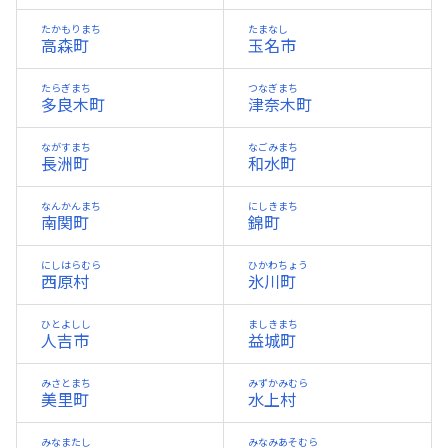
たかもりまち
たまなし
高森町
玉名市
たらぎまち
つなぎまち
多良木町
津奈木町
ながすまち
なごみまち
長洲町
和水町
なんかんまち
にしきまち
南関町
錦町
にしはらむら
ひかわちょう
西原村
氷川町
ひとよしし
ましきまち
人吉市
益城町
みさとまち
みずかみむら
美里町
水上村
みなまたし
みなみあそむら