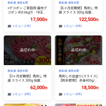
熊本県 津奈木町
熊本県 津奈木町
×デコポン ご家庭用 露地デ
【6ヶ月定期便】馬刺し 特
コポン 約3.6kg(9‐18玉前
選 スライス 300g 桜屋
後) 訳あり 熊本県産 柑橘
《お申込み翌月から出荷》
17,000
122,500
円
円
個別光センサー選果 柑橘
熊本県 津奈木町 スライス
不知火 みかん《2月下旬-4
スライス済み 特選 冷凍 小
レビュー (1件)
レビュー (0件)
月末頃出荷》 st-p
分け 送料無料 肉 馬肉 熊本
専用醤油付き 包丁不要
熊本県 津奈木町
熊本県 津奈木町
【3ヶ月定期便】馬刺し 特
馬刺しの皿盛り(スライス)
選 スライス 300g 桜屋
【熊本肥育】 赤身400g/フ
《お申込み翌月から出荷》
タエゴ120g/コーネ120g
62,000
18,500
円
円
熊本県 津奈木町 スライス
(タレ5ml×6袋) 《30日以内
スライス済み 特選 冷凍 小
に出荷予定(土日祝除く)》
レビュー (0件)
レビュー (0件)
分け 送料無料 肉 馬 馬肉
熊本県 葦北郡 津奈木町
熊本 専用醤油付き 包丁不
要