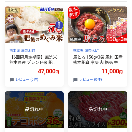
熊本県 津奈木町
熊本県 津奈木町
【6回隔月定期便】無洗米
馬とろ 150g×3袋 馬刺 国産
熊本県産 ブレンド米 肥後
熊本肥育 冷凍 肉 絶品 牛肉
のめぐみ米 5kg 熊本県産
よりヘルシー 馬肉 熊本県
47,000
11,000
円
円
ふるさと納税 米 こめ ふる
葦北郡 津奈木町《7-14日
さとのうぜい コメ お米 お
以内に出荷予定(土日祝除
レビュー (0件)
レビュー (0件)
こめ《お申込み翌月から出
く) 》
荷》