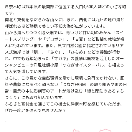
津奈木町は熊本県の最南部に位置する人口4,600人ほどの小さな町
です。
南北と東側をなだらかな山々に囲まれ、西側には九州の地中海と
呼ばれるほど静穏で美しい不知火海が広がっています。
山から海へとつづく段々畑では、青いけど甘い幻のみかん「スイ
ートスプリング」や「デコポン」、「甘夏」など柑橘の栽培が盛
んに行われています。また、県立自然公園に指定されているリア
ス式海岸では「鯛」、「ふぐ」、「ひらめ」などの養殖が行わ
れ、中でも近年始まった「マガキ」の養殖は廃校を活用したオー
シャンビューの洋風牡蠣小屋「つなぎオイスターバル」も相まっ
て人気を博しています。
さらに、この豊かな自然環境を活かし環境に負荷をかけない、肥
料や農薬になるべく頼らない「つなぎFARM」の取り組みや町の日
常・風景の中に彫刻等のアートが溶け込む「緑と彫刻のあるまち
づくり」にも取り組んでいます。
ふるさと寄付金を通じてこの機会に津奈木町を感じていただき、
ぜひ一度足を運んで見ませんか？