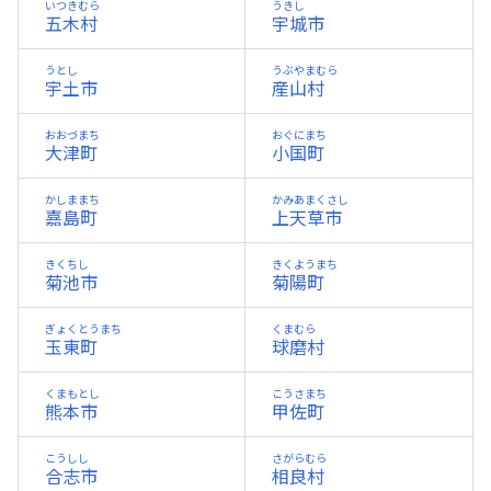
いつきむら
うきし
五木村
宇城市
うとし
うぶやまむら
宇土市
産山村
おおづまち
おぐにまち
大津町
小国町
かしままち
かみあまくさし
嘉島町
上天草市
きくちし
きくようまち
菊池市
菊陽町
ぎょくとうまち
くまむら
玉東町
球磨村
くまもとし
こうさまち
熊本市
甲佐町
こうしし
さがらむら
合志市
相良村