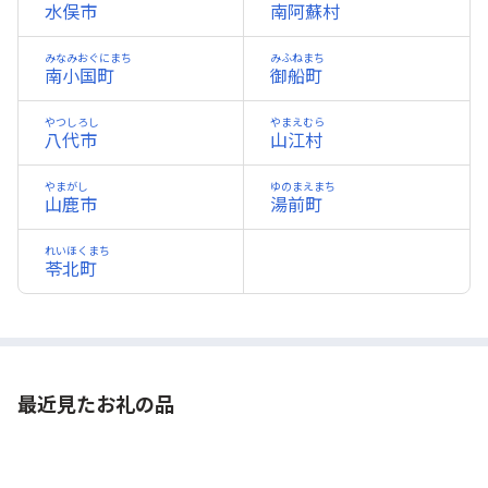
水俣市
南阿蘇村
みなみおぐにまち
みふねまち
南小国町
御船町
やつしろし
やまえむら
八代市
山江村
やまがし
ゆのまえまち
山鹿市
湯前町
れいほくまち
苓北町
最近見たお礼の品