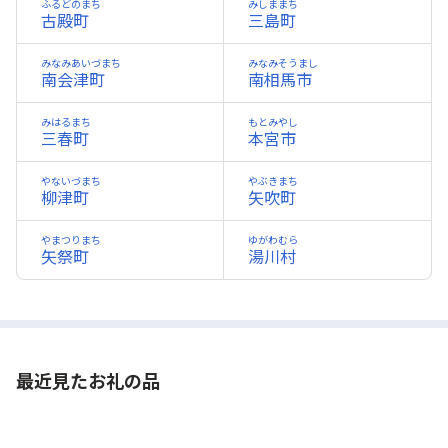
ふるどのまち
みしままち
古殿町
三島町
みなみあいづまち
みなみそうまし
南会津町
南相馬市
みはるまち
もとみやし
三春町
本宮市
やないづまち
やぶきまち
柳津町
矢吹町
やまつりまち
ゆがわむら
矢祭町
湯川村
最近見たお礼の品