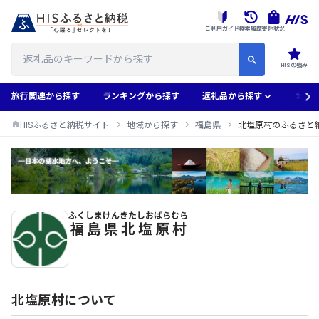
ご利用ガイド
検索履歴
寄附状況
HISの強み
旅行関連から探す
ランキングから探す
返礼品から探す
地域
HISふるさと納税サイト
地域から探す
福島県
北塩原村のふるさと
ふくしまけん
きたしおばらむら
北塩原村のふるさと納税返礼品一覧
福島県
北塩原村
北塩原村について