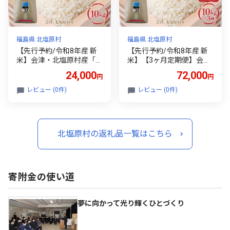
福島県 北塩原村
福島県 北塩原村
【先行予約/令和8年産 新
【先行予約/令和8年産 新
米】会津・北塩原村産「ひ
米】【3ヶ月定期便】会
とめぼれ」10kg（大塩棚
津・北塩原村産「ひとめぼ
24,000
72,000
円
円
田米・標高500ｍ里山栽
れ」10kg×3回お届け(大塩
培） 【ふるさと納税 人気
棚田米・標高500ｍ里山栽
レビュー (0件)
レビュー (0件)
おすすめ ランキング 新米
培） 【ふるさと納税 人気
精米 ブランド米 銘柄米 ひ
おすすめ ランキング 新米
とめぼれ 定期便 大塩棚田
精米 ブランド米 銘柄米 ひ
米 福島 会津 裏磐梯 北塩原
とめぼれ 定期便 大塩棚田
北塩原村の返礼品一覧はこちら
送料無料】 KBK039
米 福島 会津 裏磐梯 北塩原
送料無料】 KBK040
寄附金の使い道
夢に向かって光り輝くひとづくり