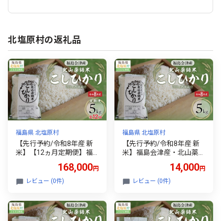
北塩原村の返礼品
福島県 北塩原村
福島県 北塩原村
【先行予約/令和8年産 新
【先行予約/令和8年産 新
米】【12ヵ月定期便】福
米】福島会津産・北山薬師
島会津産・北山薬師米こし
米こしひかり5kg(200m高
168,000
14,000
円
円
ひかり5kg×12回お届け(20
地栽培） 【 ふるさと納税
0m高地栽培） 【 ふるさと
人気 おすすめ 白米 精米 銘
レビュー (0件)
レビュー (0件)
納税 人気 おすすめ 白米 精
柄米 ブランド米 コシヒカ
米 銘柄米 ブランド米 コシ
リ 米 2kg 国産 定期便 福島
ヒカリ 米 2kg 国産 定期便
会津 裏磐梯 北塩原 送料無
福島 会津 裏磐梯 北塩原 送
料 】 KBAG010