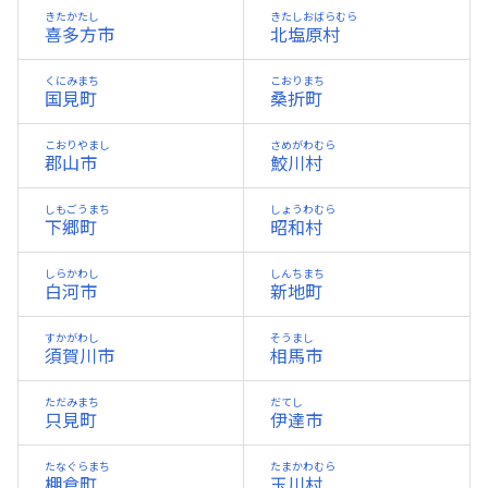
きたかたし
きたしおばらむら
喜多方市
北塩原村
くにみまち
こおりまち
国見町
桑折町
こおりやまし
さめがわむら
郡山市
鮫川村
しもごうまち
しょうわむら
下郷町
昭和村
しらかわし
しんちまち
白河市
新地町
すかがわし
そうまし
須賀川市
相馬市
ただみまち
だてし
只見町
伊達市
たなぐらまち
たまかわむら
棚倉町
玉川村