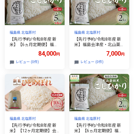
料無料 】 KBAG012
福島県 北塩原村
福島県 北塩原村
【先行予約/令和8年産 新
【先行予約/令和8年産 新
米】【6ヵ月定期便】福島
米】福島会津産・北山薬師
会津産・北山薬師米こしひ
米こしひかり2kg(200m高
84,000
7,000
円
円
かり5kg×6回お届け(200m
地栽培） 【 ふるさと納税
高地栽培） 【 ふるさと納
人気 おすすめ 白米 精米 銘
レビュー (0件)
レビュー (0件)
税 人気 おすすめ 白米 精米
柄米 ブランド米 コシヒカ
銘柄米 ブランド米 コシヒ
リ 米 2kg 国産 定期便 福島
カリ 米 2kg 国産 定期便 福
会津 裏磐梯 北塩原 送料無
島 会津 裏磐梯 北塩原 送料
料 】 KBAG007
無料 】 KBAG011
福島県 北塩原村
福島県 北塩原村
【先行予約/令和8年産 新
【先行予約/令和8年産 新
米】【12ヶ月定期便】会
米】【6ヵ月定期便】福島