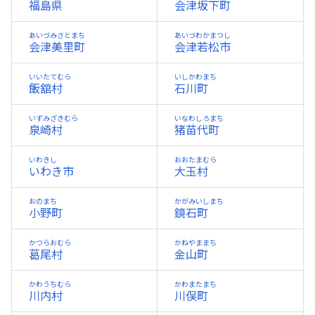
福島県
会津坂下町
あいづみさとまち
あいづわかまつし
会津美里町
会津若松市
いいたてむら
いしかわまち
飯舘村
石川町
いずみざきむら
いなわしろまち
泉崎村
猪苗代町
いわきし
おおたまむら
いわき市
大玉村
おのまち
かがみいしまち
小野町
鏡石町
かつらおむら
かねやままち
葛尾村
金山町
かわうちむら
かわまたまち
川内村
川俣町