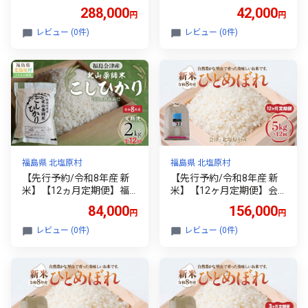
津・北塩原村産「ひとめぼ
会津産・北山薬師米こしひ
288,000
42,000
円
円
れ」10kg×12回お届け(大
かり2kg×6回お届け(200m
塩棚田米・標高500ｍ里山
高地栽培） 【 ふるさと納
レビュー (0件)
レビュー (0件)
栽培） 【ふるさと納税 人
税 人気 おすすめ 白米 精米
気 おすすめ ランキング 新
銘柄米 ブランド米 コシヒ
米 精米 ブランド米 銘柄米
カリ 米 2kg 国産 定期便 福
ひとめぼれ 定期便 大塩棚
島 会津 裏磐梯 北塩原 送料
田米 福島 会津 裏磐梯 北塩
無料 】 KBAG008
原 送料無料】 KBK042
福島県 北塩原村
福島県 北塩原村
【先行予約/令和8年産 新
【先行予約/令和8年産 新
米】【12ヵ月定期便】福
米】【12ヶ月定期便】会
島会津産・北山薬師米こし
津・北塩原村産「ひとめぼ
84,000
156,000
円
円
ひかり2kg×12回お届け(20
れ」5kg×12回お届け(大塩
0m高地栽培） 【 ふるさと
棚田米・標高500ｍ里山栽
レビュー (0件)
レビュー (0件)
納税 人気 おすすめ 白米 精
培） 【ふるさと納税 人気
米 銘柄米 ブランド米 コシ
おすすめ ランキング 新米
ヒカリ 米 2kg 国産 定期便
精米 ブランド米 銘柄米 ひ
福島 会津 裏磐梯 北塩原 送
とめぼれ 定期便 大塩棚田
料無料 】 KBAG009
米 福島 会津 裏磐梯 北塩原
送料無料】 KBK038