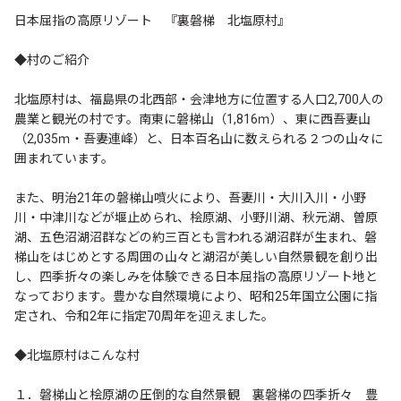
日本屈指の高原リゾート 『裏磐梯 北塩原村』
◆村のご紹介
北塩原村は、福島県の北西部・会津地方に位置する人口2,700人の
農業と観光の村です。南東に磐梯山（1,816ｍ）、東に西吾妻山
（2,035ｍ・吾妻連峰）と、日本百名山に数えられる２つの山々に
囲まれています。
また、明治21年の磐梯山噴火により、吾妻川・大川入川・小野
川・中津川などが堰止められ、桧原湖、小野川湖、秋元湖、曽原
湖、五色沼湖沼群などの約三百とも言われる湖沼群が生まれ、磐
梯山をはじめとする周囲の山々と湖沼が美しい自然景観を創り出
し、四季折々の楽しみを体験できる日本屈指の高原リゾート地と
なっております。豊かな自然環境により、昭和25年国立公園に指
定され、令和2年に指定70周年を迎えました。
◆北塩原村はこんな村
１．磐梯山と桧原湖の圧倒的な自然景観 裏磐梯の四季折々 豊