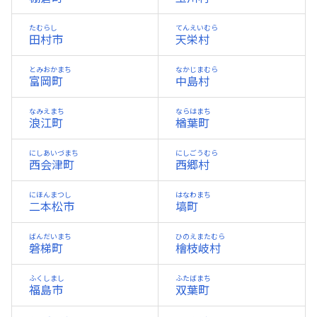
たむらし
てんえいむら
田村市
天栄村
とみおかまち
なかじまむら
富岡町
中島村
なみえまち
ならはまち
浪江町
楢葉町
にしあいづまち
にしごうむら
西会津町
西郷村
にほんまつし
はなわまち
二本松市
塙町
ばんだいまち
ひのえまたむら
磐梯町
檜枝岐村
ふくしまし
ふたばまち
福島市
双葉町