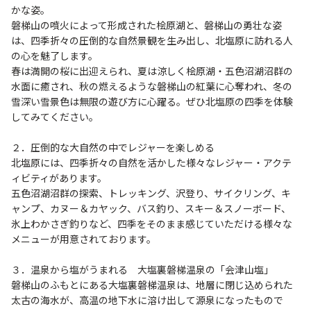
かな姿。
磐梯山の噴火によって形成された桧原湖と、磐梯山の勇壮な姿
は、四季折々の圧倒的な自然景観を生み出し、北塩原に訪れる人
の心を魅了します。
春は満開の桜に出迎えられ、夏は涼しく桧原湖・五色沼湖沼群の
水面に癒され、秋の燃えるような磐梯山の紅葉に心奪われ、冬の
雪深い雪景色は無限の遊び方に心躍る。ぜひ北塩原の四季を体験
してみてください。
２．圧倒的な大自然の中でレジャーを楽しめる
北塩原には、四季折々の自然を活かした様々なレジャー・アクテ
ィビティがあります。
五色沼湖沼群の探索、トレッキング、沢登り、サイクリング、キ
ャンプ、カヌー＆カヤック、バス釣り、スキー＆スノーボード、
氷上わかさぎ釣りなど、四季をそのまま感じていただける様々な
メニューが用意されております。
３．温泉から塩がうまれる 大塩裏磐梯温泉の「会津山塩」
磐梯山のふもとにある大塩裏磐梯温泉は、地層に閉じ込められた
太古の海水が、高温の地下水に溶け出して源泉になったもので