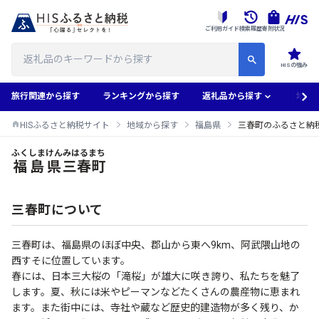
ご利用ガイド
検索履歴
寄附状況
HISの強み
旅行関連から探す
ランキングから探す
返礼品から探す
地域
HISふるさと納税サイト
地域から探す
福島県
三春町のふるさと納
ふくしまけん
みはるまち
三春町のふるさと納税返礼品一覧
福島県
三春町
三春町について
三春町は、福島県のほぼ中央、郡山から東へ9km、阿武隈山地の
西すそに位置しています。
春には、日本三大桜の「滝桜」が雄大に咲き誇り、私たちを魅了
します。夏、秋には米やピーマンなどたくさんの農産物に恵まれ
ます。また街中には、寺社や蔵など歴史的建造物が多く残り、か