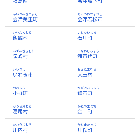
福島県
会津坂下町
あいづみさとまち
あいづわかまつし
会津美里町
会津若松市
いいたてむら
いしかわまち
飯舘村
石川町
いずみざきむら
いなわしろまち
泉崎村
猪苗代町
いわきし
おおたまむら
いわき市
大玉村
おのまち
かがみいしまち
小野町
鏡石町
かつらおむら
かねやままち
葛尾村
金山町
かわうちむら
かわまたまち
川内村
川俣町