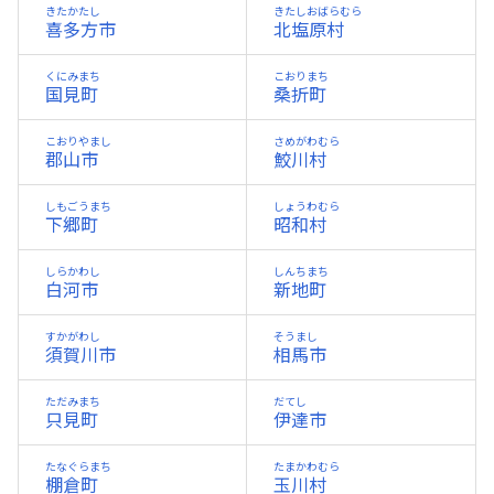
きたかたし
きたしおばらむら
喜多方市
北塩原村
くにみまち
こおりまち
国見町
桑折町
こおりやまし
さめがわむら
郡山市
鮫川村
しもごうまち
しょうわむら
下郷町
昭和村
しらかわし
しんちまち
白河市
新地町
すかがわし
そうまし
須賀川市
相馬市
ただみまち
だてし
只見町
伊達市
たなぐらまち
たまかわむら
棚倉町
玉川村