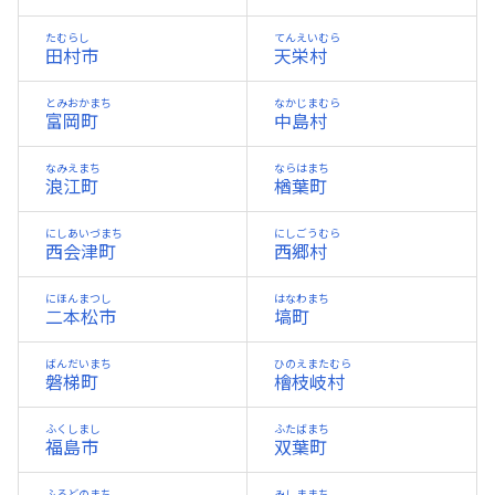
たむらし
てんえいむら
田村市
天栄村
とみおかまち
なかじまむら
富岡町
中島村
なみえまち
ならはまち
浪江町
楢葉町
にしあいづまち
にしごうむら
西会津町
西郷村
にほんまつし
はなわまち
二本松市
塙町
ばんだいまち
ひのえまたむら
磐梯町
檜枝岐村
ふくしまし
ふたばまち
福島市
双葉町
ふるどのまち
みしままち