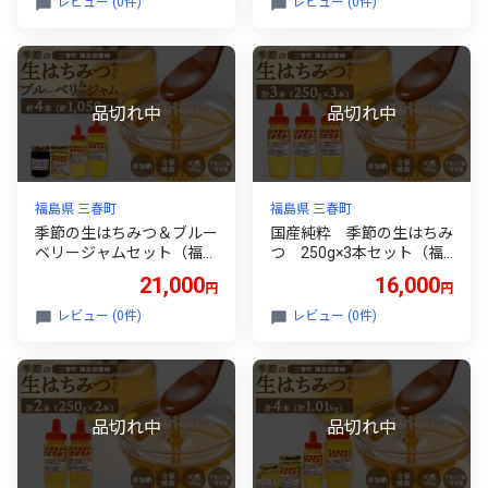
レビュー (0件)
レビュー (0件)
福島県 三春町
福島県 三春町
季節の生はちみつ＆ブルー
国産純粋 季節の生はちみ
ベリージャムセット（福島
つ 250g×3本セット（福
県三春町産） 【07521-0
島県三春町産） 【07521
21,000
16,000
円
円
164】
-0163】
レビュー (0件)
レビュー (0件)