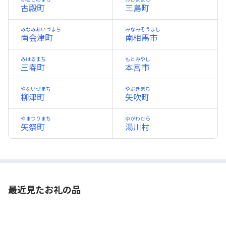
古殿町
三島町
みなみあいづまち
みなみそうまし
南会津町
南相馬市
みはるまち
もとみやし
三春町
本宮市
やないづまち
やぶきまち
柳津町
矢吹町
やまつりまち
ゆがわむら
矢祭町
湯川村
最近見たお礼の品