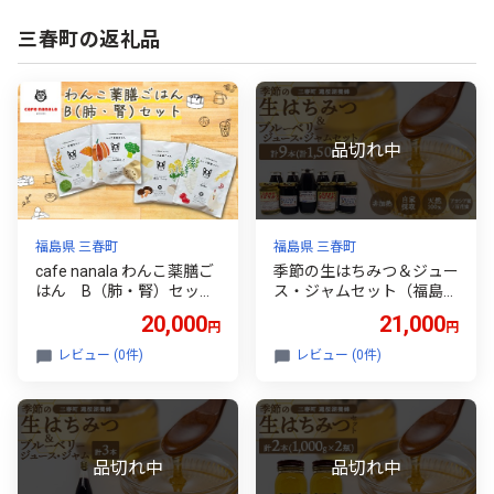
三春町の返礼品
福島県 三春町
福島県 三春町
cafe nanala わんこ薬膳ご
季節の生はちみつ＆ジュー
はん B（肺・腎）セッ
ス・ジャムセット（福島県
ト 【07521-0137】
三春町産） 【07521-016
20,000
21,000
円
円
9】
レビュー (0件)
レビュー (0件)