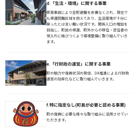
d.「生活・環境」に関する事業
原発事故により全町避難を余儀なくされ、現在で
も帰還困難区域を抱えており、生活環境が十分に
戻ったとは言い難い状況です。関係人口の増加を
目指し、町民の帰還、町外からの移住・定住者の
受入れに結びつくよう環境整備に取り組んでいき
ます。
e.「行財政の運営」に関する事業
町の魅力や復興状況の発信、DX推進による行財政
運営の効率化などに取り組んでいきます。
f.特に指定なし(町長が必要と認める事業)
町の復興に必要な様々な取り組みに活用させてい
ただきます。