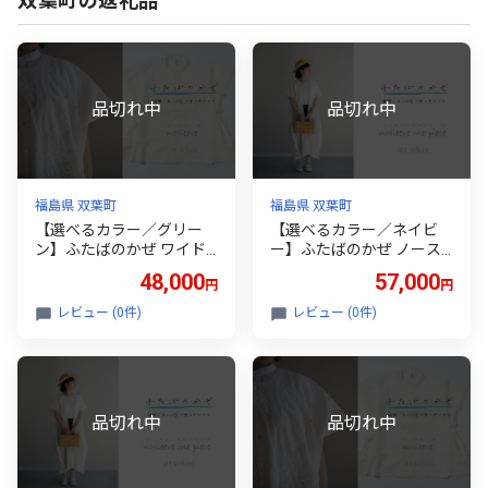
双葉町の返礼品
福島県 双葉町
福島県 双葉町
【選べるカラー／グリー
【選べるカラー／ネイビ
ン】ふたばのかぜ ワイド
ー】ふたばのかぜ ノース
ノースリーブ シャツ レデ
リーブワンピース レディ
48,000
57,000
円
円
ィース フリーサイズ サス
ース フリーサイズ 福島県
テナブル 福島県 双葉町
双葉町
レビュー (0件)
レビュー (0件)