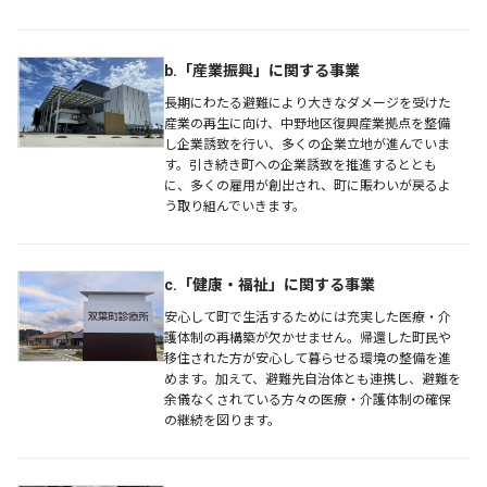
b.「産業振興」に関する事業
長期にわたる避難により大きなダメージを受けた
産業の再生に向け、中野地区復興産業拠点を整備
し企業誘致を行い、多くの企業立地が進んでいま
す。引き続き町への企業誘致を推進するととも
に、多くの雇用が創出され、町に賑わいが戻るよ
う取り組んでいきます。
c.「健康・福祉」に関する事業
安心して町で生活するためには充実した医療・介
護体制の再構築が欠かせません。帰還した町民や
移住された方が安心して暮らせる環境の整備を進
めます。加えて、避難先自治体とも連携し、避難を
余儀なくされている方々の医療・介護体制の確保
の継続を図ります。