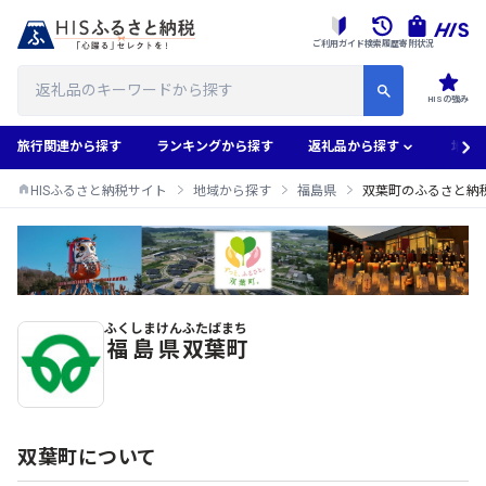
ご利用ガイド
検索履歴
寄附状況
HISの強み
旅行関連から探す
ランキングから探す
返礼品から探す
地域
HISふるさと納税サイト
地域から探す
福島県
双葉町のふるさと納
ふくしまけん
ふたばまち
双葉町のふるさと納税返礼品一覧
福島県
双葉町
双葉町について