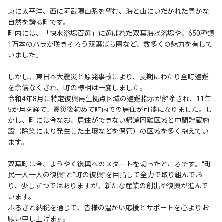
東に太平洋、西に阿武隈山系を望む、海と山にいだかれた豊かな
自然を誇る町です。
町内には、「快水浴場百選」に選ばれた双葉海水浴場や、650種類
1万本のバラが咲きそろう双葉ばら園など、数多くの魅力を有して
いました。
しかし、東日本大震災と原発事故により、長期にわたり全町避難
を余儀なくされ、町の様相は一変しました。
令和4年8月に特定復興再生拠点区域の避難指示が解除され、11年
5か月を経て、震災後初めて町内での居住が可能になりました。し
かし、町には今なお、居住ができない帰還困難区域と中間貯蔵施
設（除染により発生した土壌などを保管）の区域を多く抱えてい
ます。
双葉町は今、ようやく復興へのスタートを切ったところです。“町
民一人一人の復興”と“町の復興”を目指して全力で取り組んでお
り、少しずつではありますが、新たな産業の創出や復興が進んで
います。
ふるさと納税を通じて、皆様の温かい応援とサポートを心よりお
願い申し上げます。