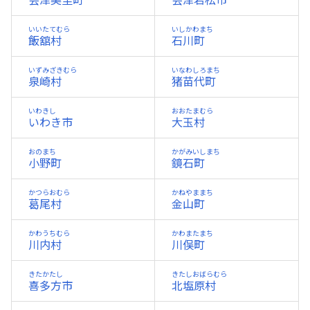
会津美里町
会津若松市
いいたてむら
いしかわまち
飯舘村
石川町
いずみざきむら
いなわしろまち
泉崎村
猪苗代町
いわきし
おおたまむら
いわき市
大玉村
おのまち
かがみいしまち
小野町
鏡石町
かつらおむら
かねやままち
葛尾村
金山町
かわうちむら
かわまたまち
川内村
川俣町
きたかたし
きたしおばらむら
喜多方市
北塩原村