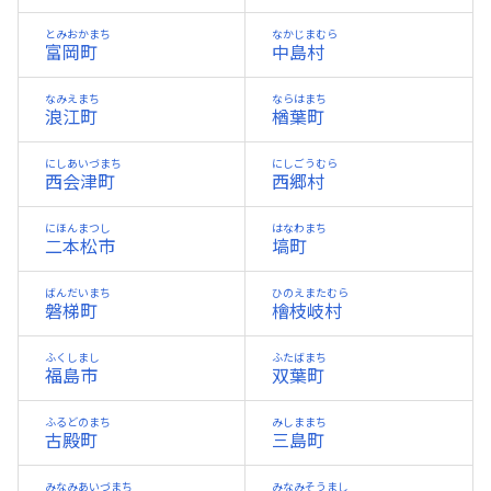
とみおかまち
なかじまむら
富岡町
中島村
なみえまち
ならはまち
浪江町
楢葉町
にしあいづまち
にしごうむら
西会津町
西郷村
にほんまつし
はなわまち
二本松市
塙町
ばんだいまち
ひのえまたむら
磐梯町
檜枝岐村
ふくしまし
ふたばまち
福島市
双葉町
ふるどのまち
みしままち
古殿町
三島町
みなみあいづまち
みなみそうまし