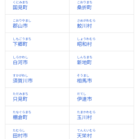
くにみまち
こおりまち
国見町
桑折町
こおりやまし
さめがわむら
郡山市
鮫川村
しもごうまち
しょうわむら
下郷町
昭和村
しらかわし
しんちまち
白河市
新地町
すかがわし
そうまし
須賀川市
相馬市
ただみまち
だてし
只見町
伊達市
たなぐらまち
たまかわむら
棚倉町
玉川村
たむらし
てんえいむら
田村市
天栄村