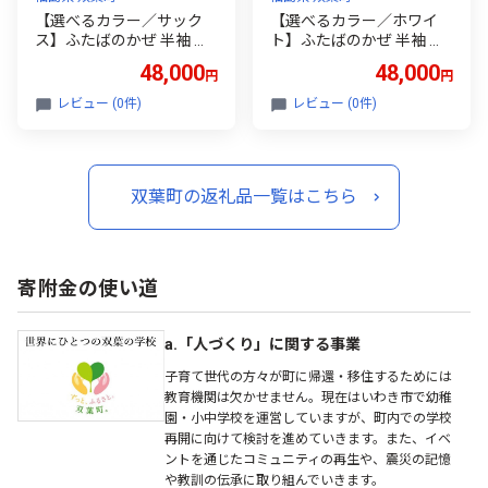
【選べるカラー／サック
【選べるカラー／ホワイ
ス】ふたばのかぜ 半袖 シ
ト】ふたばのかぜ 半袖 シ
ャツ メンズ フリーサイズ
ャツ メンズ フリーサイズ
48,000
48,000
円
円
福島県 双葉町
福島県 双葉町
レビュー (0件)
レビュー (0件)
双葉町の返礼品一覧はこちら
寄附金の使い道
a.「人づくり」に関する事業
子育て世代の方々が町に帰還・移住するためには
教育機関は欠かせません。現在はいわき市で幼稚
園・小中学校を運営していますが、町内での学校
再開に向けて検討を進めていきます。また、イベ
ントを通じたコミュニティの再生や、震災の記憶
や教訓の伝承に取り組んでいきます。