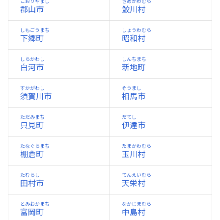
こおりやまし
さめがわむら
郡山市
鮫川村
しもごうまち
しょうわむら
下郷町
昭和村
しらかわし
しんちまち
白河市
新地町
すかがわし
そうまし
須賀川市
相馬市
ただみまち
だてし
只見町
伊達市
たなぐらまち
たまかわむら
棚倉町
玉川村
たむらし
てんえいむら
田村市
天栄村
とみおかまち
なかじまむら
富岡町
中島村