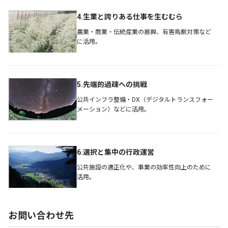
4.生業と誇りある仕事を生むむら
農業・商業・伝統産業の振興、有害鳥獣対策など
に活用。
5.先端的過疎への挑戦
公共インフラ整備・DX（デジタルトランスフォー
メーション）などに活用。
6.選択と集中の行政運営
公共施設の適正化や、事業の効率性向上のために
活用。
お問い合わせ先