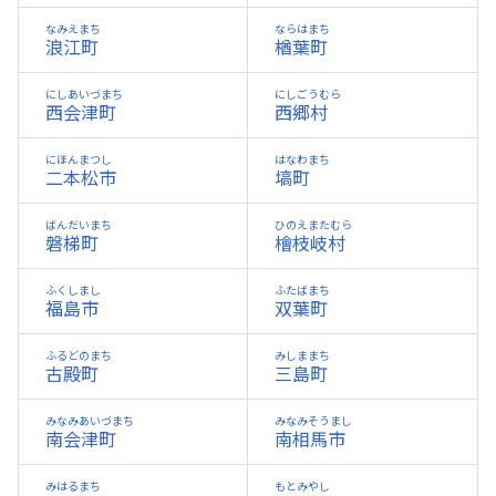
なみえまち
ならはまち
浪江町
楢葉町
にしあいづまち
にしごうむら
西会津町
西郷村
にほんまつし
はなわまち
二本松市
塙町
ばんだいまち
ひのえまたむら
磐梯町
檜枝岐村
ふくしまし
ふたばまち
福島市
双葉町
ふるどのまち
みしままち
古殿町
三島町
みなみあいづまち
みなみそうまし
南会津町
南相馬市
みはるまち
もとみやし