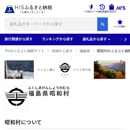
ご利用ガイド
検索履歴
寄附状況
HISの強み
旅行関連から探す
ランキングから探す
返礼品から探す
地域
HISふるさと納税サイト
地域から探す
福島県
昭和村のふるさと納
ふくしまけん
しょうわむら
昭和村のふるさと納税返礼品一覧
福島県
昭和村
昭和村について