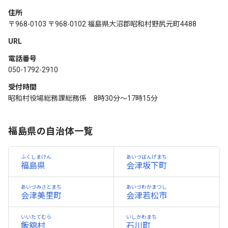
住所
〒968-0103 〒968-0102 福島県大沼郡昭和村野尻元町4488
URL
電話番号
050-1792-2910
受付時間
昭和村役場総務課総務係 8時30分～17時15分
福島県の自治体一覧
ふくしまけん
あいづばんげまち
福島県
会津坂下町
あいづみさとまち
あいづわかまつし
会津美里町
会津若松市
いいたてむら
いしかわまち
飯舘村
石川町