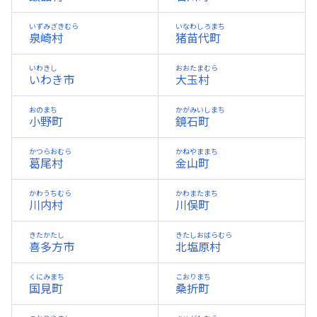
いずみざきむら
いなわしろまち
泉崎村
猪苗代町
いわきし
おおたまむら
いわき市
大玉村
おのまち
かがみいしまち
小野町
鏡石町
かつらおむら
かねやままち
葛尾村
金山町
かわうちむら
かわまたまち
川内村
川俣町
きたかたし
きたしおばらむら
喜多方市
北塩原村
くにみまち
こおりまち
国見町
桑折町