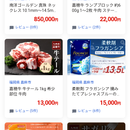
南洋ゴールデン 真珠 ネッ
嘉穂牛 ランプブロック 約6
クレス 10.1mm～14.5mm
00g 1～2枚 牛肉 ステーキ
UP アクセサリー
赤身 肉 国産
850,000
22,000
円
円
レビュー (0件)
レビュー (2件)
福岡県 嘉麻市
福岡県 嘉麻市
嘉穂牛 牛テール 1kg 希少
柔軟剤 フラガンシア 摘み
部位 牛肉
たてプレシャスブルーの香
り 詰替用 計13.5L 濃縮 柔
13,000
15,000
円
円
軟剤 大容量 洗濯 フレグラ
ンス
レビュー (5件)
レビュー (6件)