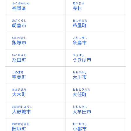
ふくおかけん
あかむら
福岡県
赤村
あさくらし
あしやまち
朝倉市
芦屋町
いいづかし
いとしまし
飯塚市
糸島市
いとだまち
うきはし
糸田町
うきは市
うみまち
おおかわし
宇美町
大川市
おおきまち
おおとうまち
大木町
大任町
おおのじょうし
おおむたし
大野城市
大牟田市
おかがきまち
おごおりし
岡垣町
小郡市