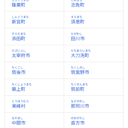
ささぐりまち
しめまち
篠栗町
志免町
しんぐうまち
すえまち
新宮町
須恵町
そえだまち
たがわし
添田町
田川市
だざいふし
たちあらいまち
太宰府市
大刀洗町
ちくごし
ちくしのし
筑後市
筑紫野市
ちくじょうまち
ちくぜんまち
築上町
筑前町
とうほうむら
なかがわし
東峰村
那珂川市
なかまし
のおがたし
中間市
直方市