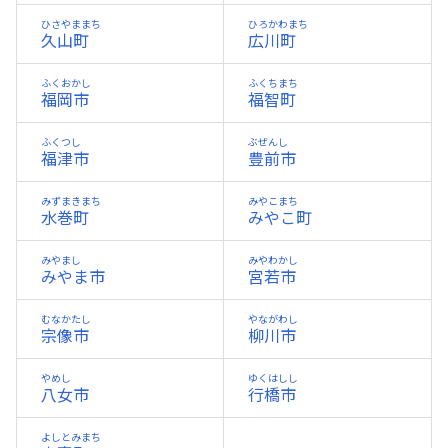
ひさやままち
ひろかわまち
久山町
広川町
ふくおかし
ふくちまち
福岡市
福智町
ふくつし
ぶぜんし
福津市
豊前市
みずまきまち
みやこまち
水巻町
みやこ町
みやまし
みやわかし
みやま市
宮若市
むなかたし
やながわし
宗像市
柳川市
やめし
ゆくはしし
八女市
行橋市
よしとみまち