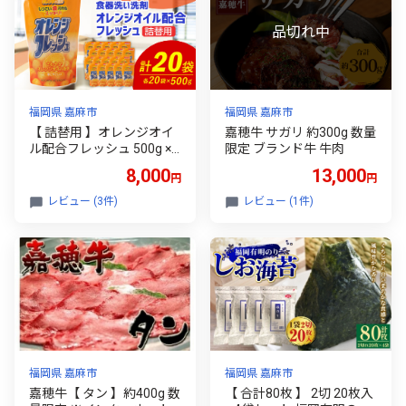
福岡県 嘉麻市
福岡県 嘉麻市
【 詰替用 】オレンジオイ
嘉穂牛 サガリ 約300g 数量
ル配合フレッシュ 500g × 2
限定 ブランド牛 牛肉
0袋 （合計 10kg ） 台所用
8,000
13,000
円
円
食器用 洗剤 食器洗い 食器
食器洗剤 台所洗剤 詰め替
レビュー (3件)
レビュー (1件)
え 詰替
福岡県 嘉麻市
福岡県 嘉麻市
嘉穂牛【 タン 】約400g 数
【 合計80枚 】 2切 20枚入