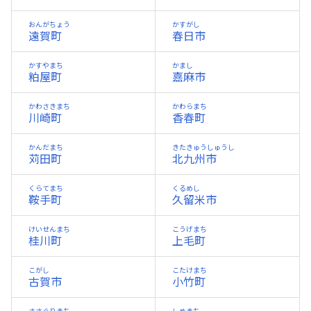
おんがちょう
かすがし
遠賀町
春日市
かすやまち
かまし
粕屋町
嘉麻市
かわさきまち
かわらまち
川崎町
香春町
かんだまち
きたきゅうしゅうし
苅田町
北九州市
くらてまち
くるめし
鞍手町
久留米市
けいせんまち
こうげまち
桂川町
上毛町
こがし
こたけまち
古賀市
小竹町