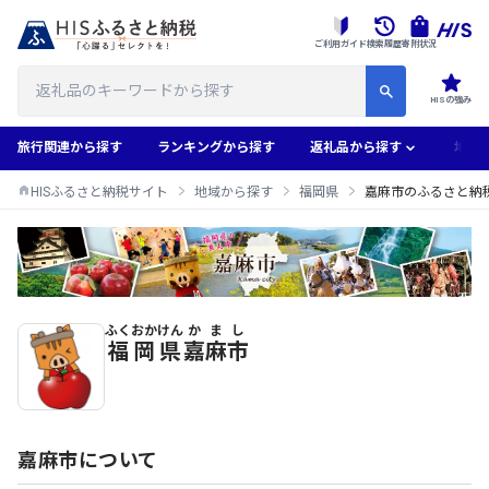
ご利用ガイド
検索履歴
寄附状況
HISの強み
旅行関連から探す
ランキングから探す
返礼品から探す
地域
HISふるさと納税サイト
地域から探す
福岡県
嘉麻市のふるさと納
ふくおかけん
かまし
嘉麻市のふるさと納税返礼品一覧
福岡県
嘉麻市
嘉麻市について