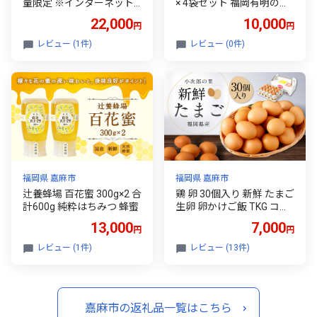
量限定 ※インターネット
× 4袋セット 福岡有明のり
申込限定 牛肉 肉
しお海苔 のり 海苔 ノリ 食
22,000
10,000
円
円
品 国産 福岡県産 有明のり
ご飯 おにぎり 福岡 香り お
レビュー (1件)
レビュー (0件)
弁当 風味
福岡県 嘉麻市
福岡県 嘉麻市
辻養蜂場 百花蜜 300g×2 合
鶏 卵 30個入り 新鮮 たまご
計600g 純粋はちみつ 蜂蜜
生卵 卵かけご飯 TKG コク
濃厚 旨味 平飼い 放し飼い
13,000
7,000
円
円
有精卵 高級卵 ブランド卵
栄養 新鮮 生食 鶏卵 大容量
レビュー (1件)
レビュー (13件)
小分け 定期便 パック 30玉
30玉入り まとめ買い 常備
ストック コスパ 送料無料
お弁当 卵焼き 玉子焼き 目
嘉麻市の返礼品一覧はこちら
玉焼き ゆで卵 オムライス