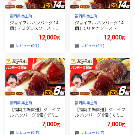
福岡県 築上町
福岡県 築上町
ジョイフル ハンバーグ 14
ジョイフル ハンバーグ 14
個 ( デミグラスソース ・
個 ( てりやき ソース ・ デ
トマトソース )《築上町》
ミグラスソース )《築上
12,000
12,000
円
円
【株式会社 ジョイフル】
町》【株式会社 ジョイフ
[ABAA088] 牛100% ギフト
ル】 [ABAA091] 牛100%
レビュー (0件)
レビュー (0件)
大容量 肉 牛 はんばーぐ フ
ギフト 大容量 肉 牛 はんば
ァミレス 冷凍 簡単 おかず
ーぐ ファミレス 冷凍 簡単
弁当 小分け 個包装 保存料
おかず 弁当 小分け 個包装
不使用 人気 12000 12000
保存料不使用 人気 12000
円
12000円
福岡県 築上町
福岡県 築上町
【福岡工場直送】ジョイフ
【福岡工場直送】ジョイフ
ル ハンバーグ 6個 ( デミグ
ル ハンバーグ 6個 ( てりや
ラスソース ・ トマトソー
き ソース ・ デミグラスソ
7,000
7,000
円
円
ス )《築上町》【株式会社
ース )《築上町》【株式会
ジョイフル】 [ABAA087]
社 ジョイフル】 [ABAA09
レビュー (0件)
レビュー (0件)