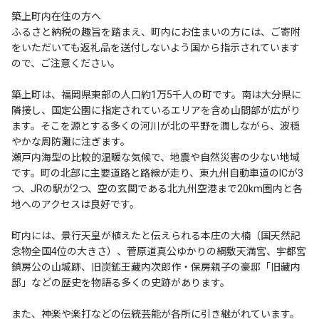
築上町内在住の方へ
ふるさと納税の趣旨を踏まえ、町内にお住まいの方には、ご寄附
をいただいても返礼品を送付しないよう国から指示されています
ので、ご注意ください。
築上町は、福岡県東部の人口約1万5千人の町です。南は大分県に
隣接し、国定公園に指定されているエリアを含め山間部が広がり
ます。そこを源とする多くの河川が北の平野を潤しながら、波穏
やかな周防灘に注ぎます。
瀬戸内海型の比較的温暖な気候で、地震や自然災害の少ない地域
です。町の北部に主要道路と路線が走り、東九州自動車道のICが3
つ、JRの駅が2つ、空の玄関である北九州空港まで20km圏内と各
地へのアクセスは良好です。
町内には、景行天皇が植えたと伝えられる本庄の大楠（国天然記
念物全国4位の大きさ）、菅原道真公ゆかりの綱敷天満宮、宇都宮
鎮房公の山城跡、旧炭鉱王藏内次郎作・保房親子の豪邸「旧藏内
邸」などの歴史を物語る多くの史跡があります。
また、神楽や楽打などの伝統芸能が各所に引き継がれています。