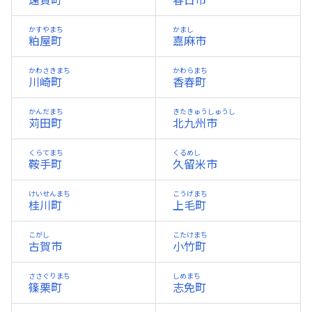
遠賀町
春日市
かすやまち
かまし
粕屋町
嘉麻市
かわさきまち
かわらまち
川崎町
香春町
かんだまち
きたきゅうしゅうし
苅田町
北九州市
くらてまち
くるめし
鞍手町
久留米市
けいせんまち
こうげまち
桂川町
上毛町
こがし
こたけまち
古賀市
小竹町
ささぐりまち
しめまち
篠栗町
志免町