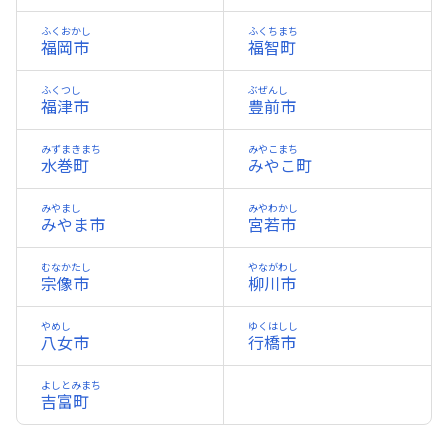
ふくおかし
ふくちまち
福岡市
福智町
ふくつし
ぶぜんし
福津市
豊前市
みずまきまち
みやこまち
水巻町
みやこ町
みやまし
みやわかし
みやま市
宮若市
むなかたし
やながわし
宗像市
柳川市
やめし
ゆくはしし
八女市
行橋市
よしとみまち
吉富町