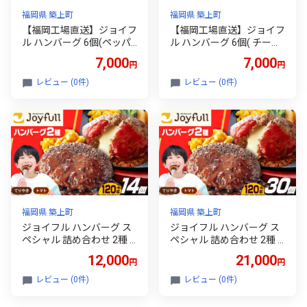
福岡県 築上町
福岡県 築上町
【福岡工場直送】ジョイフ
【福岡工場直送】ジョイフ
ル ハンバーグ 6個(ペッパ
ル ハンバーグ 6個( チーズ
ー付き＋チーズイン)《築
イン + トマトソース )《築
7,000
7,000
円
円
上町》【株式会社 ジョイ
上町》【株式会社 ジョイ
フル】 [ABAA074]はんば
フル】 [ABAA073] 7000 7
レビュー (0件)
レビュー (0件)
ーぐ チーズ 胡椒 食べ比べ
000円
大容量 肉 牛 牛100% ギフ
トファミレス 冷凍 簡単 お
かず 弁当 小分け 個包装 保
存料不使用 人気 おすすめ
7000 7000円
福岡県 築上町
福岡県 築上町
ジョイフル ハンバーグ ス
ジョイフル ハンバーグ ス
ペシャル 詰め合わせ 2種 1
ペシャル 詰め合わせ 2種 3
4個 セット《築上町》【株
0個 セット《築上町》【株
12,000
21,000
円
円
式会社 ジョイフル】 [ABA
式会社 ジョイフル】 [ABA
A070] 牛100% ギフト 食べ
A071] 牛100% ギフト 食べ
レビュー (0件)
レビュー (0件)
比べ 大容量 肉 牛 はんばー
比べ 大容量 肉 牛 はんばー
ぐ トマト チーズ とまと て
ぐ トマト チーズ とまと て