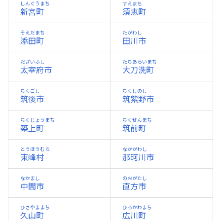
しんぐうまち
すえまち
新宮町
須恵町
そえだまち
たがわし
添田町
田川市
だざいふし
たちあらいまち
太宰府市
大刀洗町
ちくごし
ちくしのし
筑後市
筑紫野市
ちくじょうまち
ちくぜんまち
築上町
筑前町
とうほうむら
なかがわし
東峰村
那珂川市
なかまし
のおがたし
中間市
直方市
ひさやままち
ひろかわまち
久山町
広川町