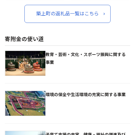
りやき 照り焼き ファミレ
りやき 照り焼き ファミレ
ス 冷凍 簡単 おかず 弁当
ス 冷凍 簡単 おかず 弁当
築上町の返礼品一覧はこちら
小分け 個包装 12000 1200
小分け 個包装 21000 2100
0円
0円
寄附金の使い道
教育・芸術・文化・スポーツ振興に関する
事業
環境の保全や生活環境の充実に関する事業
子育て支援の充実、健康・福祉の増進及び