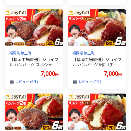
牛100% ギフト 大容量 肉
0] 牛100% ギフト 大容量
牛 はんばーぐ ファミレス
肉 牛 はんばーぐ ファミレ
冷凍 簡単 おかず 弁当 小分
ス 冷凍 簡単 おかず 弁当
け 個包装 保存料不使用 人
小分け 個包装 保存料不使
気定期便 7000 7000円
用 人気定期便 7000 7000
円
福岡県 築上町
福岡県 築上町
【福岡工場直送】ジョイフ
【福岡工場直送】ジョイフ
ル ハンバーグ スペシャル
ル ハンバーグ 6個（チーズ
詰め合わせ 3種 6個セット
ンインデミグラスソース）
7,000
7,000
円
円
《築上町》【株式会社 ジ
《築上町》【株式会社 ジ
ョイフル】 [ABAA086] 牛
ョイフル】 [ABAA085] 70
レビュー (0件)
レビュー (0件)
100% ギフト 大容量 肉 牛
00 7000円
はんばーぐ ファミレス 冷
凍 簡単 おかず 弁当 小分け
個包装 保存料不使用 人気
定期便 7000 7000円