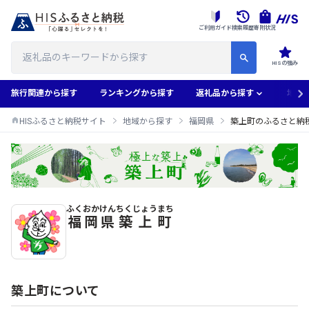
ご利用ガイド
検索履歴
寄附状況
HISの強み
旅行関連から探す
ランキングから探す
返礼品から探す
地域
HISふるさと納税サイト
地域から探す
福岡県
築上町のふるさと納
ふくおかけん
ちくじょうまち
築上町のふるさと納税返礼品一覧
福岡県
築上町
築上町について