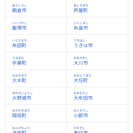
あさくらし
あしやまち
朝倉市
芦屋町
いいづかし
いとしまし
飯塚市
糸島市
いとだまち
うきはし
糸田町
うきは市
うみまち
おおかわし
宇美町
大川市
おおきまち
おおとうまち
大木町
大任町
おおのじょうし
おおむたし
大野城市
大牟田市
おかがきまち
おごおりし
岡垣町
小郡市
おんがちょう
かすがし