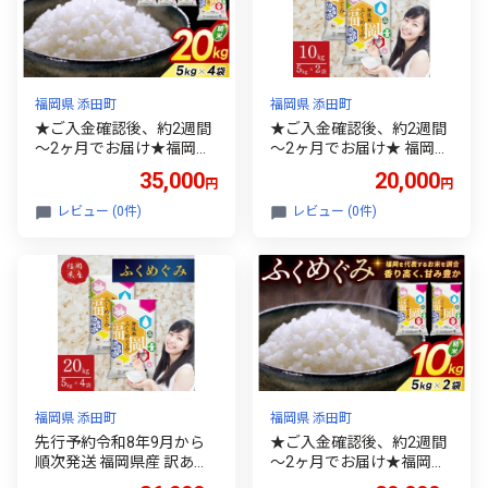
福岡県 添田町
福岡県 添田町
★ご入金確認後、約2週間
★ご入金確認後、約2週間
～2ヶ月でお届け★福岡県
～2ヶ月でお届け★ 福岡県
産 訳あり ふくめぐみ 20kg
産 訳あり 無洗米 ふくめぐ
35,000
20,000
円
円
配送日時指定不可 [a9577]
み 10kg～20kg 令和7年産
※配送不可：離島【返礼
ブレンド米 お米 白米 精米
レビュー (0件)
レビュー (0件)
品】添田町 ふるさと納税
大容量 送料無料 [a9578]
※配送不可：離島【返礼
品】添田町 ふるさと納税
福岡県 添田町
福岡県 添田町
先行予約令和8年9月から
★ご入金確認後、約2週間
順次発送 福岡県産 訳あり
～2ヶ月でお届け★福岡県
無洗米 ふくめぐみ 20kg 令
産 訳あり ふくめぐみ 10kg