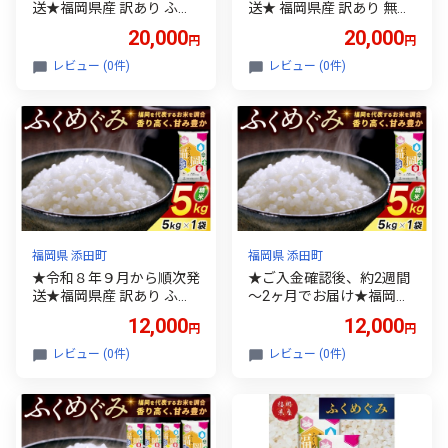
送★福岡県産 訳あり ふく
送★ 福岡県産 訳あり 無洗
めぐみ 10kg 配送日時指定
米 ふくめぐみ 10kg 令和8
20,000
20,000
円
円
不可 [a0838] ※配送不可：
年産 ブレンド米 お米 白米
離島【返礼品】添田町 ふ
精米 大容量 送料無料 [a08
レビュー (0件)
レビュー (0件)
るさと納税
42] ※配送不可：離島【返
礼品】添田町 ふるさと納
税
福岡県 添田町
福岡県 添田町
★令和８年９月から順次発
★ご入金確認後、約2週間
送★福岡県産 訳あり ふく
～2ヶ月でお届け★福岡県
めぐみ 5kg 配送日時指定
産 訳あり ふくめぐみ 5kg
12,000
12,000
円
円
不可 [a0839] ※配送不可：
配送日時指定不可 [a9819]
離島【返礼品】添田町 ふ
※配送不可：離島【返礼
レビュー (0件)
レビュー (0件)
るさと納税
品】添田町 ふるさと納税