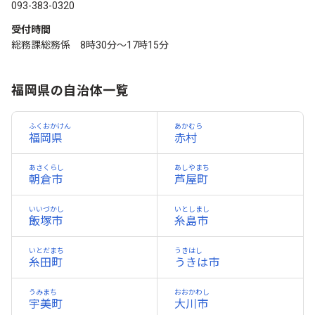
093-383-0320
受付時間
総務課総務係 8時30分～17時15分
福岡県の自治体一覧
ふくおかけん
あかむら
福岡県
赤村
あさくらし
あしやまち
朝倉市
芦屋町
いいづかし
いとしまし
飯塚市
糸島市
いとだまち
うきはし
糸田町
うきは市
うみまち
おおかわし
宇美町
大川市