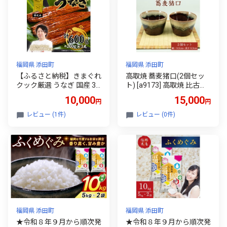
福岡県 添田町
福岡県 添田町
【ふるさと納税】きまぐれ
高取焼 蕎麦猪口(2個セッ
クック厳選 うなぎ 国産 3
ト) [a9173] 高取焼 比古窯
尾 (約600g) 九州産 手焼き
【返礼品】添田町 ふるさ
10,000
15,000
円
円
鰻 蒲焼き [a1000] 夏ギフ
と納税
ト お中元 【返礼品】福岡
レビュー (1件)
レビュー (0件)
県 添田町 ふるさと納税
福岡県 添田町
福岡県 添田町
★令和８年９月から順次発
★令和８年９月から順次発