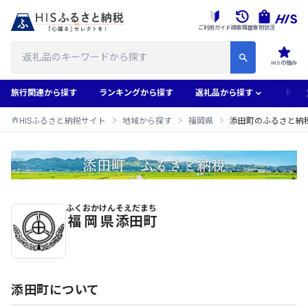
ご利用ガイド
検索履歴
寄附状況
HISの強み
旅行関連から探す
ランキングから探す
返礼品から探す
地域
HISふるさと納税サイト
地域から探す
福岡県
添田町のふるさと納
ふくおかけん
そえだまち
添田町のふるさと納税返礼品一覧
福岡県
添田町
添田町について