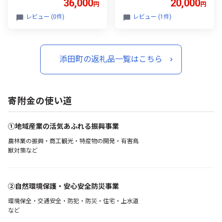
36,000
20,000
円
円
和8年産 ブレンド米 お米
配送日時指定不可 [a9562]
白米 精米 大容量 送料無料
※配送不可：離島【返礼
レビュー (0件)
レビュー (1件)
[a0479] ※配送不可：離島
品】添田町 ふるさと納税
【返礼品】添田町 ふるさ
と納税
添田町の返礼品一覧はこちら
寄附金の使い道
①地域産業の活気あふれる振興事業
農林業の振興・商工観光・特産物の開発・有害鳥
獣対策など
②自然環境保護・安心安全防災事業
環境保全・交通安全・防犯・防災・住宅・上水道
など