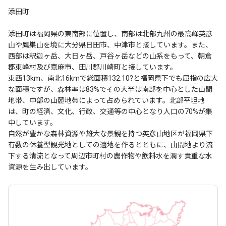
添田町
添田町は福岡県の東南部に位置し、南部は北部九州の最高峰英彦
山や鷹巣山を境に大分県日田市、中津市と接しています。また、
西部は釈迦ヶ岳、大日ヶ岳、戸谷ヶ岳などの山系をもって、朝倉
郡東峰村及び嘉麻市、田川郡川崎町と接しています。
東西13km、南北16kmで総面積132.10?と福岡県下でも屈指の広大
な面積ですが、森林率は83%でその大半は南部を中心とした山間
地帯、中部の山麓地帯によって占められています。北部平坦地
は、町の経済、文化、行政、交通等の中心となり人口の70%が集
中しています。
自然が豊かな森林資源や雄大な景観を持つ英彦山地区が福岡県下
有数の休養型観光地としての適地を作るとともに、山間地より流
下する清流となって周辺市町村の農作物や飲料水を潤す貴重な水
資源を生み出しています。