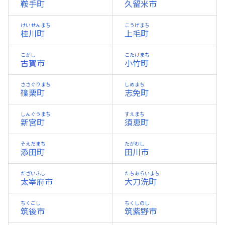
鞍手町
久留米市
けいせんまち
こうげまち
桂川町
上毛町
こがし
こたけまち
古賀市
小竹町
ささぐりまち
しめまち
篠栗町
志免町
しんぐうまち
すえまち
新宮町
須恵町
そえだまち
たがわし
添田町
田川市
だざいふし
たちあらいまち
太宰府市
大刀洗町
ちくごし
ちくしのし
筑後市
筑紫野市