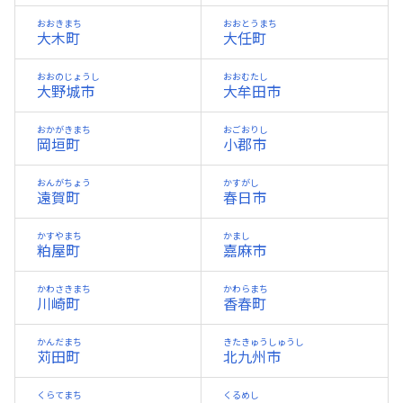
おおきまち
おおとうまち
大木町
大任町
おおのじょうし
おおむたし
大野城市
大牟田市
おかがきまち
おごおりし
岡垣町
小郡市
おんがちょう
かすがし
遠賀町
春日市
かすやまち
かまし
粕屋町
嘉麻市
かわさきまち
かわらまち
川崎町
香春町
かんだまち
きたきゅうしゅうし
苅田町
北九州市
くらてまち
くるめし