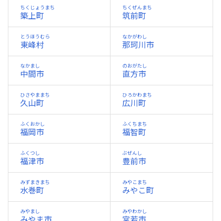
ちくじょうまち
ちくぜんまち
築上町
筑前町
とうほうむら
なかがわし
東峰村
那珂川市
なかまし
のおがたし
中間市
直方市
ひさやままち
ひろかわまち
久山町
広川町
ふくおかし
ふくちまち
福岡市
福智町
ふくつし
ぶぜんし
福津市
豊前市
みずまきまち
みやこまち
水巻町
みやこ町
みやまし
みやわかし
みやま市
宮若市