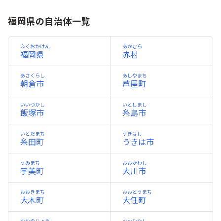
福岡県の自治体一覧
ふくおかけん
あかむら
福岡県
赤村
あさくらし
あしやまち
朝倉市
芦屋町
いいづかし
いとしまし
飯塚市
糸島市
いとだまち
うきはし
糸田町
うきは市
うみまち
おおかわし
宇美町
大川市
おおきまち
おおとうまち
大木町
大任町