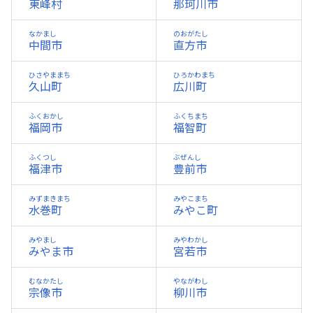
東峰村
那珂川市
なかまし
のおがたし
中間市
直方市
ひさやままち
ひろかわまち
久山町
広川町
ふくおかし
ふくちまち
福岡市
福智町
ふくつし
ぶぜんし
福津市
豊前市
みずまきまち
みやこまち
水巻町
みやこ町
みやまし
みやわかし
みやま市
宮若市
むなかたし
やながわし
宗像市
柳川市