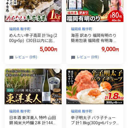
福岡県 鞍手町
福岡県 鞍手町
めんたい辛子高菜 計1kg (2
海苔 訳あり 福岡有明のり
00g×5p)《30日以内に出荷
簡易包装 福岡産 有明海 全
予定(土日祝除く)》 福岡県
型80枚 送料無料 パリパ
5,000
9,000
円
円
鞍手町 送料無料 辛子 明太
リ！《30日以内に出荷予
子 めんたいこ 高菜 おかず
定(土日祝除く)》
レビュー (0件)
レビュー (0件)
ご飯のお供 大容量
福岡県 鞍手町
福岡県 鞍手町
日本酒 東洋美人 特吟 山田
辛子明太子 バラ子チュー
錦 純米大吟醸 2本 計1440
ブ 計1.8kg(300g×6パック)
ml 1本あたり 720ml 福岡
加工品 《30日以内に出荷