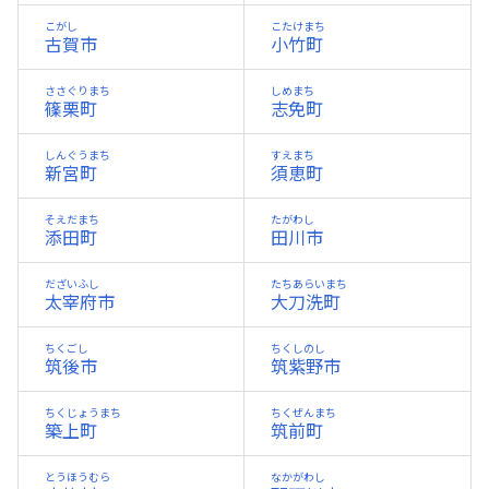
こがし
こたけまち
古賀市
小竹町
ささぐりまち
しめまち
篠栗町
志免町
しんぐうまち
すえまち
新宮町
須恵町
そえだまち
たがわし
添田町
田川市
だざいふし
たちあらいまち
太宰府市
大刀洗町
ちくごし
ちくしのし
筑後市
筑紫野市
ちくじょうまち
ちくぜんまち
築上町
筑前町
とうほうむら
なかがわし