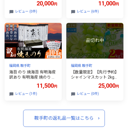
20,000
11,000
円
円
吟醸倶楽部株式会社《30
予定(土日祝除く)》 辛子明
日以内に出荷予定(土日祝
太子 バラ子 チューブ 明太
レビュー (0件)
レビュー (6件)
除く)》福岡県 鞍手郡 鞍手
子チューブ 業務用 パスタ
町 酒 冷酒 送料無料
トースト おにぎり
福岡県 鞍手町
福岡県 鞍手町
海苔 のり 焼海苔 有明海産
【数量限定】【先行予約】
訳あり 有明海産 焼のり 計
シャインマスカット 2kg以
104枚 (2切8枚×13袋 ) 親和
上 3房以上 先行予約 数量
11,500
25,000
円
円
園 送料無料 パリパリ 有明
限定 《8月中旬-9月中旬頃
海産《30日以内に出荷予
出荷》 シャインマスカッ
レビュー (1件)
レビュー (0件)
定(土日祝除く)》ご飯のお
ト マスカット 果物 フルー
供 福岡県 鞍手郡 鞍手町 送
ツ
料無料 焼き海苔 焼きのり
鞍手町の返礼品一覧はこちら