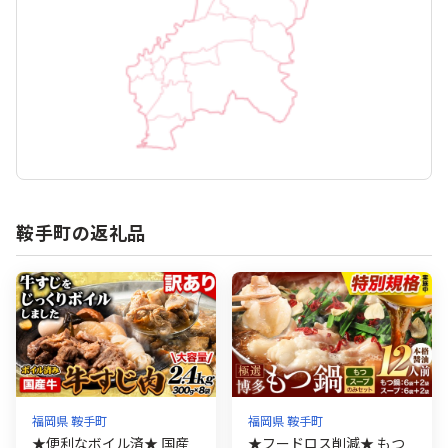
鞍手町の返礼品
福岡県 鞍手町
福岡県 鞍手町
★便利なボイル済★ 国産
★フードロス削減★ もつ