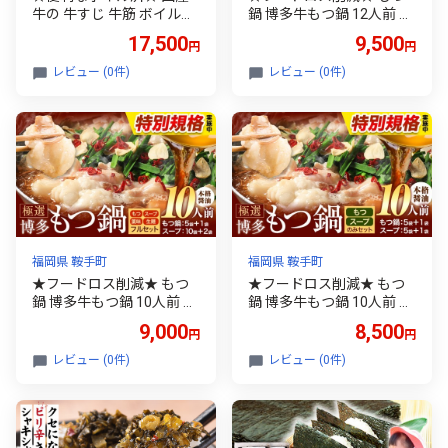
牛の 牛すじ 牛筋 ボイル済
鍋 博多牛もつ鍋 12人前 お
2.4kg 1袋 300g《30日以内
手軽セット《7-14日以内
17,500
9,500
円
円
に出荷予定(土日祝除く)》
に出荷予定(土日祝除く)》
訳あり すじ肉 牛すじ煮込
もつ 牛もつ もつ鍋 醤油 し
レビュー (0件)
レビュー (0件)
み 選べる 内容量 牛肉 牛
ょうゆ 博多 鍋 送料無料 博
多 〆 2人前 小分け
福岡県 鞍手町
福岡県 鞍手町
★フードロス削減★ もつ
★フードロス削減★ もつ
鍋 博多牛もつ鍋 10人前 フ
鍋 博多牛もつ鍋 10人前 お
ルセット《7-14日以内に
手軽セット《7-14日以内
9,000
8,500
円
円
出荷予定(土日祝除く)》も
に出荷予定(土日祝除く)》
つ 牛もつ もつ鍋 醤油 しょ
もつ 牛もつ もつ鍋 醤油 し
レビュー (0件)
レビュー (0件)
うゆ 博多 鍋 送料無料 博多
ょうゆ 博多 鍋 送料無料 博
薬味 ちゃんぽん麺 〆 2人
多 2人前 小分け
前 小分け