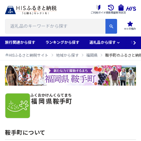
ご利用ガイド
検索履歴
寄附状況
HISの強み
旅行関連から探す
ランキングから探す
返礼品から探す
地域
HISふるさと納税サイト
地域から探す
福岡県
鞍手町のふるさと納
ふくおかけん
くらてまち
鞍手町のふるさと納税返礼品一覧
福岡県
鞍手町
鞍手町について