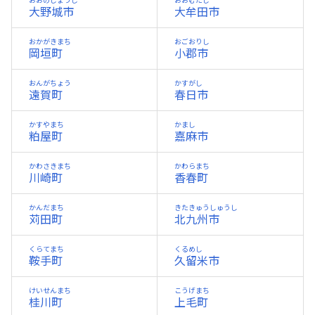
おおのじょうし
おおむたし
大野城市
大牟田市
おかがきまち
おごおりし
岡垣町
小郡市
おんがちょう
かすがし
遠賀町
春日市
かすやまち
かまし
粕屋町
嘉麻市
かわさきまち
かわらまち
川崎町
香春町
かんだまち
きたきゅうしゅうし
苅田町
北九州市
くらてまち
くるめし
鞍手町
久留米市
けいせんまち
こうげまち
桂川町
上毛町