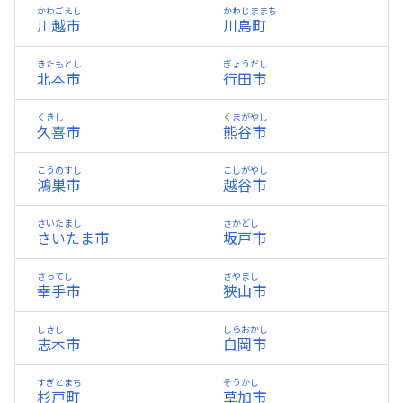
かわごえし
かわじままち
川越市
川島町
きたもとし
ぎょうだし
北本市
行田市
くきし
くまがやし
久喜市
熊谷市
こうのすし
こしがやし
鴻巣市
越谷市
さいたまし
さかどし
さいたま市
坂戸市
さってし
さやまし
幸手市
狭山市
しきし
しらおかし
志木市
白岡市
すぎとまち
そうかし
杉戸町
草加市