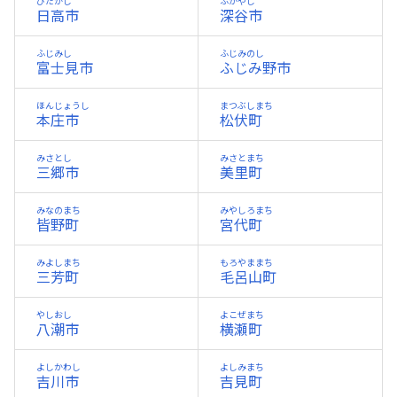
ひだかし
ふかやし
日高市
深谷市
ふじみし
ふじみのし
富士見市
ふじみ野市
ほんじょうし
まつぶしまち
本庄市
松伏町
みさとし
みさとまち
三郷市
美里町
みなのまち
みやしろまち
皆野町
宮代町
みよしまち
もろやままち
三芳町
毛呂山町
やしおし
よこぜまち
八潮市
横瀬町
よしかわし
よしみまち
吉川市
吉見町