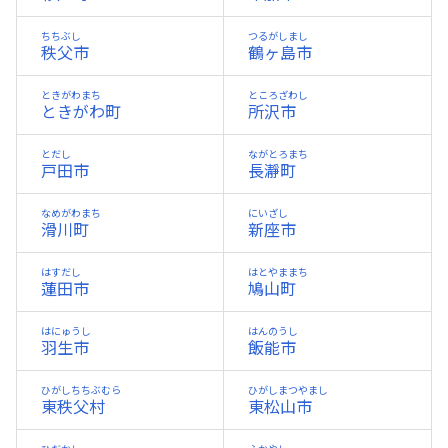
ちちぶし
つるがしまし
秩父市
鶴ヶ島市
ときがわまち
ところざわし
ときがわ町
所沢市
とだし
ながとろまち
戸田市
長瀞町
なめがわまち
にいざし
滑川町
新座市
はすだし
はとやままち
蓮田市
鳩山町
はにゅうし
はんのうし
羽生市
飯能市
ひがしちちぶむら
ひがしまつやまし
東秩父村
東松山市