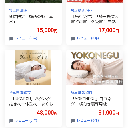
埼玉県 加須市
埼玉県 加須市
期間限定 騎西の梨「幸
【先行受付】「埼玉農業大
水」
賞特別賞」を受賞！ 完熟
朝摘み あまりん 250g×2
15,000
17,000
円
円
(8粒～15粒) 【苺】 イ
チゴ おおきい スイーツ あ
レビュー (3件)
レビュー (0件)
かい 果物 ふるさと納税 い
ちご うまい フルーツ 期間
限定 人気いちご 甘い いち
ご 旬 直送 おすすめいちご
ストロベリー 苺ジャム い
ちご 好きのための いちご
埼玉県 加須市
埼玉県 加須市
「HUGNEGU」ハグネグ
「YOKONEGU」ヨコネ
抱き枕一体型枕 まくら
グ 横向き寝専用枕
枕
48,000
31,000
円
円
レビュー (0件)
レビュー (0件)