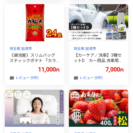
埼玉県 加須市
埼玉県 加須市
《湖池屋》スリムバッグ
【カーケア／洗車】3種セ
スティックポテト 『カラ
ットD カー用品 洗車用品
ムーチョ ホットチリ味』
シャンプー 【掃除】車
11,000
7,000
円
円
３４ｇ×２４袋 【ポテ
【洗車】 自動車 水垢 大容
トチップス】 ﾎﾟﾃﾁ スナッ
量 【カーケア】【大掃
レビュー (0件)
レビュー (0件)
ク菓子 ｼﾞｬｶﾞｲﾓ 湖池屋 ｽﾅｯ
除】掃除 グッズ 日用品 洗
ｸ お菓子 夏 辛 リフレッシ
車用品 洗剤 車用洗剤 汚れ
ュ 遠足 旅行 ホームパーテ
落とし 本体 大 生活用品 液
ィ 差し入れ 部活 持ち運び
体洗剤 家族 家庭 消耗品 ま
便利 おやつ おつまみ
とめ買い 詰め合わせ セッ
ト