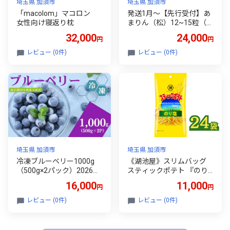
埼玉県 加須市
埼玉県 加須市
「macolom」マコロン
発送1月～【先行受付】あ
女性向け寝返り枕
まりん（松）12~15粒（3
50～400g）苺 いちご イチ
32,000
24,000
円
円
ゴ
レビュー (0件)
レビュー (0件)
埼玉県 加須市
埼玉県 加須市
冷凍ブルーベリー1000g
《湖池屋》スリムバッグ
（500g×2パック）2026年
スティックポテト 『のり
シルクファーム産
塩』３４ｇ×２４袋 【ポ
16,000
11,000
円
円
テトチップス】 ﾎﾟﾃﾁ スナ
ック菓子 のりしお のり塩
レビュー (0件)
レビュー (0件)
じゃがいも 湖池屋 ｽﾅｯｸ お
菓子 夏 爽快 リフレッシュ
遠足 旅行 ホームパーティ