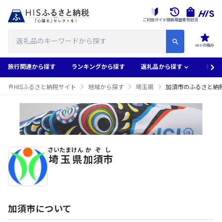
ご利用ガイド
検索履歴
寄附状況
HISの強み
旅行関連から探す
ランキングから探す
返礼品から探す
地域
HISふるさと納税サイト
地域から探す
埼玉県
加須市のふるさと納
さいたまけん
かぞし
加須市のふるさと納税返礼品一覧
埼玉県
加須市
加須市について