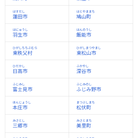
はすだし
はとやままち
蓮田市
鳩山町
はにゅうし
はんのうし
羽生市
飯能市
ひがしちちぶむら
ひがしまつやまし
東秩父村
東松山市
ひだかし
ふかやし
日高市
深谷市
ふじみし
ふじみのし
富士見市
ふじみ野市
ほんじょうし
まつぶしまち
本庄市
松伏町
みさとし
みさとまち
三郷市
美里町