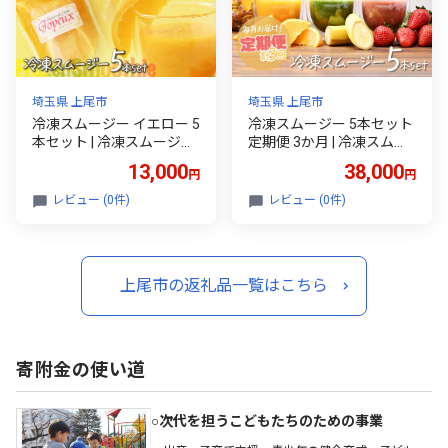
埼玉県 上尾市
埼玉県 上尾市
冷凍スムージー イエロー 5
冷凍スムージー 5本セット
本セット | 冷凍スムージー
定期便 3か月 | 冷凍スムー
スムージー フルーツ マン
ジー スムージー フルーツ
13,000
38,000
円
円
ゴー パイン 果物 果実 野菜
いちご ベリー マンゴー バ
フレッシュローフード ロ
ナナ ケール 果物 果実 野菜
レビュー (0件)
レビュー (0件)
ースイーツ 素材 ナチュラ
フレッシュローフード ロ
ル デザート 人気 おいしい
ースイーツ 素材 ナチュラ
おやつ 軽食 セルフケア か
ル デザート 人気 おいしい
らだ想い ジョワイユ 埼
おやつ 軽食 セルフケア か
上尾市の返礼品一覧はこちら
玉県 上尾市
らだ想い ジョワイユ 埼
玉県 上尾市
寄附金の使い道
○次代を担うこどもたちのための事業