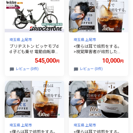
連 日本陸上競技連盟 公認
温 生花
関東 埼玉県 上尾市
埼玉県 上尾市
埼玉県 上尾市
ブリヂストン ビッケモブd
<僕らは耳で焙煎をする。
d 子ども乗せ 電動自転車
>視覚障害者が焙煎した領
ソフトカーキ | 完成品 電動
家グリーンゲイブルズのア
545,000
10,000
円
円
自転車 電動アシスト 後ろ
イスコーヒー2本セット(各
乗せ チャイルドシート 親
1000ml) | 埼玉県 上尾市 領
レビュー (0件)
レビュー (0件)
子用自転車 お買い物 大容
家グリーンゲイブルズ 視
量 ママチャリ 安全 おしゃ
覚障害 支援施設 盲重複障
れ ブリヂストンサイクル
害 点字 カフェ おいしい ペ
ブリジストン 埼玉県 上尾
ルー豆 苦み アイス 夏 ギフ
市
ト プレゼント 贈る お中元
豆 珈琲 コーヒー
埼玉県 上尾市
埼玉県 上尾市
<僕らは耳で焙煎をする。
<僕らは耳で焙煎をする。