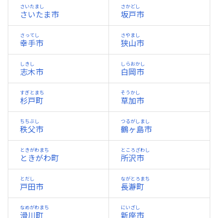
さいたまし
さかどし
さいたま市
坂戸市
さってし
さやまし
幸手市
狭山市
しきし
しらおかし
志木市
白岡市
すぎとまち
そうかし
杉戸町
草加市
ちちぶし
つるがしまし
秩父市
鶴ヶ島市
ときがわまち
ところざわし
ときがわ町
所沢市
とだし
ながとろまち
戸田市
長瀞町
なめがわまち
にいざし
滑川町
新座市