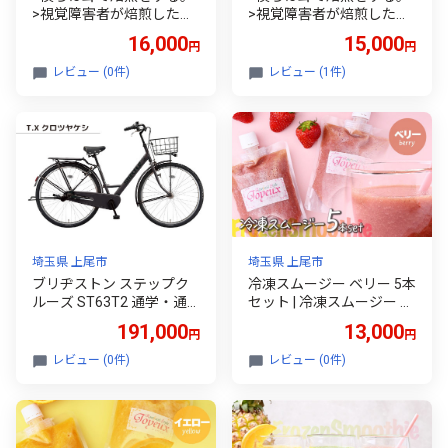
>視覚障害者が焙煎した領
>視覚障害者が焙煎した領
家グリーンゲイブルズのア
家グリーンゲイブルズのド
16,000
15,000
円
円
イスコーヒー4本セット(各
リップ10個とアイスコー
1000ml) | 埼玉県 上尾市 領
ヒー1本の詰め合わせ | 埼
レビュー (0件)
レビュー (1件)
家グリーンゲイブルズ 視
玉県 上尾市 領家グリーン
覚障害 支援施設 盲重複障
ゲイブルズ 視覚障害 支援
害 点字 カフェ おいしい ペ
施設 盲重複障害 点字 カフ
ルー豆 苦み アイス 夏 ギフ
ェ おいしい ペルー豆 苦み
ト プレゼント 贈る お中元
アイス 夏 ギフト プレゼン
豆 珈琲 コーヒー
ト 贈る お中元 豆 珈琲 コ
ーヒー ギフト用 キャラメ
ラード グァテマラ モカ ペ
ルー ルトララ
埼玉県 上尾市
埼玉県 上尾市
ブリヂストン ステップク
冷凍スムージー ベリー 5本
ルーズ ST63T2 通学・通
セット | 冷凍スムージー ス
勤向け自転車 26インチ T.X
ムージー フルーツ いちご
191,000
13,000
円
円
クロツヤケシ | 自転車 ブリ
ブルーベリー 果物 果実 野
ヂストン 青色 黒色 通勤 通
菜 フレッシュローフード
レビュー (0件)
レビュー (0件)
学 快適 日常用 ブリジスト
ロースイーツ 素材 ナチュ
ン 社会人 学生 クロツヤケ
ラル デザート 人気 おいし
シ 埼玉県 上尾市
い おやつ 軽食 セルフケア
からだ想い ジョワイユ
埼玉県 上尾市