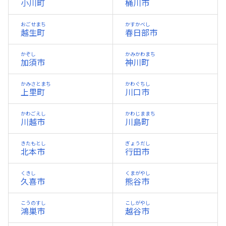
小川町
桶川市
おごせまち
かすかべし
越生町
春日部市
かぞし
かみかわまち
加須市
神川町
かみさとまち
かわぐちし
上里町
川口市
かわごえし
かわじままち
川越市
川島町
きたもとし
ぎょうだし
北本市
行田市
くきし
くまがやし
久喜市
熊谷市
こうのすし
こしがやし
鴻巣市
越谷市