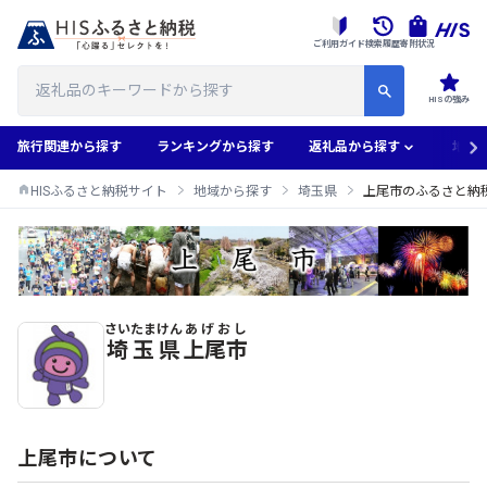
ご利用ガイド
検索履歴
寄附状況
HISの強み
旅行関連から探す
ランキングから探す
返礼品から探す
地域
HISふるさと納税サイト
地域から探す
埼玉県
上尾市のふるさと納
さいたまけん
あげおし
上尾市のふるさと納税返礼品一覧
埼玉県
上尾市
上尾市について