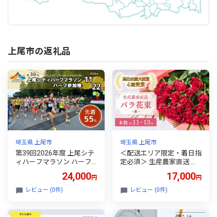
上尾市の返礼品
埼玉県 上尾市
埼玉県 上尾市
第39回2026年度 上尾シテ
＜配送エリア限定・着日指
ィハーフマラソン ハーフ
定必須＞ 生産農家直送 バ
参加権 | マラソン ハーフマ
ラ花束 新鮮 赤 約11～13本
24,000
17,000
円
円
ラソン チケット イベント
| バラ ばら 薔薇 ローズ 赤
チケット マラソン出場券
花束 着日指定可能 誕生日
レビュー (0件)
レビュー (0件)
運動 趣味 体験チケット 体
記念日 お祝い ラッピング
験 自然 運動 市街地 緑豊か
リボン ギフト 農林水産大
郊外 平坦なコース 世界陸
臣賞 プレゼント 贈り物 常