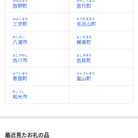
みなのまち
みやしろまち
皆野町
宮代町
みよしまち
もろやままち
三芳町
毛呂山町
やしおし
よこぜまち
八潮市
横瀬町
よしかわし
よしみまち
吉川市
吉見町
よりいまち
らんざんまち
寄居町
嵐山町
わこうし
和光市
最近見たお礼の品