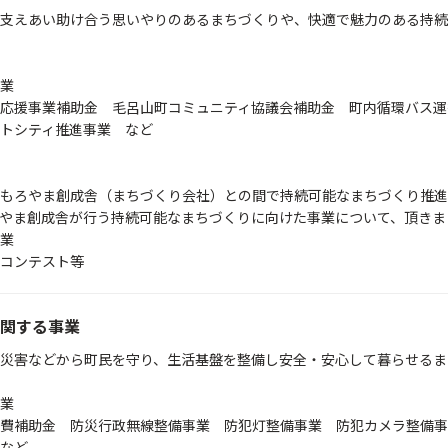
支えあい助け合う思いやりのあるまちづくりや、快適で魅力のある持続
事業
応援事業補助金 毛呂山町コミュニティ協議会補助金 町内循環バス運
トシティ推進事業 など
もろやま創成舎（まちづくり会社）との間で持続可能なまちづくり推進
やま創成舎が行う持続可能なまちづくりに向けた事業について、頂きま
業
コンテスト等
関する事業
災害などから町民を守り、生活基盤を整備し安全・安心して暮らせるま
業
費補助金 防災行政無線整備事業 防犯灯整備事業 防犯カメラ整備事
など