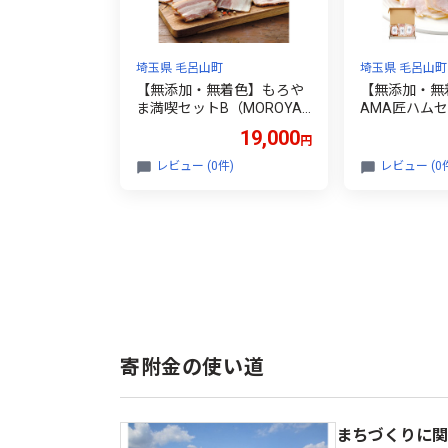
埼玉県 毛呂山町
埼玉県 毛呂山町
【無添加・無着色】もろや
【無添加・無着
ま満喫セットB（MOROYA
AMA匠ハムセ
MA匠シリーズおまかせスラ
ク・スライス
19,000
円
イス3種+桂木ゆずとはっさ
くみかん2本＋燻製醤油）
レビュー (0件)
レビュー (0
寄附金の使い道
まちづくりに関