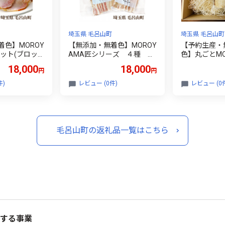
埼玉県 毛呂山町
埼玉県 毛呂山町
色】MOROY
【無添加・無着色】MOROY
【予約生産・
ット(ブロッ
AMA匠シリーズ ４種 食
色】丸ごとMO
)
べ比べセット
ハム １本(約
18,000
18,000
円
円
件)
レビュー (0件)
レビュー (0
毛呂山町の返礼品一覧はこちら
する事業