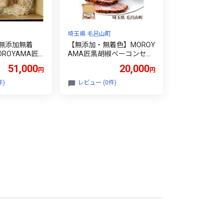
埼玉県 毛呂山町
無添加無着
【無添加・無着色】MOROY
ROYAMA匠
AMA匠黒胡椒ベーコンセッ
１ｋｇ)
ト(ブロック・スライス)
51,000
20,000
円
円
件)
レビュー (0件)