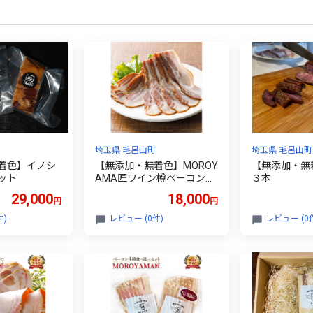
埼玉県 毛呂山町
埼玉県 毛呂山町
着色】イノシ
【無添加・無着色】MOROY
【無添加・無
ット
AMA匠ワイン樽ベーコンセ
３本
ット (ブロック・スライ
29,000
18,000
円
円
ス)
件)
レビュー (0件)
レビュー (0