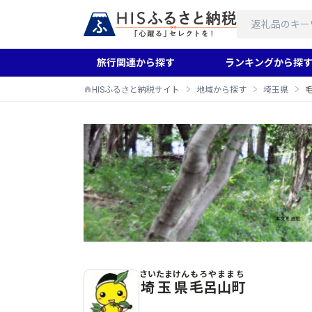
旅行関連から探す
ランキングから探
HISふるさと納税サイト
地域から探す
埼玉県
さいたまけん
もろやままち
毛呂山町のふるさと納税返礼品一覧
埼玉県
毛呂山町