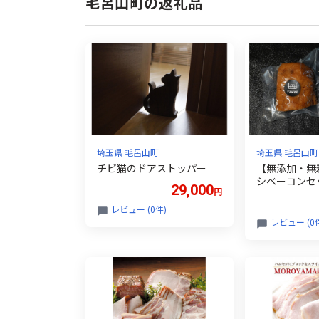
毛呂山町の返礼品
埼玉県 毛呂山町
埼玉県 毛呂山町
チビ猫のドアストッパー
【無添加・無
シベーコンセ
29,000
円
レビュー (0件)
レビュー (0