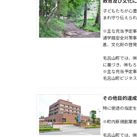
教育及び文化に
子どもたちが心豊
まれ守り伝えられ
※主な充当予定事
通学路安全対策事
進、文化財の啓
毛呂山町では、㈱
に基づき、㈱もろ
※主な充当予定事
毛呂山町ビジネス
その他目的達成
特に使途の指定を
※町内新規創業者
毛呂山町では、㈱