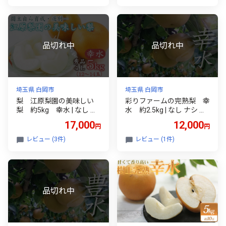
埼玉県 白岡市
埼玉県 白岡市
梨 江原梨園の美味しい
彩りファームの完熟梨 幸
梨 約5kg 幸水 | なし ナ
水 約2.5kg | なし ナシ こ
シ こうすい 白岡の梨 白岡
うすい 白岡の梨 白岡美人
17,000
12,000
円
円
美人 埼玉県 白岡市
埼玉県 白岡市
レビュー (3件)
レビュー (1件)