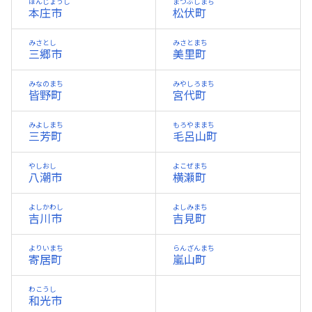
ほんじょうし
まつぶしまち
本庄市
松伏町
みさとし
みさとまち
三郷市
美里町
みなのまち
みやしろまち
皆野町
宮代町
みよしまち
もろやままち
三芳町
毛呂山町
やしおし
よこぜまち
八潮市
横瀬町
よしかわし
よしみまち
吉川市
吉見町
よりいまち
らんざんまち
寄居町
嵐山町
わこうし
和光市