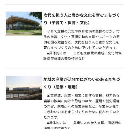
次代を担う人と豊かな文化を育むまちづく
り（子育て・教育・文化）
子育て支援の充実や教育環境の整備のほか、市
民の学習、文化・芸術活動の支援やスポーツの振
興を図る取組など、次代を担う人と豊かな文化を
育むまちづくりのために使わせていただきます。
■具体的には こども医療費の助成、文化財保
護保存意識の普及啓発など
地域の産業が活発でにぎわいのあるまちづ
くり（産業・雇用）
企業誘致、起業・創業に関する支援、魅力ある
農業の振興に向けた取組のほか、雇用や就労環境
の充実、駅周辺への商業集積など、産業が活発で
にぎわいのあるまちづくりのために使わせていた
だきます。
■具体的には 農業法人の参入支援、商店街の
活性化の推進など