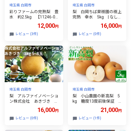
埼玉県 白岡市
埼玉県 白岡市
彩りファームの完熟梨 豊
梨 白岡ちば果樹園の樹上
水 約2.5kg 【11246-01
完熟 幸水 5kg | なし
50】
ナシ こうすい 白岡の梨 白
12,000
16,000
円
円
岡美人 埼玉県 白岡市
レビュー (3件)
レビュー (0件)
埼玉県 白岡市
埼玉県 白岡市
梨 アルファイノベーショ
梨 小山農園の新高梨 5
ン株式会社 あきづき 3
kg 糖度13度前後保証 |
kg 5~8玉 | なし ナシ 秋月
なし ナシ 新高 にいたか 白
16,000
21,000
円
円
白岡の梨 白岡美人 埼玉県
岡の梨 白岡美人 埼玉県 白
白岡市
岡市
レビュー (0件)
レビュー (1件)