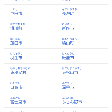
とだし
ながとろまち
戸田市
長瀞町
なめがわまち
にいざし
滑川町
新座市
はすだし
はとやままち
蓮田市
鳩山町
はにゅうし
はんのうし
羽生市
飯能市
ひがしちちぶむら
ひがしまつやまし
東秩父村
東松山市
ひだかし
ふかやし
日高市
深谷市
ふじみし
ふじみのし
富士見市
ふじみ野市