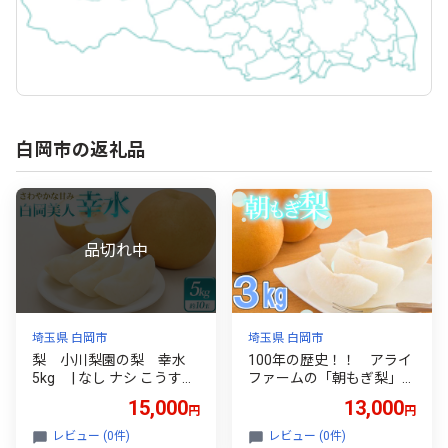
白岡市の返礼品
埼玉県 白岡市
埼玉県 白岡市
梨 小川梨園の梨 幸水
100年の歴史！！ アライ
5kg | なし ナシ こうすい
ファームの「朝もぎ梨」幸
幸水梨 白岡の梨 白岡美人
水・豊水・あきづき 約3kg
15,000
13,000
円
円
埼玉県 白岡市
【11246-0352】
レビュー (0件)
レビュー (0件)