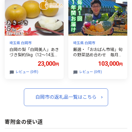
埼玉県 白岡市
埼玉県 白岡市
白岡の梨「白岡美人」あき
厳選・「おおばん市場」旬
づき梨約5kg（12～14玉）
の野菜詰め合わせ 毎月1
| なし ナシ 秋月 白岡の梨
回1年間お届け定期便
23,000
103,000
円
円
白岡美人 埼玉県 白岡市
【11246-0173】
レビュー (0件)
レビュー (0件)
白岡市の返礼品一覧はこちら
寄附金の使い道