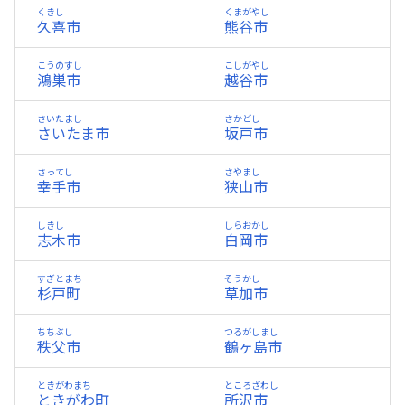
くきし
くまがやし
久喜市
熊谷市
こうのすし
こしがやし
鴻巣市
越谷市
さいたまし
さかどし
さいたま市
坂戸市
さってし
さやまし
幸手市
狭山市
しきし
しらおかし
志木市
白岡市
すぎとまち
そうかし
杉戸町
草加市
ちちぶし
つるがしまし
秩父市
鶴ヶ島市
ときがわまち
ところざわし
ときがわ町
所沢市