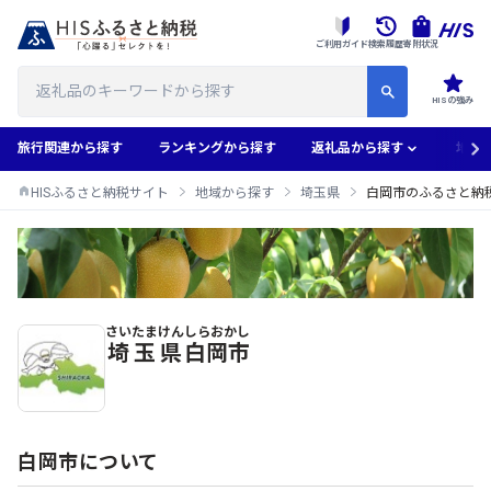
ご利用ガイド
検索履歴
寄附状況
HISの強み
旅行関連から探す
ランキングから探す
返礼品から探す
地域
HISふるさと納税サイト
地域から探す
埼玉県
白岡市のふるさと納
さいたまけん
しらおかし
白岡市のふるさと納税返礼品一覧
埼玉県
白岡市
白岡市について